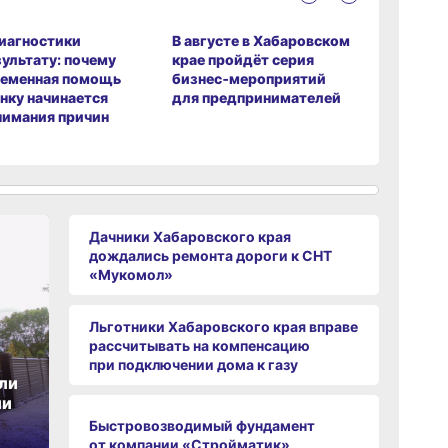
иагностики
В августе в Хабаровском
Льготник
зультату: почему
крае пройдёт серия
края впр
ременная помощь
бизнес‑мероприятий
рассчиты
нку начинается
для предпринимателей
на компе
нимания причин
при подк
к газу
Дачники Хабаровского края
дождались ремонта дороги к СНТ
«Мукомол»
Льготники Хабаровского края вправе
рассчитывать на компенсацию
при подключении дома к газу
ли
ии
Быстровозводимый фундамент
от компании «Стройматик»