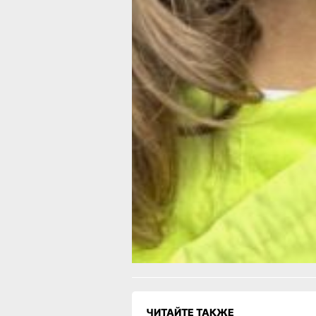
Завершилось мероприятие вручение
подарков.
Наверное, такие мероприятия призв
подтвердить то, что сказал министр
края Александр Дорофеев: свободно
нужно проводить с семьей, а не в бе
по инстанциям.
В Хабаровске семейный МФЦ находи
адресу: улица Постышева, 8. Телефо
8(4212)30-28-27.
В ТЕМУ:
Куда направить набор социальных ус
Читайте нас в соцсетях:
ВКонтакте
,
Одноклассники,
Телеграм
или
Яндек
МАКС
Как вам материал?
Огонь!
Супер
Удивило
Г
Злость
Разочарование
ЧИТАЙТЕ ТАКЖЕ