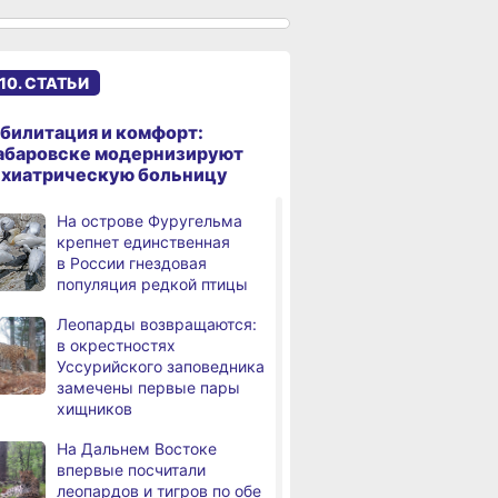
Хабаровского края
возрождает
Дальневосточную студию
кинохроники
10. СТАТЬИ
В команду крупного
,
дня
издательского дома
билитация и комфорт:
требуется специалист
абаровске модернизируют
по документообороту
ихиатрическую больницу
и сопровождению продаж
На острове Фуругельма
«Раскладушки» и «книжки»
,
крепнет единственная
дня
стали чаще выбирать
в России гнездовая
пользователи
популяция редкой птицы
Магнитные бури,
,
Леопарды возвращаются:
дня
радиационный фон и пробки
в окрестностях
в Хабаровске 6 августа
Уссурийского заповедника
замечены первые пары
Какой сегодня день:
,
хищников
дня
Всемирный день борьбы
за запрещение ядерного
На Дальнем Востоке
оружия
впервые посчитали
леопардов и тигров по обе
В Комсомольске-на-Амуре