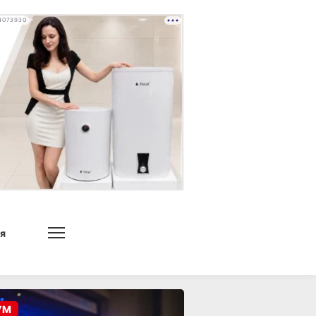
4073930
я
УМ