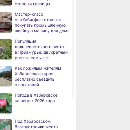
,
стороны границы
а
рейсовый автобус съехал
в кювет
Мастер-класс
от «Хабинфо»: стоит ли
В Хабаровске состоится
,
покупать промышленную
а
фестиваль, посвящённый
швейную машину для дома
Дню Победы
над милитаристской
Популяция
Японией
дальневосточного аиста
в Приамурье: двукратный
В Хабаровске пройдёт гала-
,
рост за семь лет
а
концерт фестиваля
патриотической песни
Как пожилым жителям
Хабаровского края
В больнице имени
,
бесплатно съездить
а
Владимирцева внедрили
в санаторий
новую технологию
восстановления после
Погода в Хабаровске
инсульта
на август 2026 года
На площади Ленина
а
в Хабаровске заработала
бесплатная сеть Wi-Fi
Под Хабаровском
благоустроили место
В Хабаровском крае
,