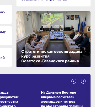
нию
чему
Стратегическая сессия задала
курс развития
тий
Советско‑Гаванского района
А ОБИТАНИЯ
СРЕДА ОБИТАНИЯ
ЗЕМЛЯКИ
парды
На Дальнем Востоке
Пионовый
вращаются:
впервые посчитали
хабаровч
рестностях
леопардов и тигров
Воронкев
рийского
по обе стороны границы