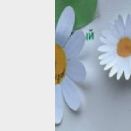
пенсии
Объединяюща
сила семейног
МФЦ
Фото:
khabkrai.ru
Два семейных многофункциональных
продолжают свою работу на террито
и оказывают поддержку тем, кто ну
в социальной и психологической пом
Хабаровске учреждение открылось в
2023 года, в Ванино — в июне 2024 г
За столь непродолжительное время
в семейные МФЦ поступило более 12
обращений. В министерстве социаль
защиты Хабаровского края считают, ч
говорит о растущей популярности ст
а также о том, что необходимо откр
новые такие центры, что уже делаетс
Например, к осени должны открыть