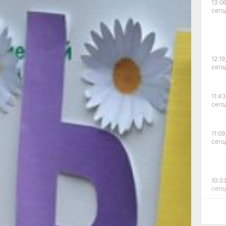
13:06
жителей?
сего
на том,
услуги
ециалист
зрешения
гнозируют
12:19
сего
ь у семьи
ать их.
семейного
полезные
11:43
сего
иалиста,
шения
11:09
остно
сего
, и теперь
азным
с. Это
мей,
10:33
сего
бъявил
10:10
сего