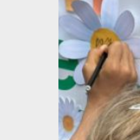
материнства, отцовства, детства, се
особенно многодетной — важнейшая
государства и органов исполнительно
Именно для реализации этой задачи
и создаются семейные МФЦ.
В учреждениях открыты отделения п
приема семей, оказания соцуслуг
и социального сопровождения, отде
кабинет экстренной психологическо
и экстренного реагирования. Есть т
комната для занятий с детьми, пока
их родители заняты.
"Семьи идут сюда со своими пробле
которые, как им кажется, невозможн
Это очень важно, чтобы семья могла
обратиться в одно место и решить св
проблемы. Мы считаем, что лучше п
время со своей семьей, со своими д
нежели ходить по инстанциям и соби
справки", — отметил министр социа
защиты Александр Дорофеев.
На самом деле за этим простым ре
кроется кропотливая работа. Для тог
обратившимся не надо было бегать 