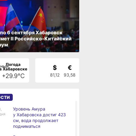
 по 6 сентября Хабаровск
мет II Российско‑Китайский
рум
Погода
$
€
в Хабаровске
+29.9°C
81,12
93,58
ОСТИ
Уровень Амура
3,
дня
у Хабаровска достиг 423
см, вода продолжает
подниматься