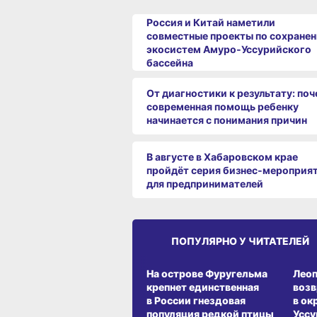
Россия и Китай наметили
совместные проекты по сохране
экосистем Амуро‑Уссурийского
бассейна
От диагностики к результату: по
современная помощь ребенку
начинается с понимания причин
В августе в Хабаровском крае
пройдёт серия бизнес‑мероприя
для предпринимателей
ПОПУЛЯРНО У ЧИТАТЕЛЕЙ
СРЕДА ОБИТАНИЯ
СРЕД
На острове Фуругельма
Лео
крепнет единственная
воз
в России гнездовая
в ок
популяция редкой птицы
Уссу