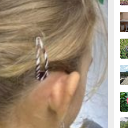
19:40
ают
вчер
енном
ждениями
ры,
19:05
вчер
—
ми вузами
МФЦ
18:19
льтурных
вчер
ленов
ия.
а
17:40
е,
вчер
рности.
алось
семейных
 семьи. На
с детьми,
17:01,
грамма
вчер
слые
ые
озыгрышах.
16:27