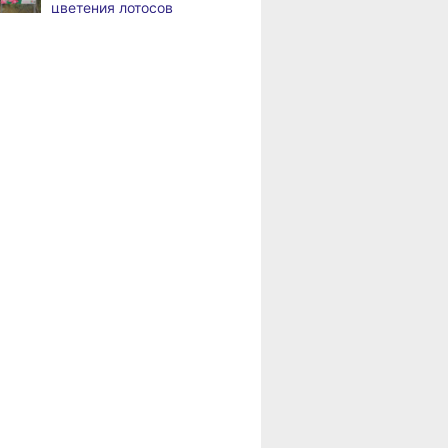
цветения лотосов
а
выполнили 70% дорожных
работ по нацпроекту
«Рыбная автолавка»:
В пяти районах
,
свежая продукция
а
Хабаровского края 7
по доступным ценам едет
августа ожидаются сильные
в районы Хабаровского
дожди и грозы
края
На островах Хабаровска
,
а
вода зашла на 34 дачных
участка
Бесплатную зону wi-fi
,
а
открыли на площади имени
Ленина