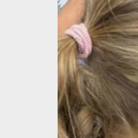
инстанциям, семейные МФЦ заключ
десятки соглашений о межведомств
взаимодействии с различными учре
соцзащиты, здравоохранения, культу
образования. Следующий шаг
в усовершенствовании работы МФЦ 
соглашения о сотрудничестве со все
края.
Другой важной задачей семейных 
является организация различных ку
мероприятий, которые сплачивают ч
семьи и укрепляют их взаимоотношен
Недавно в семейном МФЦ Хабаровск
состоялось праздничное мероприяти
посвящённое Дню семьи, любви и ве
Благодаря душевному празднику уд
еще больше подчеркнуть ценность 
отношений, что особенно важно в Год
мероприятии присутствовали семьи 
была организована праздничная про
с участием аниматоров. Дети и взро
с удовольствием проходили шуточн
испытания, участвовали в играх и р