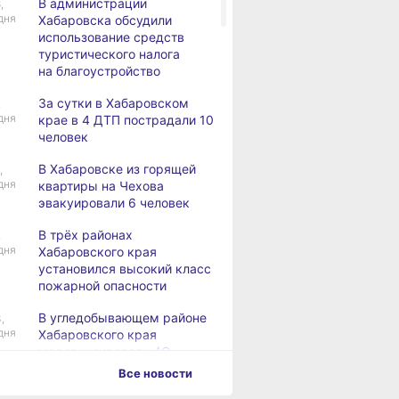
В администрации
,
дня
Хабаровска обсудили
использование средств
туристического налога
на благоустройство
За сутки в Хабаровском
,
дня
крае в 4 ДТП пострадали 10
человек
В Хабаровске из горящей
,
дня
квартиры на Чехова
эвакуировали 6 человек
В трёх районах
,
дня
Хабаровского края
установился высокий класс
пожарной опасности
В угледобывающем районе
,
дня
Хабаровского края
модернизировали 4G
Все новости
Правительство
,
дня