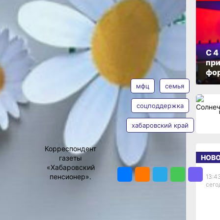
я
ОПУБЛИКОВАНО
о
18 июля 2024 г., 10:55
С 4
при
АВТОР
ТЕГИ
фо
мфц
семья
 центра
рии края
соцподдержка
ждается
ощи. В
хабаровский край
 конце
Ольга
ода.
Соколова
Корреспондент
00
НОВ
газеты
ПОДЕЛИТЬСЯ
ной
«Хабаровский
то это
пенсионер».
13:4
руктуры,
сего
ывать
я.
 семейный