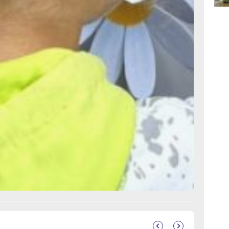
м
вчер
аны
 соцзащиты
15:46
е время
вчер
готне
тся
н
15:05
вчер
луг
14:48
с.Дзен
и
вчер
рустно