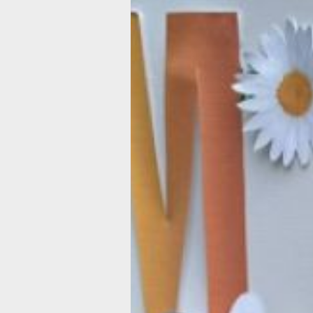
МФЦ в Бикине.
Чем же привлекают семейные МФЦ 
Принцип таких учреждений строится 
что здесь оказывают разнообразные 
в режиме «одного окна», причем сп
сопровождает семью до полного ра
проблемы. Также в учреждении про
трудности, которые могут возникнут
в будущем, и дают советы, как избеж
"Мы очень благодарны сотрудникам 
МФЦ, здесь нас поддержали и дали 
советы. Когда мы только обратились
за помощью, за нами закрепили спец
который помогал нам до полного ре
нашей проблемы. На душе очень рад
от того, что открываются такие центы
можно не бегать за справками по р
кабинетам — здесь все сделают за ва
особенно ценно для многодетных се
родителям которых катастрофически
не хватает времени", — отметила
хабаровчанка Анна.
Президент России Владимир Путин о
2024 год Годом семьи. Поддержка