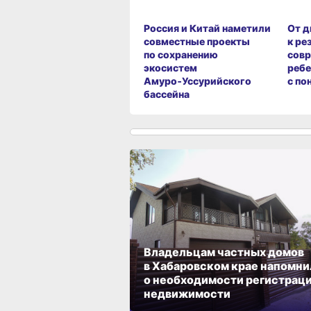
Россия и Китай наметили
От д
совместные проекты
к ре
по сохранению
сов
экосистем
ребе
Амуро‑Уссурийского
с по
бассейна
Владельцам частных домов
в Хабаровском крае напомни
о необходимости регистрац
недвижимости