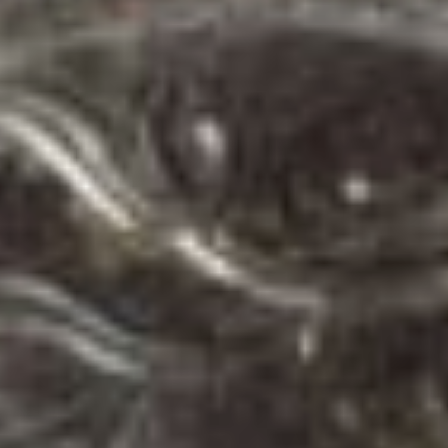
от объема пенсионных
прав, которые
сформированы за весь
период трудовой
деятельности. А это —
стаж и заработок,
переведенные
в индивидуальные
пенсионные
коэффициенты.
Одновременно
со страховой пенсией
индексируется на 7,3
процента фиксированная
выплата к ней. Теперь она
составляет более 8700
в месяц. В 2024 году
фиксированная выплата
была чуть более 8100
рублей.
— На сколько
в результате увеличился
размер страховой пенсии