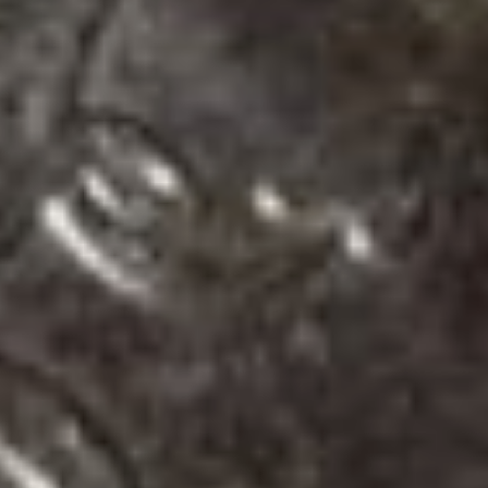
в 2025 году?
— По итогам индексации
средний размер
страховой пенсии
по старости в регионе
увеличился на 1879
рублей и в среднем
составляет 27648 рублей.
— А нужно ли самим
пенсионерам по этому
поводу обращаться
в Соцфонд, может,
заявление какое-то
писать?
— Как обычно,
индексация проведена
автоматически, поэтому
пенсионерам не нужно
никуда обращаться.
Отделение Социального
фонда России
по Хабаровскому краю
и ЕАО провело
перерасчет пенсий