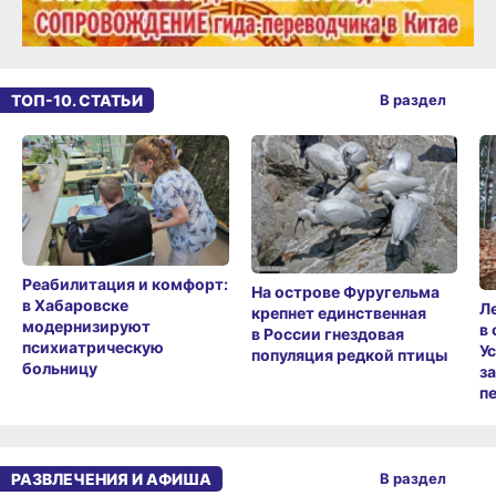
ТОП-10. СТАТЬИ
В раздел
Реабилитация и комфорт:
На острове Фуругельма
в Хабаровске
Л
крепнет единственная
модернизируют
в
в России гнездовая
психиатрическую
У
популяция редкой птицы
больницу
з
п
РАЗВЛЕЧЕНИЯ И АФИША
В раздел