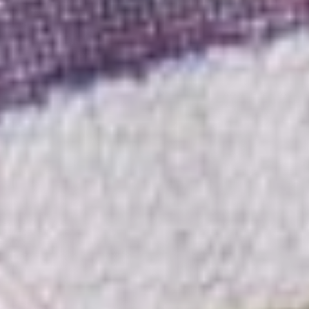
пенсий увеличиваются
на определенный
процент, прибавка
к пенсии от перерасчета
с 1 августа зависит
от заработной платы
пенсионера.
Максимальная прибавка
в этом случае составляет
три пенсионных
коэффициента.
— Какие еще выплаты
увеличатся
у пенсионеров в 2025
году?
— Жителям Хабаровского
края, имеющим
инвалидность I группы,
и людям старше 80 лет
региональное Отделение
Социального фонда будет
устанавливать в составе
пенсий надбавки на уход.