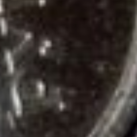
одинаковую прибавку
к пенсии и неработающим
пенсионерам,
и работающим.
— Алёна Юрьевна, можно
на конкретном примере
разъяснить этот
механизм индексации
для работающих
пенсионеров?
— Конечно. Например,
работающий пенсионер
получает 19500 рублей
в месяц. А будь он
неработающим, получал
бы 36300 рублей.
Предполагаемый
коэффициент инфляции, а,
следовательно,
и индексации с 1 января
2025 года составит 7,3
процента. Расчёт
индексации производится