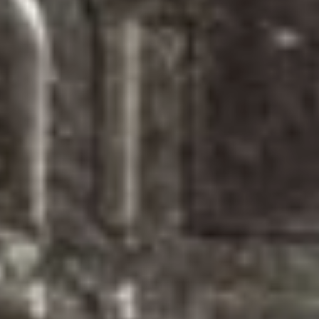
самостоятельно,
в беззаявительном
порядке.
— Впервые с 2016 года
проиндексированы
страховые пенсии
у работающих
пенсионеров. А какая
численность пенсионеров
края продолжает
трудиться?
— В крае порядка 84
тысяч пенсионеров
продолжают работать.
Это примерно 23
процента от общего числа
получателей страховых
пенсий по старости.
— Теперь размер
их пенсии сравнялся
с пенсией неработающих
жителей края?
— Да, пенсии