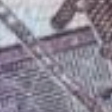
выходными?
— Тем пенсионерам,
которые получают пенсию
через банки на карты
или счета восьмого
числа, а это
еще выходной день,
пенсия за январь
перечислена досрочно,
27 декабря. Следующая
выплата текущей пенсии
им будет произведена
в феврале 2025 года,
в обычные сроки.
Те же пенсионеры,
у которых график
доставки выпадает
на будни, получит свою
пенсию в обычные сроки.
Пенсии жителям края
и автономии, которые
получают выплаты
на почте, они
доставляются