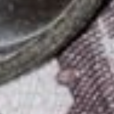
исходя из суммы в 36300
рублей, то есть с учётом
всех индексаций.
Таким образом, пенсия
у работающего
пенсионера вырастет
на 2600 рублей в месяц
(7,3 процента от 36300
рублей). Итого на руки он
будет получать 22100
рублей (19500 плюс 2600
рублей). Таким образом,
пенсионер получит
индексацию с учётом
всех пропущенных
за время работы
повышений, но сама
пенсия будет
выплачиваться с учётом
индекса за 2025 год.
— Есть ли какие-то
изменения в графике
выплаты пенсий в связи
с новогодними