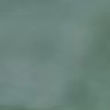
получают 11 процентов
пенсионеров.
Пример индексации
пенсии работающего
пенсионера
Пенсия работающего
пенсионера
до индексации — 19500
руб.
Пенсия, если бы
работающий пенсионер
не работал — 36300 руб.
Индексация 2025 года —
7,3% (2600 руб.)
Пенсия работающего
пенсионера после 1
января 2025 года —
22100 руб. (19500+2600).
В ТЕМУ:
Как стать участником
проекта «Хабаровское