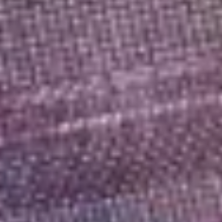
ежегодно с 1 августа?
— Да, сохранится.
Отделение Социального
фонда по Хабаровскому
краю и ЕАО продолжит
ежегодно с 1 августа
пересчитывать
страховые пенсии
по старости и по
инвалидности
работающим
пенсионерам. Ведь
количество
индивидуальных
пенсионных
коэффициентов у них
растет из страховых
взносов, которые
уплачивают работодатели
в Социальный фонд.
Только в отличие
от ежегодной
индексации, когда
размеры страховых