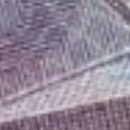
в зависимости от графика
работы конкретного
почтового отделения.
— А когда работающий
пенсионер начнет
получать полный размер
пенсии с учетом всех
пропущенных
индексаций?
— Полный размер
пенсионер начнет
получать после
увольнения, перерасчет
будет произведен
с первого числа месяца,
следующего
за увольнением.
— Сохранится ли
для работающих
пенсионеров
действующий сейчас
перерасчет пенсий,
который проходит