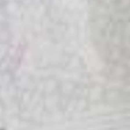
Алена Никулина
— Алёна Юрьевна,
на сколько
проиндексированы
пенсии?
— В бюджете Отделения