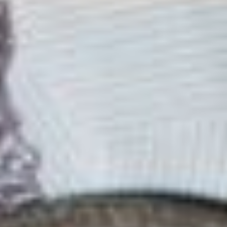
Социального фонда
России по Хабаровскому
краю и ЕАО
предусмотрена
индексация страховой
пенсии и фиксированной
выплаты к ней с 1 января
на 7,3 процента,
что соответствует
ожидаемому уровню
годовой инфляции.
Страховая пенсия — это
самый массовый вид
пенсии, её получают
более 300 тысяч жителей
края. Отмечу,
что процент увеличения
общий, а величина
прибавки у каждого
пенсионера своя
в зависимости
от размера пенсии.
Напомню, что размер
страховой пенсии зависит