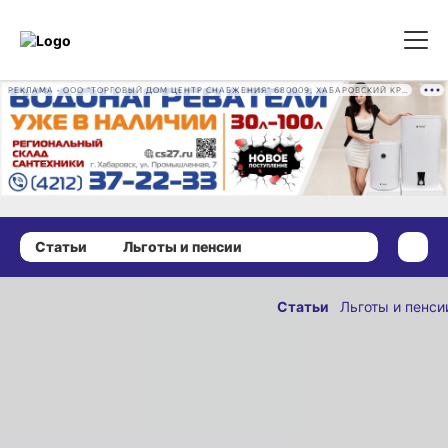
РЕКЛАМА • ООО "ТОРГОВЫЙ ДОМ ЦЕНТР СНАБЖЕНИЯ" 680009, ХАБАРОВСКИЙ КРАЙ, ГОРОД ХАБАРОВСК, ПРОМЫШЛЕННАЯ УЛ., Д. 7 ОГРН 1162724073930
Статьи
Льготы и пенсии
03 января 2025 г., 09:00
Как выросли
Статьи
Льготы и пенси
пенсии
ОПУБЛИКОВАНО
в 2025 году
03 января 2025 г., 09:00
Какие еще выплаты
ожидают пожилых
граждан.