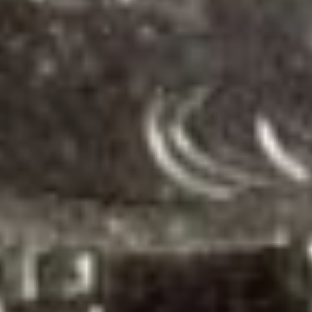
работающим
пенсионерам тоже
проиндексированы. Их
пенсии также увеличены
на 7,3 процента, но с
некоторыми
особенностями.
Проиндексирован не тот
размер пенсии, который
работающий пенсионер
получает, а больший —
тот, который он бы
получал, если бы
не работал. Его пенсионер
может посмотреть
в личном кабинете
на портале Госуслуг.
А вот прибавляться
увеличение будет к тому
размеру, который
работающий пенсионер
ежемесячно получает.
Такой механизм расчета
обеспечивает