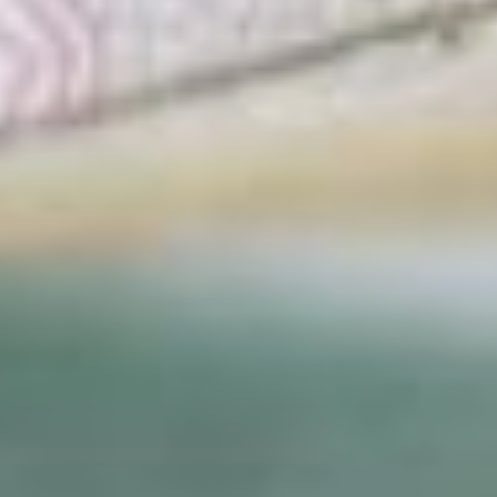
Выплата будет
индексироваться каждый
год.
С 1 февраля
запланирована
индексация ЕДВ
для федеральных
льготников на уровень
фактической инфляции
на 7,3 процента. Эту
выплату получают люди
с инвалидностью,
участники Великой
Отечественной войны,
пострадавшие от аварии
на Чернобыльской АЭС
и другие категории
граждан.
С 1 апреля в связи
с ростом прожиточного
минимума пенсионера
на 14,75 процента будут
увеличены социальные
пенсии. Их в крае