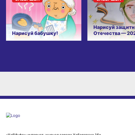
Нарисуй защитн
Нарисуй бабушку!
Отечества — 20
«ХабИнфо»: интернет-журнал города Хабаровска 16+