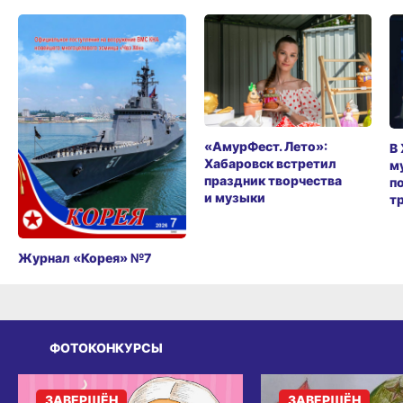
«АмурФест. Лето»:
В
Хабаровск встретил
м
праздник творчества
п
и музыки
т
Журнал «Корея» №7
ФОТОКОНКУРСЫ
ЗАВЕРШЁН
ЗАВЕРШЁН