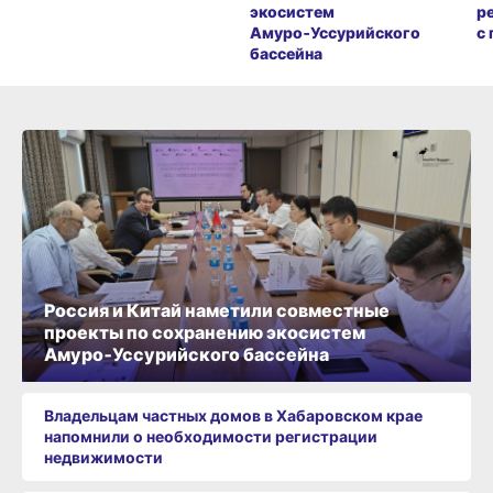
экосистем
р
Амуро‑Уссурийского
с
бассейна
Россия и Китай наметили совместные
проекты по сохранению экосистем
Амуро‑Уссурийского бассейна
Владельцам частных домов в Хабаровском крае
напомнили о необходимости регистрации
недвижимости