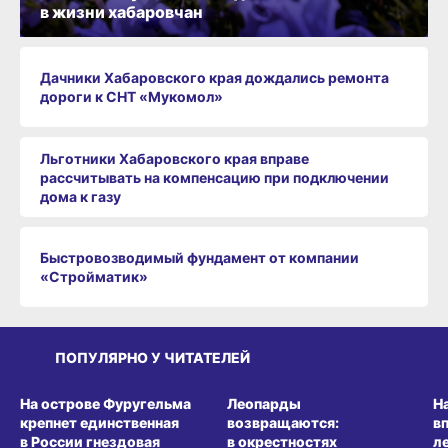
в жизни хабаровчан
Дачники Хабаровского края дождались ремонта
дороги к СНТ «Мукомол»
Льготники Хабаровского края вправе
рассчитывать на компенсацию при подключении
дома к газу
Быстровозводимый фундамент от компании
«Стройматик»
ПОПУЛЯРНО У ЧИТАТЕЛЕЙ
СРЕДА ОБИТАНИЯ
СРЕДА ОБИТАНИЯ
СР
На острове Фуругельма
Леопарды
Н
крепнет единственная
возвращаются:
в
в России гнездовая
в окрестностях
л