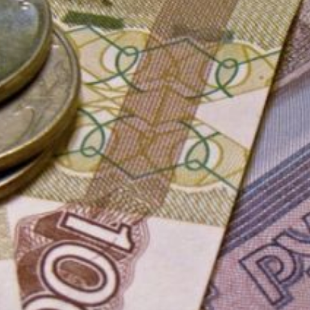
Социального фонда
по Хабаровскому краю
и ЕАО или МФЦ.
Заявление на получение
единовременной выплаты
будет рассмотрено
в течение 10 рабочих
дней, а перечисление
средств займёт не более
пяти рабочих дней.
Деньги будут
перечислены
на банковский счёт,
указанный в заявлении.
Размер выплаты составит
фактическую сумму,
оставшуюся
на сертификате
заявителя,
не превышающую 10
тысяч рублей.
В 2024 году размер
материнского капитала