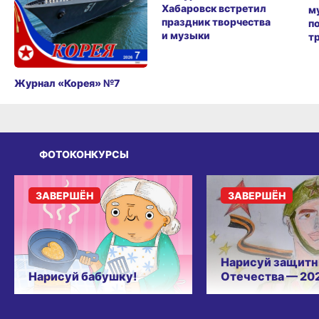
Хабаровск встретил
м
праздник творчества
п
и музыки
т
Журнал «Корея» №7
ФОТОКОНКУРСЫ
ЗАВЕРШЁН
ЗАВЕРШЁН
Нарисуй защитн
Нарисуй бабушку!
Отечества — 20