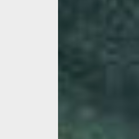
отношение к собственным силам — и
помогут максимально эффективно ис
открывающиеся возможности. А что г
для каждого знака, узнаете в гороск
Мы подготовили подборку гороскопов
В ней — прогнозы по самым актуал
для всех знаков зодиака. Вы узнает
готовит судьба в любви, куда лучше 
в путешествие, как укрепить здоров
с пользой.
В нашей подборке:
любовный гороск
астрологический прогноз
на год;
вос
прогноз
на год;
гороскоп путешестви
здоровья
и
ежемесячный гороскоп
на
Эти прогнозы помогут вам заранее с
в ключевых тенденциях и важных пе
Выбирайте интересующий вас гороск
для себя звёздные подсказки!
Овен
Гороскоп рекомендует Овнам не пер
и прислушиваться к сигналам органи
бодрость духа. В профессиональной 
действовать продуманно: избегайте 