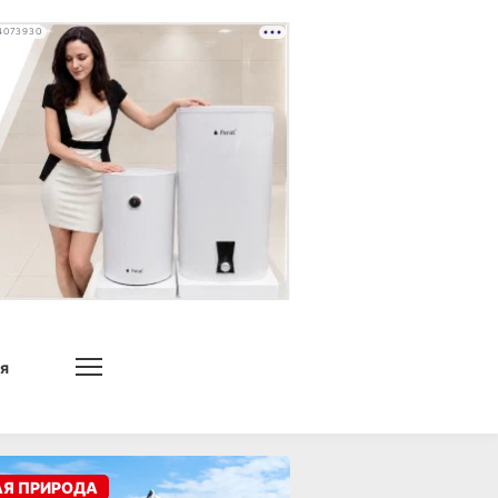
4073930
я
АЯ ПРИРОДА