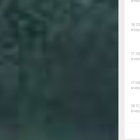
вчер
менно эти качества
пользовать
отовит неделя
опе от редакции.
18:23
 на 2026 год:
вчер
ьным сферам жизни
е, какие сюрпризы
отправиться
ье и провести время
17:36
вчер
оп
; подробный
точный (китайский)
й и отдыха
;
гороскоп
 2026 год.
17:09
вчер
ориентироваться
риодах 2026 года.
оп и открывайте
16:17,
вчер
егружать себя
зма, чтобы сохранить
сфере стоит
15:44
спонтанных решений
вчер