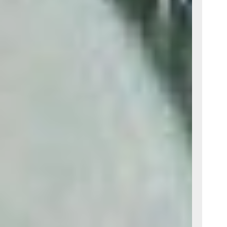
финансовых вопросах
оддаваться
чем совершать
и «против»
трата необходима прямо
 или давать деньги
могут обернуться
но уютом
 проводить его
е. Создайте атмосферу
те любимую музыку
ими руками — такие
ие защищённости.
рное влияние.
 близкими друзьями
и. Попробуйте
ыразить эмоции
реду. Избегайте
активности — сейчас
гкие переходы