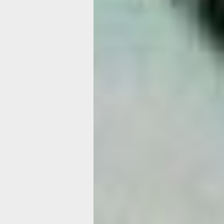
условия кажутся выгодными. Если п
расходы с кем‑то, заранее обсудите 
избежать недопониманий.
Время отдыха должно быть разнооб
и стимулирующим: важно не застаив
и получать новые впечатления. Попр
привычную обстановку — короткая п
или прогулка подарят заряд бодрост
и людьми со схожими интересами вд
идеи. Лёгкая физическая активность
поможет держать тело в тонусе. Гла
отдых слишком жёстко: оставьте мес
и неожиданных радостей, это сделае
Рак
Ракам важно беречь душевное равнов
опираться на чуткость и эмпатию: эт
наладить атмосферу в коллективе и 
к сложным собеседникам. Старайтесь
слишком много обязательств — реал
свои силы. Если возникают разногла
дипломатичные формулировки — так 
конфликтов и сохраните рабочие отн
резких перемен в рабочих процесса