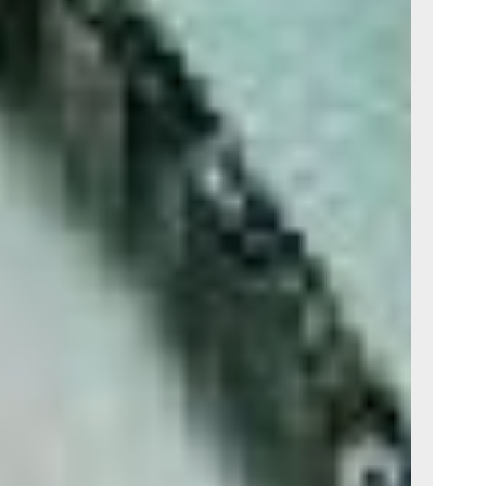
ланируете совместные
доли и условия, чтобы
разным
аться на месте
обуйте сменить
оездка, экскурсия
и. Общение с друзьями
охновит на свежие
 тоже будет кстати —
вное — не планируйте
то для спонтанности
т дни ярче.
есие. На работе стоит
и качества помогут
найти подход даже
 не брать на себя
истично оценивайте
сия, выбирайте
вы снизите риск
ошения. Избегайте
х — сейчас