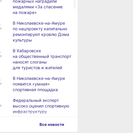
а
пожарных наградили
медалями «За спасение
на пожаре»
В Николаевске-на-Амуре
,
а
по нацпроекту капитально
ремонтируют кровлю Дома
культуры
В Хабаровске
,
а
на общественный транспорт
наносят слоганы
для туристов и жителей
В Николаевске-на-Амуре
,
а
появится «умная»
спортивная площадка
Федеральный эксперт
а
высоко оценил спортивную
инфраструктуру
Хабаровского края
Все новости
Дебаркадеры с памятными
,
а