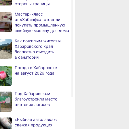
стороны границы
человек
Мастер-класс
В Хабаровске из горящей
,
от «Хабинфо»: стоит ли
а
квартиры на Чехова
покупать промышленную
эвакуировали 6 человек
швейную машину для дома
В трёх районах
,
Как пожилым жителям
а
Хабаровского края
Хабаровского края
установился высокий класс
бесплатно съездить
пожарной опасности
в санаторий
В угледобывающем районе
,
Погода в Хабаровске
а
Хабаровского края
на август 2026 года
модернизировали 4G
Правительство
,
а
Хабаровского края
Под Хабаровском
возрождает
благоустроили место
Дальневосточную студию
цветения лотосов
кинохроники
В команду крупного
,
«Рыбная автолавка»:
а
издательского дома
свежая продукция
требуется специалист