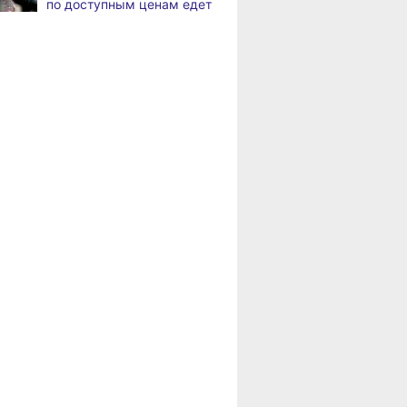
по доступным ценам едет
по документообороту
в районы Хабаровского
и сопровождению продаж
края
«Раскладушки» и «книжки»
,
Пенсионерам
а
стали чаще выбирать
Хабаровского края
пользователи
положена доплата
за иждивенцев
Магнитные бури,
,
а
радиационный фон и пробки
в Хабаровске 6 августа
Какой сегодня день:
,
а
Всемирный день борьбы
за запрещение ядерного
оружия