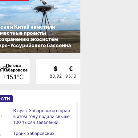
сия и Китай наметили
вместные проекты
сохранению экосистем
ро‑Уссурийского бассейна
Погода
$
€
в Хабаровске
+15.1°C
80,92
93,19
ОСТИ
В вузы Хабаровского края
,
а
в этом году подали свыше
100 тысяч заявлений
Троих хабаровских
,