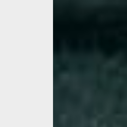
Гороскоп на н
по 7 июня 202
Фото:
piqsels.com
Первая неделя июня будет полна тонк
дни стремление двигаться вперёд бу
с необходимостью действовать осмо
Пробуждается внутренняя активност
желание воплощать задуманное, но у
от умения держать в фокусе долгоср
терять душевного равновесия.
Одним знакам предстоящая неделя 
для профессионального роста — там,
и системный подход помогут добить
результатов. Другим будет полезно 
внимания близким: это подходящее в
общение, прояснить важные вопросы
взглянуть на привычные отношения.
Многие смогут подвести итоги отдел
давние задачи и тем самым освобод
для свежих идей и перспективных пл
сценарий ни оказался вашим, опорой
в поступках, гибкость перед лицом 