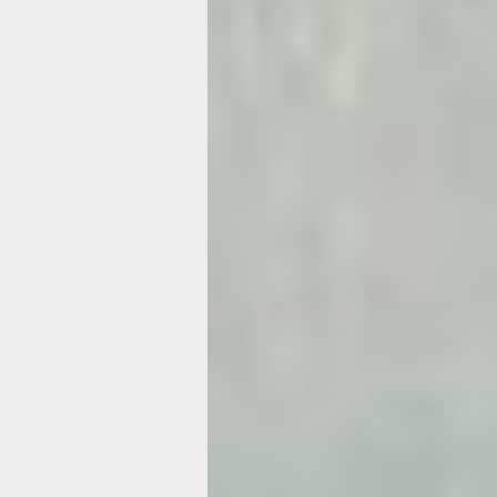
стабильность важнее инноваций. В 
стоит проявить осторожность и не п
на импульсивные решения. Прежде 
крупные покупки, взвесьте все «за» 
и подумайте, действительно ли эта 
сейчас. Не торопитесь инвестировать
в долг: в ближайшие дни такие шаги 
непредвиденными сложностями.
Время отдыха должно быть наполне
и безопасностью — особенно полезно
в привычной, комфортной обстановк
тепла дома: зажгите свечи, включи
или приготовьте что‑то вкусное сво
ритуалы успокоят и подарят ощущен
Прогулки и поездки окажут благотво
Душевные разговоры с родными или
станут лучшим лекарством от тревог
творческие занятия — они помогут в
и привнести свежесть в привычную с
шумных мероприятий и чрезмерной 
вам важнее тишина, плавность и мя
между делами.
Лев