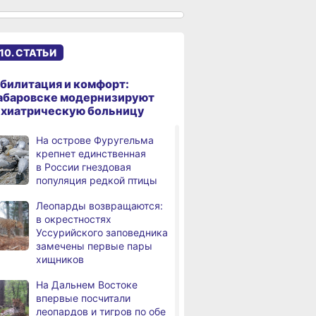
именами начали строить
в Хабаровском крае
Эпидобстановка
,
10. СТАТЬИ
а
в Хабаровском крае
стабильная
билитация и комфорт:
В Хабаровском крае
,
абаровске модернизируют
а
высокотехнологичную
ихиатрическую больницу
помощь получили более
12,5 тысячи человек
На острове Фуругельма
крепнет единственная
Уровень Амура
3,
в России гнездовая
а
у Хабаровска достиг 423
популяция редкой птицы
см, вода продолжает
подниматься
Леопарды возвращаются:
в окрестностях
В администрации
,
Уссурийского заповедника
а
Хабаровска обсудили
замечены первые пары
использование средств
хищников
туристического налога
на благоустройство
На Дальнем Востоке
впервые посчитали
За сутки в Хабаровском
,
леопардов и тигров по обе
а
крае в 4 ДТП пострадали 10