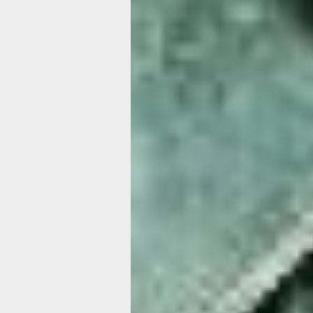
Телец
Тельцам стоит больше доверять свое
поможет сделать верный выбор в не
ситуациях и избежать лишних волнени
опирайтесь на уже накопленный опы
решения задач окажутся эффективн
экспериментов. Чётко расставляйте 
завершайте начатые дела, а уже пот
поручения. В общении с коллегами п
небольшие разногласия возможны, но
через спокойный конструктивный раз
спешки — так вы исключите ошибки.
вопросах лучше придерживаться кон
не стоит вкладывать средства в сом
или поддаваться на заманчивые, но
предложения. Отложите крупные поку
запланированы заранее: подождите 
чтобы оценить реальную необходимос
Старайтесь не одалживать деньги и не
может создать дополнительные слож
Время отдыха должно быть наполне
Проводите больше времени на приро
восстановить душевные силы и проя