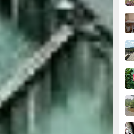
й интуиции — она
однозначных
11:43
й. В работе
вчер
т: привычные методы
ее смелых
приоритеты: сначала
11:09
вчер
ом беритесь за новые
роявляйте терпение —
 их легко уладить
говор. Избегайте
 В финансовых
10:33
вчер
сервативного подхода:
нительные проекты
 непродуманные
10:10
пки, если они не были
вчер
несколько недель,
ть таких трат.
 брать в долг: это
ности в будущем.
но комфортом.
09:52
де — прогулки помогут
вчер
снить мысли. Уделите