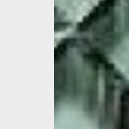
время себе: любимая книга, чашка ч
помогут расслабиться. А творческие
особое удовольствие и позволят выр
с близкими в спокойной домашней о
разговоры укрепят отношения. Избе
многолюдных мероприятий: сейчас 
и размеренность, чем бурная активн
Близнец
Гороскоп рекомендует Близнецам бы
к своим эмоциям — умение вовремя
и сделать паузу поможет сохранить 
ненужного напряжения. В профессио
полезно наладить или укрепить комм
обмен идеями принесёт неожиданные
выполнение задач. Не бойтесь предл
подходы — в эти дни ваша изобрета
произвести впечатление на руководс
старайтесь не распыляться на множе
Избегайте перегрузок из‑за желания
чётко обозначьте свои границы, что
для главных проектов. В финансовых
проявить осмотрительность: не торо
решения о вложениях или крупных п