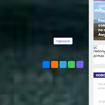
еделю с 1
6 года
ОПУБЛИКОВАНО
01 июня 2026 г., 09:00
Рос
их сочетаний: в эти
со
дет идти рука об руку
по 
ТЕГИ
трительно.
Аму
ь и появляется
гороскоп
спех будет зависеть
очные цели и не
подарит шансы
ПОДЕЛИТЬСЯ
 где дисциплина
ся заметных
уделить больше
ремя, чтобы наладить
НОВ
 или по‑новому
19:34
ьных этапов, завершить
вчер
ить пространство
анов. Какой бы
 станут осознанность
19:06
перемен и бережное