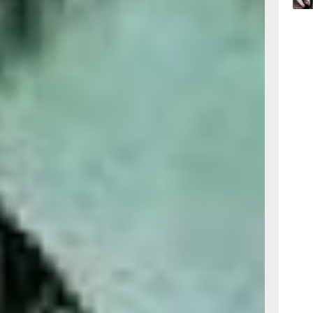
ая, музыка или фильм
 занятия принесут
азить себя. Общайтесь
бстановке — душевные
09:47
гайте шумных
вчер
вам важнее тишина
ость.
ы
09:31
вчер
ть внимательнее
 остановиться
силы и избежать
08:05
нальной сфере будет
вчер
уникацию с коллегами:
 решения и ускорит
агать нестандартные
тельность может
тво. Однако
ство мелких дел.
 помочь всем вокруг —
бы сохранить энергию
 вопросах стоит
питесь принимать
окупках, даже если