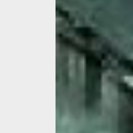
и резких перемен в рабочих процесс
сосредоточьтесь на доработке текущ
бойтесь делегировать часть обязанно
перегрузку, — это позволит сберечь
моментов. Коллеги в эти дни готовы
конструктивный диалог, так что не у
рабочие вопросы и найти совместные
финансовых вопросах проявите особ
отложите идеи крупных приобретени
до более подходящего момента. Поле
список действительно необходимых 
неделю и строго его придерживаться
Время отдыха в эти дни должно быт
восстанавливающим: выберите занят
вас энергией. Прогулки, лёгкие физи
или творческие хобби отлично подойд
Попробуйте выделить хотя бы 30—40
для полного отключения от рабочих 
понаблюдайте за природой, послуша
или помедитируйте. А общение с бл
поможет снять накопившееся напряж
не планируйте слишком насыщенную
для отдыха.