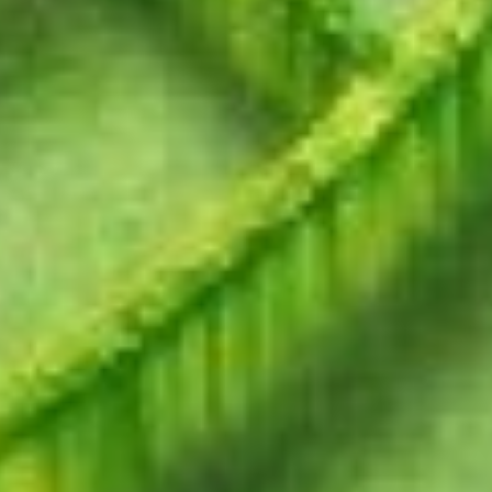
личных отношениях может
возникнуть необходимость
установить чёткие границы.
Уделите время самоанализу
и пересмотру своих
приоритетов. Избегайте
перегрузок — старайтесь
не брать на себя слишком много
встреч и дел, находите баланс
между работой и отдыхом,
не забывайте о хобби.
Водолей
Водолеям гороскоп
рекомендует уделить особое
внимание своим отношениям.
Разговоры по душам помогут
избежать недопонимания
и укрепить связь с близкими. На
работе представители знака
покажут впечатляющую
стойкость и решительность. Вам
окажутся под силу многие
проекты, и вы успешно