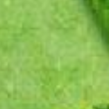
второстепенные дела на потом.
Эта неделя подарит
представителям знака
множество возможностей
для общения и новых встреч.
Используйте свои
коммуникативные способности,
чтобы наладить полезные
контакты и расширить круг
общения. Старайтесь избегать
ненужных споров и конфликтов,
сохраняя энергию
для достижения своих целей. В
выходные проведите время
с близкими и друзьями. Это
поможет восстановить силы
и насладиться приятными
моментами в кругу родных
людей.
Рак
Раки могут обрести ясность
в отношении своих истинных
желаний. Это может привести