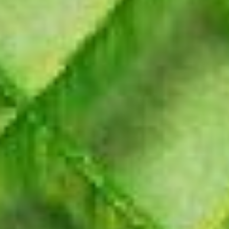
для путешествий, смены
обстановки или нового хобби.
Однако помните о финансах —
избегайте спонтанных решений
и необдуманных трат. Посвятите
время получению новых знаний
и навыков. Фокусируйтесь
на качественных
взаимодействиях и стремитесь
к личностному росту.
Козерог
На этой неделе Козероги будут
погружены в глубокие
размышления. Вас посетят идеи,
способные существенно
изменить вашу жизнь. Особое
внимание уделите финансам —
это отличное время
для составления бюджета
и планирования инвестиций.
Воспользуйтесь моментом,
чтобы укрепить своё
финансовое положение. В