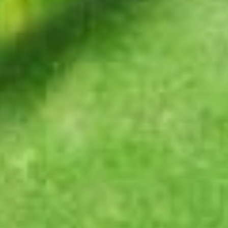
справитесь с поставленными
задачами. Возможны
и неожиданные знакомства,
которые могут изменить ваше
мнение о людях и некоторых
ситуаций. В свободное время
уделите общению с друзьями.
Такие встречи помогут
отвлечься от повседневных
забот и получить новые
впечатления.
Рыбы
На этой неделе Рыбы
почувствуют долгожданное
внутреннее умиротворение.
Посвятите время себе, чтобы
глубже понять свои эмоции
и чувства. Представители
знаков могут ожидать приятные
сюрпризы и новые осознания.
Время наедине с собой станет
отличным способом
восстановить энергию и ясность
ума. Вы получите возможность