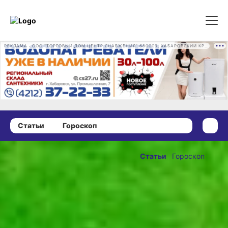
РЕКЛАМА • ООО "ТОРГОВЫЙ ДОМ ЦЕНТР СНАБЖЕНИЯ" 680009, ХАБАРОВСКИЙ КРАЙ, ГОРОД ХАБАРОВСК, ПРОМЫШЛЕННАЯ УЛ., Д. 7 ОГРН 1162724073930
Статьи
Гороскоп
05 июля 2025 г., 09:04
Гороскоп
Статьи
Гороскоп
на неделю с 7
ОПУБЛИКОВАНО
по 13 июля 2025
05 июля 2025 г., 09:04
года
Фото:
piqsels.com