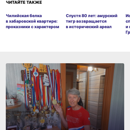
ЧИТАЙТЕ ТАКЖЕ
Чилийская белка
Спустя 80 лет: амурский
И
в хабаровской квартире:
тигр возвращается
с
проказники с характером
в исторический ареал
и
Г