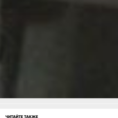
места для детей в
дошкольных учреждениях.
Как юные участники
«ТехноСтарта» становятся
ИКаРёнками и разбираются
в легомобилях -
читайте по
ссылке
Читайте нас в соцсетях:
ВКонтакте
,
Одноклассники,
Телеграм
или
Яндекс.Дзен
и
МАКС
Как вам материал?
Огонь!
Супер
Удивило
Грустно
Злость
Разочарование
ЧИТАЙТЕ ТАКЖЕ