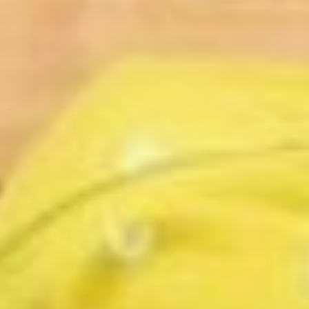
предоставления субсидии из
федерального бюджета.
Родительская плата здесь
лояльна и в рамках
программы составляет чуть
выше четырех тысяч
рублей. Это в разы дешевле
частных детских садов,
которые стоят около 20
тысяч рублей в месяц, и
немного дороже
муниципальных, где размер
родительской платы равен
почти трем тысячам рублей.
Для многодетных мамочек –
это бесплатно, потому что им
возвращаются эти деньги
как компенсация
родительской платы.
Чек-лист для
других частников
Поучаствовать в этом
проекте может любой