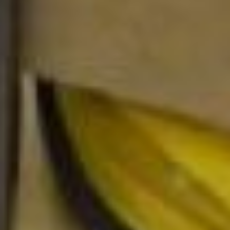
Евгений Никонов
– Все дело не в форме
собственности, а в том, что
мы должны сделать детские
сады, школы доступными.
Если мы можем обеспечить
качественные детские сады
и школы с участием бизнеса,
то это – замечательно. Для
этого нужны люди
ответственные, настроенные
на детей и на правильный
воспитательный процесс.
Это та задача, которая
поставлена в рамках
национального приоритета