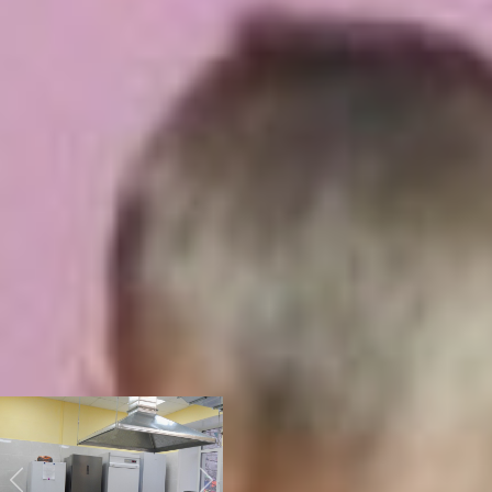
пригодится не только для
группы, но и для пищеблока,
актового зала. Этому
способствует программа
дошкольного образования.
Например, в пищеблоке
поменяли плиты и духовки,
купили новую мясорубку,
холодильники, пароварку,
тестомесильную машину. А в
просторном спортзале детки
с удовольствием
занимаются физкультурой.
Дороже всего стоили
интерактивная доска,
песочница, телевизор и
компьютер для воспитателя.
Это еще, не считая затрат на
новую мебель и ремонт.
Previous
Next