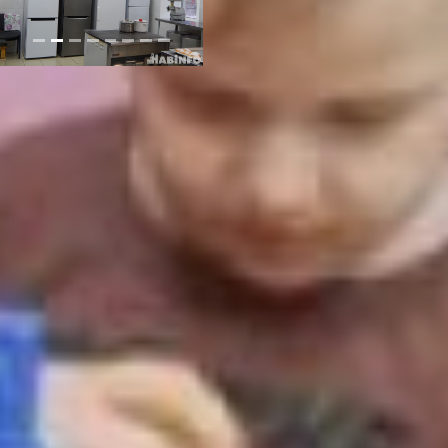
– Самим бы нам это было бы
сложно купить. Нам дали 3,7
млн рублей. Этих денег
хватило. Это очень хорошее
подспорье, которое нам
помогло, и мы очень
довольны. Мы все вынесли,
перекрасили, сделали
картины, шкафчики
поставили. Все новое для
детей. Приобрели телевизор,
компьютер. Наши
воспитатели работают на
современном оборудовании.
Ремонт делался месяц, –
рассказала директор ЧДО
«Изумрудный город»
Лариса Жукова.
И мы сами убедились, как
преобразился детсад! Стены