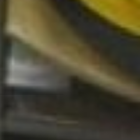
национального проекта
«Демография» и она
прекрасно решается.
Тот детский сад, который я
посетил сегодня и увидел,
можно посмотреть в Москве
и Московской области. Это
именно тот формат, к
которому нужно стремиться,
– сказал заместитель
председателя правительства
Хабаровского края по
соцвопросам Евгений
Никонов.
Фото автора
В рамках реализации
регионального проекта
«Содействие занятости»
национального проекта
«Демография» в
Хабаровском крае
создаются дополнительные