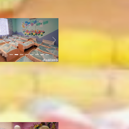
стульями, а также
необходимый творческий
материал.
Previous
Next
Занимаются творчеством
ребята не только у себя в
группе, но и в специальном
классе. За мольбертами они
рисуют, за столом лепят
фигурки из пластилина и
глины, создают подделки,
занимаются выжиганием
рисунков по дереву,
собирают из конструктора
разные предметы.