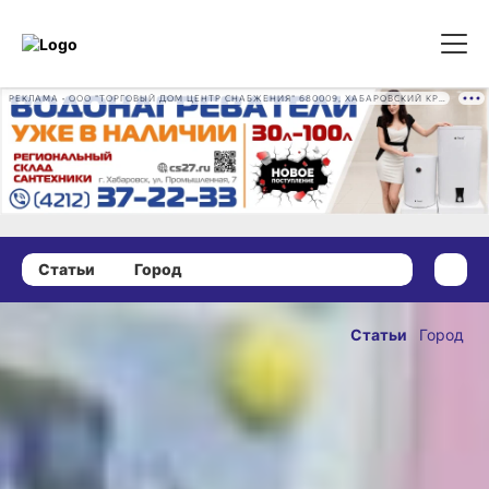
РЕКЛАМА • ООО "ТОРГОВЫЙ ДОМ ЦЕНТР СНАБЖЕНИЯ" 680009, ХАБАРОВСКИЙ КРАЙ, ГОРОД ХАБАРОВСК, ПРОМЫШЛЕННАЯ УЛ., Д. 7 ОГРН 1162724073930
Статьи
Город
26 декабря 2022 г., 17:00
Частные
Статьи
Город
детские сады
ОПУБЛИКОВАНО
становятся
26 декабря 2022 г., 17:0
доступней
родительскому