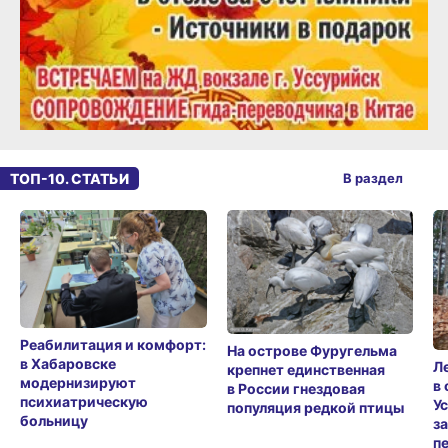
ТОП-10. СТАТЬИ
В раздел
Реабилитация и комфорт:
На острове Фуругельма
в Хабаровске
Л
крепнет единственная
модернизируют
в
в России гнездовая
психиатрическую
У
популяция редкой птицы
больницу
з
п