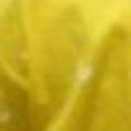
частный детский сад. Для
этого важно соблюсти ряд
простых условий и
требований. Самое главное,
чтобы была лицензия на
открытие образовательной
деятельности по реализации
программы дошкольного
образования,
соответствующие площади и
санитарные условия.
Юлия Зотова
– Мы ежегодно объявляем
этот конкурс. Любое