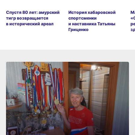
Спустя 80 лет: амурский
История хабаровской
М
тигр возвращается
спортсменки
«
в исторический ареал
и наставника Татьяны
р
Гриценко
з