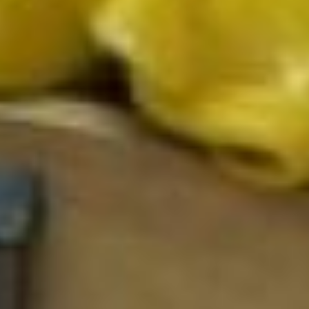
государственное
учреждение, реализующее
программы дошкольного
образования, могла бы
претендовать на эту
субсидию.
Для участия надо
предоставить пакет
документов. Важно помнить,
что это должна быть
совершенно новая, не
переоборудованная группа,
– рассказала Юлия Зотова,
заместитель министра
образования и науки
Хабаровского края.
Вот и получается, что
программа очень важна и
включиться в нее можно на
минимальных условиях. А
частные детские сады
только станут доступней для
населения.