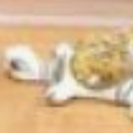
«Изумрудном городе» эту
проблему решили так –
родители платят за частный
сад, как за муниципальный.
Лариса Жукова
По словам директора
«Изумрудного города»
Ларисы Жуковой,
очередность у них в саду
отсутствует, группы
переполнены. Родители
платят почти столько же,
сколько и в
государственном саду. Это
одно из условий