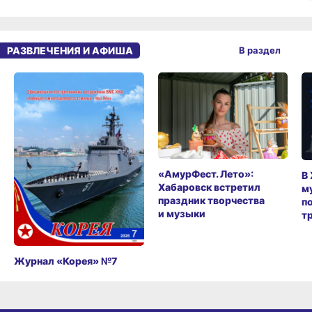
РАЗВЛЕЧЕНИЯ И АФИША
В раздел
«АмурФест. Лето»:
В
Хабаровск встретил
м
праздник творчества
п
и музыки
т
Журнал «Корея» №7