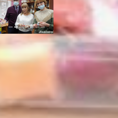
Previous
Next
Частный сад по
стоимости
муниципального?
Вопрос оплаты детского
сада очень важен для
родителей. Обычно, своих
малышей родители отдают в
муниципальные сады, так
как это выходит дешевле
частного. Однако, чтобы
туда оформить ребенка,
надо ждать в очереди. В
частных детских садах
такой проблемы, по-моему,
нет, но тогда финансово это
оказывается дороже. В