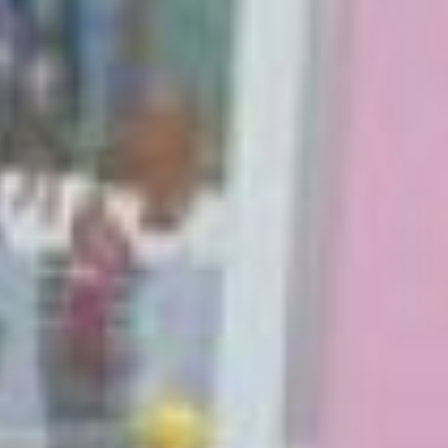
О проекте
Новые места могут
создавать благодаря
строительству нового,
выкупа или реконструкции
старого, а также за счет
субсидии. Последний
вариант относится к
«Изумрудному городу». Все
это развивает конкуренцию,
повышает качество
предоставляемых услуг. Об
этом рассказала
замминистра образования и
науки края Юлия Зотова. С
2019 года такую
возможность получили три
детских сада. В первый год
открыли 30 мест, в прошлом
– 45, в этом – 30. В 2023-м
планируют еще 30 мест
прибавить за счет субсидии.
И на этом программа не