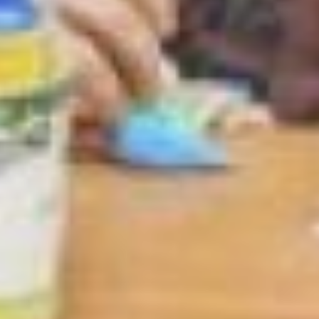
покрашены в спокойные
тона, а яркие рисунки на
стенах создают сказочную
атмосферу. Спят дети на
кроватках с
ортопедическими
матрасами. Игровая зона
наполнена разными
игрушками: как большими
конструкторами,
машинками и роботами для
мальчиков, так и кукольным
домиком, маленькой кухней
и милыми пупсами для
девочек. Там же стоит
большой телевизор, на
котором детки с
удовольствием смотрят
мультики, слушают веселые
песни или танцуют с
воспитателями. Для занятий
с воспитанниками ясельной
группы в этой зоне
предусмотрены столы со