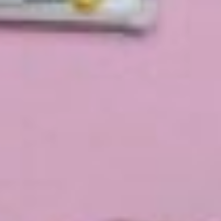
завершится.
детский сад
изумрудный город
Новое
оборудование
Мы увидели, как это
выглядит в детском саду
«Изумрудный город». Здесь
открыли две ясельных
группы в двух зданиях. В
одном корпусе размещается
группа на 20 человек, по
размеру ясельной группы.
Деньги из федерального
бюджета тратят на новое
оборудование, которое