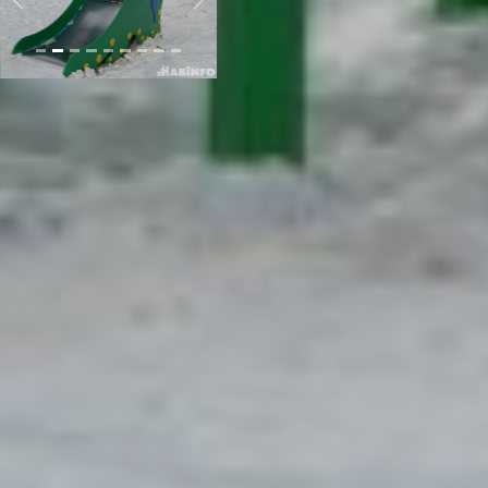
Previous
Next
К качеству оборудования
претензий у Максима
Москвитина не возникло.
Нарушений найти не
удалось. Он похвалил
подрядчиков за хорошую
работу и высоко оценил её.
проект 1000 дворов
Перспективы
развития
программы «1000