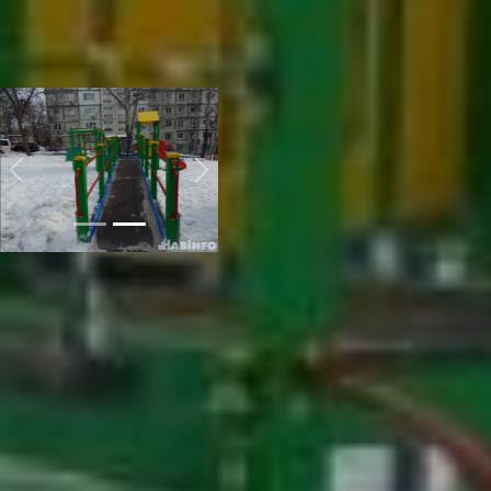
площадок не много. Всего
по Хабаровску установлено
около 150 комплексов.
проект 1000 дворов
Previous
Next
Сам большой
благоустроенный двор
оснащен многим
оборудованием. Это три
различных вида качелей,
горки, игровой комплекс,
карусели, песочницы,
уличные тренажеры для
занятий спортом и турники.
Места для активных игр
хватит всем детям. Для мам