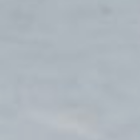
с общественностью и
информатизации
министерства ЖКХ
Хабаровского края
- В 2022 году программа
была реализована впервые
и получила позитивный
отклик. Жители
Хабаровского края активно
включились в неё, поэтому
принято решение о
выделении дополнительных
финансовых средств на
реализацию программы в
текущем году. Более 500
млн. рублей уже выделено
на эту программу и 80
дворовых территорий будут
обустроены и превратятся в
современные мини-парки, -
рассказала об итогах и
перспективах программы
начальник отдела по работе