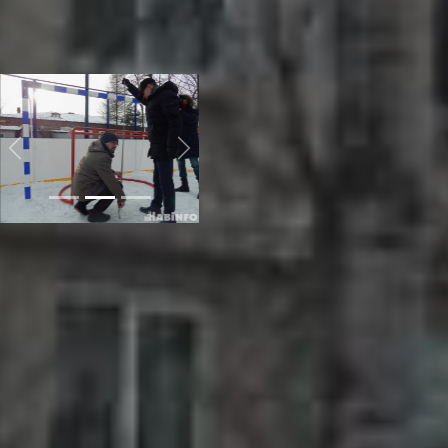
баскетбольного кольца от
уровня земли не
соответствует нормативам
и требованиям.
Previous
Next
Еще одной проблемой стала
нехватка зеленых
насаждений во дворе.
Василий Иванов , начальник