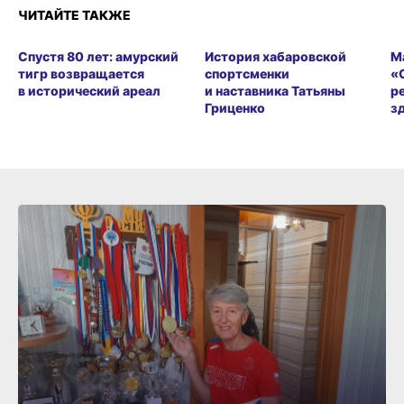
ЧИТАЙТЕ ТАКЖЕ
Спустя 80 лет: амурский
История хабаровской
М
тигр возвращается
спортсменки
«
в исторический ареал
и наставника Татьяны
р
Гриценко
з