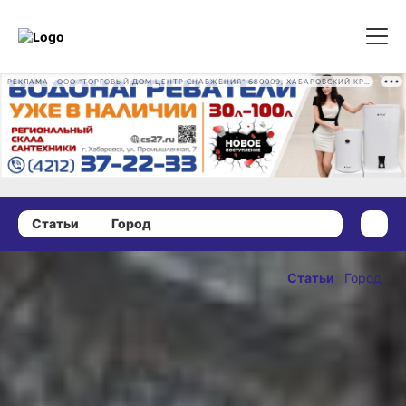
РЕКЛАМА • ООО "ТОРГОВЫЙ ДОМ ЦЕНТР СНАБЖЕНИЯ" 680009, ХАБАРОВСКИЙ КРАЙ, ГОРОД ХАБАРОВСК, ПРОМЫШЛЕННАЯ УЛ., Д. 7 ОГРН 1162724073930
Статьи
Город
14 января 2023 г., 13:00
Полмиллиарда
Статьи
Город
- на
ОПУБЛИКОВАНО
обустройство
14 января 2023 г., 13:00
80
хабаровских