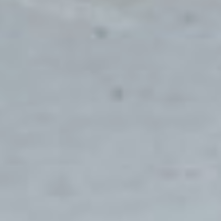
дворов»
Программа «1000 дворов»
инициирована в
Хабаровском крае по
поручению полпреда
президента Юрия Трутнева
и поддержана
губернатором. Можно
сказать, что это
действительно интересное
решение, которое позволяет
воплотить в жизнь
инициативу граждан.
Марина Морозова,
начальник отдела по работе