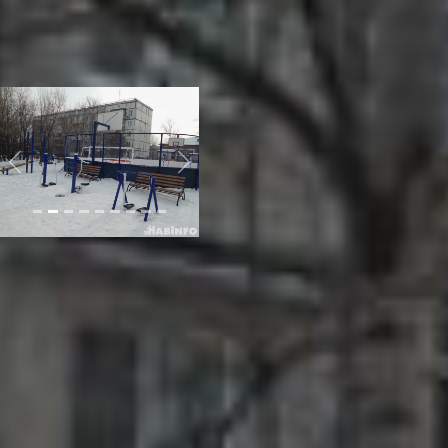
практически детвора со
всего района, особенно во
время каникул. В это время
площадка особенно
востребована.
Previous
Next
Проверяя самарское
оборудование «Скиф» на
прочность, у членов
общественного совета
возникло несколько
вопросов. Так, секретарь
общественного совета при
министерстве ЖКХ
Хабаровского края Максим
Москвитин заметил, что
расположение