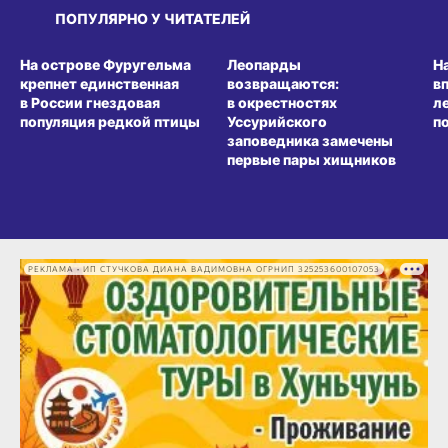
ПОПУЛЯРНО У ЧИТАТЕЛЕЙ
СРЕДА ОБИТАНИЯ
СРЕДА ОБИТАНИЯ
СР
На острове Фуругельма
Леопарды
Н
крепнет единственная
возвращаются:
в
в России гнездовая
в окрестностях
л
популяция редкой птицы
Уссурийского
п
заповедника замечены
первые пары хищников
РЕКЛАМА • ИП СТУЧКОВА ДИАНА ВАДИМОВНА ОГРНИП 325253600107053