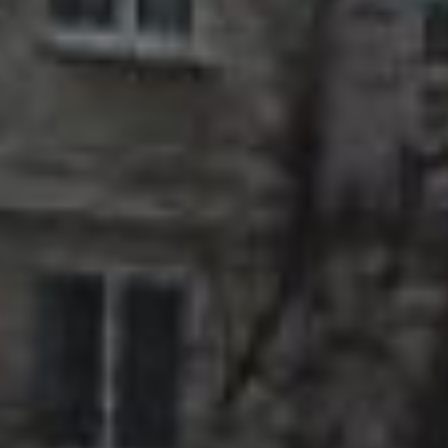
управления ЖКХ и
эксплуатации жилищного
фонда администрации
Хабаровска
- При приёмке работ, мы,
действительно, обратили
внимание на то, что
озеленения не хватает.
Скорее всего, в начале мая
сюда выйдут специалисты
«Горзеленстроя», сделают
дендроплан, и мы окажем
содействие по озелению
участка деревьям,
клумбами и кустами.
Содествие будет оказано и
администрацией
Центрального района, —
подчеркнул начальник
управления ЖКХ и
эксплуатации жилищного
фонда администрации
Хабаровска Василий