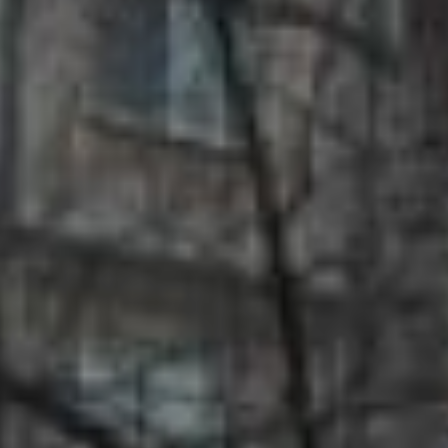
необходимым
оборудованием. Для детей
представлено несколько
видов качелей, горки,
игровой комплекс, карусели
и песочница. Для любителей
спорта есть несколько
уличных тренажеров и
турники. Изюминкой двора
является хоккейная
коробка, которая, кстати,
многофункциональная.
Зимой на ней дети катаются
на коньках и увлеченно
играют в хоккей. Летом же –
это баскетбольная
площадка, где ребята с
удовольствием проводят
свободное время с пользой.
По словам председателя
управления ТСН «Дом 11»
Николая Фролова, на этой
площадке гуляет