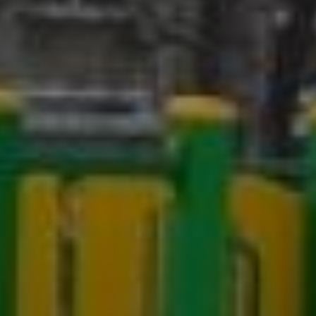
Иванов.
Площадка для
всех
Изюминкой просторной
детской площадки по ул.
Блюхера, 1 стал игровой
комплекс для детей с
ограниченными
возможностями. Там есть
пандус, чтобы дети-
колясочники могли
заезжать на площадку и
поиграть. Высота
спортивного комплекса
также маленькая. Сделано
это для того, чтобы ребенок
смог легко подъехать туда и
позаниматься спортом.
Такие комплексы,
краснодарского
производителя, начали
ставится в прошлом году,
поэтому по городу таких