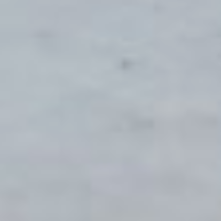
с общественностью и
информатизации
министерства ЖКХ
Хабаровского края Марина
Морозова.
Более того, у жителей
города уже есть планы по
участию в «1000 дворов» и
реализации этих идей в
жизнь. Например, Яна
Селезнёва, инженер
производственного отдела
«Побережья Амура» в этом
году планирует вновь
поучаствовать в этой
программе и построить
площадки для
разновозрастных детей по
улицам Гамарника,
Слободская, Волочаевская,
Шеронова и Служебная. Это
будут комплексы более
большого масштаба с
зонами отдыха и спортивной