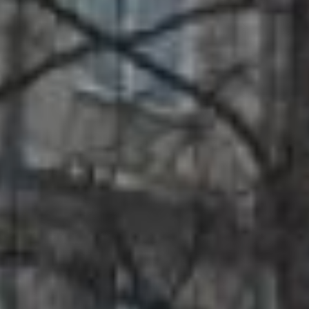
дворов
Место, где
постоянно гуляет
детвора
Первое, что посетила
небольшая делегация из
представителей минЖКХ
края и хабаровских
общественников стал двор
по пер. Призывному, 7.
Николай Фролов,
председатель управления
ТСН «Дом 11»
Двор оснащен всем