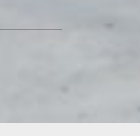
площадкой. В планах также
облагородить сквер на
Гамарника.
Фото автора
Пожарный водоём в
Корфовском превратили в
зону отдыха -
читайте по
ссылке
Читайте нас в соцсетях:
ВКонтакте
,
Одноклассники,
Телеграм
или
Яндекс.Дзен
и
МАКС
Как вам материал?
Огонь!
Супер
Удивило
Грустно
Злость
Разочарование