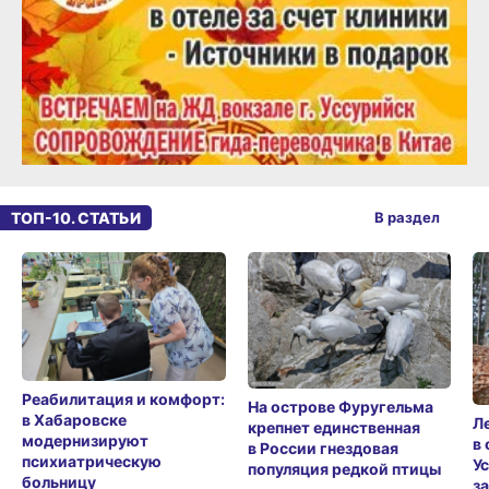
ТОП-10. СТАТЬИ
В раздел
Реабилитация и комфорт:
На острове Фуругельма
в Хабаровске
Л
крепнет единственная
модернизируют
в
в России гнездовая
психиатрическую
У
популяция редкой птицы
больницу
з