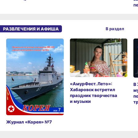
п
РАЗВЛЕЧЕНИЯ И АФИША
В раздел
«АмурФест. Лето»:
В
Хабаровск встретил
м
праздник творчества
п
и музыки
т
Журнал «Корея» №7