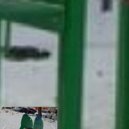
и бабушек установлены
лавочки. Сама территория
двора огорожена
небольшим забором.
Особое внимание
привлекают яркие цвета
детской площадки. Особый
акцент сделан на
безопасности. Как говорит
представитель компании-
производителя малых
архитектурных форм
Александр Медведев,
краски используются
композитные и
двухкомпонентные, везде
поставлены заглушки, а
детали оцинкованы и
обработаны так, чтобы
ребенок не травмировался.