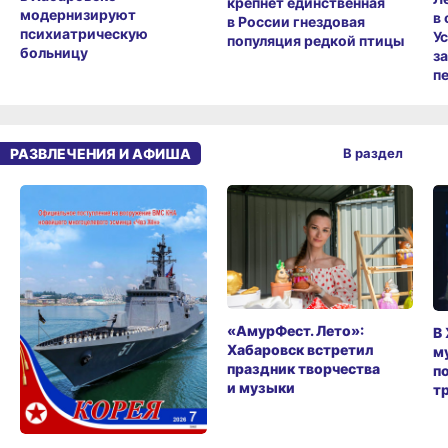
крепнет единственная
модернизируют
в
в России гнездовая
психиатрическую
У
популяция редкой птицы
больницу
з
п
РАЗВЛЕЧЕНИЯ И АФИША
В раздел
«АмурФест. Лето»:
В
Хабаровск встретил
м
праздник творчества
п
и музыки
т