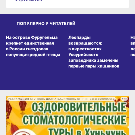
ПОПУЛЯРНО У ЧИТАТЕЛЕЙ
СРЕДА ОБИТАНИЯ
СРЕДА ОБИТАНИЯ
СР
На острове Фуругельма
Леопарды
Н
крепнет единственная
возвращаются:
в
в России гнездовая
в окрестностях
л
популяция редкой птицы
Уссурийского
п
заповедника замечены
первые пары хищников
РЕКЛАМА • ИП СТУЧКОВА ДИАНА ВАДИМОВНА ОГРНИП 325253600107053