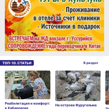
ТОП-10. СТАТЬИ
В раздел
Реабилитация и комфорт:
На острове Фуругельма
в Хабаровске
Л