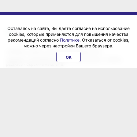
Оставаясь на сайте, Вы даете согласие на использование
cookies, которые применяются для повышения качества
рекомендаций согласно
Политике
. Отказаться от cookies,
можно через настройки Вашего браузера.
«ХабИнфо»: интернет-журнал города Хабаровска 16+
OK
Учредитель: ООО Издательский дом «Гранд Экспресс». Главный
редактор - Сорокина Наталья Д.
E-mail:
habinfo.ru@yandex.ru
; тел. 8 (4212) 47-55-48.
Рекламная служба:
reklama@habex.ru
. Телефоны: (4212) 30-99-80,
79-44-92
Любое использование либо копирование материалов, фотографий,
подборки материалов сайта, элементов дизайна и оформления
допускается с письменного согласования с администрацией сайта
и прямой индексируемой гиперссылкой на сайт Habinfo.ru.
Мнение авторов статей может не совпадать с позицией редакции.
Политика конфиденциальности
Соглашение пользователя