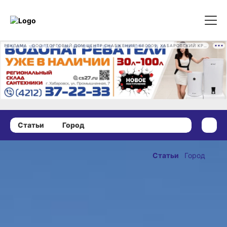
РЕКЛАМА • ООО "ТОРГОВЫЙ ДОМ ЦЕНТР СНАБЖЕНИЯ" 680009, ХАБАРОВСКИЙ КРАЙ, ГОРОД ХАБАРОВСК, ПРОМЫШЛЕННАЯ УЛ., Д. 7 ОГРН 1162724073930
Статьи
Город
02 мая 2023 г., 15:01
Сильный
Статьи
Город
ветер не
ОПУБЛИКОВАНО
помеха: День
02 мая 2023 г., 15:01
пожарной
охраны