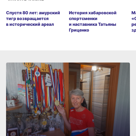
Спустя 80 лет: амурский
История хабаровской
М
тигр возвращается
спортсменки
«
в исторический ареал
и наставника Татьяны
р
Гриценко
з