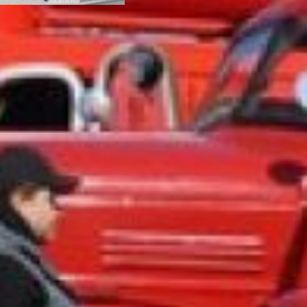
Организаторы праздника:
Главное управление МЧС
России по Хабаровскому
краю, Комитет
Правительства
Хабаровского края по
гражданской защите и
другие ведомства.
Погода выдалась
солнечной и довольно
тёплой, поэтому зрителей
собралось множество, не
помешал даже сильный
холодный ветер.
Ровно в 10.00 началось
торжественное
построение, награждение
сотрудников, присвоение
внеочередных званий, а
также принятие в ряды
кадетов юных
школьников, вручение
благодарственных писем