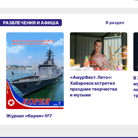
РАЗВЛЕЧЕНИЯ И АФИША
В раздел
«АмурФест. Лето»:
В
Хабаровск встретил
м
праздник творчества
п
и музыки
т
Журнал «Корея» №7