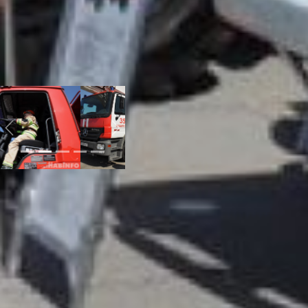
самой настоящей
лошадью и ретро-
водокачки, которую тоже
можно было испытать
самому, ощутить всю
тяжесть ручной работы
пожарного в прошлом.
Previous
Next
Гости праздника с
удовольствием
попробовали вкусную
кашу, посетили выставки
макетов и экспозиции
оборудования,
поучаствовали в мастер-
классах и конкурсах, а
также посмотрели на
показательные
выступления