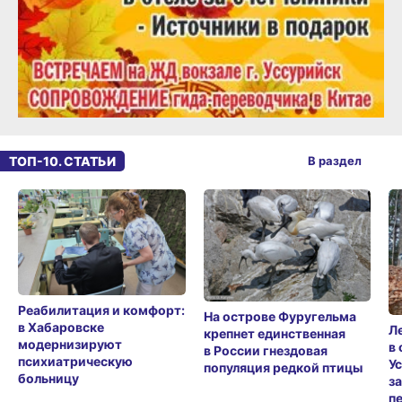
ТОП-10. СТАТЬИ
В раздел
Реабилитация и комфорт:
На острове Фуругельма
в Хабаровске
Л
крепнет единственная
модернизируют
в
в России гнездовая
психиатрическую
У
популяция редкой птицы
больницу
з
п