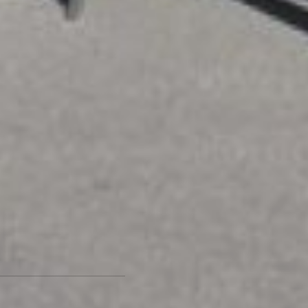
профессиональных
спасателей и пожарных.
В процессе которых они
продемонстрировали
элементы силового
многоборья, аварийно-
спасательных работ при
ликвидации последствий
дорожно-транспортных
происшествий, боевое
развертывание и многое
другое. А еще можно
было изучить историю
создания пожарных
частей на специальных
стендах и посмотреть
выступления творческих
коллективов.
Арина Мишина Фото
автора
Хабаровчане
приобщились к культуре