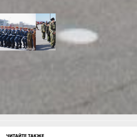
казаков -
читайте по
ссылке
Previous
Next
Читайте нас в соцсетях:
ВКонтакте
,
Одноклассники,
Телеграм
или
Яндекс.Дзен
и
МАКС
Как вам материал?
Огонь!
Супер
Удивило
Грустно
Злость
Разочарование
ЧИТАЙТЕ ТАКЖЕ