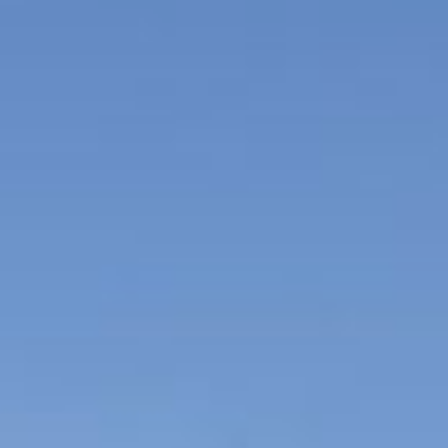
Указ о создании первой
российской
противопожарной
службы: «Наказ о
Градском благочинии»,
установивший строгий
порядок при тушении
пожаров в Москве.
Произошло это событие
30 апреля 1649 года, что
и стало основанием для
выбора даты
профессионального
праздника пожарных. В
документе были
заложены основы
профессиональной
пожарной охраны,
введено постоянное
дежурство, а пожарным
дозорам было
предоставлено право
наказывать жителей