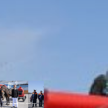
столицы за нарушения
правил обращения с
огнем.
В Хабаровске первая
пожарная часть
появилась в 1887 году
при полицейском
управлении на улице
Большой (сейчас ул.
Муравьева Амурского) -
специальное здание под
полицейское управление
и пожарный пост.
Создана она на основании
«Нормального табеля
состава и оснащения
пожарных частей».
день
безопасности хабаровск
Previous
Next