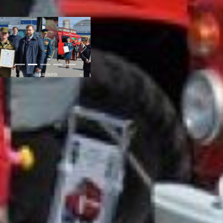
представителям
образования.
Previous
Next
Пока проходила
торжественная часть,
рядом ребятня стайками
слеталась, чтобы
посмотреть на пожарную
и спасательную технику,
изучить всевозможные
машины, подъёмники.
Ощупать и подержать за
каждый рычаг и каждый
механизм доступный
детским рукам. Ни один
посетитель не прошел
мимо ретро пожарной
машины, запряженной