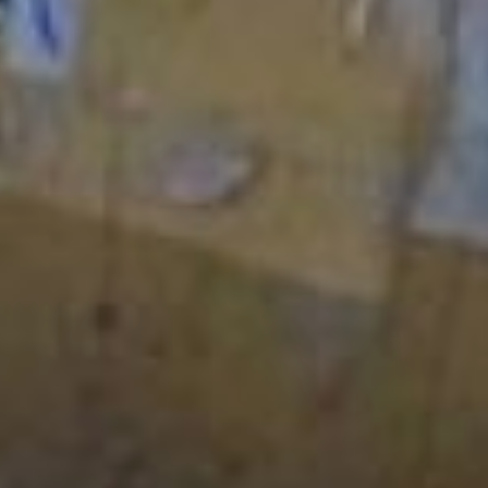
ГИБДД.
– Мы в курсе этой
проблемы, к нам иногда
поступают жалобы от
горожан на такие
автомобили. Но мы
ничего с ними поделать
не можем, потому что по
законодательству
реклама на транспортных
средствах не запрещена.
Рекламодатель
заключает договор с
владельцем машины, и на
этом все. Мы пробовали
решить вопрос через
ГИБДД, – пояснил
Вячеслав Чукавин, – Но
автоинспекторы могут
только наказать за
неправильную парковку и
убрать автомобиль
эвакуатором. А на