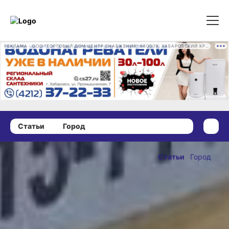
РЕКЛАМА • ООО "ТОРГОВЫЙ ДОМ ЦЕНТР СНАБЖЕНИЯ" 680009, ХАБАРОВСКИЙ КРАЙ, ГОРОД ХАБАРОВСК, ПРОМЫШЛЕННАЯ УЛ., Д. 7 ОГРН 1162724073930
Статьи
Город
29 января 2020 г., 11:07
Депутаты
Статьи
Город
наводят
ОПУБЛИКОВАНО
порядок в
29 января 2020 г., 11:07
наружной
рекламе: