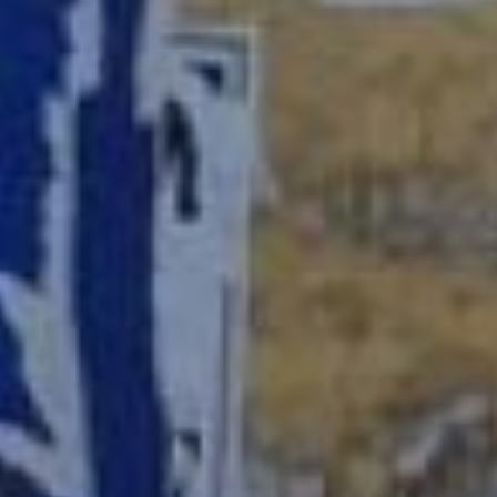
рекламы хабаровск
– За деревья у нас
отвечает Горзеленстрой,
за световые опоры
Горэлектросеть. Их
специалисты
еженедельно делают
обходы по районам и
убирают эти вывески, ­ –
пояснил депутатам
Вячеслав Чукавин. –
Другого способа
воздействовать на
недобросовестных
граждан пока нет.
– А как вы работает с
управляющими
компаниям и ТСЖ по
поводу размещения на
жилых домах рекламы о
продаже запрещенных
веществ ? В любой район
зайди – фасады и цоколь
зданий исписаны