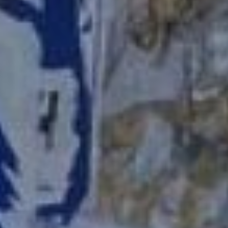
адресами сайтов по
продаже наркотиков. Как
бороться с этим? –
возмущенно задала
вопрос заместитель
председателя
Хабаровской городской
Думы Наталья Жирякова.
– Это не наши
полномочия, – кратко
сообщил собеседник
собравшимся.
– Тогда нужно браться
всем миром.
Договаривайтесь с УВД, с
ТСЖ и «управляйками»,
проводите рейды
совместные, это нужно
закрашивать, убирать, –
посоветовала депутат. –
Не должны наши дети
видеть этого.
отдел
наружной рекламы