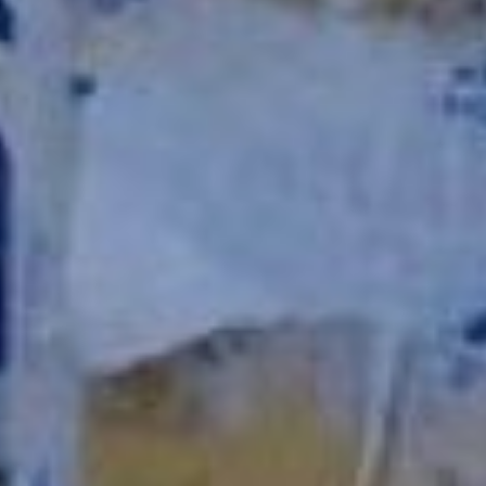
хабаровск
А заместителя
председателя комитета
по городскому хозяйству
Константина Головко
интересовал вопрос о
рекламе на автомобилях,
которые стоят по
обочинам дорог и не
только портят, по мнению
депутата, внешний облик
краевого центра, но и
наносят урон бюджету.
– Это есть во многих
районах города. Реклама
размещена на
автомобиле, стоит изо
дня в день, какой-то
человек получает с этого
выгоду, а город нет! Это
не правильно, – высказал
свое мнение депутат. –
Нужно проработать этот
вопрос совместно с