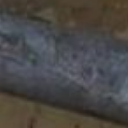
следующий день он
появляется снова там или
в другом месте.
А также парламентарии
были возмущены
размещением афиш на
ограждениях вдоль
дорог. По мнению
народных избранников,
это значительно ухудшает
обзор водителям. С этим
доводом представитель
городской
администрации
согласился и сообщил,
что уже принято
соответствующее
решение, и в ближайшее
время все афиши с
ограждений будут сняты.
Теперь баннеры с
рекламой о концертах
будут размешать только
на автобусных