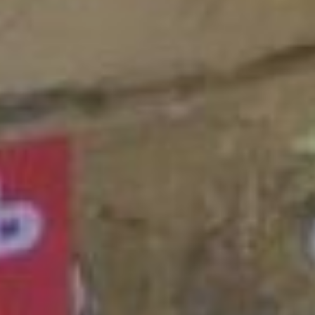
рекламой, по словам
эксперта, в Хабаровске
стала система
автодозвона. Ежемесячно
специалисты отдела по
наружной рекламе
добавляют в нее до 30
различных номеров тех,
кто развешивает свои
листовки по городу без
разрешения.
отдел
наружной рекламы
хабаровск
– Каждые две-три
минуты на указанный
телефон поступают
звонки, и автоотвечик
сообщает о нарушении
закона и необходимости
убрать рекламную
конструкцию за свой
счет. Звонки
прекращаются только в
том случае, если