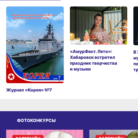
«АмурФест. Лето»:
В
Хабаровск встретил
м
праздник творчества
п
и музыки
т
Журнал «Корея» №7
ФОТОКОНКУРСЫ