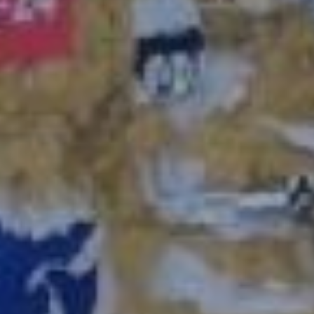
стенды. Каждый месяц
около сотни таких
конструкций убирают с
городских улиц.
Снимать листовки со
столбов, заборов,
трансформаторов
должны владельцы
имущества
Что касается обклеенных
листовками столбов,
заборов и деревьев, то,
по словам выступающего,
такую рекламу
приходится срывать
вручную.
отдел наружной