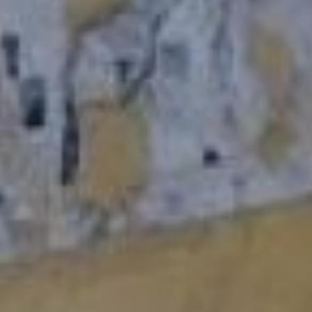
рекламы хабаровск
– Весь город заполонен
незаконной рекламой! По
Пионерской, по другим
улицам стоят автомобили
с баннерами, на деревьях
приколочены таблички
«куплю автомобиль», на
стенах домов реклама
запрещённых веществ!
Как вы с этим боретесь?
­– засыпали вопросами
депутаты гордумы
первого заместителя
директора департамента
муниципальной
собственности Вячеслава
Чукавина во время
заседания комитета по
городскому хозяйству.
Одним из самых
эффективных методов
борьбы с самовольной