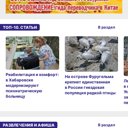
ТОП-10. СТАТЬИ
В раздел
Реабилитация и комфорт:
На острове Фуругельма
в Хабаровске
Л
крепнет единственная
модернизируют
в
в России гнездовая
психиатрическую
У
популяция редкой птицы
больницу
з
п
РАЗВЛЕЧЕНИЯ И АФИША
В раздел