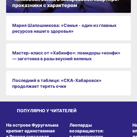
проказники с характером
Мария Шапошникова: «Семья - один из главных
ресурсов нашего здоровья»
Мастер-класс от «Хабинфо»: помидоры «конфи»
— заготовка в разы вкусней вяленых
Последний в таблице: «СКА‑Хабаровск»
продолжает терять очки
ПОПУЛЯРНО У ЧИТАТЕЛЕЙ
СРЕДА ОБИТАНИЯ
СРЕДА ОБИТАНИЯ
СР
На острове Фуругельма
Леопарды
Н
крепнет единственная
возвращаются:
в
в России гнездовая
в окрестностях
л