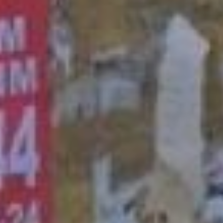
предприниматель
документально (с
помощью фотографии)
докажет, что
демонтировал
объявление. Большинство
нарушителей сдаются в
течение трех суток, ­–
объяснил заместитель
директора департамента.
Помимо этого, в борьбе с
незаконной наружной
рекламой помогают
штрафы и демонтаж. Так
за прошлый год эксперты
отдела выписали почти
3000 предписаний за
неудовлетворительное
содержание тумб, афиш и
прочих конструкций,
более тысячи за
незарегистрированные
баннеры, вывески,