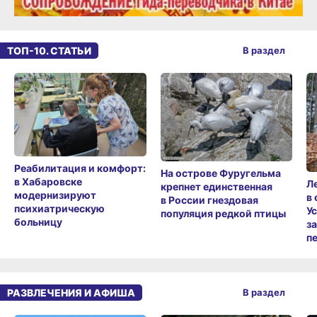
ТОП-10. СТАТЬИ
В раздел
Реабилитация и комфорт:
На острове Фуругельма
в Хабаровске
Л
крепнет единственная
модернизируют
в
в России гнездовая
психиатрическую
У
популяция редкой птицы
больницу
з
п
РАЗВЛЕЧЕНИЯ И АФИША
В раздел