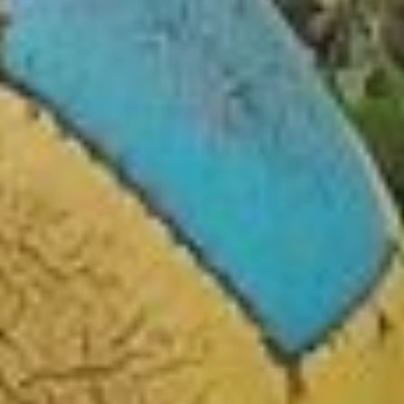
инструмент защиты
как самого животного, так
и общества.
Что будет, если
не регистрировать
собаку
Игнорирование новых
требований повлечёт
за собой административную
ответственность. За
первичное нарушение
предусмотрено
предупреждение или штраф
до 3 000 рублей. А
за повторное штраф может
достигать 5 000 рублей.
«Конечно, никто не будет
ходить по домам
и проверять ваших
питомцев, — поясняют
в управлении ветеринарии.
— Но рано или поздно вы