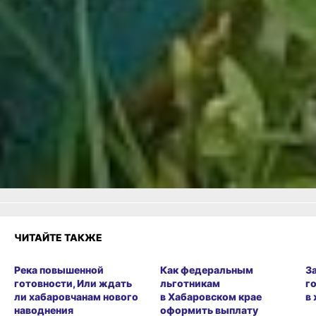
городского пса: советы
для хабаровчан
Читайте нас в соцсетях:
ВКонтакте
,
Одноклассники,
Телеграм
или
Яндекс.Дзен
и
МАКС
Как вам материал?
Огонь!
Супер
4
Удивило
Грустно
Злость
Разочарование
ЧИТАЙТЕ ТАКЖЕ
Река повышенной
Как федеральным
З
готовности, Или ждать
льготникам
г
ли хабаровчанам нового
в Хабаровском крае
в
наводнения
оформить выплату