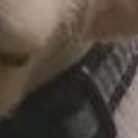
владельца не составит
труда. А в случае если пёс
успел натворить дел —
упростит привлечение
к ответственности его
хозяев. Это в свою очередь
дисциплинирует
недобросовестных
владельцев и повысит
общую безопасность
на улицах.
Теперь, если питомец
потеряется, его легко
опознают в любой клинике
или приюте, просто
просканировав чип.
Владельца найдут
и свяжутся с ним,
что значительно повышает
шансы на благополучное
возвращение.
Система также позволяет
отследить, был ли
найденный на улице пёс