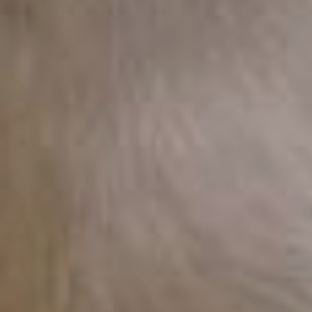
зарегистрировать
до сентября 2026 года.
Таким образом,
у хабаровчан есть год,
чтобы без спешки оформить
документы на своего
питомца.
Прочих животных: кошек,
хорьков, кроликов
и остальных хвостатых
и усатых, можно
зарегистрировать
по желанию.
Добавим, что после смерти
животного нужно будет
в течение 30 дней сообщить
об этом в ветслужбу
и предоставить
соответствующие
документы, чтобы удалить
идентификационную запись
из реестра
Как проходит