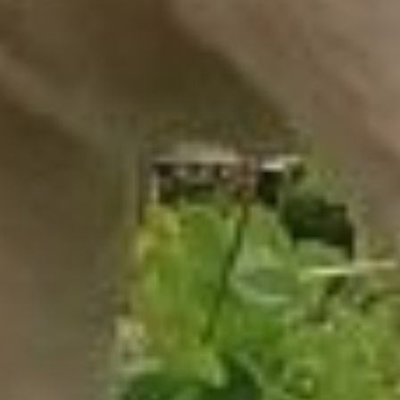
предусмотрена скидка 50%.
Кстати, пока есть
альтернатива чипу. До 1
января 2026 года
зарегистрировать питомца
можно
по идентификационному
номеру клейма, если оно
уже есть. Но со следующего
года потребуется
исключительно чип.
После чипирования в той же
клинике проводится
бесплатная регистрация. В
единый реестр вносятся
номер чипа, фото животного,
его основные приметы, пол,
возраст, окрас и полные
данные владельца.
С собой владельцу нужно
иметь личный паспорт
и документ на питомца, где
уже должна стоять отметка