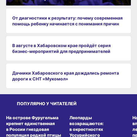
От диагностики к результату: почему современная
помощь ребенку начинается с понимания причин
В августе в Хабаровском крае пройдёт серия
бизнес‑мероприятий для предпринимателей
Дачники Хабаровского края дождались ремонта
дороги к СНТ «Мукомол»
ПОПУЛЯРНО У ЧИТАТЕЛЕЙ
СРЕДА ОБИТАНИЯ
СРЕДА ОБИТАНИЯ
СР
На острове Фуругельма
Леопарды
Н
крепнет единственная
возвращаются:
в
в России гнездовая
в окрестностях
л
популяция редкой птицы
Уссурийского
п