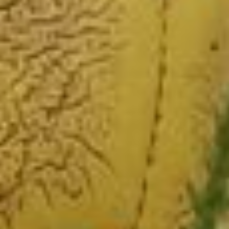
обратитесь в ветеринарную
клинику, где наличие
регистрации станет
обязательным для оказания
услуг. При её отсутствии
информация поступит
в управление».
Хабаровский край
не первопроходец в этом
вопросе. Аналогичные
системы успешно работают
в Забайкальском
и Приморском краях,
Амурской области
и Бурятии. Их опыт был
проанализирован и учтён.
Что касается жителей
отдалённых районов края,
то в управлении
ветеринарии обещают
доставить чипы во все
муниципальные
образования.
Куда обращаться