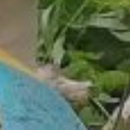
о вакцинации против
бешенства
. После
регистрации вам
на электронную почту
направят электронную
выписку. Если почта
отсутствует, документ
отправят бумажным
письмом по почтовому
адресу.
Данные
о зарегистрированных
хвостатых будут храниться
в федеральной госсистеме
«Хориот». Сейчас туда
вносят информацию
о сельскохозяйственных
животных, а также тех, чьи
хозяева регистрируют их в
добровольном порядке.
Многие воспринимают
чипирование
как формальность, но на
деле это мощный