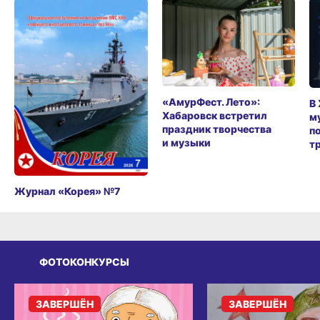
«АмурФест. Лето»:
В
Хабаровск встретил
м
праздник творчества
п
и музыки
т
Журнал «Корея» №7
ФОТОКОНКУРСЫ
ЗАВЕРШЁН
ЗАВЕРШЁН