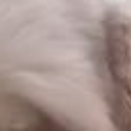
проходить официальную
регистрацию своих
питомцев, краевые
депутаты приняли в июне
этого года. Поводом
для ужесточения правил
послужили участившиеся
инциденты нападения собак
на людей, в том числе и тех,
которые имеют хозяев.
К сожалению, подобные
конфликты иногда
заканчиваются тяжёлыми
травмами, а в ряде случаев
и летальным исходом. Для
снижения количества таких
случаев власти и ввели
обязательный учёт
животных.
Новый регламент позволит
упростить идентификацию
и контроль над домашними
питомцами, находящимися
на улице