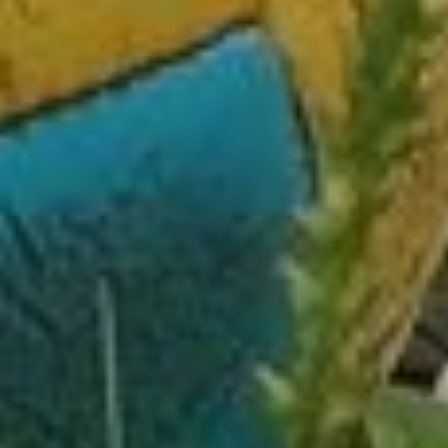
с вопросами
Узнать все подробности
о порядке регистрации
можно у специалистов
краевого управления
ветеринарии по телефонам:
8 (4212) 31-59-78 и 31-19-
63.
Адреса государственных
ветклиник в Хабаровске:
станция по борьбе
с болезнями животных —
переулок Степной, 6 Б;
филиал Хабаровской
городской станции
по борьбе с болезнями
животных
по Индустриальному району
Краснореченская, 20.
Процедуру также можно
пройти в частных клиниках.
В ТЕМУ:
Как воспитать идеального