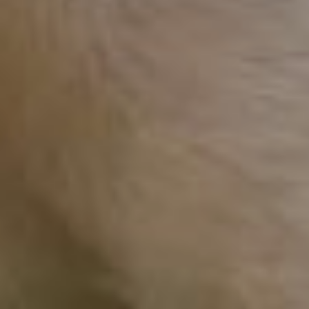
процедура
Ключевым условием
для бесплатной регистрации
станет микрочип. Это
крошечное устройство
размером с рисовое зерно,
которое вживляется
под кожу в области холки
животного. По словам
ветеринаров, процедура
малоинвазивная, сравнима
с обычным уколом и не
причиняет животным
значительного дискомфорта.
Как сообщают в краевом
управлении ветеринарии,
в государственных
клиниках чипирование
обойдётся примерно в 550
рублей. Для льготных
категорий, к ним относятся
инвалиды, многодетные
семьи, пенсионеры
и участники СВО,