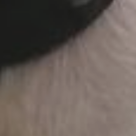
выброшен своим хозяином.
В таком случае прежнего
владельца привлекут
к административной
ответственности
за самовыгул, а в худшем
и за жестокое обращение.
Кого и когда
нужно
регистрировать
Главное изменение
касается всех владельцев
собак. Регистрация стала
их прямой обязанностью.
Новых питомцев, щенков
старше 3 месяцев
или взрослых собак, взятых
в семью, необходимо
поставить на учёт в течение
30 дней.
А собак, которые уже живут
в доме, владельцы должны