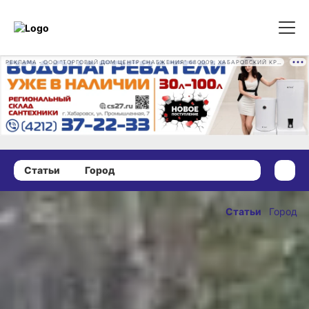
РЕКЛАМА • ООО "ТОРГОВЫЙ ДОМ ЦЕНТР СНАБЖЕНИЯ" 680009, ХАБАРОВСКИЙ КРАЙ, ГОРОД ХАБАРОВСК, ПРОМЫШЛЕННАЯ УЛ., Д. 7 ОГРН 1162724073930
Статьи
Город
04 октября 2025 г., 09:00
Зачем
Статьи
Город
хабаровчанам
ОПУБЛИКОВАНО
чипировать
04 октября 2025 г., 09
своих собак?
Разбираем новый порядок