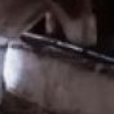
— Оптимальная
температура в коровнике
10-15 градусов тепла, —
говорит Александра
Федотова, главный
зоотехник. — Коровники
не отапливаются - здесь
тепло. Корова сама себя
обогревает. Они заходят с
улицы зимой - от них
здесь пар, аж не видно
ничего. Здесь у нас + 10
температура. Скоту не
надо, чтобы было сильно
жарко, это, наоборот,
распространение всякой
инфекции, болезней,
всего остального.
крестьянское