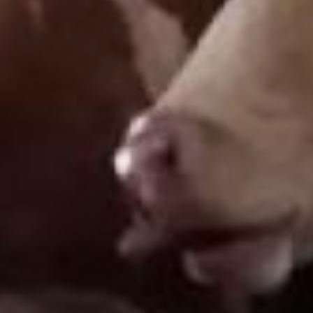
наверное, не поверила.
Ну серьёзно, кажется, да,
страшно к корове
подойти. А сейчас почти
всё время тут провожу.
Швицы – они очень
красивые, языки синие,
как у чау-чау, а сами
очень спокойные,
ласковые животные.
Сегодня в стаде уже
больше сотни
швейцарских бурёнок –
большая часть коров
отелилась, некоторые
уже по второму разу.
Старый коровник
отремонтировали –
установили новые
стеклопакеты, чтобы
зимой здесь было тепло.