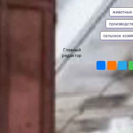
АВТОР
ТЕГИ
На западе принято
считать, что производства
животные
на Дальнем Востоке нет
как нет. Что предприятия
производст
развалили ещё в 90-е,
Хабаровский край живёт
сельское хозяй
только тем, что
Владимир
перепродаёт товары из
Мишин
Китая, а
сельское
Главный
хозяйство
вообще
редактор
ПОДЕЛИТЬ
приказало долго жить. И
молоко, которое
продаётся в магазинах,
всё сплошь
восстановлено из сухого
концентрата, который,
конечно, тоже везут из
КНР. Супруги Юлия
Лопатина и Николай
Скалюк решили
возродить под
Хабаровском
крестьянско-фермерское
хозяйство. Создали