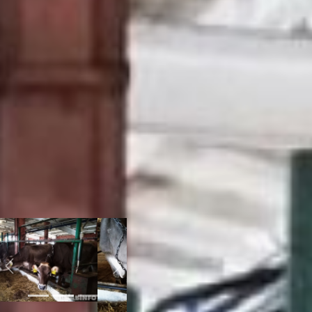
кооператив, в который
вошли несколько КФХ,
ЛПХ (личное подсобное
хозяйство) и ИП.
Закупили сначала
симменталов – мясо-
молочную породу коров,
а в прошлом году
приобрели больше 60
голов Бурой швицкой.
Коровы из Швейцарии
дают много жирного
молока, из которого
получается отличный
сыр.
крестьянское
фермерское хозяйство
Previous
Next