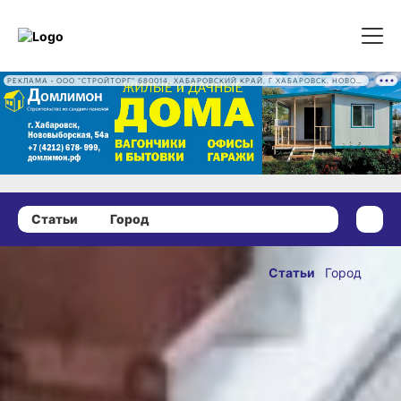
РЕКЛАМА • ООО "СТРОЙТОРГ" 680014, ХАБАРОВСКИЙ КРАЙ, Г ХАБАРОВСК, НОВОВЫБОРГСКАЯ УЛ, Д. 54А ОГРН 1222700016186
Статьи
Город
23 июля 2020 г., 09:00
Зачем в
Статьи
Город
Хабаровске
ОПУБЛИКОВАНО
выращивают
23 июля 2020 г., 09:00
швейцарских
коров