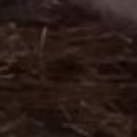
фермерское хозяйство
Говорят, что у коровы на
языке, то и в молоке.
Кормят бурых швицких и
симменталов дважды в
день. Кроме сухих
кормов дают сено и
зелень. В день одна
бурёнка даёт до 25
литров молока. Жирность
высокая – больше 4%. Из
него в собственном цеху
делают сметану и творог,
йогурт и ряженку,
пастеризуют и продают
населению. Производят
мягкий сыр – можно и
твёрдый варить, говорит
Юлия Лопатина, сырьё
позволяет, но швейцарцы
неохотно делятся
секретами производства.