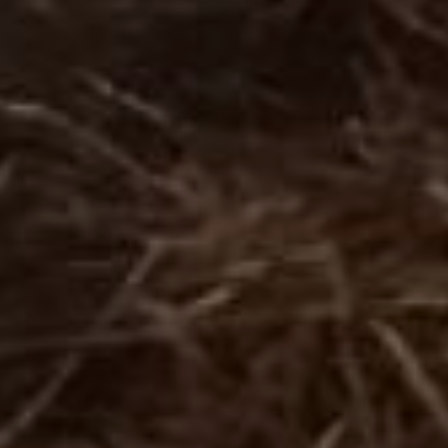
Новорожденные телята
после рождения
отправляются в «ясли».
Новорождённые
«досыхают» под красной
лампой. Здесь их держат
10 дней и кормят трижды
в день. После переводят
на двукратное
кормление, не забывая
давать вволю молока.
Выкармливают малышей
зоотехники сами. Дают
плющенное зерно – овёс и
кукурузу. Давленное, а
не дроблёное зерно
лучше переваривается
нежными желудками,