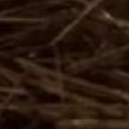
этого приходится
закупать материал у
производителей.
Семенной фонд от своих
бычков брать не
рекомендуется – может
произойти вырождение
породы. А одна доза
семени стоит больше
1000 рублей.
Сегодня молодых бычков
КФХ продаёт населению –
на откорм. Но в будущем
здесь планируют освоить
и развить также и мясное
производство.
Мария Полякова Фото
автора
Читайте нас в соцсетях:
ВКонтакте
,
Одноклассники,
Телеграм
или
Яндекс.Дзен
и
МАКС
Как вам материал?
Огонь!
Супер