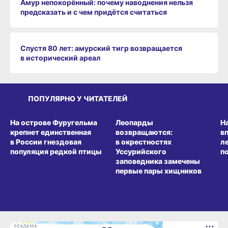
Амур непокорённый: почему наводнения нельзя
предсказать и с чем придётся считаться
Спустя 80 лет: амурский тигр возвращается
в исторический ареал
ПОПУЛЯРНО У ЧИТАТЕЛЕЙ
СРЕДА ОБИТАНИЯ
СРЕДА ОБИТАНИЯ
СР
На острове Фуругельма
Леопарды
Н
крепнет единственная
возвращаются:
в
в России гнездовая
в окрестностях
л
популяция редкой птицы
Уссурийского
п
заповедника замечены
первые пары хищников
РЕКЛАМА