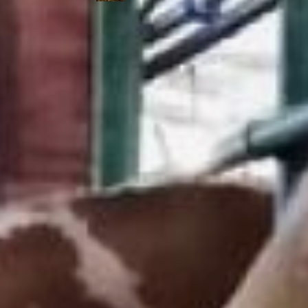
— Знаете, надоело, что о
нас, дальневосточниках,
говорят: – вы там за
Уралом вообще ничего не
производите, только
купи-продай, — говорит
Юлия Лопатина, глава
хозяйства — Было
обидно. Мы всерьёз
взялись за дело. Я шесть
раз летала в Калужскую
область – сначала мы
отбирали коров, потом
они проходили карантин,
прививки всякие,
ветеринарные
свидетельства
оформляли… Если бы мне
кто-то сказал еще
несколько лет назад:
«Юля, ты будешь ночей
не спать, переживать, как
отелилась корова», я бы,