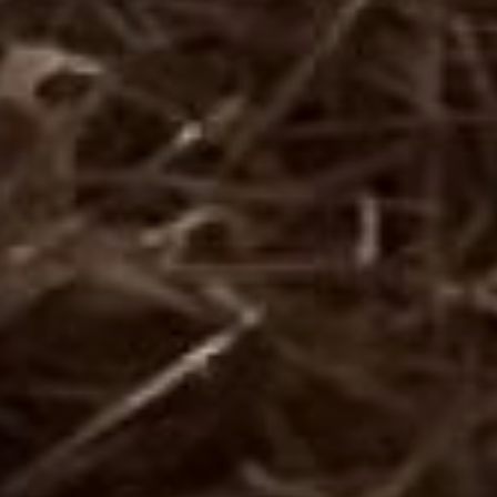
лучше развивается
пищеварительная
система. До пяти
месяцев и бычков и тёлок
держат всех вместе в
небольших загончиках.
После – уже разделяют.
Разведение швицких
бурёнок – дело
дорогостоящее. Одна
кареглазая стоит порядка
двухсот тысяч рублей.
Плюс доставка из
Калужской области до
Хабаровска. Отдельная
статья расходов –
осеменение коров. Для