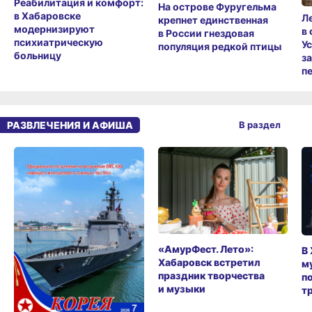
Реабилитация и комфорт:
На острове Фуругельма
в Хабаровске
Л
крепнет единственная
модернизируют
в
в России гнездовая
психиатрическую
У
популяция редкой птицы
больницу
з
п
РАЗВЛЕЧЕНИЯ И АФИША
В раздел
«АмурФест. Лето»:
В
Хабаровск встретил
м
праздник творчества
п
и музыки
т