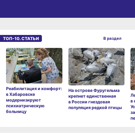
ТОП-10. СТАТЬИ
В раздел
Реабилитация и комфорт:
На острове Фуругельма
в Хабаровске
Л
крепнет единственная
модернизируют
в
в России гнездовая
психиатрическую
У
популяция редкой птицы
больницу
з
п