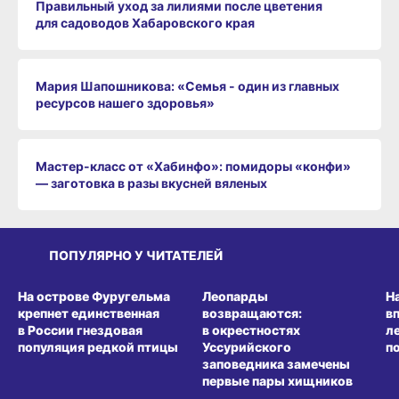
Правильный уход за лилиями после цветения
для садоводов Хабаровского края
Мария Шапошникова: «Семья - один из главных
ресурсов нашего здоровья»
Мастер-класс от «Хабинфо»: помидоры «конфи»
— заготовка в разы вкусней вяленых
ПОПУЛЯРНО У ЧИТАТЕЛЕЙ
СРЕДА ОБИТАНИЯ
СРЕДА ОБИТАНИЯ
СР
На острове Фуругельма
Леопарды
Н
крепнет единственная
возвращаются:
в
в России гнездовая
в окрестностях
л
популяция редкой птицы
Уссурийского
п
заповедника замечены
первые пары хищников