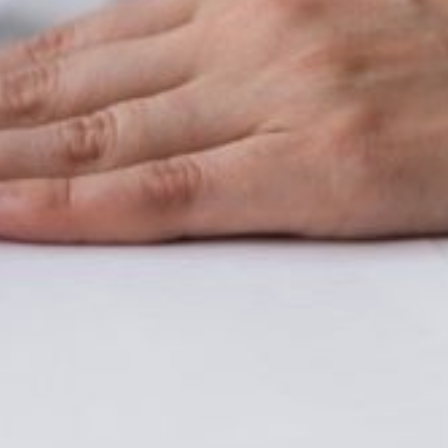
сменила …система
регистрации населения
России. Предварительной
прописки закон не требовал,
но все 90-е годы
действовала норма, когда
гражданин страны не мог
пребывать в ином месте,
кроме места жительства,
без регистрации более пяти
дней. В нулевые годы срок
обязательной регистрации
был увеличен с до 90 дней.
Правозащитники
неоднократно указывали:
этот закон устарел, его
нормы носят репрессивный
характер и чаще всего
работают выборочно —
мобильность граждан ныне
такова, что наказывать
придется очень и очень
многих.
К примеру, всероссийский