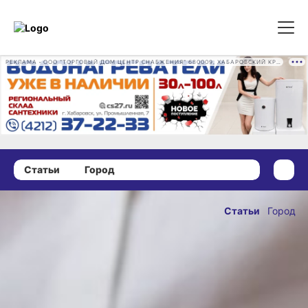
РЕКЛАМА • ООО "ТОРГОВЫЙ ДОМ ЦЕНТР СНАБЖЕНИЯ" 680009, ХАБАРОВСКИЙ КРАЙ, ГОРОД ХАБАРОВСК, ПРОМЫШЛЕННАЯ УЛ., Д. 7 ОГРН 1162724073930
Статьи
Город
22 апреля 2025 г., 12:30
«Прописка»,
Статьи
Город
«регистрация»:
ОПУБЛИКОВАНО
когда
22 апреля 2025 г., 12:
в Хабаровске
отменят