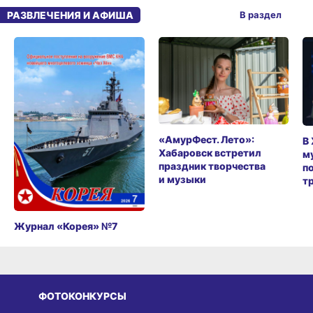
РАЗВЛЕЧЕНИЯ И АФИША
В раздел
«АмурФест. Лето»:
В
Хабаровск встретил
м
праздник творчества
п
и музыки
т
Журнал «Корея» №7
ФОТОКОНКУРСЫ