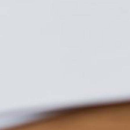
опрос 2017 года,
проведенный Центром
стратегических разработок,
показал, что не по месту
регистрации (постоянной
или временной) живет
четверть людей в возрасте
до 30 лет. И, как отмечали
эксперты газеты
«Ведомости» по этому
поводу, «важно понимать,
что оценка живущих не по
прописке на основании
опроса будет сильно
заниженной, так
как проживание не по
прописке —
административное
правонарушение». К
сожалению, к мнению
экспертов у нас власти
прислушиваются далеко
не всегда. С 2013-го