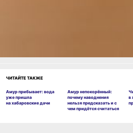
Одноклассники,
Телеграм
или
Яндекс.Дзен
и
МАКС
Как вам материал?
Огонь!
Супер
Удивило
Грустно
3
Злость
Разочарование
ЧИТАЙТЕ ТАКЖЕ
Амур прибывает: вода
Амур непокорённый:
Ч
уже пришла
почему наводнения
в
на хабаровские дачи
нельзя предсказать и с
п
чем придётся считаться