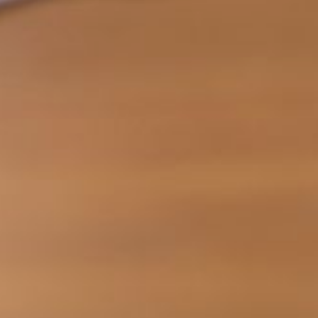
законодательство в этой
сфере только ужесточалось.
А ведь отмена
«прописки»/«регистрации»
по мнению экспертов, дало
бы снижение уровня
регулирования, улучшение
правовой среды за счет
формальной отмены
мертвого института,
высвобождение нескольких
тысяч человек по стране,
которые заняты
администрированием этого
института, а главное —
перенаправлением этих
ресурсов на что-то гораздо
более полезное, чем
очередной запрет…
В ТЕМУ:
Теперь хабаровчане платят
за коммуналку по-новому
Читайте нас в соцсетях:
ВКонтакте
,