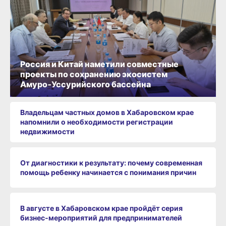
Россия и Китай наметили совместные
проекты по сохранению экосистем
Амуро‑Уссурийского бассейна
Владельцам частных домов в Хабаровском крае
напомнили о необходимости регистрации
недвижимости
От диагностики к результату: почему современная
помощь ребенку начинается с понимания причин
В августе в Хабаровском крае пройдёт серия
бизнес‑мероприятий для предпринимателей