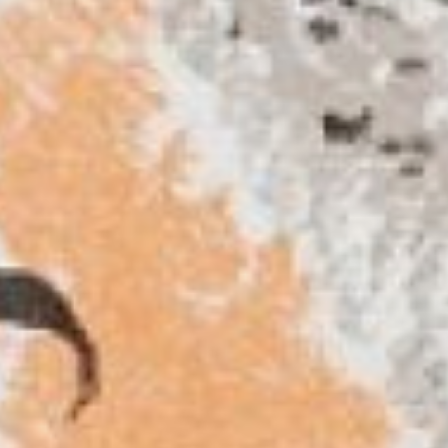
Чарушин Н.Е. Совята
Рассуждая о традициях
анималистики, автор говорит
о сочетании в них требований жанра