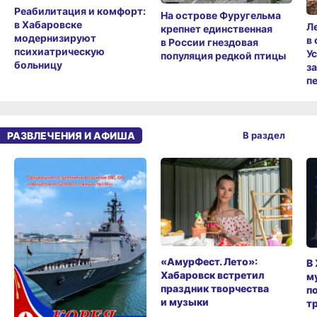
Реабилитация и комфорт:
На острове Фуругельма
в Хабаровске
Л
крепнет единственная
модернизируют
в
в России гнездовая
психиатрическую
У
популяция редкой птицы
больницу
з
п
РАЗВЛЕЧЕНИЯ И АФИША
В раздел
«АмурФест. Лето»:
В
Хабаровск встретил
м
праздник творчества
п
и музыки
т