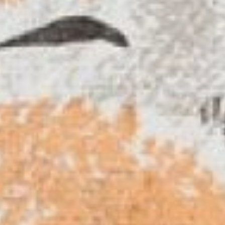
тонкую цветовую гармонию.
Изысканность цвета и формы
подсказывает сама природа.
Художник подмечает, что у каждого
зверя есть свое эстетическое
содержание и стремится отразить
его в анималистических
произведениях, которые признаны
эталоном книжной иллюстрации.
Марина Константинова, завсектором
современного искусства
В ТЕМУ:
Анималистическая графика Василия
Ватагина в коллекции
Дальневосточного художественного
музея
Читайте нас в соцсетях:
ВКонтакте
,
Одноклассники,
Телеграм
или
Яндекс.Дзен
и
МАКС
Как вам материал?
Огонь!
Супер
Удивило
1
Грустно
Злость