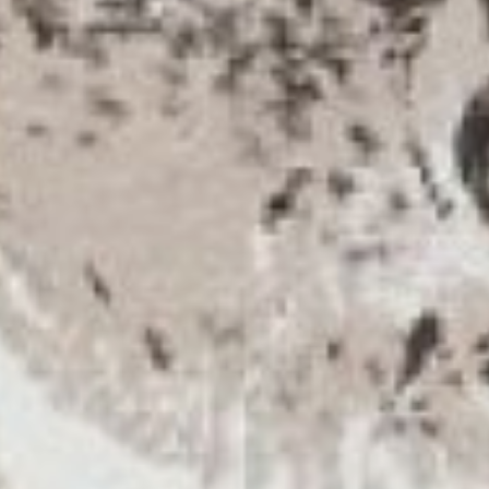
Чарушин Н.Е. Сидящий бабуин
Работая в данной области, он всегда
остается преданным традициям
Ленинградской школы книжной
графики для детей. И это
не случайно. Чарушин рос
и формировался в среде
ее основателей. Первым его
учителем был отец — Евгений
Чарушин. Никита Евгеньевич
вспоминал: «Отец никогда не был
педагогом, но он удивительно умел
владеть контактом с детьми».
Творческая атмосфера семьи
сформировала у юного художника
потребность в ежедневных занятиях
рисованием, он с четырех лет
принимал участие в детских
выставках.
Учился Никита Чарушин в средней
художественной школе, а затем
в Академии художеств
на живописном отделении. После