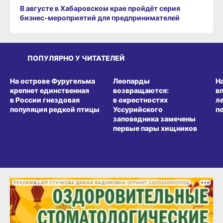
В августе в Хабаровском крае пройдёт серия
бизнес‑мероприятий для предпринимателей
ПОПУЛЯРНО У ЧИТАТЕЛЕЙ
СРЕДА ОБИТАНИЯ
СРЕДА ОБИТАНИЯ
СР
На острове Фуругельма
Леопарды
Н
крепнет единственная
возвращаются:
в
в России гнездовая
в окрестностях
л
популяция редкой птицы
Уссурийского
п
заповедника замечены
первые пары хищников
РЕКЛАМА • ИП СТУЧКОВА ДИАНА ВАДИМОВНА ОГРНИП 325253600107053