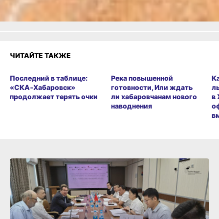
Разочарование
ЧИТАЙТЕ ТАКЖЕ
Последний в таблице:
Река повышенной
К
«СКА‑Хабаровск»
готовности, Или ждать
л
продолжает терять очки
ли хабаровчанам нового
в
наводнения
о
в