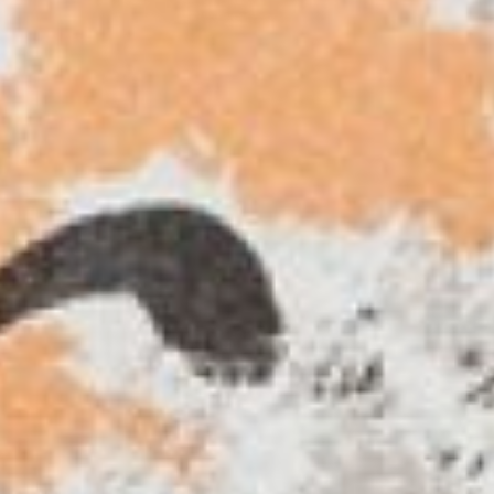
и общехудожественных
пластических и образных задач.
«Можно рисовать натурально, —
отмечает Чарушин, — это не так
трудно. А чтобы добавить в рисунок
свое, для себя необходимое, нужно
иметь особое видение мира. Так,
растения растут из одного корня,
а стебли разные. К этому
стремлюсь». Он постоянно
стремится к познанию мира.
Поэтому не случайно его обращение
к станковой графике. Художник
выполняет отдельные литографские
цветные листы, работает также
акварелью и гуашью, темперой
и тушью.
Музейные литографии «Совята»
(1977) и «Сидящий бабуин» (1980),
выполненные в приглушенной
цветовой гамме, тем не менее
создают яркие, запоминающиеся
образы. Краски перетекают одна
в другую, создавая удивительно