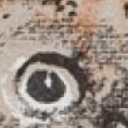
музея есть две литографии,
выполненные Никитой Евгеньевичем
Чарушиным (1934—2000),
художником, посвятившим свое
творчество анималистической
детской книге.