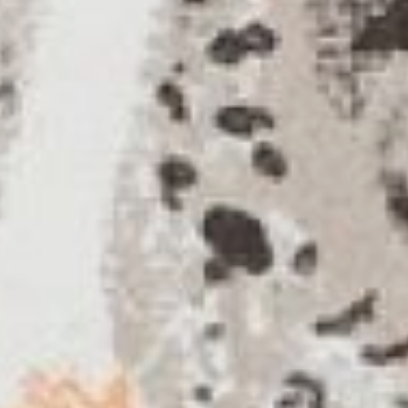
усвоил это. Рисунок стал для него
одним из путей овладения знаниями
о природе. Художник был убежден,
что рисование с натуры должно
быть творческим осмыслением
пластических уроков природы.
Походы с отцом в лес значительно
обострили внимание
и наблюдательность художника.
«Когда я вижу ветку или комочек
птицы на ветке, — рассказывал он,
— я хочу знать, что это за птица —
зяблик, дикий голубь или дрозд. Это
идет уже пластическое
наблюдение». Книжные образы
животных в работах Н. Е.Чарушина—
результат такого пристального
наблюдения за ними в природе.
Изображая зверей и птиц в рассказе
или сказке, он никогда их не
очеловечивает. Художник стремился
донести до читателя, что звери
живут в реальной природе по своим
законам.