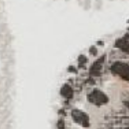
окончания Академии для молодого
художника наступил сложный
период поисков своего пути
в искусстве. Он вспоминает: «Я
обернулся к прошлому после смерти
отца, но не вдруг... Я разбирал свои
детские работы и понял, что могу
двигаться своим путем. Сильной
встряской для меня была встреча
заново с работами Курдова,
Лебедева, Конашевича, Тырсы,
Лапшина, с работами отца
и Васнецова, с художниками той
среды, где я жил и существовал».
Важными для Чарушина были
встречи с художником-
иллюстратором Владимиром
Лебедевым, который часто говорил:
«Рисовать просто так нельзя — это
нелепость. Нужно ставить
определенную задачу, чтобы
рисование переходило в разряд
искусства...» Чарушин хорошо