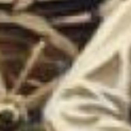
Дитерихс
В. Павчинский - автор около
двух тысяч рисунков,
карикатур, плакатов,
гравюр, показанных
в разные годы
на выставках в Хабаровске
и Москве. Об одной из таких
выставок в 1946 году
писала газета ТОЗ: «На
выставке – более сотни
карикатур. Собранные
вместе, они звучат как залп
по врагу. Лаконичность,
острота мысли, ясность
композиции, многообразие
сюжетов – все это есть
в работах художника В.
Павчинского. Гневные,
обличающие, бичующие
карикатуры в большинстве
случаев понятны
без подписей» (Николаев