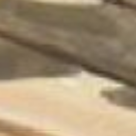
принципов советской
реалистической школы,
кто-то находит себя
в других стилях
и направлениях. На
выставке представлены
произведения живописи,
графики скульптуры
достаточно большого
временного интервала.
Широта художественно-
выразительных средств
и идеалов, которые
предоставило нам прошлое,
должна быть
переосмыслена
и послужить основой
для новых творческих
путей и создания нового
образа.
Ольга Коновалова,
завотделом ДВХМ