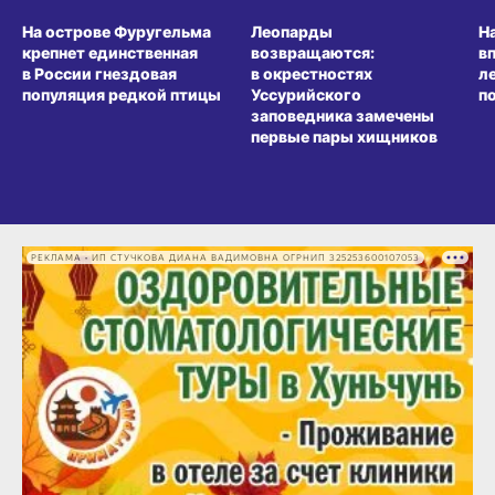
СРЕДА ОБИТАНИЯ
СРЕДА ОБИТАНИЯ
СР
На острове Фуругельма
Леопарды
Н
крепнет единственная
возвращаются:
в
в России гнездовая
в окрестностях
л
популяция редкой птицы
Уссурийского
п
заповедника замечены
первые пары хищников
РЕКЛАМА • ИП СТУЧКОВА ДИАНА ВАДИМОВНА ОГРНИП 325253600107053