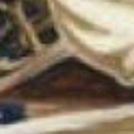
П.).
В произведениях
последующих лет историко-
революционная тема
решается многопланово.
Принимая эстафету
от старших художников
и обращаясь к временам
своих отцов и дедов,
мастера 60– 80–х годов
сумели добавить много
волнующе интересного
к тому, что было сказано
нашим искусством о тех
временах.
Замечательный
хабаровский живописец
и график, заслуженный
художник Хабаровского
края Герман Алексеевич
Палкин известен широкому
зрителю прежде всего
своими акварельными
пейзажами. Служба