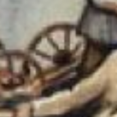
преступниками в 1949 году.
Серию «Кого мы били
на Дальнем Востоке»
создал в 1947 году. В эту
серию работ вошли
карикатурные портреты
видных деятелей Белого
движения на Дальнем
Востоке, представителей
Временного Приамурского
правительства
и военачальников времен
Гражданской войны.
В.В. Павчинский - Воевода