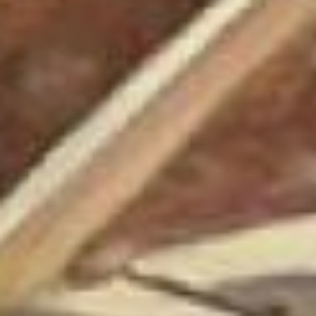
действительностью,
с самым передовым в ней.
И глубоко закономерно
появление на наших
выставках все новых
и новых историко-
революционных полотен,
скульптур, графических
циклов. Нашей эпохе
открыто огромное богатство
живописного наследия
предыдущих поколений.
Современного художника
не ограничивают
практически никакие
рамки, которые были
определяющими, а подчас
и враждебными
для развития
изобразительного
искусства. Некоторая часть
современных художников
старается придерживаться