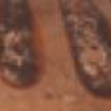
«Ковровый стиль»
отличает «боязнь
свободного
пространства»,
стремление заполнить
всю поверхность сосуда.
Формы таких ваз –
округлые, декор,
положенный красочным,
ярким пятном,
гармонично смотрится на
«пузатых» арибаллах и
арибаллических лекифах.
Арибалл (керамика,
роспись. 8,2х7,1. 1
половина VI века до н. э.)
обладает шарообразным
(арибаллическим)
туловом, покрытым
горизонтальными
полосами лака
коричневого цвета, на
плечах – палочный
(язычковый) орнамент.