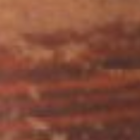
Форма тулова и роспись
позволили специалистам
датировать этот
этрусский сосуд с
точностью до полувека.
Арибалл, губка и стригиль
(скребок для очищения
кожи) составляли
комплект для чистки
кожи, используемый
атлетами: маслом борцы
покрывали кожу, чтоб в
прямом смысле
выскальзывать из охвата
противника; с помощью
масла, губки и стригиля
очищали кожу после
физических упражнений.
Более эффектен и по
форме, и по росписи
музейный алабастр
(керамика, роспись,
гравировка. 15х7,8.