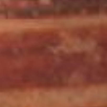
Этрурия. Вульчи (?).
Группа противостоящих
львов (?). 570–560 гг. до
н. э. (?)). На тулове его –
геральдическое
(противопоставительное)
изображение пантер с
двумя массивными
туловищами в профиль и
одной мордой в фас,
причем морда и
тщательно проработана
гравировкой (рис.2).
рис.2
Преувеличенно длинные
хвосты соединяются в
виде V-образного