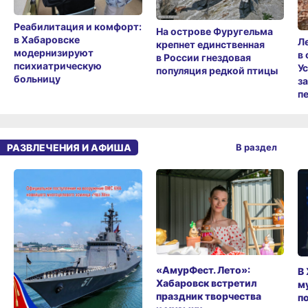
Реабилитация и комфорт:
На острове Фуругельма
в Хабаровске
Л
крепнет единственная
модернизируют
в
в России гнездовая
психиатрическую
У
популяция редкой птицы
больницу
з
п
РАЗВЛЕЧЕНИЯ И АФИША
В раздел
«АмурФест. Лето»:
В
Хабаровск встретил
м
праздник творчества
п