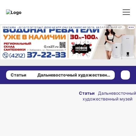
РЕКЛАМА • ООО "ТОРГОВЫЙ ДОМ ЦЕНТР СНАБЖЕНИЯ" 680009, ХАБАРОВСКИЙ КРАЙ, ГОРОД ХАБАРОВСК, ПРОМЫШЛЕННАЯ УЛ., Д. 7 ОГРН 1162724073930
Статьи
Дальневосточный художественный музей
19 января 2023 г., 09:54
Два
Статьи
Дальневосточный
художественный музей
миниатюрных
сосуда из
ОПУБЛИКОВАНО
Этрурии в
19 января 2023 г., 09:54
коллекции