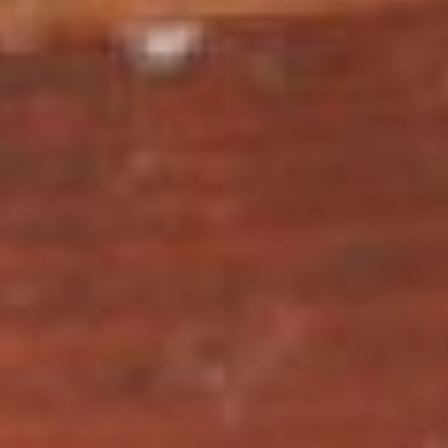
орнамента. Вероятно,
пантеры изображались на
сосудах для
косметических масел
неслучайно: греки верили,
что запах его может
ввести в гипнотическое
состояние. Пятна и
многолепестковые
розетты, характерный
заполнительный орнамент
подобных сосудов,
выполнены несколько
небрежно (рис.3),
гравировка, в отличие
коринфских ваз, тоже
дана упрощенно:
коринфские мастера
тщательно
процарапывали каждый
лепесток, музейный
алабастр демонстрирует
не розетты, а скорее
пятна, разделенные