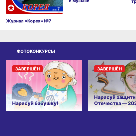
и музыки
т
Журнал «Корея» №7
ФОТОКОНКУРСЫ
ЗАВЕРШЁН
ЗАВЕРШЁН
Нарисуй защитн
Нарисуй бабушку!
Отечества — 20