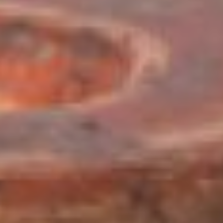
легенда,
рассказывающая о
появлении первого
произведения из глины.
Автором этого изделия
был именно коринфский
мастер Бутад. В
описываемый период
коринфская керамика
была самой популярной в
Средиземноморье и
самой копируемой.
На юге Италии, в городах-
колониях Коринфа,
приезжие мастера
повторяли в своих
изделиях формы, мотивы,
росписи глиняных
произведений,
создаваемых в Коринфе,
иногда использовали и
привозную коринфскую
глину. А вот в Этрурии