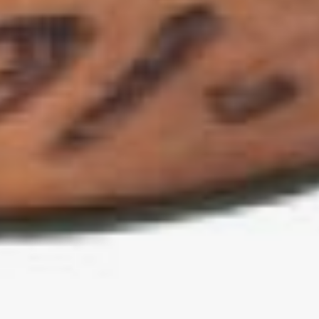
Оба музейных сосуда
происходят из находок в
городе Нола на юге
Италии. В конце 1820-х
там велись активные
археологические
раскопки этрусских
некрополей. Большую
коллекцию подобных
находок собрал кавалер
Джузеппе Антонио
Пиццати, знаток античного
искусства. В 1834 году
его коллекцию италийской
керамики приобрел
Николай Первый, в 1851
году она вошла в состав
Эрмитажа, откуда в 1931
году незначительная ее
часть в восемь
предметов поступила в
Дальневосточный
художественный музей.