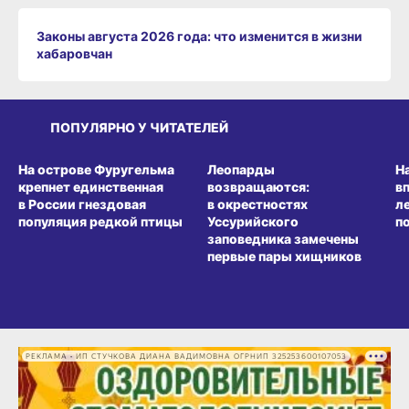
Законы августа 2026 года: что изменится в жизни
хабаровчан
ПОПУЛЯРНО У ЧИТАТЕЛЕЙ
СРЕДА ОБИТАНИЯ
СРЕДА ОБИТАНИЯ
СР
На острове Фуругельма
Леопарды
Н
крепнет единственная
возвращаются:
в
в России гнездовая
в окрестностях
л
популяция редкой птицы
Уссурийского
п
заповедника замечены
первые пары хищников
РЕКЛАМА • ИП СТУЧКОВА ДИАНА ВАДИМОВНА ОГРНИП 325253600107053