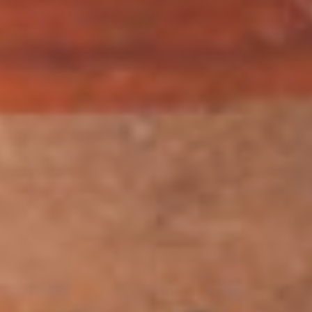
крестообразно на четыре
лепестка.
рис.3
Алабастры составляют
две трети изделий,
приписанных Группе
противостоящих львов,
работавшей в период
наибольшего размаха
производ­ства этрусско-
коринфских ваз в Вульчи.
Росписи очень похожи по
качеству, изображенным
персонажам и
расположению элементов
на поверхности сосуда.