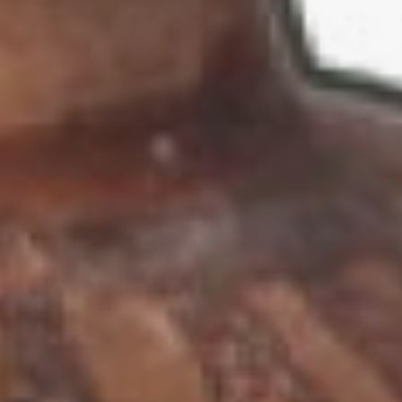
ручка арибалла
указывают, что вазы
подвешивались на
шнурке.
искусство
этрурии
рис.1
Они повторяют
коринфские вазы
ориентализирующего (т. е.
подражающего искусству
Востока), или
«коврового», стиля.