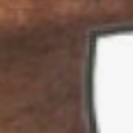
подобные сосуды
создавали местные
мастера Вульчи, Церы и
Тарквиний. Они делали
вазы более грубоватые,
использовали местную
коричневатую глину. За
этой группой ваз
закрепилось название
этрусско-коринфской, или
итало-коринфской
керамики.
В собрании
Дальневосточного
художественного музея
есть два миниатюрных
сосуда, созданных в
Этрурии в первой
половине VI века, –
арибалл (главное фото) и
алабастр (рис.1). Эти
изделия предназначались
для косметических
масел, ушко алабастра и