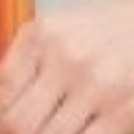
С детьми также работает
детский центр «Маленький
Оксфорд», который
открылся в Хабаровске по
франшизе в 2017 году. Его
руководитель Юлия
Сафенкова пришла на
акселератор, чтобы убрать
из бизнеса всё лишнее и
сфокусироваться на
качественных показателях
работы. Центр предлагает
услуги для детей от семи до
14 лет по направлениям:
скорочтение, ментальная
арифметика. После
акселератора центру
удалось начать продавать
абонементы и увеличить
выручку.
Последний пример работы
в акселераторе