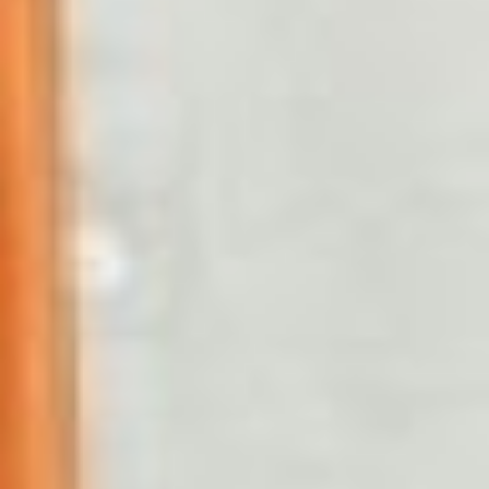
Это был единственный
проект в области
медицины.
А вот у Марины Зо была
ситуация посложнее, ей не
просто нужно было
упаковать продукт, но ещё
и создать его с нуля. На
акселератор она пришла с
идеей открыть школу
английского языка с
международным уровнем
образования для детей. До
этого она и её коллеги
опробовали программу на
своих детях в течение двух
лет.
Марина Саневна увидела
проблему, что в школах
недостаточно высокий
уровень преподавания
английского языка, который
не позволяет участвовать в
международных