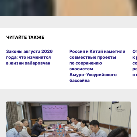
Разочарование
ЧИТАЙТЕ ТАКЖЕ
Законы августа 2026
Россия и Китай наметили
О
года: что изменится
совместные проекты
к
в жизни хабаровчан
по сохранению
с
экосистем
р
Амуро‑Уссурийского
с
бассейна