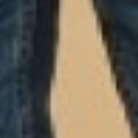
«Социальный бизнес –
бренд Хабаровского края»
второй год подряд. Она
представляет собой
интенсивную двухмесячную
программу, которая
направлена на ускоренное
развитие социального
бизнес-проекта в рамках
реализации нацпроекта
«Малое и среднее
предпринимательство и
поддержка индивидуальной
предпринимательской
инициативы».
Акселератор
Читайте нас в соцсетях:
ВКонтакте
,
Одноклассники,
Телеграм
или
Яндекс.Дзен
и
МАКС
Как вам материал?
Огонь!
Супер
Удивило
Грустно
Злость