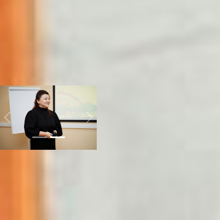
олимпиадах и поступать в
заграничные вузы. Поэтому
теперь дети от шести до 17
лет могут получить
международный диплом о
среднем полном
образовании на английском
и быть по знаниям наравне
с носителями языка.
Previous
Next
После акселератора школа
открылась, в ней обучаются
34 ребёнка, большинство из
них дошкольники. За время
этой практики Марину Зо
научили говорить с людьми,
потому что они могут стать
партнёрами, клиентами или