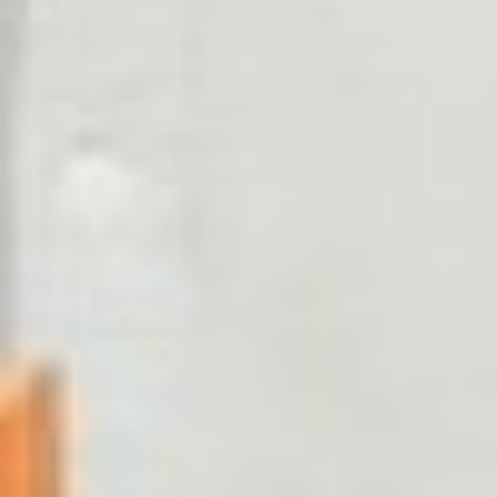
продажи курсов и
сформировать сообщество
детских массажистов и
реабилитологов. Последнее
достижение позволяет
учиться не только у
экспертов, но и друг у
друга.
По словам Василия, их
проект популяризирует и
повышает доступность
детской реабилитации. А
также облегчает главную
боль специалистов в этой
области – дорогое обучение
в медучреждениях. Если в
вузах придётся выложить
от 40 до 300 тысяч рублей,
чтобы получить диплом
высококвалифицированного
реабилитолога, то за эти
курсы нужно заплатить от
пяти до 40 тысяч рублей.