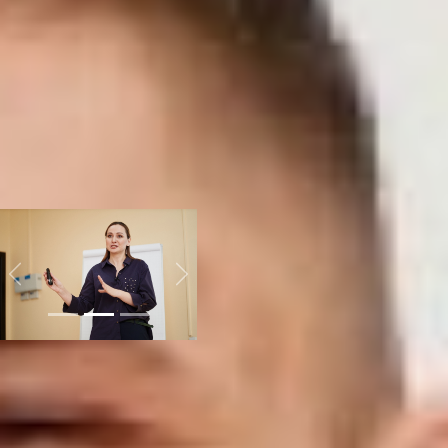
заявки подали 40
предпринимателей
Хабаровского края, 20 из
них получили шанс
прокачать свои идеи или
дело. Но только пять
руководителей проектов
представили свои
успешные практики
экспертному сообществу и
коллегам.
Previous
Next
Дмитрий Богданов
объясняет, что акселератор
представляет собой
ускоренный курс по
осознанному
предпринимательству.