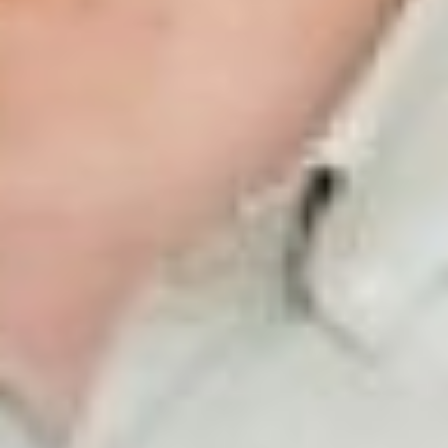
акселератора. В итоге она
доверилась, включилась в
процесс, и это позволило ей
вывести компанию в плюс.
О реабилитации и
английском языке
Другой участник
программы Василий
Скоробогатов представил
проект «Школа детской
реабилитации» Центра
детского массажа и
реабилитации. Продукт –
это платные онлайн-курсы
для массажистов, врачей,
родителей и выпускников
медицинских вузов и
колледжей. Те, у кого есть
базовое медобразование,
смогут оказывать новый
спектр услуг после
обучения. А для родителей
данные курсы являются
ознакомительными, после