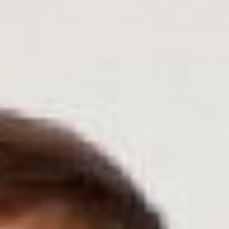
для развития стартапов и
действующих бизнес-
проектов. В Хабаровске
акселерационная
программа проходит во
второй раз в центре
оказания услуг «
Мой
бизнес
» при поддержке
приглашённого эксперта
Дмитрия Богданова
,
директора центра
регионального развития и
бизнес технологий
Российского союза
промышленников и
предпринимателей.
В этом году мероприятие
назвали «Социальный
бизнес – бренд
Хабаровского края».
Пожалуй, чересчур
амбициозно, но эти слова
подкреплены реальными
фактами. Для участия