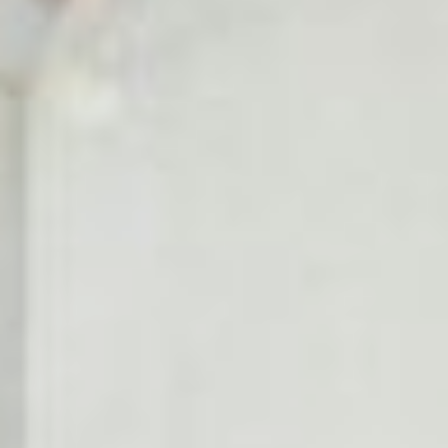
которых они смогут
применять знания только со
своими детьми.
Василий Скоробогатов
рассказал о своём втором
проекте после открытия
центра детского массажа и
реабилитации
После того, как проект
«прогнали» по
акселерационной
программе, удалось
сформировать УТП
(универсальное торговое
предложение – прим.авт.),
расширить географию