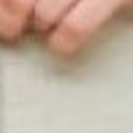
продемонстрировала сеть
прачечных Хабаровска.
Мария Маслова рассказала
о семейном бизнесе, о том,
что их сотрудники – люди от
52 лет и старше, и это
причисляет её к
сообществу
соцпредпринимателей. За
время учёбы в
акселераторе Марии
удалось увеличить средний
чек и их количество,
сохранить штат сотрудников
и открыть новую прачечную
в микрорайоне Южный.
Помимо этого, Мария
рассказала о социальном
направлении бизнеса.
Компания работает с
фондом «Чужих детей не
бывает» и помогает людям,
которые оказались в
тяжёлой жизненной