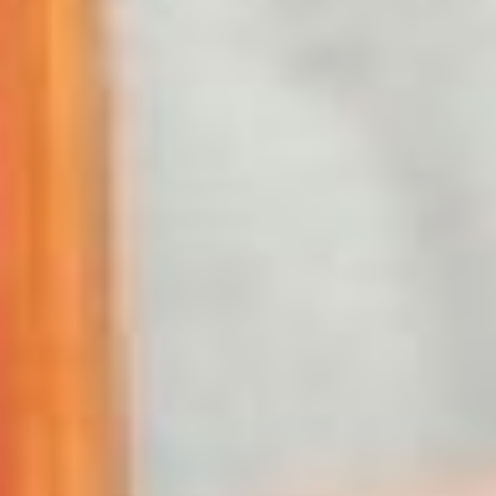
коллегами в её новом
бизнесе.
От арифметики до
прачечной
Юлия Сафенкова после
акселерационной
программы запустила
курсы по скорочтению