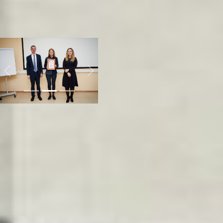
ситуации. А также
существуют постоянные
скидки для студентов и
пенсионеров.
Акселератор
Previous
Next
Пожалуй, все
вышеназванные
бизнесмены стремятся к
тому, чтобы называться
социальным
предпринимателем и войти
в реестр для оных. Каждый
из участников
акселератора назвал свои
проблемы, и они, на
удивление, оказались
одного характера –
нехватки помещений.