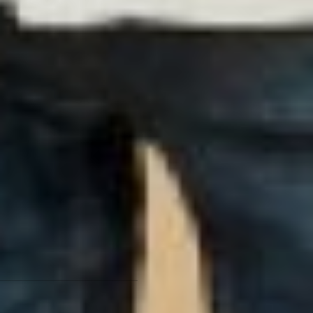
Предприниматели готовы
арендовать площади на
льготных условиях. В этом
обещало помочь
министерство
имущественных отношений
края.
Акселератор
В конце мероприятия
дипломами наградили тех,
кто ударно поработал по
акселерационной
программе. И пусть они не
все вошли в пятёрку
лучших, зато получили шанс
прокачать своё дело и
подготовить себя к
нужному темпу работы в
следующем году.
Акселератор
Фото ЦОУ «Мой бизнес»
ЦОУ «
Мой бизнес
»
реализует программу