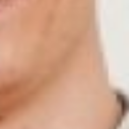
детей и взрослых, но это не
приносило дохода, а только
частично покрывало
ежемесячные затраты.
Виктория Абросимова и ее
центр решает участившиеся
социальные проблемы
людей во время пандемии
Вступив в акселерационную
программу, руководитель
бизнеса около месяца
находилась в стадии
сопротивления. Она не
могла принять изменения,
которые ей пытались
объяснить специалисты