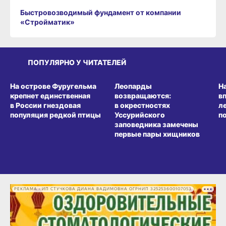
Быстровозводимый фундамент от компании
«Стройматик»
ПОПУЛЯРНО У ЧИТАТЕЛЕЙ
СРЕДА ОБИТАНИЯ
СРЕДА ОБИТАНИЯ
СР
На острове Фуругельма
Леопарды
Н
крепнет единственная
возвращаются:
в
в России гнездовая
в окрестностях
л
популяция редкой птицы
Уссурийского
п
заповедника замечены
первые пары хищников
РЕКЛАМА • ИП СТУЧКОВА ДИАНА ВАДИМОВНА ОГРНИП 325253600107053