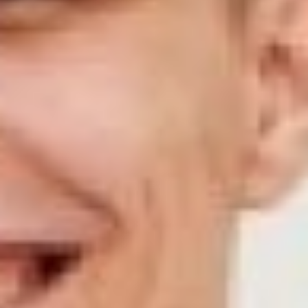
Нужно быть открытым
всему новому, довериться
опыту экспертов
программы и
поднапрячься, чтобы за
восемь недель добиться
реальных результатов.
Цель акселератора –
улучшить количественные и
качественные показатели
бизнеса, отладить
«западающие» моменты,
которые тормозят развитие.
И это было нелегко.
Через стадию отрицания
прошла Виктория
Абросимова из
Комсомольска-на-Амуре.
Она пришла в программу с
нерентабельным бизнесом
городской психологической
службы. Компания
Виктории консультировала