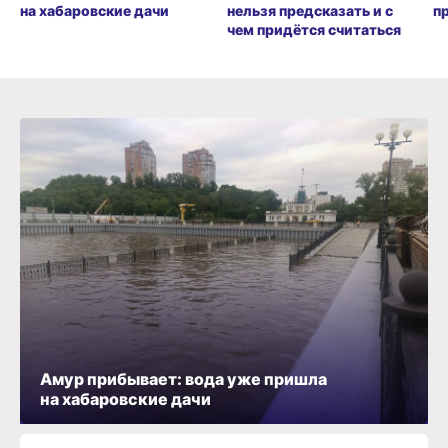
на хабаровские дачи
нельзя предсказать и с
п
чем придётся считаться
Амур прибывает: вода уже пришла
на хабаровские дачи