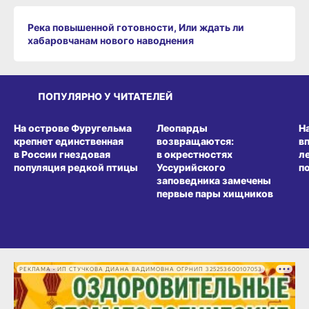
Река повышенной готовности, Или ждать ли
хабаровчанам нового наводнения
ПОПУЛЯРНО У ЧИТАТЕЛЕЙ
СРЕДА ОБИТАНИЯ
СРЕДА ОБИТАНИЯ
СР
На острове Фуругельма
Леопарды
Н
крепнет единственная
возвращаются:
в
в России гнездовая
в окрестностях
л
популяция редкой птицы
Уссурийского
п
заповедника замечены
первые пары хищников
РЕКЛАМА • ИП СТУЧКОВА ДИАНА ВАДИМОВНА ОГРНИП 325253600107053