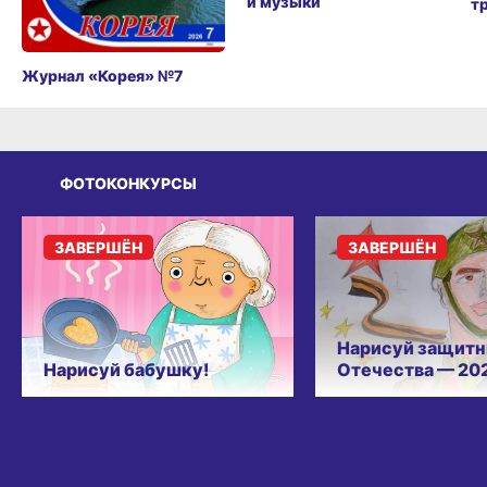
и музыки
т
Журнал «Корея» №7
ФОТОКОНКУРСЫ
ЗАВЕРШЁН
ЗАВЕРШЁН
Нарисуй защитн
Нарисуй бабушку!
Отечества — 20