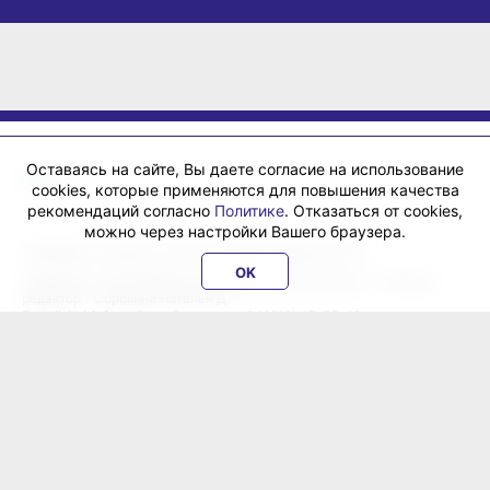
Оставаясь на сайте, Вы даете согласие на использование
cookies, которые применяются для повышения качества
рекомендаций согласно
Политике
. Отказаться от cookies,
можно через настройки Вашего браузера.
«ХабИнфо»: интернет-журнал города Хабаровска 16+
OK
Учредитель: ООО Издательский дом «Гранд Экспресс». Главный
редактор - Сорокина Наталья Д.
E-mail:
habinfo.ru@yandex.ru
; тел. 8 (4212) 47-55-48.
Рекламная служба:
reklama@habex.ru
. Телефоны: (4212) 30-99-80,
79-44-92
Любое использование либо копирование материалов, фотографий,
подборки материалов сайта, элементов дизайна и оформления
допускается с письменного согласования с администрацией сайта
и прямой индексируемой гиперссылкой на сайт Habinfo.ru.
Мнение авторов статей может не совпадать с позицией редакции.