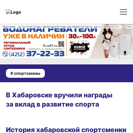
РЕКЛАМА • ООО "ТОРГОВЫЙ ДОМ ЦЕНТР СНАБЖЕНИЯ" 680009, ХАБАРОВСКИЙ КРАЙ, ГОРОД ХАБАРОВСК, ПРОМЫШЛЕННАЯ УЛ., Д. 7 ОГРН 1162724073930
# спортсмены
ВЧЕРА, 13:35
В Хабаровске вручили награды
за вклад в развитие спорта
ОБРАЗ ЖИЗНИ
История хабаровской спортсменки