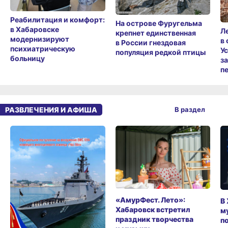
Реабилитация и комфорт:
На острове Фуругельма
в Хабаровске
Л
крепнет единственная
модернизируют
в
в России гнездовая
психиатрическую
У
популяция редкой птицы
больницу
з
п
РАЗВЛЕЧЕНИЯ И АФИША
В раздел
«АмурФест. Лето»:
В
Хабаровск встретил
м
праздник творчества
п