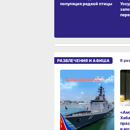
популяция редкой птицы
Уссу
запо
перв
РАЗВЛЕЧЕНИЯ И АФИША
В ра
«Аму
Хаба
праз
и му