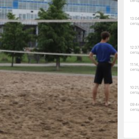
сего
13:04
сего
т
12:37
ского
сего
ов,
11:14,
сего
ом РФ
10:21,
сего
лям
09:4
сего
ель
оте
ович.
аются
09:28
сего