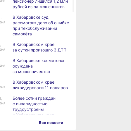
дня
пенсионер лишился 1,2 млн
рублей из‑за мошенников
В Хабаровске суд
,
дня
рассмотрит дело об ошибке
при техобслуживании
самолёта
В Хабаровском крае
,
дня
за сутки произошло 3 ДТП
В Хабаровске косметолог
дня
осуждена
за мошенничество
В Хабаровском крае
дня
ликвидировали 11 пожаров
Более сотни граждан
4,
дня
с инвалидностью
трудоустроены
в Хабаровском крае
Все новости
Магнитные бури,
,
дня
радиационный фон и пробки