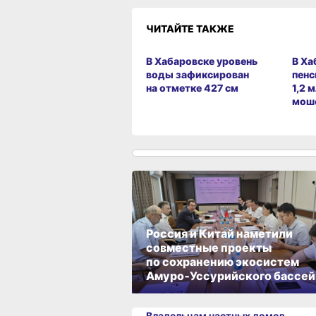
ЧИТАЙТЕ ТАКЖЕ
В Хабаровске уровень
В Ха
воды зафиксирован
пенс
на отметке 427 см
1,2 
мош
Россия и Китай наметили
совместные проекты
по сохранению экосистем
Амуро‑Уссурийского бассей
Владельцам частных домов