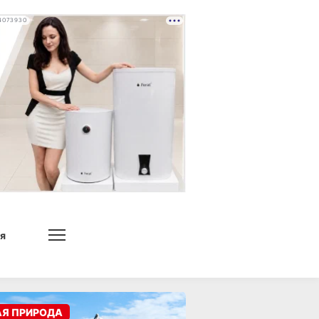
4073930
я
АЯ ПРИРОДА