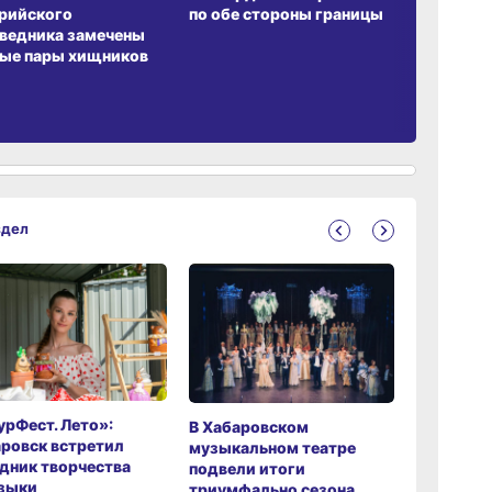
рийского
по обе стороны границы
ведника замечены
ые пары хищников
здел
рФест. Лето»:
Хабаров
В Хабаровском
ровск встретил
музыкаль
музыкальном театре
дник творчества
завершил
подвели итоги
зыки
мировой 
триумфально сезона