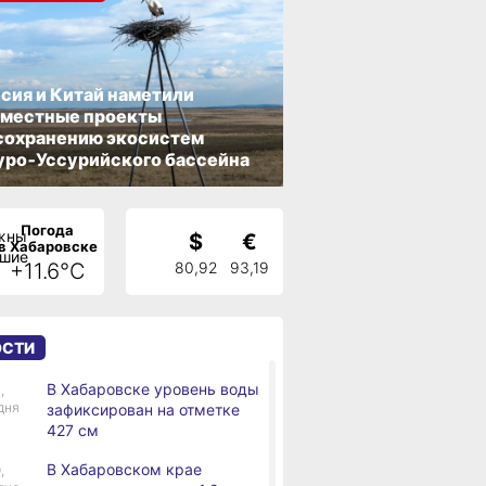
сия и Китай наметили
вместные проекты
сохранению экосистем
ро‑Уссурийского бассейна
Погода
$
€
в Хабаровске
+11.6°C
80,92
93,19
ОСТИ
В Хабаровске уровень воды
,
дня
зафиксирован на отметке
427 см
В Хабаровском крае
,