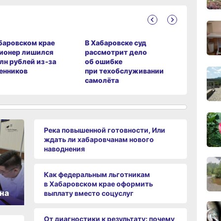
17:09
вчер
баровском крае
В Хабаровске суд
В Хабаро
16:17,
ионер лишился
рассмотрит дело
за сутки
вчер
млн рублей из‑за
об ошибке
ДТП
енников
при техобслуживании
самолёта
15:44
вчер
15:08
Река повышенной готовности, Или
вчер
ждать ли хабаровчанам нового
наводнения
14:22
вчер
Как федеральным льготникам
в Хабаровском крае оформить
на
выплату вместо соцуслуг
13:4
вчер
От диагностики к результату: почему