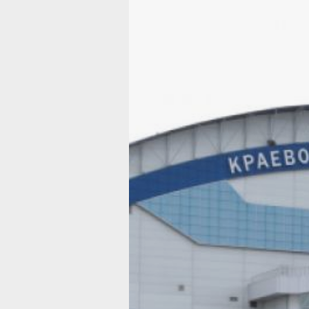
В Хабаровске
на площадке
у Арены
«Ерофей»
стартовали
бесплатные
тренировки
для детей
и взрослых
Занятия проходят в рамках госпрог
«Спорт России» по пятницам и суббо
Фото:
Пресс-служба министерства с
Хабаровского края