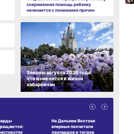
современная помощь ребенку
начинается с понимания причин
13:06
вчер
Законы августа 2026 года:
что изменится в жизни
хабаровчан
А ОБИТАНИЯ
СРЕДА ОБИТАНИЯ
ЗЕМЛЯКИ
парды
На Дальнем Востоке
Пионовый
вращаются:
впервые посчитали
хабаровч
рестностях
леопардов и тигров
Воронкев