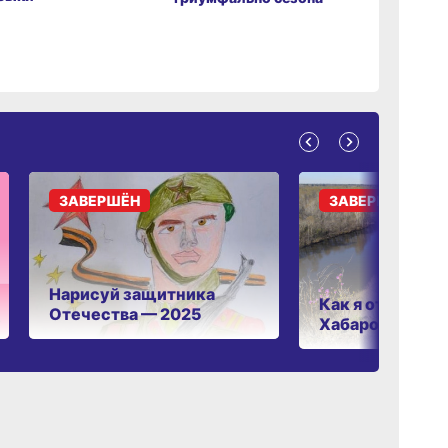
ЗАВЕРШЁН
ЗАВЕРШЁН
Нарисуй защитника
Как я отдыхаю 
Отечества — 2025
Хабаровском к