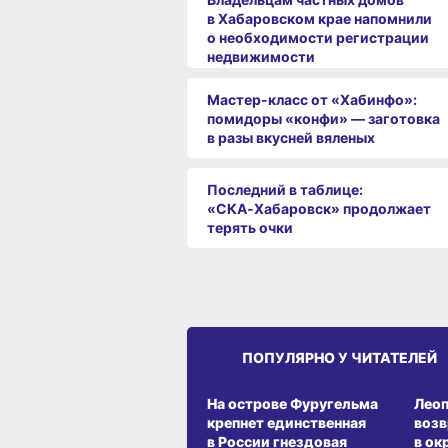
в Хабаровском крае напомнили
о необходимости регистрации
недвижимости
Мастер-класс от «Хабинфо»:
помидоры «конфи» — заготовка
в разы вкусней вяленых
Последний в таблице:
«СКА‑Хабаровск» продолжает
терять очки
ПОПУЛЯРНО У ЧИТАТЕЛЕЙ
СРЕДА ОБИТАНИЯ
СРЕД
На острове Фуругельма
Лео
крепнет единственная
воз
в России гнездовая
в ок