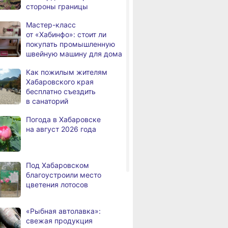
стороны границы
В Николаевске-на-Амуре
,
а
появится «умная»
Мастер-класс
спортивная площадка
от «Хабинфо»: стоит ли
покупать промышленную
вском крае
В Хабаровске косметолог
В Хабаровско
Федеральный эксперт
швейную машину для дома
 произошло 3
осуждена
ликвидирова
а
высоко оценил спортивную
за мошенничество
11 пожаров
инфраструктуру
Как пожилым жителям
Хабаровского края
Хабаровского края
бесплатно съездить
Дебаркадеры с памятными
,
в санаторий
а
именами начали строить
в Хабаровском крае
Погода в Хабаровске
на август 2026 года
Эпидобстановка
,
а
в Хабаровском крае
стабильная
Под Хабаровском
В Хабаровском крае
,
благоустроили место
а
высокотехнологичную
цветения лотосов
помощь получили более
12,5 тысячи человек
«Рыбная автолавка»:
Уровень Амура
3,
свежая продукция
а
у Хабаровска достиг 423