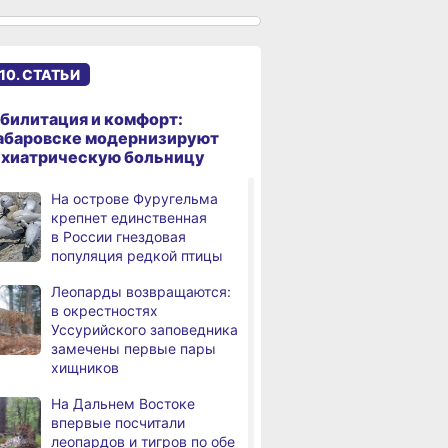
в Хабаровске 7 августа
Какой сегодня день: День
3,
дня
маяка
10. СТАТЬИ
В вузы Хабаровского края
,
билитация и комфорт:
а
в этом году подали свыше
абаровске модернизируют
100 тысяч заявлений
ихиатрическую больницу
Троих хабаровских
,
На острове Фуругельма
а
пожарных наградили
крепнет единственная
медалями «За спасение
в России гнездовая
на пожаре»
популяция редкой птицы
В Николаевске-на-Амуре
,
Леопарды возвращаются:
а
по нацпроекту капитально
в окрестностях
ремонтируют кровлю Дома
Уссурийского заповедника
культуры
замечены первые пары
хищников
В Хабаровске
,
а
на общественный транспорт
На Дальнем Востоке
наносят слоганы
впервые посчитали
для туристов и жителей
леопардов и тигров по обе