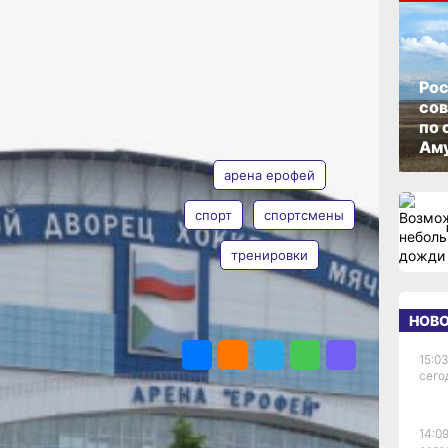
ОПУБЛИКОВАНО
22 июня 2026 г., 15:46
Рос
со
по 
АВТОР
ТЕГИ
Аму
арена ерофей
спорт
спортсмены
тренировки
Таисия
Субботина
НОВ
ПОДЕЛИТЬСЯ
15:03
сего
раммы
там
порта
14:09