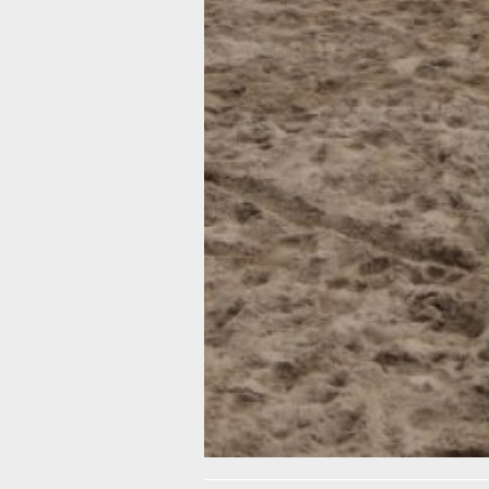
с элементами хоккея с мячом (6+). П
субботам с 10:00 до 11:00 — участни
старше 16 лет.
Площадка оснащена воркаут-зонами
прыжковой ямой, местом для пляжн
волейбола и легкоатлетическими
дорожками. Также в регионе проход
утренние зарядки (6+): по воскресе
— в Хабаровске на Ореховой сопке,
по субботам — в Комсомольске-на-
на «Дземги-Арене».
В ТЕМУ:
Хабаровчане больше других проявля
цифровую заботу о детях
Читайте нас в соцсетях:
ВКонтакте
,
Одноклассники,
Телеграм
или
Яндекс.Дзен
и
МАКС
Как вам материал?
Огонь!
Супер
Удивило
Грустно
Злость
Разочаров