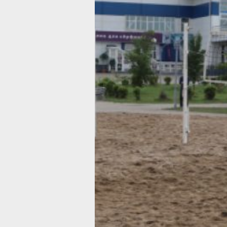
В Хабаровске на «умной» спортивной
площадке возле Арены «Ерофей»
стартовали открытые бесплатные
тренировки под руководством
профессиональных инструкторов.
Как сообщили в пресс-службе
губернатора и правительства
Хабаровского края, занятия проводя
тренеры спортивной школы олимпий
резерва «Ерофей» Демид Проскуряк
Максим Якушев и Ярослав Алленов.
Тренировки отвечают целям
государственной программы «Спорт
России», инициированной Президент
Владимиром Путиным.
«Сначала мы ввели штатные ставки
инструкторов, чтобы помогать жите
избегать травм. С этого лета ввели
организованные занятия для детей
и взрослых», — рассказала заместит
директора по учебно-спортивной раб
СШОР «Ерофей» Александра Трофим
По пятницам с 18:00 до 19:00 заним
дети от 6 до 16 лет — тренировки