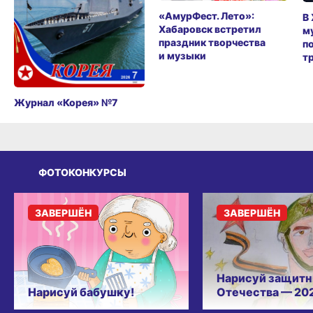
«АмурФест. Лето»:
В
Хабаровск встретил
м
праздник творчества
п
и музыки
т
Журнал «Корея» №7
ФОТОКОНКУРСЫ
ЗАВЕРШЁН
ЗАВЕРШЁН
Нарисуй защитн
Нарисуй бабушку!
Отечества — 20