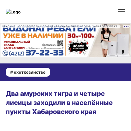
РЕКЛАМА • ООО "ТОРГОВЫЙ ДОМ ЦЕНТР СНАБЖЕНИЯ" 680009, ХАБАРОВСКИЙ КРАЙ, ГОРОД ХАБАРОВСК, ПРОМЫШЛЕННАЯ УЛ., Д. 7 ОГРН 1162724073930
# охотхозяйство
04.04.2025 15:52
Два амурских тигра и четыре
лисицы заходили в населённые
пункты Хабаровского края
28.03.2025 17:33