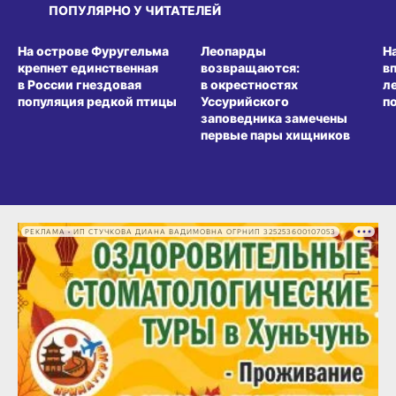
ПОПУЛЯРНО У ЧИТАТЕЛЕЙ
СРЕДА ОБИТАНИЯ
СРЕДА ОБИТАНИЯ
СР
На острове Фуругельма
Леопарды
Н
крепнет единственная
возвращаются:
в
в России гнездовая
в окрестностях
л
популяция редкой птицы
Уссурийского
п
заповедника замечены
первые пары хищников
РЕКЛАМА • ИП СТУЧКОВА ДИАНА ВАДИМОВНА ОГРНИП 325253600107053