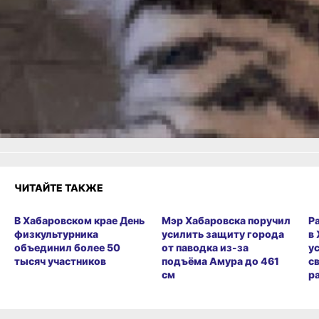
Одноклассники,
Телеграм
или
Яндекс.Дзен
и
МАКС
Как вам материал?
Огонь!
Супер
Удивило
Грустно
1
Злость
Разочарование
ЧИТАЙТЕ ТАКЖЕ
В Хабаровском крае День
Мэр Хабаровска поручил
Р
физкультурника
усилить защиту города
в
объединил более 50
от паводка из-за
у
тысяч участников
подъёма Амура до 461
с
см
р