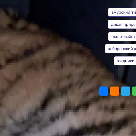
АВТОР
ТЕГИ
Хабаровского
края
амурский ти
Всего с начала года
дикая приро
в регионе отловлены 8
амурских тигров
охотхозяйст
Наталья
Фото:
КГБУ «Служба
Евона
по охране животного
хабаровский 
мира и особо охраняемых
природных территорий
хищники
Хабаровского края» /
ohota.khabkrai.ru
2 марта в окрестностях
села Некрасовка
ПОДЕЛИТЬ
Хабаровского района был
пойман тигрёнок. Об этом
сообщили в Управлении
охотничьего хозяйства
правительства
Хабаровского края.
Визуальный осмотр
показал, что у хищника
имеются признаки