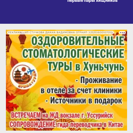
первые пары хищников
РЕКЛАМА • ИП СТУЧКОВА ДИАНА ВАДИМОВНА ОГРНИП 325253600107053