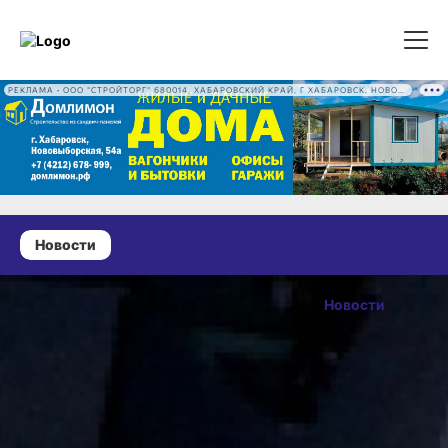
РЕКЛАМА • ООО "СТРОЙТОРГ" 680014, ХАБАРОВСКИЙ КРАЙ, Г ХАБАРОВСК, НОВОВЫБОРГСКАЯ УЛ, Д. 54А ОГРН 1222700016186
Новости
03 марта 2025 г., 13:12
Истощённого
Новости
тигренка
ОПУБЛИКОВАНО
отловили
03 марта 2025 г., 13:12
в районе села
Некрасовка