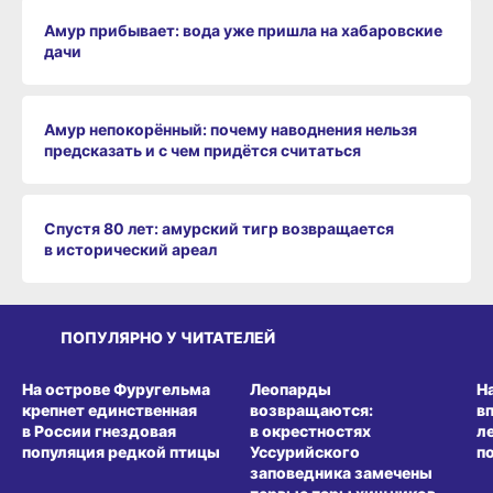
Амур прибывает: вода уже пришла на хабаровские
дачи
Амур непокорённый: почему наводнения нельзя
предсказать и с чем придётся считаться
Спустя 80 лет: амурский тигр возвращается
в исторический ареал
ПОПУЛЯРНО У ЧИТАТЕЛЕЙ
СРЕДА ОБИТАНИЯ
СРЕДА ОБИТАНИЯ
СР
На острове Фуругельма
Леопарды
Н
крепнет единственная
возвращаются:
в
в России гнездовая
в окрестностях
л
популяция редкой птицы
Уссурийского
п
заповедника замечены