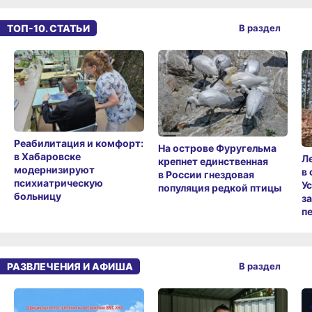
ТОП-10. СТАТЬИ
В раздел
Реабилитация и комфорт:
На острове Фуругельма
в Хабаровске
Л
крепнет единственная
модернизируют
в
в России гнездовая
психиатрическую
У
популяция редкой птицы
больницу
з
п
РАЗВЛЕЧЕНИЯ И АФИША
В раздел