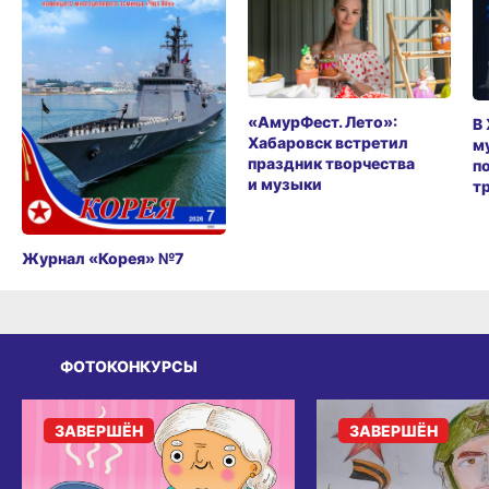
«АмурФест. Лето»:
В
Хабаровск встретил
м
праздник творчества
п
и музыки
т
Журнал «Корея» №7
ФОТОКОНКУРСЫ
ЗАВЕРШЁН
ЗАВЕРШЁН