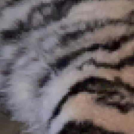
истощения. Ветеринары
проведут осмотр
и подготовят заключение.
После
Росприроднадзором
будет принято решение,
как поступить
с животным.
В этом году это уже
восьмой тигр, пойманный
в Хабаровском крае.
Ранее были пойманы три
самца и четыре самки
в Хабаровском,
Вяземском районах,
Бикинском округе
и районе имени Лазо.
В ТЕМУ:
Следы тигриной Золушки
обнаружены
в Большехехцирском
заповеднике
Читайте нас в соцсетях:
ВКонтакте
,