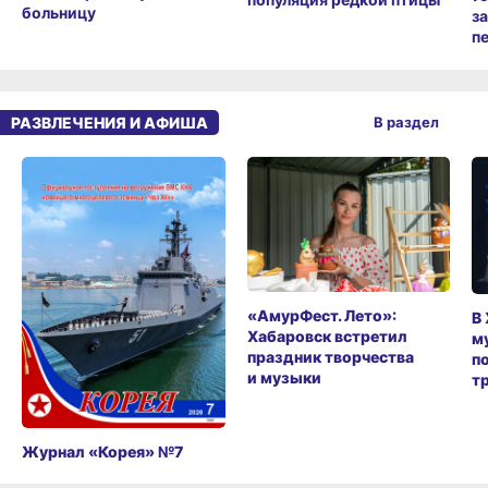
больницу
з
п
РАЗВЛЕЧЕНИЯ И АФИША
В раздел
«АмурФест. Лето»:
В
Хабаровск встретил
м
праздник творчества
п
и музыки
т
Журнал «Корея» №7