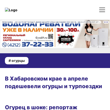
РЕКЛАМА • ООО "ТОРГОВЫЙ ДОМ ЦЕНТР СНАБЖЕНИЯ" 680009, ХАБАРОВСКИЙ КРАЙ, ГОРОД ХАБАРОВСК, ПРОМЫШЛЕННАЯ УЛ., Д. 7 ОГРН 1162724073930
# огурцы
28.05.2026 08:43
В Хабаровском крае в апреле
подешевели огурцы и турпоездки
ВИТРИНА
Огурец в шоке: репортаж