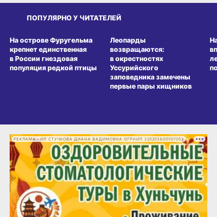
ПОПУЛЯРНО У ЧИТАТЕЛЕЙ
СРЕДА ОБИТАНИЯ
СРЕДА ОБИТАНИЯ
СР
На острове Фуругельма
Леопарды
Н
крепнет единственная
возвращаются:
в
в России гнездовая
в окрестностях
л
популяция редкой птицы
Уссурийского
п
заповедника замечены
первые пары хищников
РЕКЛАМА • ИП СТУЧКОВА ДИАНА ВАДИМОВНА ОГРНИП 325253600107053