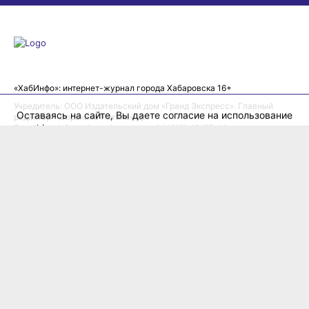
Оставаясь на сайте, Вы даете согласие на использование
cookies, которые применяются для повышения качества
рекомендаций согласно
Политике
. Отказаться от cookies,
можно через настройки Вашего браузера.
«ХабИнфо»: интернет-журнал города Хабаровска 16+
OK
Учредитель: ООО Издательский дом «Гранд Экспресс». Главный
редактор - Сорокина Наталья Д.
E-mail:
habinfo.ru@yandex.ru
; тел. 8 (4212) 47-55-48.
Рекламная служба:
reklama@habex.ru
. Телефоны: (4212) 30-99-80,
79-44-92
Любое использование либо копирование материалов, фотографий,
подборки материалов сайта, элементов дизайна и оформления
допускается с письменного согласования с администрацией сайта
и прямой индексируемой гиперссылкой на сайт Habinfo.ru.
Мнение авторов статей может не совпадать с позицией редакции.
Политика конфиденциальности
Соглашение пользователя
Подписка на новости:
RSS
Данные погоды предоставляются сервисом