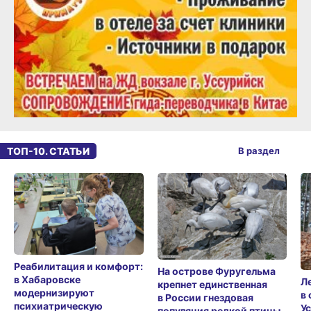
ТОП-10. СТАТЬИ
В раздел
Реабилитация и комфорт:
На острове Фуругельма
в Хабаровске
Л
крепнет единственная
модернизируют
в
в России гнездовая
психиатрическую
У
популяция редкой птицы