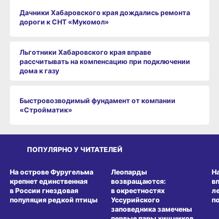
Дачники Хабаровского края дождались ремонта
дороги к СНТ «Мукомол»
Льготники Хабаровского края вправе
рассчитывать на компенсацию при подключении
дома к газу
Быстровозводимый фундамент от компании
«Стройматик»
ПОПУЛЯРНО У ЧИТАТЕЛЕЙ
СРЕДА ОБИТАНИЯ
СРЕДА ОБИТАНИЯ
СР
На острове Фуругельма
Леопарды
Н
крепнет единственная
возвращаются:
в
в России гнездовая
в окрестностях
л
популяция редкой птицы
Уссурийского
п
заповедника замечены
первые пары хищников