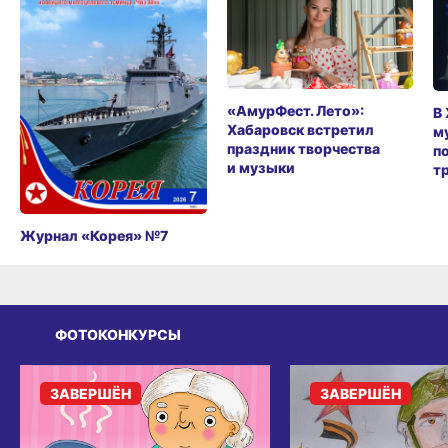
«АмурФест. Лето»:
В
Хабаровск встретил
м
праздник творчества
п
и музыки
т
Журнал «Корея» №7
ФОТОКОНКУРСЫ
ЗАВЕРШЁН
ЗАВЕРШЁН