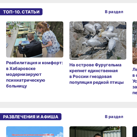
ТОП-10. СТАТЬИ
В раздел
Реабилитация и комфорт:
На острове Фуругельма
в Хабаровске
Л
крепнет единственная
модернизируют
в
в России гнездовая
психиатрическую
У
популяция редкой птицы
больницу
з
п
РАЗВЛЕЧЕНИЯ И АФИША
В раздел