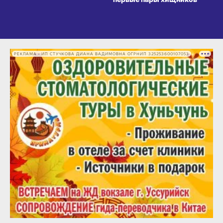
РЕКЛАМА • ИП СТУЧКОВА ДИАНА ВАДИМОВНА ОГРНИП 325253600107053