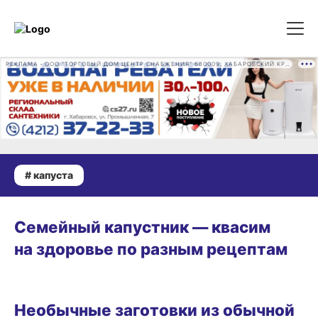
РЕКЛАМА • ООО "ТОРГОВЫЙ ДОМ ЦЕНТР СНАБЖЕНИЯ" 680009, ХАБАРОВСКИЙ КРАЙ, ГОРОД ХАБАРОВСК, ПРОМЫШЛЕННАЯ УЛ., Д. 7 ОГРН 1162724073930
# капуста
ОГОРОД
Семейный капустник — квасим
на здоровье по разным рецептам
ОГОРОД
Необычные заготовки из обычной