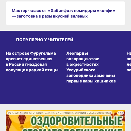
Мастер-класс от «Хабинфо»: помидоры «конфи»
— заготовка в разы вкусней вяленых
ПОПУЛЯРНО У ЧИТАТЕЛЕЙ
СРЕДА ОБИТАНИЯ
СРЕДА ОБИТАНИЯ
СР
На острове Фуругельма
Леопарды
Н
крепнет единственная
возвращаются:
в
в России гнездовая
в окрестностях
л
популяция редкой птицы
Уссурийского
п
заповедника замечены
первые пары хищников
РЕКЛАМА • ИП СТУЧКОВА ДИАНА ВАДИМОВНА ОГРНИП 325253600107053