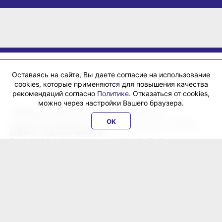
Оставаясь на сайте, Вы даете согласие на использование
cookies, которые применяются для повышения качества
рекомендаций согласно
Политике
. Отказаться от cookies,
можно через настройки Вашего браузера.
«ХабИнфо»: интернет-журнал города Хабаровска 16+
OK
Учредитель: ООО Издательский дом «Гранд Экспресс». Главный
редактор - Сорокина Наталья Д.
E-mail:
habinfo.ru@yandex.ru
; тел. 8 (4212) 47-55-48.
Рекламная служба:
reklama@habex.ru
. Телефоны: (4212) 30-99-80,
79-44-92
Любое использование либо копирование материалов, фотографий,
подборки материалов сайта, элементов дизайна и оформления
допускается с письменного согласования с администрацией сайта
и прямой индексируемой гиперссылкой на сайт Habinfo.ru.
Мнение авторов статей может не совпадать с позицией редакции.