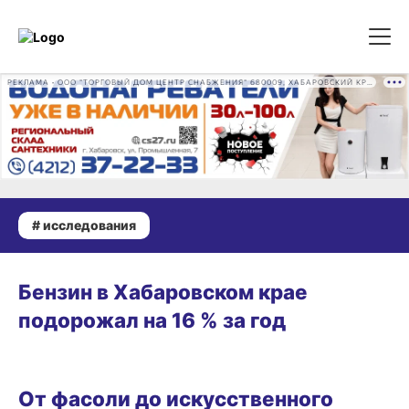
РЕКЛАМА • ООО "ТОРГОВЫЙ ДОМ ЦЕНТР СНАБЖЕНИЯ" 680009, ХАБАРОВСКИЙ КРАЙ, ГОРОД ХАБАРОВСК, ПРОМЫШЛЕННАЯ УЛ., Д. 7 ОГРН 1162724073930
# исследования
10.06.2026 08:41
Бензин в Хабаровском крае
подорожал на 16 % за год
ГОРОД
От фасоли до искусственного