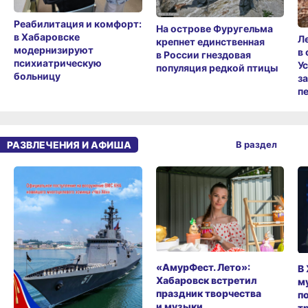
Реабилитация и комфорт:
На острове Фуругельма
в Хабаровске
Л
крепнет единственная
модернизируют
в
в России гнездовая
психиатрическую
У
популяция редкой птицы
больницу
з
п
РАЗВЛЕЧЕНИЯ И АФИША
В раздел
«АмурФест. Лето»:
В
Хабаровск встретил
м
праздник творчества
п
и музыки
т