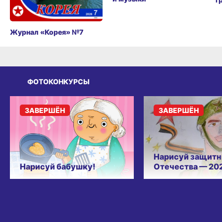
Журнал «Корея» №7
ФОТОКОНКУРСЫ
ЗАВЕРШЁН
ЗАВЕРШЁН
Нарисуй защитн
Нарисуй бабушку!
Отечества — 20