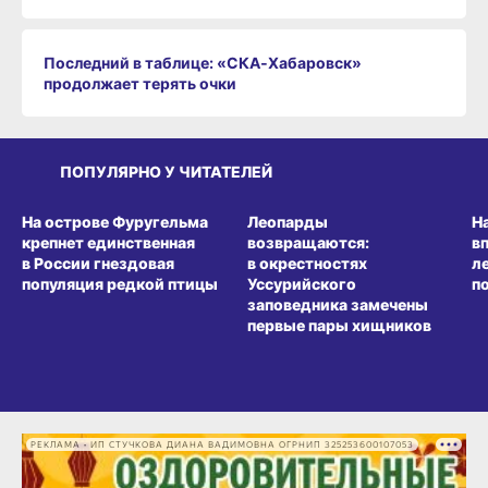
Последний в таблице: «СКА‑Хабаровск»
продолжает терять очки
ПОПУЛЯРНО У ЧИТАТЕЛЕЙ
СРЕДА ОБИТАНИЯ
СРЕДА ОБИТАНИЯ
СР
На острове Фуругельма
Леопарды
Н
крепнет единственная
возвращаются:
в
в России гнездовая
в окрестностях
л
популяция редкой птицы
Уссурийского
п
заповедника замечены
первые пары хищников
РЕКЛАМА • ИП СТУЧКОВА ДИАНА ВАДИМОВНА ОГРНИП 325253600107053