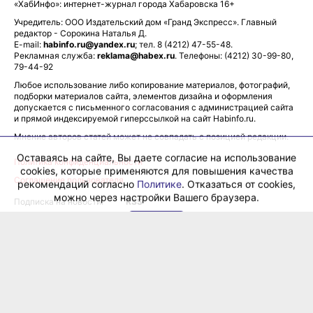
«ХабИнфо»: интернет-журнал города Хабаровска 16+
Учредитель: ООО Издательский дом «Гранд Экспресс». Главный
редактор - Сорокина Наталья Д.
E-mail:
habinfo.ru@yandex.ru
; тел. 8 (4212) 47-55-48.
Рекламная служба:
reklama@habex.ru
. Телефоны: (4212) 30-99-80,
79-44-92
Любое использование либо копирование материалов, фотографий,
подборки материалов сайта, элементов дизайна и оформления
допускается с письменного согласования с администрацией сайта
и прямой индексируемой гиперссылкой на сайт Habinfo.ru.
Оставаясь на сайте, Вы даете согласие на использование
cookies, которые применяются для повышения качества
Мнение авторов статей может не совпадать с позицией редакции.
рекомендаций согласно
Политике
. Отказаться от cookies,
можно через настройки Вашего браузера.
Политика конфиденциальности
Соглашение пользователя
OK
Подписка на новости:
RSS
Данные погоды предоставляются сервисом
ХабИнфо в соцсетях и мессенджерах:
ВКонтакте
Одноклассники
Телеграм
Перейти в
Дзен