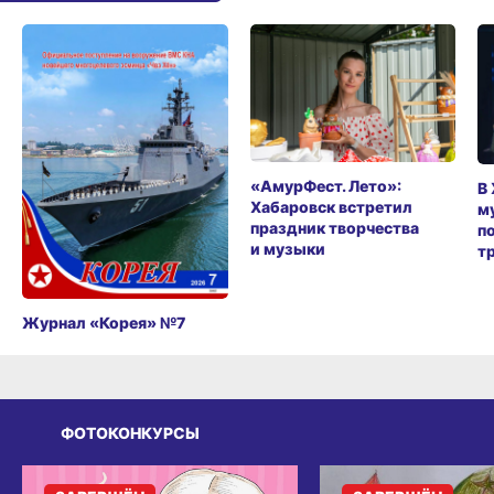
«АмурФест. Лето»:
В
Хабаровск встретил
м
праздник творчества
п
и музыки
т
Журнал «Корея» №7
ФОТОКОНКУРСЫ