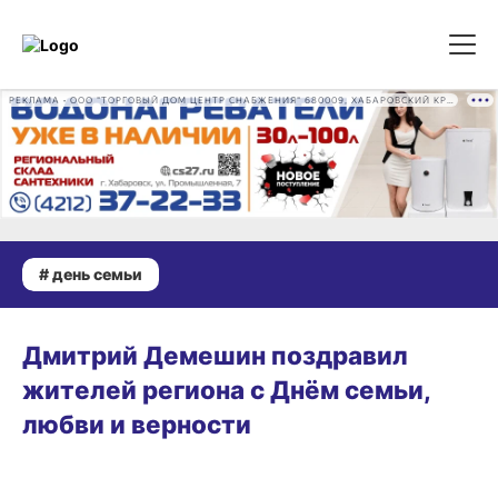
РЕКЛАМА • ООО "ТОРГОВЫЙ ДОМ ЦЕНТР СНАБЖЕНИЯ" 680009, ХАБАРОВСКИЙ КРАЙ, ГОРОД ХАБАРОВСК, ПРОМЫШЛЕННАЯ УЛ., Д. 7 ОГРН 1162724073930
# день семьи
08.07.2026 13:39
Дмитрий Демешин поздравил
жителей региона с Днём семьи,
любви и верности
15.05.2026 19:40