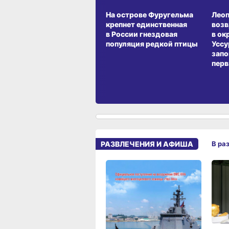
СРЕДА ОБИТАНИЯ
СРЕД
На острове Фуругельма
Лео
крепнет единственная
воз
в России гнездовая
в ок
популяция редкой птицы
Уссу
запо
перв
РАЗВЛЕЧЕНИЯ И АФИША
В ра