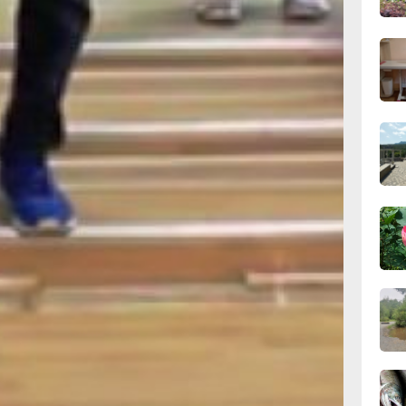
сего
в,
18:28
вчер
ких
18:14
ть
вчер
ы
17:31
вчер
ти
16:51,
вчер
16:09
вчер