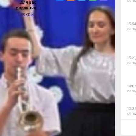
ии
сего
для вас
орый
редакция ...
Раскрыть
ых
15:54
сего
ва
юля
15:21,
е
сего
ных
нас
щи
14:07
сего
13:35
сего
м,
12:54
сего