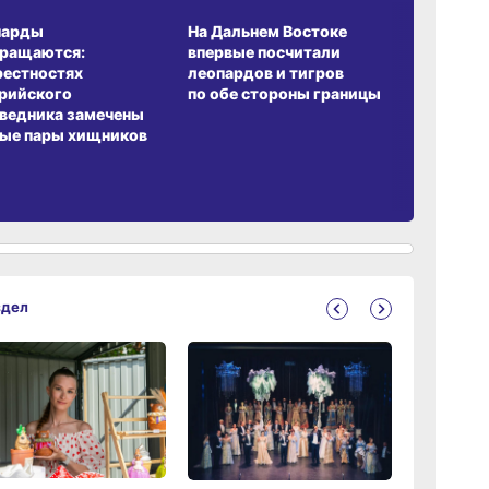
А ОБИТАНИЯ
СРЕДА ОБИТАНИЯ
ЗЕМЛЯКИ
парды
На Дальнем Востоке
Пионовый
вращаются:
впервые посчитали
хабаровч
рестностях
леопардов и тигров
Воронкев
рийского
по обе стороны границы
ведника замечены
ые пары хищников
здел