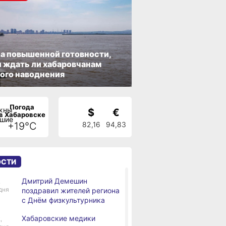
а повышенной готовности,
 ждать ли хабаровчанам
ого наводнения
Погода
$
€
в Хабаровске
+19°C
82,16
94,83
ОСТИ
Дмитрий Демешин
,
дня
поздравил жителей региона
с Днём физкультурника
Хабаровские медики
,