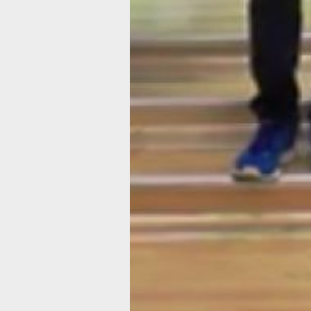
круглых столов, семинаров, тренинго
вебинаров, тематических занятий
и «горячих линий» по правовым
вопросам. А сотрудники
государственных органов, юридичес
бюро, некоммерческих организаций,
адвокаты и нотариусы будут выезжа
в том числе и в отдалённые районы
с помощью мобильных офисов, чтоб
предоставлять консультации всем
желающим.
В ТЕМУ:
Профилем спортивной направленнос
будет отличаться одна из школ
Хабаровска в новом учебном году
Читайте нас в соцсетях:
ВКонтакте
,
Одноклассники,
Телеграм
или
Яндекс.Дзен
и
МАКС
Как вам материал?
Огонь!
Супер
Удивило
1
1
Грустно
Злость
Разочарование