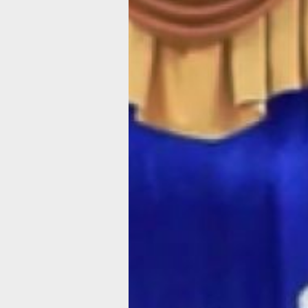
Неделя
правовой
помощи
интересов
семьи впервы
пройдёт
в Хабаровско
крае
Мероприятия пройдут во всех регион
страны с 8 по 14 июля 2024 года.
Фото:
Елена Барабанова
В этом году в России впервые пройд
Всероссийская неделя правовой по
по вопросам защиты интересов семь