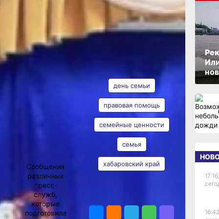
ОПУБЛИКОВАНО
12 июня 2024 г., 18:00
Рек
Или
АВТОР
ТЕГИ
нов
е
день семьи
правовая помощь
м
семейные ценности
по
сообщениям
семья
пресс-
служб
НОВ
хабаровский край
ах
Сообщения
различных
17:16
сего
пресс-
ёт
служб,
ПОДЕЛИТЬСЯ
мощи
которые
и.
16:42
подготовила