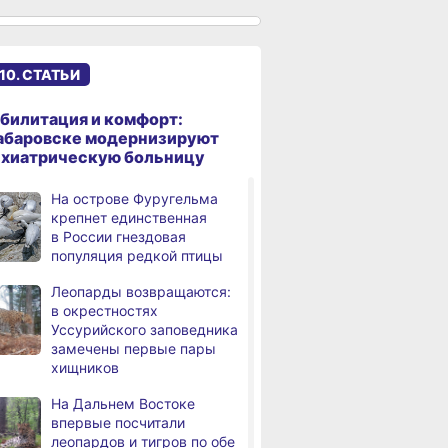
к подъёму воды в Амуре
Суд рассмотрит дело
,
дня
жителя Ульчского района
10. СТАТЬИ
о незаконном хранении
калуги
билитация и комфорт:
В Хабаровском крае
абаровске модернизируют
дня
потушили за сутки 9
ихиатрическую больницу
возгораний
На острове Фуругельма
Горнодобывающая отрасль
,
крепнет единственная
дня
Хабаровского края
в России гнездовая
демонстрирует уверенный
популяция редкой птицы
рост
Леопарды возвращаются:
Аэродром
3,
в окрестностях
дня
в Николаевске‑на‑Амуре
Уссурийского заповедника
прошёл проверку
замечены первые пары
хищников
Магнитные бури,
4,
дня
радиационный фон и пробки
На Дальнем Востоке
в Хабаровске 8 августа
впервые посчитали
леопардов и тигров по обе
Какой сегодня день:
,