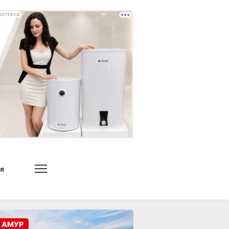
4073930
я
 АМУР