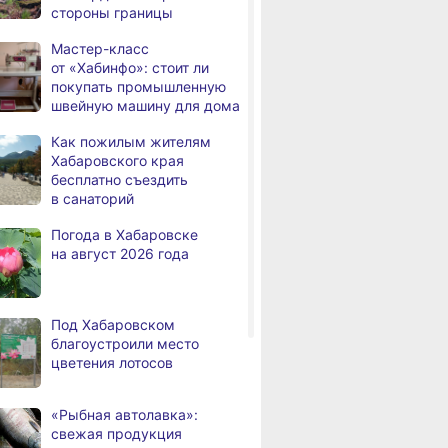
стороны границы
дня
Всемирный день кошек
Мастер-класс
В сёлах Хабаровского края
,
от «Хабинфо»: стоит ли
а
создают новые
покупать промышленную
пространства
швейную машину для дома
Арт‑объекты и спортивные
,
Как пожилым жителям
а
площадки станут частью
Хабаровского края
обновлённого сквера
бесплатно съездить
в Хабаровске
в санаторий
В районе имени Лазо
,
Погода в Хабаровске
а
заканчивают ремонт дороги
на август 2026 года
Переяславка — Аргунское
Тысячи жителей
а
Хабаровского края
Под Хабаровском
переедут в новые квартиры
благоустроили место
в 2026 году
цветения лотосов
Дмитрий Демешин наградил
,
а
лучших представителей
«Рыбная автолавка»:
строительной отрасли
свежая продукция