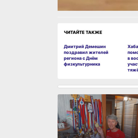
ЧИТАЙТЕ ТАКЖЕ
Дмитрий Демешин
Хаба
поздравил жителей
пом
региона с Днём
в во
физкультурника
учас
тяж