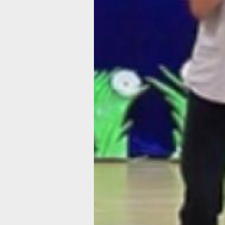
развития и регулирования юридичес
помощи и правовых услуг Минюста
России Роман Рябый.
Во время недели правовой помощи
для семей будут работать пункты
бесплатных юридических консультац
по защите семейных ценностей, прав
и интересов молодых семей, прав де
опеки и попечительства, а также дет
родительских отношений. Также
запланированы мероприятия
по правовому информированию
и правовому консультированию дете
и их родителей в школах, детских до
и пенитенциарных учреждениях
(специализированные учреждения
и органы государства, исполняющие
наказание в виде лишения свободы 
прим. редакции).
Как сообщил директор Департамента
по всей стране запланированы
мероприятия просветительского,
игрового и консультационного
характера. Планируется проведение