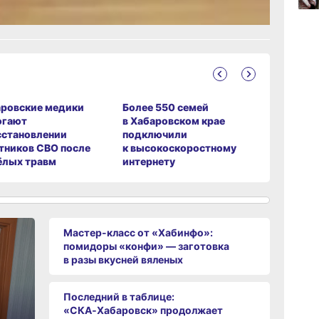
15:34
вчер
15:03
вчер
ровские медики
Более 550 семей
В Хабаро
огают
в Хабаровском крае
вынес пр
сстановлении
подключили
за прест
тников СВО после
к высокоскоростному
детей
ёлых травм
интернету
Мастер-класс от «Хабинфо»:
помидоры «конфи» — заготовка
в разы вкусней вяленых
Последний в таблице:
«СКА‑Хабаровск» продолжает