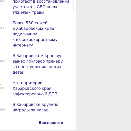
дня
помогают в восстановлении
участников СВО после
тяжёлых травм
Более 550 семей
,
дня
в Хабаровском крае
подключили
к высокоскоростному
интернету
В Хабаровском крае суд
дня
вынес приговор тренеру
за преступления против
детей
На территории
,
дня
Хабаровского края
зафиксировано 6 ДТП
В Хабаровске вручили
,
дня
награды за вклад
в развитие спорта
Все новости
Хабаровск готовится
,
дня