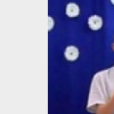
Она приурочена к Году семьи в Росс
и Дню семьи, любви и верности, кот
отмечается в честь святых Петра
и Февронии Муромских, традиционн
покровителей брака в православии,
сообщает пресс-служба Министерст
юстиции РФ.
Мероприятия в рамках
недели правовой помощи пройдут
во всех регионах страны с 8 по 14 и
2024 года
.
- Сегодня особенно важно сохранени
и продвижение традиционных семей
духовно-нравственных ценностей. У 
есть хороший опыт проведения
Всероссийского дня правовой помо
детям, который, начиная с 2013 года,
проходит ежегодно в ноябре. Неделя
правовой помощи должна стать
масштабной и доступной акцией,
приоритетная задача которой —
создание максимальной поддержки
российским семьям по всем
интересующим их правовым вопроса
— отметил директор Департамента