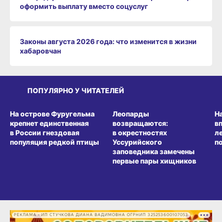
оформить выплату вместо соцуслуг
Законы августа 2026 года: что изменится в жизни
хабаровчан
ПОПУЛЯРНО У ЧИТАТЕЛЕЙ
СРЕДА ОБИТАНИЯ
СРЕДА ОБИТАНИЯ
СР
На острове Фуругельма
Леопарды
Н
крепнет единственная
возвращаются:
в
в России гнездовая
в окрестностях
л
популяция редкой птицы
Уссурийского
п
заповедника замечены
первые пары хищников
РЕКЛАМА • ИП СТУЧКОВА ДИАНА ВАДИМОВНА ОГРНИП 325253600107053