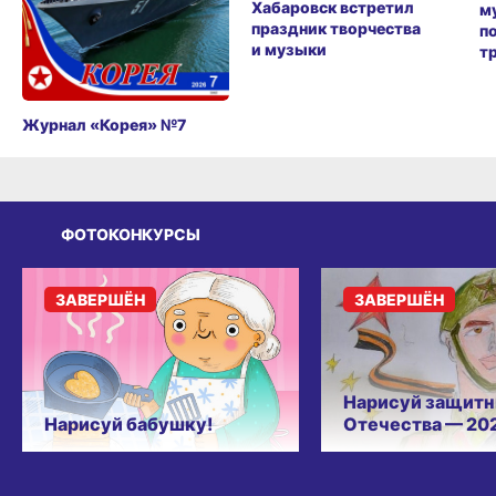
Хабаровск встретил
м
праздник творчества
п
и музыки
т
Журнал «Корея» №7
ФОТОКОНКУРСЫ
ЗАВЕРШЁН
ЗАВЕРШЁН
Нарисуй защитн
Нарисуй бабушку!
Отечества — 20