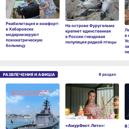
Реабилитация и комфорт:
На острове Фуругельма
в Хабаровске
Л
крепнет единственная
модернизируют
в
в России гнездовая
психиатрическую
У
популяция редкой птицы
больницу
з
п
РАЗВЛЕЧЕНИЯ И АФИША
В раздел
«АмурФест. Лето»:
В