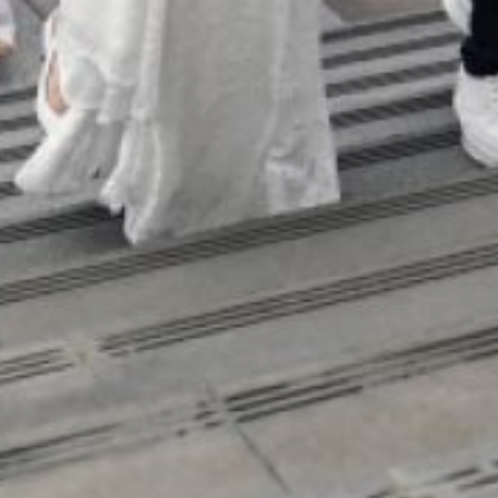
Амуре также прошла
массовая регистрация
браков.
8 июля — это
праздничный день,
который посвящён
памяти благоверных
Петра и Февронии
Муромских, которые
издавна являются на Руси
образцом верности,
любви и преданности
в браке, покровителями
семьи.
Читайте нас в соцсетях:
ВКонтакте
,
Одноклассники,
Телеграм
или
Яндекс.Дзен
и
МАКС
Как вам материал?
Огонь!
Супер
2
Удивило
Грустно
Злость