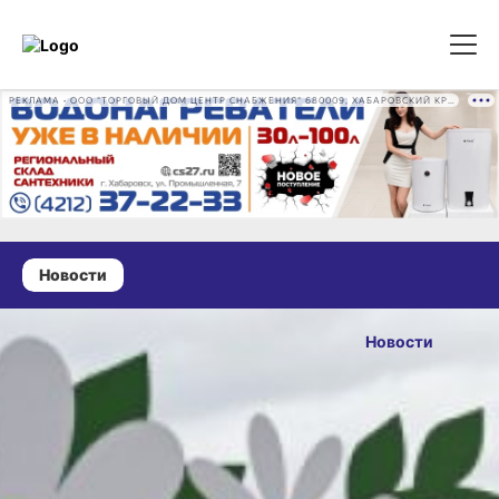
РЕКЛАМА • ООО "ТОРГОВЫЙ ДОМ ЦЕНТР СНАБЖЕНИЯ" 680009, ХАБАРОВСКИЙ КРАЙ, ГОРОД ХАБАРОВСК, ПРОМЫШЛЕННАЯ УЛ., Д. 7 ОГРН 1162724073930
Новости
10 июля 2024 г., 19:00
13
Новости
счастливых
ОПУБЛИКОВАНО
союзов:
10 июля 2024 г., 19:00
в Хабаровске
прошла