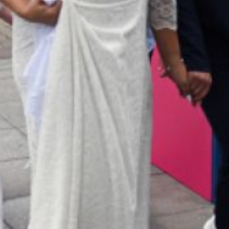
что семья, любовь,
верность и забота
о родных — важные
ценности в жизни
каждого человека.
Семья Земляковых,
Юрий Михайлович
и Людмила Игнатьевна,
поделились своими
эмоциями по поводу
награждения почётным
знаком «За супружеское
долголетие»: «Для нашей
семьи сегодня особенная
дата. Именно в этот день,
50 лет назад мы, тогда
еще молодые
и влюбленные, сказали
друг другу заветное
«Да». Сейчас очень
приятно видеть, что наш
путь повторяют молодые
пары».
В Комсомольске-на-