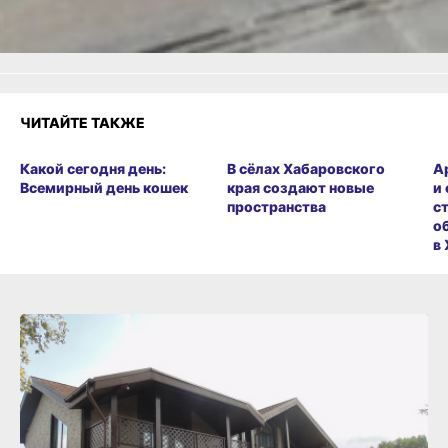
Разочарование
ЧИТАЙТЕ ТАКЖЕ
Какой сегодня день:
В сёлах Хабаровского
А
Всемирный день кошек
края создают новые
и
пространства
с
о
в