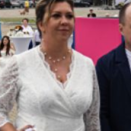
Хабаровского края.
Также в этот день
чествовали и семьи,
прожившие в браке более
50 лет. Так медалью «За
любовь и верность»
наградили две пары, три
пары получили почётные
знаки «За супружеское
долголетие». Отметим,
что все пары прожили
вместе более 50 лет,
а Торгашины Владимир
Михайлович и Раиса
Андреевна — 63 года.
Заместитель
председателя
правительства края
по социальным вопросам
Евгений Никонов поделал
молодожёнам
и долгожителям крепкого
здоровья и отметил,