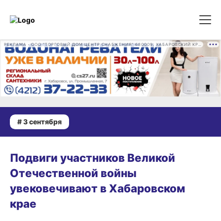
РЕКЛАМА • ООО "ТОРГОВЫЙ ДОМ ЦЕНТР СНАБЖЕНИЯ" 680009, ХАБАРОВСКИЙ КРАЙ, ГОРОД ХАБАРОВСК, ПРОМЫШЛЕННАЯ УЛ., Д. 7 ОГРН 1162724073930
# 3 сентября
03.09.2025 11:51
Подвиги участников Великой
Отечественной войны
увековечивают в Хабаровском
крае