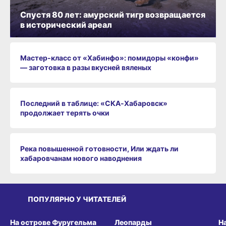
Спустя 80 лет: амурский тигр возвращается
в исторический ареал
Мастер-класс от «Хабинфо»: помидоры «конфи»
— заготовка в разы вкусней вяленых
Последний в таблице: «СКА‑Хабаровск»
продолжает терять очки
Река повышенной готовности, Или ждать ли
хабаровчанам нового наводнения
ПОПУЛЯРНО У ЧИТАТЕЛЕЙ
СРЕДА ОБИТАНИЯ
СРЕДА ОБИТАНИЯ
СР
На острове Фуругельма
Леопарды
Н