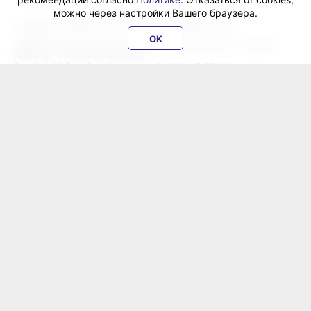
можно через настройки Вашего браузера.
«ХабИнфо»: интернет-журнал города Хабаровска 16+
OK
Учредитель: ООО Издательский дом «Гранд Экспресс». Главный
редактор - Сорокина Наталья Д.
E-mail:
habinfo.ru@yandex.ru
; тел. 8 (4212) 47-55-48.
Рекламная служба:
reklama@habex.ru
. Телефоны: (4212) 30-99-80,
79-44-92
Любое использование либо копирование материалов, фотографий,
подборки материалов сайта, элементов дизайна и оформления
допускается с письменного согласования с администрацией сайта
и прямой индексируемой гиперссылкой на сайт Habinfo.ru.
Мнение авторов статей может не совпадать с позицией редакции.
Политика конфиденциальности
Соглашение пользователя
Подписка на новости:
RSS
Данные погоды предоставляются сервисом
ХабИнфо в соцсетях и мессенджерах:
ВКонтакте
Одноклассники