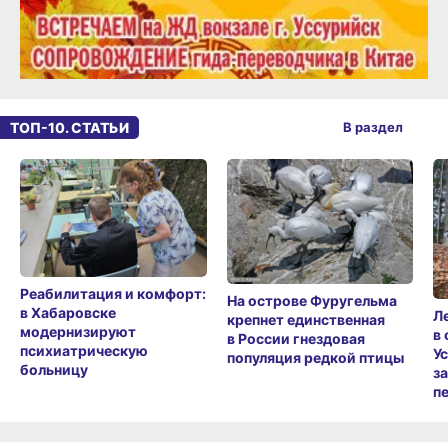
ТОП-10. СТАТЬИ
В раздел
Реабилитация и комфорт:
На острове Фуругельма
в Хабаровске
Л
крепнет единственная
модернизируют
в
в России гнездовая
психиатрическую
У
популяция редкой птицы
больницу
з
п