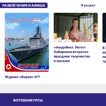
РАЗВЛЕЧЕНИЯ И АФИША
В раздел
«АмурФест. Лето»:
В
Хабаровск встретил
м
праздник творчества
п
и музыки
т
Журнал «Корея» №7
ФОТОКОНКУРСЫ