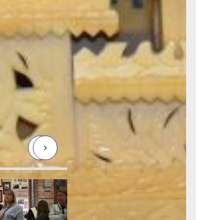
алось
а 20-го века.
 но справились
 необычное
бя на экспозиции
тавлены артефакты
изнаться, но,
ила плохо,
ства считала какой-
: находится
 где-то очень
дставлено
ского княжества,