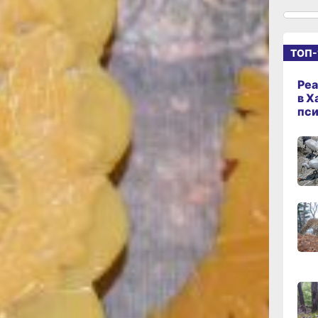
лет: всего-то 300
Гродековский
й музеи. В-
09:58
мя мероприятия —
ТОП-
сего
 на общественном
угой конец города.
Реа
жалела о своём
в Х
пс
ечер было
09:31
 это оказалось
сего
 спеша рассмотреть
 на фотозону
интересные лекции
08:06
возвращалась
сего
имательно
 тоже
мание.
17:16
 в руках настоящую
вчер
ити? Гости музея
пь пробовали, но и
руках подержали,
16:42
ки льна
вчер
стоящем старинном
цию «Быт