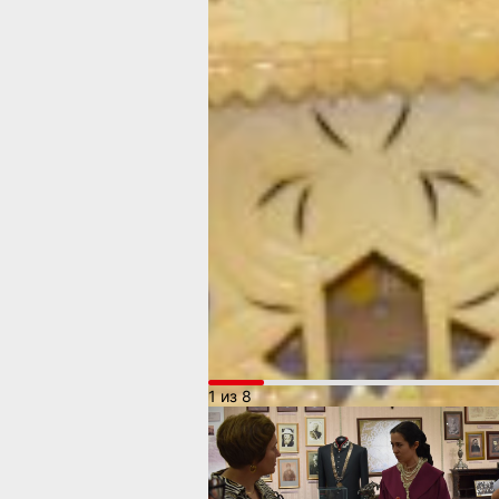
кусковой. А колоть и брать его полаг
специальными щипцами времён начал
Трудноватое это дело, надо сказать,
с ним все желающие отведать такое
лакомство.
Ещё одно открытие я сделала для се
«Древности Хабаровска», где предс
сразу нескольких культур. Стыдно пр
как оказалось, историю в школе я уч
и Тмутараканское государство с дет
то сказочной страной. Помните фразу
в тмутаракани? Означает она, что это
далеко. В музее же Хабаровска пре
несколько артефактов из Тмутаракан
причём, очень тонкой работы...
1 из 8