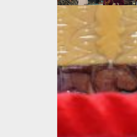
Надо сказать, мне очень понравилас
в музее истории Хабаровска. И пусть
рекламой, но я всем советую сюда сх
что для посетителей каждую четвёр
проводятся специальные экскурсии 
и экспозициям.
Кстати, из музея я принесла домой 
На выходе каждый желающий мог с
отчеканить себе монетку. Теперь в 
рядом с «экзаменационным» пятако
появилась ещё одна денежка. Без но
с Ерофеем Хабаровым. И ни у кого и
такой точно нет!
В ТЕМУ:
По следам экспедиции Витуса Беринг
посвященная легендарному морепла
Читайте нас в соцсетях:
ВКонтакте
,
Одноклассники,
Телеграм
или
Яндек
Как вам материал
Огонь!
Супер
Удивило
Г
1
3