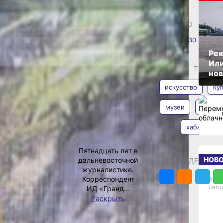
 по-
ОПУБЛИКОВАНО
19 мая 2024 г., 15:30
абаровска.
Рек
ийская акция
Или
АВТОР
ТЕГИ
Году семьи. Тема
нов
. Семейные
искусство
ку
ятия каждый музей
льную программу,
музеи
ночь м
ях, семейных
сно молодому
хабаровск
Ирина
юди, привыкшие
Климченко
хранятся
Пятнадцать лет в
путь в обратную
НОВ
дальневосточной
ПОДЕЛИТЬС
ый мир. Наши музеи
журналистике.
о, они оживляют
Корреспондент
16:08
кательной
сего
ИД «Гранд...
кция «Ночь музеев»
Раскрыть
ении любовь
 свою очередь,
Фото:
го края, — отметил
Ирина