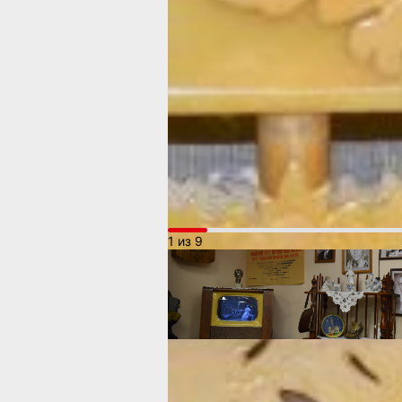
переселенцев» удивительная ступа, 
сказать словами Александра Пушкина
с бабою Ягой идёт-бредёт сама собой
такие, что в неё спокойно может пом
пятилетний ребёнок, ещё и место ост
что это бочка, сделанная из цельного
которую в старину использовали кре
для домашних разносолов, либо для 
вынесло на берег Амура в 2013 году.
приплыло сие чудо, так и осталось та
1 из 9
Очень интересной оказалась и истор
дореволюционного Хабаровска. Здес
узнала, что самыми
популярными им