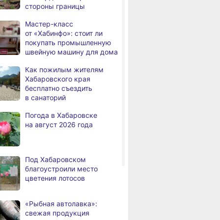
стороны границы
Более 550 семей
,
Мастер-класс
а
в Хабаровском крае
от «Хабинфо»: стоит ли
подключили
покупать промышленную
к высокоскоростному
швейную машину для дома
интернету
Как пожилым жителям
В Хабаровском крае суд
Хабаровского края
а
вынес приговор тренеру
бесплатно съездить
за преступления против
в санаторий
детей
Погода в Хабаровске
На территории
,
на август 2026 года
а
Хабаровского края
зафиксировано 6 ДТП
В Хабаровске вручили
,
Под Хабаровском
а
награды за вклад
благоустроили место
в развитие спорта
цветения лотосов
Хабаровск готовится
,
а
к подъёму воды в Амуре
«Рыбная автолавка»:
свежая продукция
Суд рассмотрит дело
,