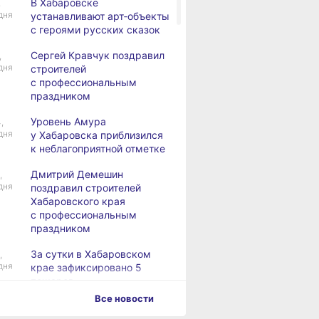
В Хабаровске
,
дня
устанавливают арт‑объекты
с героями русских сказок
Сергей Кравчук поздравил
,
дня
строителей
с профессиональным
праздником
Уровень Амура
,
дня
у Хабаровска приблизился
к неблагоприятной отметке
Дмитрий Демешин
,
дня
поздравил строителей
Хабаровского края
с профессиональным
праздником
За сутки в Хабаровском
,
дня
крае зафиксировано 5
пожаров
Все новости
За сутки в Хабаровском
,
дня