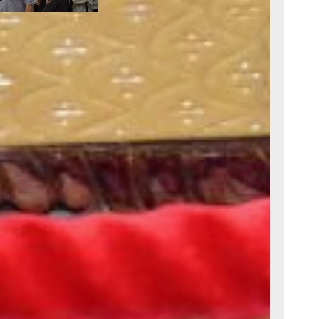
ь «Ночь музеев»
 не сочтут это
одить. Тем более,
тую пятницу месяца
по его выставкам
памятный подарок.
воими руками
моём кошельке
м времён СССР
минала, зато
з моих знакомых
а: выставка,
вателю в ДВХМ
с.Дзен
и
МАКС
?
рустно
Злость