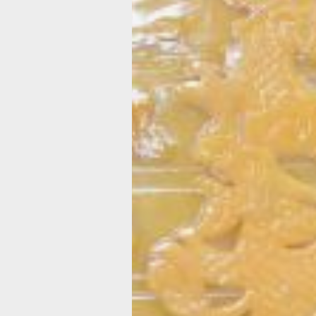
вторых, приятно поразила цена на би
рублей против, например, тысячи в 
или Дальневосточный художественны
третьих, меня вполне устроило вре
с 17:00 до 19:30, так как я успевала
транспорте добраться до дома на др
И, честное слово, я нисколько не по
выборе.
Нельзя сказать, что в музее в этот в
не протолкнуться от посетителей. Но
и огромным плюсом. Можно было не
все экспонаты и не стоять в очереди
или мастер-классы. Понравились и 
экскурсоводов. В некоторые зала я 
по второму кругу, чтобы ещё раз вн
рассмотреть и даже потрогать (и это
разрешалось), то, что привлекло вни
Вот, например, вы хоть раз держали
льняную кудель, из которой делали н
в этот вечер не только кудель на ощу
инструменты для её изготовления в 
и проследили весь процесс от посад
до изготовления ткани на самом на
ткацком станке. Дополняет экспози