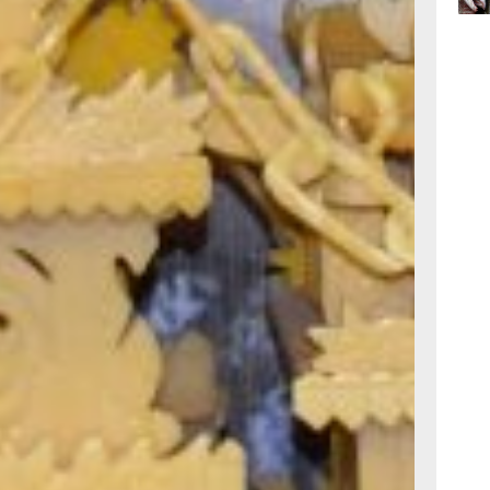
вчер
, Вера, Надежда
лись крайне редко.
й, где находилась
ениц Веры,
11:21,
. Несмотря на то,
вчер
ю в богослужении
на стала чуть ли
оде. В церкви
10:29
щения и венчания.
вчер
новому стилю)
л храмовым
ородской истории
ем небольшой, но...
стоит близко», —
ого удара оказался
тельно чистым.
как он разносится
т от стен и поёт
висит неподвижно.
да, не из старинных
а из вполне
ыл настоящий