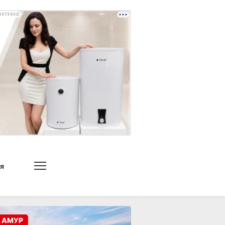
4073930
я
 АМУР
я