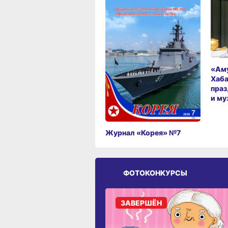
«Аму
Хаба
праз
и му
Журнал «Корея» №7
ФОТОКОНКУРСЫ
ЗАВЕРШЁН