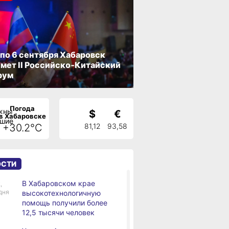
 по 6 сентября Хабаровск
мет II Российско‑Китайский
рум
Погода
$
€
в Хабаровске
+30.2°C
81,12
93,58
ОСТИ
В Хабаровском крае
,
дня
высокотехнологичную
помощь получили более
12,5 тысячи человек