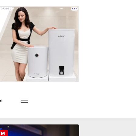
4073930
я
УМ