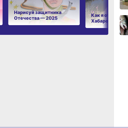
17:01,
вчер
Нарисуй защитника
Как я отдыхаю 
Отечества — 2025
Хабаровском к
16:27
вчер
15:46
вчер
15:05
вчер