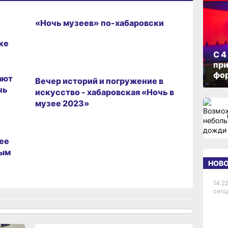
РАЗВЛЕЧЕНИЯ
«Ночь музеев» по-хабаровски
ке
С 4
при
РАЗВЛЕЧЕНИЯ
фо
ают
Вечер историй и погружение в
чь
искусство - хабаровская «Ночь в
музее 2023»
зее
ным
НОВ
14:22
сего