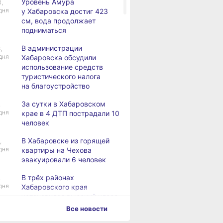
Уровень Амура
3,
дня
у Хабаровска достиг 423
см, вода продолжает
подниматься
В администрации
,
дня
Хабаровска обсудили
использование средств
туристического налога
на благоустройство
За сутки в Хабаровском
,
дня
крае в 4 ДТП пострадали 10
человек
В Хабаровске из горящей
,
дня
квартиры на Чехова
эвакуировали 6 человек
В трёх районах
,
дня
Хабаровского края
установился высокий класс
пожарной опасности
Все новости