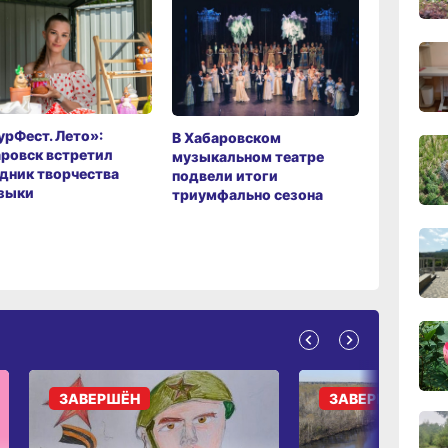
08:05
сего
19:40
вчер
рФест. Лето»:
Хабаров
В Хабаровском
ровск встретил
музыкаль
музыкальном театре
19:05
дник творчества
завершил
подвели итоги
вчер
зыки
мировой 
триумфально сезона
18:19
вчер
17:40
вчер
ЗАВЕРШЁН
ЗАВЕРШЁН