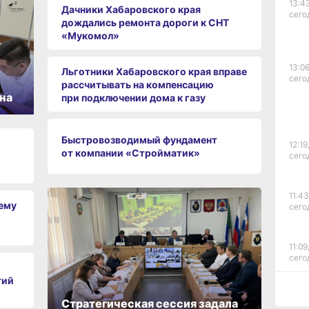
13:4
Дачники Хабаровского края
сего
дождались ремонта дороги к СНТ
«Мукомол»
13:06
Льготники Хабаровского края вправе
сего
рассчитывать на компенсацию
на
при подключении дома к газу
Быстровозводимый фундамент
12:19
от компании «Стройматик»
сего
11:43
чему
сего
11:09
сего
тий
Стратегическая сессия задала