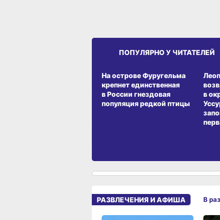
ПОПУЛЯРНО У ЧИТАТЕЛЕЙ
СРЕДА ОБИТАНИЯ
СРЕД
На острове Фуругельма
Лео
крепнет единственная
воз
в России гнездовая
в ок
популяция редкой птицы
Уссу
запо
перв
РАЗВЛЕЧЕНИЯ И АФИША
В ра