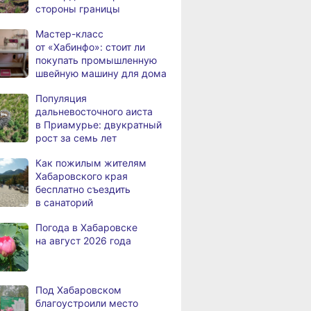
,
стороны границы
дня
Всемирный день борьбы
Весеннее чтение
Музыка нас св
за запрещение ядерного
Мастер-класс
редакции «Хабинфо» —
Юбилей оркес
оружия
от «Хабинфо»: стоит ли
в поисках уюта и тепла
и фестиваль 
покупать промышленную
в Хабаровске
В Комсомольске-на-Амуре
,
швейную машину для дома
а
рейсовый автобус съехал
в кювет
ский
Популяция
ный театр
дальневосточного аиста
В Хабаровске состоится
,
 вековой сезон
в Приамурье: двукратный
а
фестиваль, посвящённый
премьерой
рост за семь лет
Дню Победы
над милитаристской
Как пожилым жителям
Японией
Хабаровского края
бесплатно съездить
В Хабаровске пройдёт гала-
,
в санаторий
а
концерт фестиваля
патриотической песни
Погода в Хабаровске
Вес
на август 2026 года
В больнице имени
,
«Дачный сезон-2024»
кра
а
Владимирцева внедрили
новую технологию
ЗАВЕРШЁН
ЗА
восстановления после
Под Хабаровском
инсульта
благоустроили место