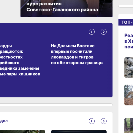
10:33
курс развития
сего
Советско‑Гаванского района
ТОП-
10:10
сего
Реа
А ОБИТАНИЯ
СРЕДА ОБИТАНИЯ
ЗЕМЛЯКИ
в Х
парды
На Дальнем Востоке
Пионовый
пс
вращаются:
впервые посчитали
хабаровч
09:52
рестностях
леопардов и тигров
Воронкев
сего
рийского
по обе стороны границы
ведника замечены
ые пары хищников
09:47
сего
09:31
сего
здел