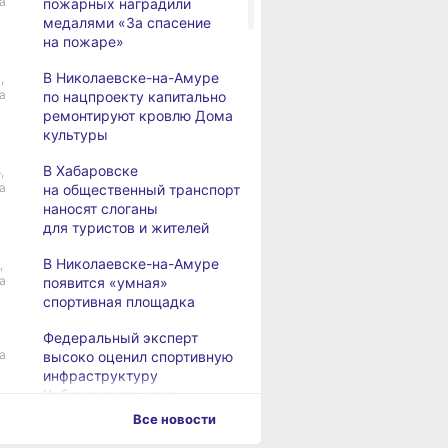
а
пожарных наградили
медалями «За спасение
на пожаре»
В Николаевске-на-Амуре
,
а
по нацпроекту капитально
ремонтируют кровлю Дома
культуры
В Хабаровске
,
а
на общественный транспорт
наносят слоганы
для туристов и жителей
В Николаевске-на-Амуре
,
а
появится «умная»
спортивная площадка
Федеральный эксперт
а
высоко оценил спортивную
инфраструктуру
Хабаровского края
Все новости
Дебаркадеры с памятными
,
а