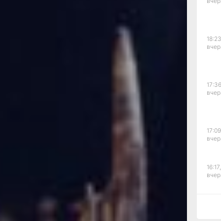
вчер
йти решение.
 и франшиза
тер, будущий автор
18:23
ег из Нью-Йорка» (1981,
вчер
оду выпустил на экраны
вошел в историю кино.
 десятка лент,
али (в 2007 году
17:36
2018-м — старательный
вчер
ом по-прежнему можно
 его кровавый сюжет,
ье Майерс есть
17:09
, а позже уже не очень
вчер
бы резать
тных старшеклассниц.
ллоуину? А как же —
16:17,
ря, а Майкл с огромным
вчер
Посему до поры
полагают,
рад, ну, а когда
15:44
вчер