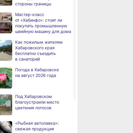
стороны границы
человек
Мастер-класс
В Хабаровске из горящей
,
от «Хабинфо»: стоит ли
а
квартиры на Чехова
покупать промышленную
эвакуировали 6 человек
швейную машину для дома
В трёх районах
,
Как пожилым жителям
а
Хабаровского края
Хабаровского края
установился высокий класс
бесплатно съездить
пожарной опасности
в санаторий
В угледобывающем районе
,
Погода в Хабаровске
а
Хабаровского края
на август 2026 года
модернизировали 4G
Правительство
,
а
Хабаровского края
Под Хабаровском
возрождает
благоустроили место
Дальневосточную студию
цветения лотосов
кинохроники
В команду крупного
,
«Рыбная автолавка»:
а
издательского дома
свежая продукция
требуется специалист