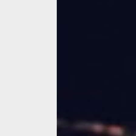
убийств? И киноиндустрия сумела на
Хеллоуин: шедевр
Независимый режиссер Джон Карпен
культовых фантастических лент «Поб
18+) и «Нечто» (1982, 18+), в 1978 г
слэшер «Хэллоуин» (18+) и навсегда 
Ныне во франшизу входит уже больше
ее дважды весьма удачно перезапуск
музыкант-режиссер Роб Зомби, а в 
профи Дэвид Грин), однако шедевр
назвать лишь самый первый фильм.
Если вам вдруг случайно неизвестен
то, напомним, что американской сем
странная традиция: сначала молодой
псих Майкл сбегает из психушки, что
в окрестностях своего дома несчас
Какое все это имеет отношение к Хэ
происходит все это аккурат 31 октяб
ножом носит на лице белую маску. 
до времени все встреченные наивно 
что происходящее с ними лишь маска
понимают что к чему — уже поздно.