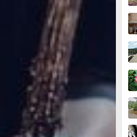
11:43
вчер
18+)
осто, даже предельно
11:09
ыли похожие дешевые
вчер
тво», 18+, 1974 г.),
ер, впервые
умму аж в 320 тысяч
тв (половина денег тут
10:33
просто грандиозный
вчер
саспенса (режиссер
», 16+), который
 до конца, Джон
10:10
тревожно-
вчер
 экономно!),
 камерой и окружающим
амых жутких
ышим его голос,
09:52
 на экране без всяких
вчер
ский ужас перед ничем