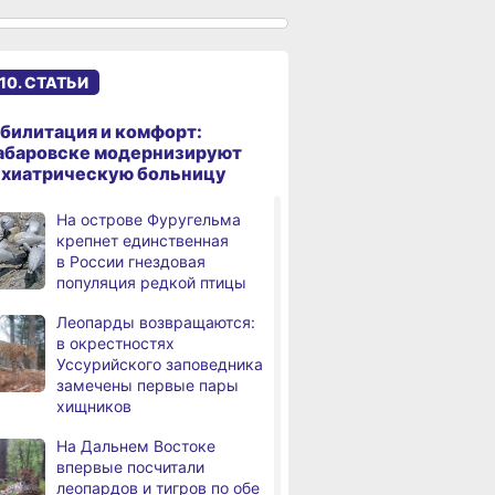
именами начали строить
в Хабаровском крае
Эпидобстановка
,
10. СТАТЬИ
а
в Хабаровском крае
стабильная
билитация и комфорт:
В Хабаровском крае
,
абаровске модернизируют
а
высокотехнологичную
ихиатрическую больницу
помощь получили более
12,5 тысячи человек
На острове Фуругельма
крепнет единственная
Уровень Амура
3,
в России гнездовая
а
у Хабаровска достиг 423
популяция редкой птицы
см, вода продолжает
подниматься
Леопарды возвращаются:
в окрестностях
В администрации
,
Уссурийского заповедника
а
Хабаровска обсудили
замечены первые пары
использование средств
хищников
туристического налога
на благоустройство
На Дальнем Востоке
впервые посчитали
За сутки в Хабаровском
,
леопардов и тигров по обе
а
крае в 4 ДТП пострадали 10