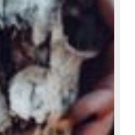
октябрьского
ые метания
а пугаться и, пугаясь,
 «Хэллоуином» жанр
 и убежал
 13» (18+), «Кошмару
енным Фредди Крюгером,
да» (18+), «Крику»
аншизам.