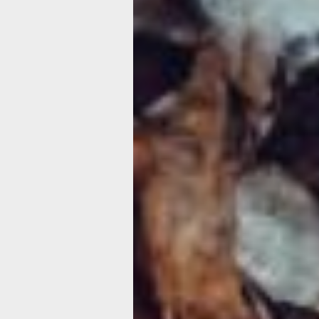
показала: дело все же не в мистике 
праздника.
Хэллоуин: жанров
Целевая молодежная аудитория желал
развлекаться. Посему порожденный
слэшера быстро перерезал пуповину
на маньячную свободу — к «Пятнице,
на улице Вязов» (18+) с его незабв
«Фантазму» (18+), «Восставшему из а
(18+) и прочим кроваво-ужасным фр