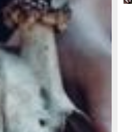
таршеклассница Лори
 а сыгравшая ее Джейми
фанатами в «королевы
вой лжи» (16+)
09:47
е сладкие конфетки
вчер
 понимаете, что не
ак убить?
ахом сразу три тыквы:
09:31
р, породил целый жанр
вчер
я, в отличие
 его картине 1978 года
е не раздевается!),
08:05
энд для давнего
вчер
 недели, принесла 45
тая лихорадка. Прежде
амой картины
родолжения стало
ой канве мог
Хэллоуин» (1982, 16+)
дьм», попытался было
амого праздника.
ческих масках, которых
й в «тыквоголовых»,