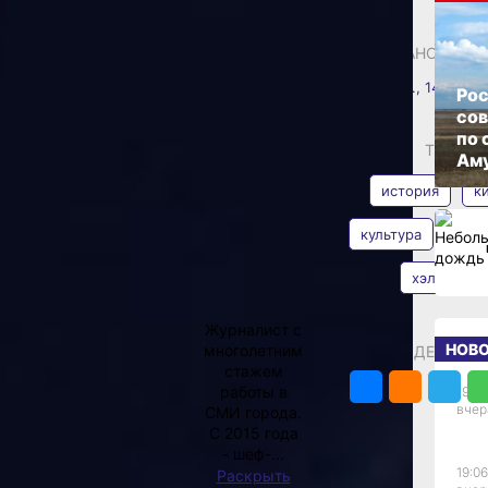
ОПУБЛИКОВАНО
:
29 октября 2025 г., 14:00
Рос
азке,
со
по 
АВТОР
ТЕГИ
Аму
история
к
жастика
культура
хаб
и
хэллоуин
Дмитрий
Судаков
А уже превратился едва
Журналист с
ытие года. Однако
НОВ
многолетним
ПОДЕЛИТЬС
рёл статус яркого
стажем
ить солидную прибыль.
работы в
19:34
ких неудач
вчер
СМИ города.
ю тематику зрители
С 2015 года
никал закономерный
- шеф-...
ным характером
19:06
Раскрыть
илия, крови и сцен