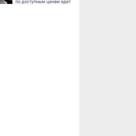
по доступным ценам едет
по документообороту
в районы Хабаровского
и сопровождению продаж
края
«Раскладушки» и «книжки»
,
Пенсионерам
а
стали чаще выбирать
Хабаровского края
пользователи
положена доплата
за иждивенцев
Магнитные бури,
,
а
радиационный фон и пробки
в Хабаровске 6 августа
Какой сегодня день:
,
а
Всемирный день борьбы
за запрещение ядерного
оружия