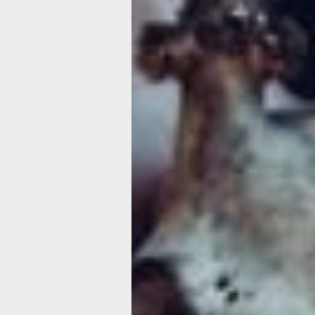
и никак не объяснимым Злом. Да, с
Строуд все же дает отпор маньяку,
Ли Кертис тут же была произведена 
крика» и доросла к моменту «Правди
до звездного статуса. Однако это вс
и погремушки, а на самом деле вы же
в кино есть то, что просто нельзя ник
В итоге Карпентер разрубил одним м
создал поистине бессмертный шедев
кровавого слэшера (хотя строго говор
от многочисленных последователей в
почти нет расчлененки, а Джейми даж
а также создал золотоносный кинобр
праздника.
Трэшовая лента, снятая всего за три
миллионов барыша. И началась золо
всего, деньги пытались выжать из с
Карпентера. Но уже после первого п
понятно, что в этой скромной сюжетн
развернуться только гений. Третий «
получивший подзаголовок «Сезон ве
свернуть с кровавой тропы в лоно с
Однако провальная история о мисти
должны превратить одевших их дете