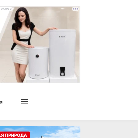
4073930
я
АЯ ПРИРОДА
ния