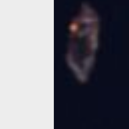
«Хабинфо»
рассказывает
от страха к ск
или Формула
идеального у
для всей семь
Фото:
pxhere.com
К концу 1970‑х годов Хэллоуин в СШ
ли не в главное развлекательное соб
в кинематографе праздник ещё не об
бренда, способного ежегодно принос
После ряда коммерческих и творчес
при попытках обыграть хэллоуинску
определили: хотим пугаться! Но воз
вопрос: как совместить это с семей
праздника, избежав чрезмерного нас