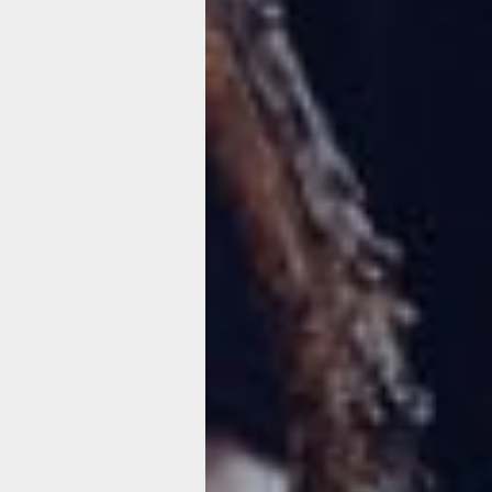
Кадр из фильма «Хэллоуин» (2018 г., 
Как говорится, все гениальное — пр
примитивно. К тому моменту, уже б
ужастики (к примеру, «Черное Рождес
однако именно безработный Карпент
получивший в свои руки солидную с
долларов, сумел при минимуме средс
же ушла на покупку камер) извлечь 
эффект. Знаменитого хичкоковского 
ориентировался именно на его «Психо
держит зрителя за горло от начала и
добивался при помощи собственной 
пульсирующей музыки (это, опять же,
мастерской работы с субъективной
пространством.
Опять же Майк Майерс — один из с
персонажей мирового кино, мы не сл
не видим лицо, однако происходящее
спецэффектов вызывает архетипиче