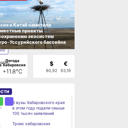
сия и Китай наметили
вместные проекты
сохранению экосистем
ро‑Уссурийского бассейна
ино
Погода
аровск
$
€
в Хабаровске
+11.8°C
80,92
93,19
ОСТИ
Я
В вузы Хабаровского края
,
а
в этом году подали свыше
100 тысяч заявлений
Троих хабаровских
,