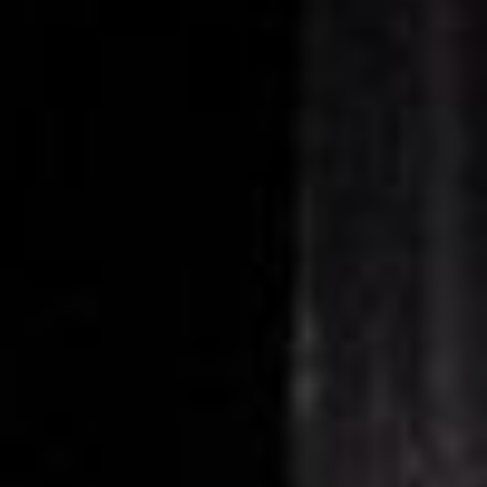
штурмует подмостки
европейских сцен.
Почему в России так
много грустных – узнавал
«Хабинфо».
театр
комсомольск
Татьяна Фролова
основала независимый
театр «КнАМ» более
тридцати лет назад.
Площадка для
экспериментов и поиска
новых форм пришлась по
душе не только
комсомольчанам, но и
западным зрителям -