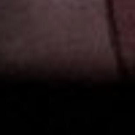
порнографии из-за
публикаций в
собственном паблике в
соцсети - прим. автора) и
не только с театралами -
сажают даже за репост.
Это уже становится
привычным фоном не
только для людей
искусства, но и учёных,
шахтёров и водителей.
Так, моё отношение к
гонениям на всех
мыслящих людей
вылилось в спектакль
«Счастье». Это моя
реакция на то, что
происходит с нами: мы
все сегодня соучастники
того, что происходит. Уже
есть и яркие примеры
неудачного соучастия:
читала, что члены
избиркома Тувы заявили