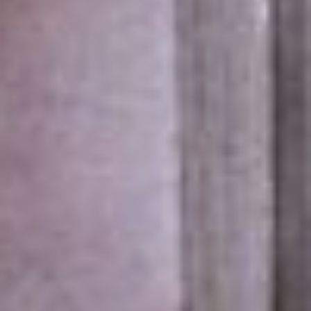
Татьяна Фролова со
своими актерами
Тема счастья волнует её
уже давно, но готовые
спектакли все никак не
выходили на желаемую
задумку. В этот раз
Татьяна решила так и
назвать своё
исследование –
«Счастье». А понять,
почему же мы все такие
грустные, и где наша
радость, помогли истории
актёров театра и
зрителей. Более сорока
человек рассказали о
своих чувствах и
поделились
воспоминаниями о былых
отрадах. Правда, не все
из них вошли в
финальную версию. Как