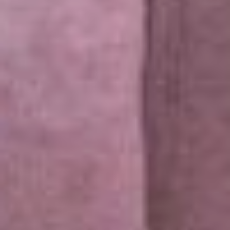
Тёплый приём на
европейской сцене
Работать на мировом
уровне непросто,
признается Татьяна
Фролова, нужен
спектакль, который будет
успешен не только у нас,
но и на западе, где
критерии сложнее. Надо
быть в курсе
современного искусства
и чутко улавливать
настроение людей, чтобы
понимать куда движется
мир – сформировать своё
отношение и отобразить
это на сцене. «Счастье» с
восторгом приняли