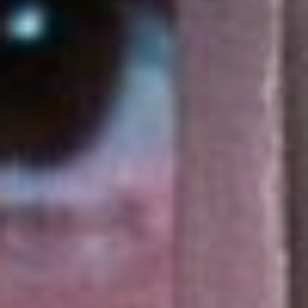
Татьяна Фроловой,
спасение можно найти в
иллюзии, счастью без нее
не выжить. Только
семейные радости или
обогащение не подойдут,
нужно дело во имя
высокой цели, уверена
режиссер. Пришла она к
этому через «Фауста»,
когда старый алхимик
произнёс: «Остановись,
мгновенье, ты
прекрасно!» –, принимая
звуки рытья могилы за
постройку дамбы. Хотя
далеко в литературу
можно и не углубляться,
ведь есть и родной театр.
Который не денег ради, а
искусством пытается
объединить и помочь.
– Иллюзия очень важна
для человека. Счастье –