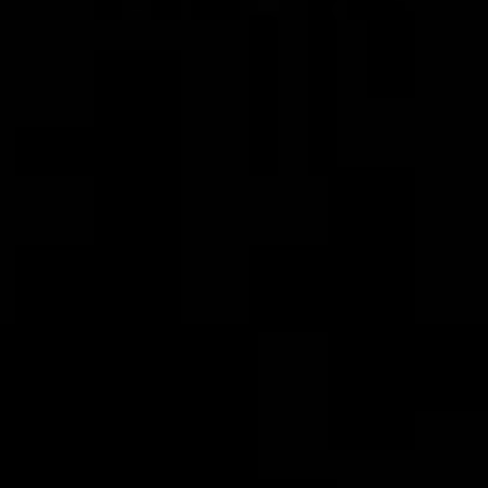
о фальсификации
выборов, которые они
сами же и делали, а им за
это не заплатили, -
рассказала Татьяна.
На образы и личные
истории, воплощённые в
акте искусства,
откликнулись не только
наши, но и европейские
зрители. Теперь о «КнАМ»
пишет западная пресса.
Увидеть их на родной
комсомольской сцене
можно будет уже в
январе, а вот
хабаровские театралы
пока в стороне –
гастролей в краевую
столицу театр пока не
планирует.
Фото Татьяны Фроловой