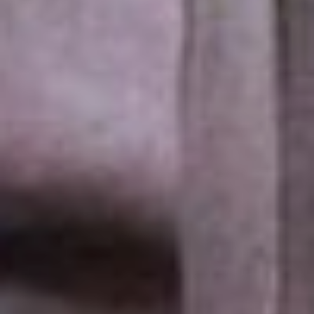
говорит режиссёр,
историй там не на одну
постановку. Результат
подтвердил тезис: Россия
всё-таки для грустных, а
кто закрылся в себе, тот
несчастлив.
– Я поняла, что Россия –
для грустных. Как бы
убедилась в этом тезисе.
Но я начала исследовать,
почему так происходит, и
очень многое поняла из
нашей истории: процесс
автоматизации и
расчеловечивания был
начат очень-очень давно,
практически уже сто лет
происходит, поэтому
люди у нас закрытые.
Крепость не всегда в их
собственной квартире,
потому что в семье