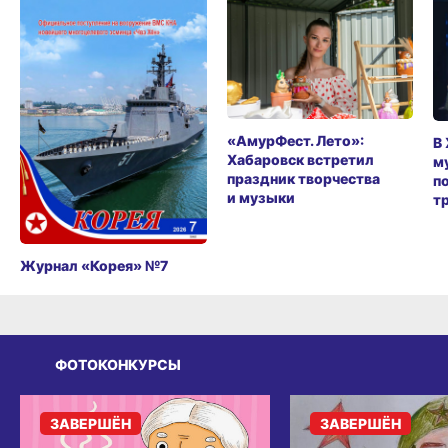
«АмурФест. Лето»:
В
Хабаровск встретил
м
праздник творчества
п
и музыки
т
Журнал «Корея» №7
ФОТОКОНКУРСЫ
ЗАВЕРШЁН
ЗАВЕРШЁН