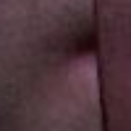
– заключила
руководитель.
Оказалось в истории
«Счастье» есть и другая
сторона. Как рассказала
Фролова - есть в нём и
отражение российской
действительности, пусть
и с не совсем здоровыми
тенденциями. Гонения на
творческих людей - это
не только про столицы,
такие истории были даже
в маленьком, родном для
Татьяны Фроловой
Комсомольске.
- Такая история была не
только с Юлией
Цветковой (режиссёркой
молодёжного
комсомольского театра,
ее в 2019 году обвинили в
распространении