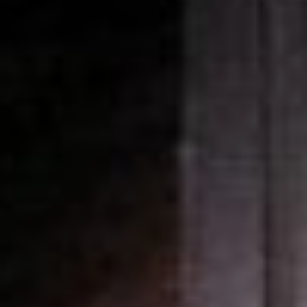
труппа регулярно
гастролирует по Европе и
Азии. Зимой прошлого
года театр тоже
собирался на фестиваль в
Берлин, но границы
закрыли за два дна до
рейса. Мечту о
европейской сцене
пришлось отложить на
неопределённый срок.
Потом наступил локдаун,
и спешить стало некуда,
только расслабиться:
вдоволь спать, гулять и
читать. Тогда-то и
родилась идея
документального
спектакля «Счастье».
театр комсомольск
– Это был, наверное,
самый прекрасный год
моей жизни, когда не
нужно было никуда