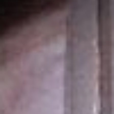
спешить, всё было
закрыто, я могла
заняться тем, что реально
хочу: спать, есть, гулять и
читать всё, что хотела.
Это было время, когда
реально что-то
поменялось у меня в
голове. Я давно хотела
исследовать эту тему -
счастье. И я начала
исследование в тот
момент, когда весь мир
был напуган, –
вспоминает Татьяна
Фролова.
театр
комсомольск