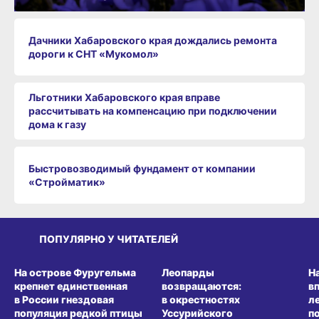
Дачники Хабаровского края дождались ремонта
дороги к СНТ «Мукомол»
Льготники Хабаровского края вправе
рассчитывать на компенсацию при подключении
дома к газу
Быстровозводимый фундамент от компании
«Стройматик»
ПОПУЛЯРНО У ЧИТАТЕЛЕЙ
СРЕДА ОБИТАНИЯ
СРЕДА ОБИТАНИЯ
СР
На острове Фуругельма
Леопарды
Н
крепнет единственная
возвращаются:
в
в России гнездовая
в окрестностях
л
популяция редкой птицы
Уссурийского
п