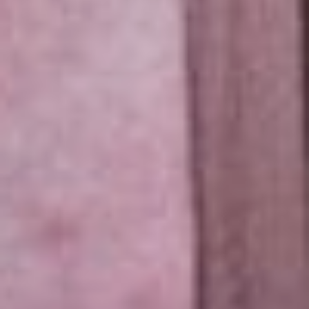
месяца. Но начать тур в
Лионе было непросто,
другому отечественному
театру даже отказали.
Комсомольская труппа
тоже выезжала с трудом,
не без приключений: их
дело решалось на уровне
французского
министерства. А потом
был десятидневный
карантин, переговоры
через балкон, короткие
два часа на прогулку до
магазина. Но все
восприняли это совсем не
как заточение, а счастье
и расслабление.