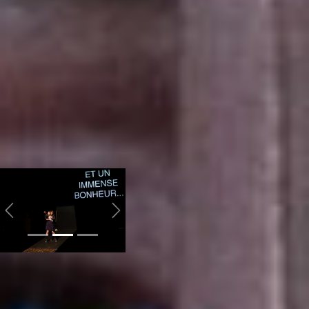
всякие конфликты
бывают страшные, так
что лучше уж закрыться
внутри. И закрывшись,
мы, собственно, стали
мёртвыми: убили себя,
радость и натуру. И стали
ещё несчастнее, потому
что нас откинули от
изначальной правды, что
все мы едины, что границ
нет, – рассказала
Татьяна.
Previous
Next
Но в этой беспросветной,
грустной и закрытой
России есть место и
спасению. По мнению