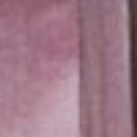
это и есть иллюзия, в
которую ты веришь. У нас
в спектакле большими
буквами написано о том,
что люди могут быть
счастливы только тогда,
когда у них есть какая-то
идея. Но это не идея
личного обогащения или
личного счастья, какого-
то семейного, это не
приносит
удовлетворения, идея
должна объединять
большинство населения
планеты, – отметила
руководитель.
«Три месяца счастья»
С европейскими
театрами «КнАМ»
сотрудничает уже давно,
а в этот раз гастроли
растянулись на три