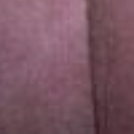
сначала дома, а
скромные швейцарцы
аплодировали стоя. На
Корсике комсомольчане
тоже собрали полный зал,
а зрители подходили
после спектакля и
делились впечатлениями.
– Мы уловили тему
разъединения
сегодняшнего, тему
выстроенных между
нами и нациями границ,
потому что мы все люди и
хотим одного, у нас болит
что-то практически одно:
мы все хотим быть
любимыми и
счастливыми и мы
думаем, что счастье
конечно. Но как только
начинаешь отдавать –
получаешь больше, чем
когда всё тянешь к себе,