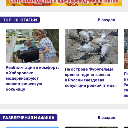
ТОП-10. СТАТЬИ
В раздел
Реабилитация и комфорт:
На острове Фуругельма
в Хабаровске
Л
крепнет единственная
модернизируют
в
в России гнездовая
психиатрическую
У
популяция редкой птицы
больницу
з
п
РАЗВЛЕЧЕНИЯ И АФИША
В раздел