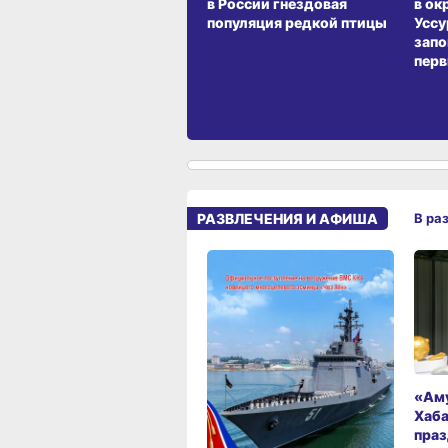
в России гнездовая
в ок
популяция редкой птицы
Уссу
запо
перв
РАЗВЛЕЧЕНИЯ И АФИША
В ра
«Аму
Хаба
праз