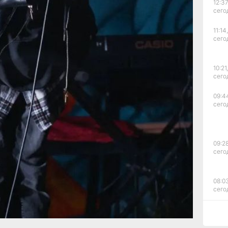
те
12:37
сего
ьного
11:14,
сего
метили
10:21,
урой
сего
евера
ду
09:4
ном
сего
ым.
09:28
сего
08:0
сего
ание
19:34
вчер