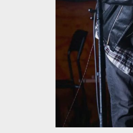
электроникой. Артистка ГЯВУК вмес
с молодёжным ансамблем национал
танца «ЭРКУ» исполнила песни
на эвенском языке.
Проект реализуется при поддержке
Президентского фонда культурных
инициатив. В правительстве края от
особую ценность знакомства с культ
коренных малочисленных народов с
Хабаровского края в 2026 году — Го
единства народов России, объявлен
Президентом РФ Владимиром Путин
В ТЕМУ:
Ярмарка вакансий для подростков
пройдёт в Хабаровске
Читайте нас в соцсетях:
ВКонтакте
,
Одноклассники,
Телеграм
или
Яндекс.Дзен
и
МАКС
Как вам материал?
Огонь!
Супер
Удивило
Грустно
Злость
Разочаров