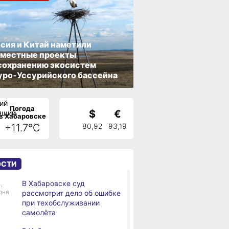
сия и Китай наметили
вместные проекты
сохранению экосистем
ро‑Уссурийского бассейна
Погода
$
€
в Хабаровске
+11.7°C
80,92
93,19
ОСТИ
В Хабаровске суд
,
дня
рассмотрит дело об ошибке
при техобслуживании
самолёта