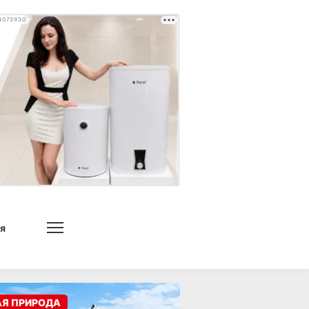
4073930
я
АЯ ПРИРОДА