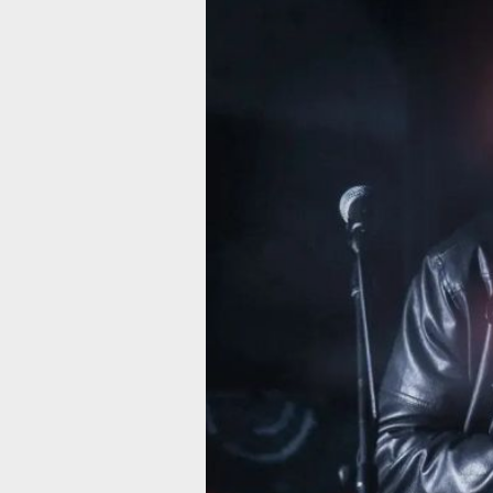
В Хабаровске
стартовал
проект «Шуми
Восток. Сосед
Первый уличный концерт с этномузы
посетили более 500 человек
Фото:
Официальный канал комитета 
информационной политике и массов
коммуникациям Правительства
Хабаровского края
Комитет по информационной политик
и массовым коммуникациям
правительства Хабаровского края
сообщил о старте проекта «Шуми, Во
Соседи» (16+). Первый уличный конц
собрал более пятисот зрителей.
Артист МА ГАК ПА представил прогр
в которой аутентичные нанайские пе
соединились с экспериментальной