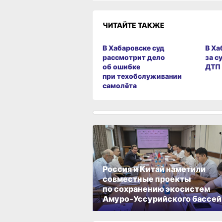
ЧИТАЙТЕ ТАКЖЕ
В Хабаровске суд
В Ха
рассмотрит дело
за с
об ошибке
ДТП
при техобслуживании
самолёта
Россия и Китай наметили
совместные проекты
по сохранению экосистем
Амуро‑Уссурийского бассей