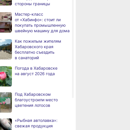
стороны границы
Дебаркадеры с памятными
,
Мастер-класс
а
именами начали строить
от «Хабинфо»: стоит ли
в Хабаровском крае
покупать промышленную
швейную машину для дома
Эпидобстановка
,
а
в Хабаровском крае
Как пожилым жителям
стабильная
Хабаровского края
бесплатно съездить
В Хабаровском крае
,
в санаторий
а
высокотехнологичную
помощь получили более
Погода в Хабаровске
12,5 тысячи человек
на август 2026 года
Уровень Амура
3,
а
у Хабаровска достиг 423
см, вода продолжает
Под Хабаровском
подниматься
благоустроили место
цветения лотосов
В администрации
,
а
Хабаровска обсудили
ВИТРИНА
ЛЬГОТЫ И ПЕНСИ
использование средств
 парк
Мастер-класс
Как пожилым
«Рыбная автолавка»:
туристического налога
анки Олеси
от «Хабинфо»: стоит ли
Хабаровского
свежая продукция
на благоустройство