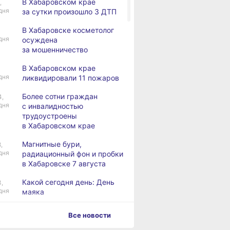
В Хабаровском крае
,
дня
за сутки произошло 3 ДТП
В Хабаровске косметолог
дня
осуждена
за мошенничество
В Хабаровском крае
дня
ликвидировали 11 пожаров
Более сотни граждан
4,
дня
с инвалидностью
трудоустроены
в Хабаровском крае
Магнитные бури,
,
дня
радиационный фон и пробки
в Хабаровске 7 августа
Какой сегодня день: День
3,
дня
маяка
В вузы Хабаровского края
,
Все новости
а
в этом году подали свыше
100 тысяч заявлений