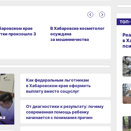
19:06
вчер
ТОП-
баровском крае
В Хабаровске косметолог
В Хабаро
утки произошло 3
осуждена
ликвиди
Реа
18:23
за мошенничество
11 пожар
в Х
вчер
пс
17:36
вчер
Как федеральным льготникам
в Хабаровском крае оформить
выплату вместо соцуслуг
17:09
вчер
От диагностики к результату: почему
современная помощь ребенку
16:17,
на
начинается с понимания причин
вчер