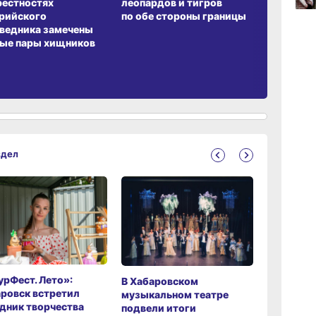
рестностях
леопардов и тигров
Воронкев
рийского
по обе стороны границы
12:19
ведника замечены
вчер
ые пары хищников
11:43
вчер
здел
рФест. Лето»:
Хабаров
В Хабаровском
ровск встретил
музыкаль
музыкальном театре
дник творчества
завершил
подвели итоги