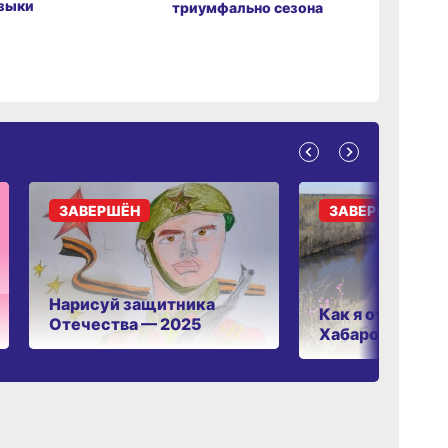
зыки
мировой 
триумфально сезона
ЗАВЕРШЁН
ЗАВЕРШЁН
Нарисуй защитника
Как я отдыхаю 
Отечества — 2025
Хабаровском к