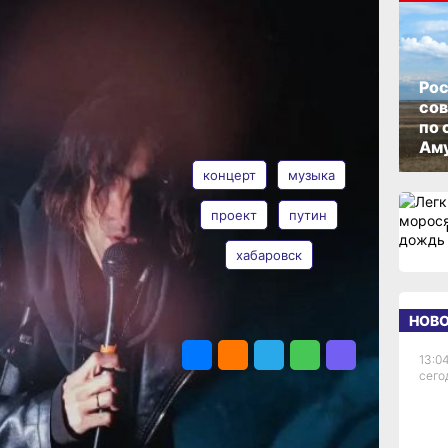
ОПУБЛИКОВАНО
20 мая 2026 г., 17:42
,
Рос
со
и»
по 
АВТОР
ТЕГИ
Аму
кой
концерт
музыка
по
проект
путин
ым
хабаровск
Таисия
Субботина
е
НОВ
ПОДЕЛИТЬСЯ
сток.
ерт
13:04
сего
амму,
сни