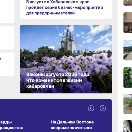
В августе в Хабаровском крае
пройдёт серия бизнес‑мероприятий
15:44
для предпринимателей
вчер
15:08
вчер
14:22
и
вчер
Законы августа 2026 года:
что изменится в жизни
13:4
хабаровчан
вчер
13:06
вчер
А ОБИТАНИЯ
СРЕДА ОБИТАНИЯ
ЗЕМЛЯКИ
парды
На Дальнем Востоке
Пионовый
вращаются:
впервые посчитали
хабаровч