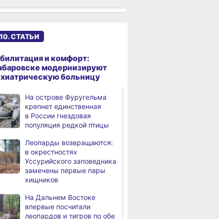
Троих хабаровских
,
а
пожарных наградили
медалями «За спасение
10. СТАТЬИ
на пожаре»
вском крае
Более сотни граждан
Магнитные бу
ровали
с инвалидностью
радиационны
билитация и комфорт:
В Николаевске-на-Амуре
,
ов
трудоустроены
и пробки в Ха
абаровске модернизируют
а
по нацпроекту капитально
в Хабаровском крае
августа
ихиатрическую больницу
ремонтируют кровлю Дома
культуры
На острове Фуругельма
крепнет единственная
В Хабаровске
,
в России гнездовая
а
на общественный транспорт
популяция редкой птицы
наносят слоганы
для туристов и жителей
Леопарды возвращаются:
в окрестностях
В Николаевске-на-Амуре
,
Уссурийского заповедника
а
появится «умная»
замечены первые пары
спортивная площадка
хищников
Федеральный эксперт
На Дальнем Востоке
а
высоко оценил спортивную
впервые посчитали
инфраструктуру
леопардов и тигров по обе
Хабаровского края