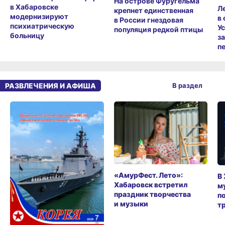
На острове Фуругельма
в Хабаровске
Л
крепнет единственная
модернизируют
в
в России гнездовая
психиатрическую
У
популяция редкой птицы
больницу
з
п
РАЗВЛЕЧЕНИЯ И АФИША
В раздел
«АмурФест. Лето»:
В
Хабаровск встретил
м
праздник творчества
п
и музыки
т