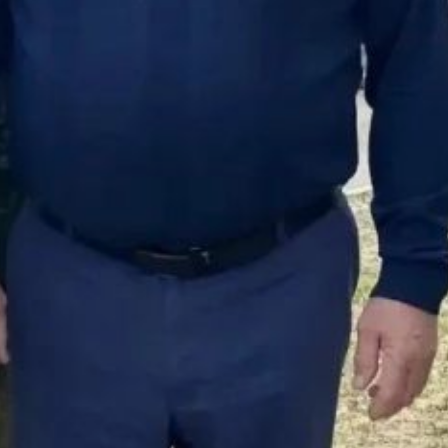
молодые деревца.
Юнармейцы традиционно
выступили в первых
рядах, подавая пример
остальным горожанам.
Посаженные саженцы
будут расти вместе
с юными хабаровчанами
— организаторы назвали
это символичным
и тёплым событием.
Акция прошла в душевной
атмосфере, родители
благодарили
за возможность всей
семьёй внести вклад
в озеленение краевой
столицы.
Мероприятие стало
доброй городской
традицией и с каждым
годом собирает всё
больше участников.
После высадки семьи