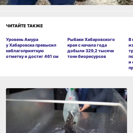
ЧИТАЙТЕ ТАКЖЕ
Уровень Амура
Рыбаки Хабаровского
В
у Хабаровска превысил
края с начала года
и
неблагоприятную
добыли 329,2 тысячи
т
отметку и достиг 461 см
тонн биоресурсов
п
и
п