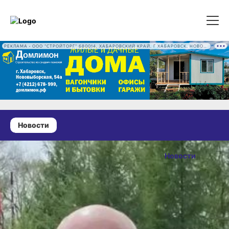
РЕКЛАМА • ООО "СТРОЙТОРГ" 680014, ХАБАРОВСКИЙ КРАЙ, Г ХАБАРОВСК, НОВОВЫБОРГСКАЯ УЛ, Д. 54А ОГРН 1222700016186
Новости
17 мая 2026 г., 18:01
На городских
Новости
прудах
ОПУБЛИКОВАНО
Хабаровска
17 мая 2026 г., 18:01
прошла
десятая