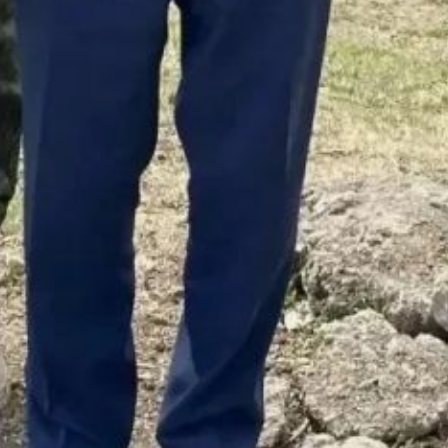
пообещали ухаживать
за деревцами и навещать
их. Подобные инициативы
способствуют
экологическому
воспитанию детей
и благоустройству
Хабаровска.
В ТЕМУ:
Министр ЖКХ
Хабаровского края
проведёт приём
в Корфовском
Читайте нас в соцсетях:
ВКонтакте
,
Одноклассники,
Телеграм
или
Яндекс.Дзен
и
МАКС
Как вам материал?
Огонь!
Супер
Удивило
Грустно
Злость
Разочарование