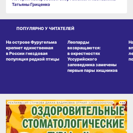
Татьяны Гриценко
ПОПУЛЯРНО У ЧИТАТЕЛЕЙ
СРЕДА ОБИТАНИЯ
СРЕДА ОБИТАНИЯ
СР
На острове Фуругельма
Леопарды
Н
крепнет единственная
возвращаются:
в
в России гнездовая
в окрестностях
л
популяция редкой птицы
Уссурийского
п
заповедника замечены
первые пары хищников
РЕКЛАМА • ИП СТУЧКОВА ДИАНА ВАДИМОВНА ОГРНИП 325253600107053