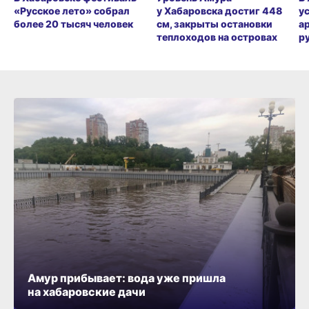
«Русское лето» собрал
у Хабаровска достиг 448
у
более 20 тысяч человек
см, закрыты остановки
а
теплоходов на островах
р
Амур прибывает: вода уже пришла
на хабаровские дачи