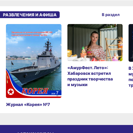
РАЗВЛЕЧЕНИЯ И АФИША
В раздел
«АмурФест. Лето»:
В
Хабаровск встретил
м
праздник творчества
п
и музыки
т
Журнал «Корея» №7