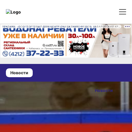
РЕКЛАМА • ООО "ТОРГОВЫЙ ДОМ ЦЕНТР СНАБЖЕНИЯ" 680009, ХАБАРОВСКИЙ КРАЙ, ГОРОД ХАБАРОВСК, ПРОМЫШЛЕННАЯ УЛ., Д. 7 ОГРН 1162724073930
Новости
13 мая 2026 г., 13:18
Хабаровские
Новости
хоккеисты
ОПУБЛИКОВАНО
обыграли
13 мая 2026 г., 13:18
команды
Германии,