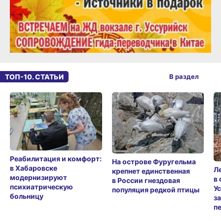
ТОП-10. СТАТЬИ
В раздел
Реабилитация и комфорт:
На острове Фуругельма
в Хабаровске
Л
крепнет единственная
модернизируют
в
в России гнездовая
психиатрическую
У
популяция редкой птицы
больницу
з
п