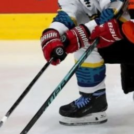
Казахстана, Беларуси,
США и Канады.
Хабаровчане в группе
обыграли Германию
в овертайме, в серии
буллитов победили
сборную Восточного
побережья США,
а команду Канады
переиграли с «сухим»
счётом 2:0. Хоккеисты
из Швейцарии уступили
со счётом 1:7. Путёвку
в полуфинал перекрыла
сборная Чехии, которой
хабаровчане проиграли
в четвертьфинале.
Тренер Иван Горченков
сравнил турнир
по уровню организации
с детским чемпионатом
мира и отметил, что такой
международный опыт
станет хорошей