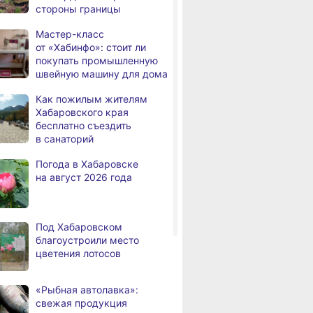
стороны границы
дня
с инвалидностью
трудоустроены
Мастер-класс
в Хабаровском крае
от «Хабинфо»: стоит ли
покупать промышленную
Магнитные бури,
,
швейную машину для дома
дня
радиационный фон и пробки
в Хабаровске 7 августа
Как пожилым жителям
Хабаровского края
Какой сегодня день: День
3,
бесплатно съездить
дня
маяка
в санаторий
В вузы Хабаровского края
,
Погода в Хабаровске
а
в этом году подали свыше
на август 2026 года
100 тысяч заявлений
Троих хабаровских
,
а
пожарных наградили
Под Хабаровском
медалями «За спасение
благоустроили место
на пожаре»
цветения лотосов
В Николаевске-на-Амуре
,
а
по нацпроекту капитально
«Рыбная автолавка»:
ремонтируют кровлю Дома
свежая продукция
культуры