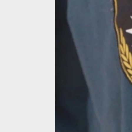
округе местами установился пятый,
чрезвычайный класс пожарной опасн
На последствия ДТП спасатели
реагировали пять раз, на аварийно-
спасательные работы — дважды.
На водоёмах зафиксировано одно
происшествие: в посёлке Горин
Солнечного округа автомобиль съех
в реку Гайчан. Мужчина, находивший
внутри, не сумел выбраться
и предположительно утонул. К месту
происшествия направили водолазну
группу поисково-спасательного отря
из Комсомольска-на-Амуре, поиски
продолжаются.
В ТЕМУ:
Хабаровск в дыму: природные пожа
взяли город в кольцо
Читайте нас в соцсетях:
ВКонтакте
,
Одноклассники,
Телеграм
или
Яндекс.Дзен
и
МАКС
Как вам материал?
Огонь!
Супер
Удивило
Грустно
Злость
Разочаров