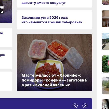
выплату вместо соцуслуг
сего
ли
ии
Законы августа 2026 года:
что изменится в жизни хабаровчан
09:28
сего
ле
08:0
сего
19:34
дин
вчер
19:06
Мастер-класс от «Хабинфо»:
вчер
помидоры «конфи» — заготовка
в разы вкусней вяленых
18:23
вчер