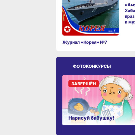
«Аму
Хаба
праз
и му
Журнал «Корея» №7
ФОТОКОНКУРСЫ
ЗАВЕРШЁН
Нарисуй бабушку!