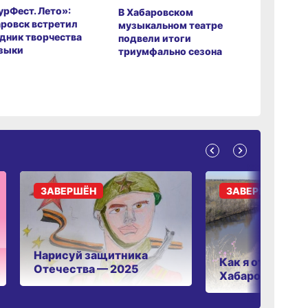
рФест. Лето»:
Хабаров
В Хабаровском
ровск встретил
музыкаль
музыкальном театре
дник творчества
завершил
подвели итоги
зыки
мировой 
триумфально сезона
ЗАВЕРШЁН
ЗАВЕРШЁН
Нарисуй защитника
Как я отдыхаю 
Отечества — 2025
Хабаровском к