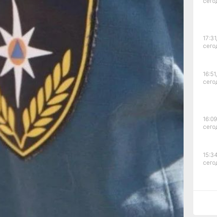
сего
ости.
17:31
сего
ал
16:51,
ся
сего
ю
да
16:09
сего
ры
15:34
сего
15:03
сего
ание