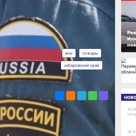
м
и
ОПУБЛИКОВАНО
13 мая 2026 г., 11:29
Рек
Или
АВТОР
ТЕГИ
нов
мчс
пожары
хабаровский край
рае
ь,
Таисия
и
Субботина
ПОДЕЛИТЬСЯ
в
НОВ
ла
18:28
сего
ом
18:14