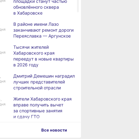
дня
площадки станут частью
обновлённого сквера
в Хабаровске
В районе имени Лазо
,
дня
заканчивают ремонт дороги
Переяславка — Аргунское
Тысячи жителей
дня
Хабаровского края
переедут в новые квартиры
в 2026 году
Дмитрий Демешин наградил
,
дня
лучших представителей
строительной отрасли
Жители Хабаровского края
,
дня
вправе получить вычет
за спортивные занятия
и сдачу ГТО
В Хабаровске уровень
,
Все новости
дня
Амура достиг 427