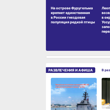
СРЕДА ОБИТАНИЯ
СРЕД
На острове Фуругельма
Лео
крепнет единственная
воз
в России гнездовая
в ок
популяция редкой птицы
Уссу
запо
перв
РАЗВЛЕЧЕНИЯ И АФИША
В ра