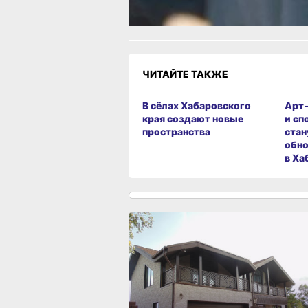
ЧИТАЙТЕ ТАКЖЕ
В сёлах Хабаровского
Арт
края создают новые
и сп
пространства
стан
обно
в Ха