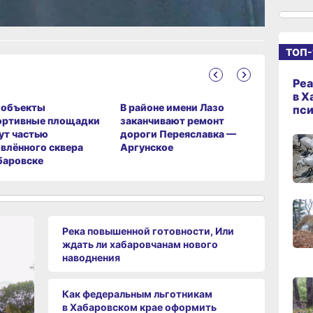
14:09
сего
ТОП-
13:04
Реа
сего
в Х
‑объекты
В районе имени Лазо
Тысячи 
пс
ортивные площадки
заканчивают ремонт
Хабаровс
ут частью
дороги Переяславка —
переедут
12:37
влённого сквера
Аргунское
квартиры
сего
баровске
11:14,
сего
Река повышенной готовности, Или
ждать ли хабаровчанам нового
наводнения
10:21,
сего
Как федеральным льготникам
в Хабаровском крае оформить
09:4