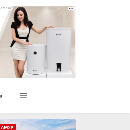
4073930
я
 АМУР