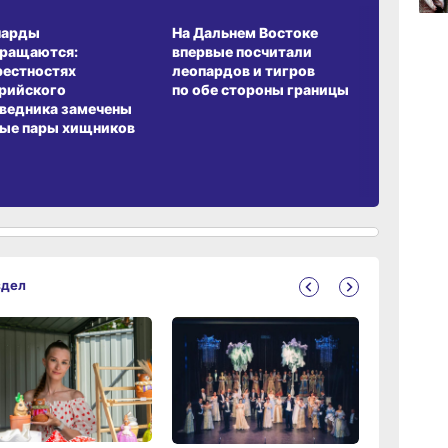
А ОБИТАНИЯ
СРЕДА ОБИТАНИЯ
ЗЕМЛЯКИ
парды
На Дальнем Востоке
Пионовый
17:36
вчер
вращаются:
впервые посчитали
хабаровч
рестностях
леопардов и тигров
Воронкев
рийского
по обе стороны границы
ведника замечены
17:09
ые пары хищников
вчер
здел