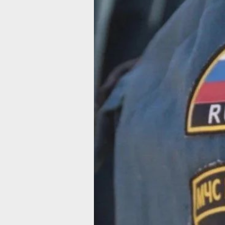
В Хабаровско
крае потушил
115 пожаров
за сутки
В Солнечном округе водолазы ищут
мужчину, пропавшего в реке
Фото:
Ольга Григорьева
За минувшие сутки в Хабаровском к
чрезвычайных ситуаций не случилос
однако пожарные расчёты выезжал
по вызовам 115 раз. Как сообщили
в пресс-службе ГУ МЧС России
по Хабаровскому краю, пять пожаро
произошли в жилье, ещё 15 раз горе
сухая растительность.
Особый противопожарный режим
действует в 12 муниципальных
образованиях, включая Хабаровск
и Комсомольск-на-Амуре. В Бикинск