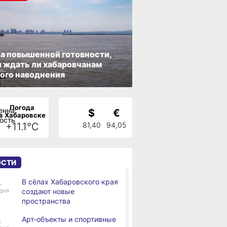
а повышенной готовности,
 ждать ли хабаровчанам
ого наводнения
Погода
$
€
в Хабаровске
+11.1°C
81,40
94,05
ОСТИ
В сёлах Хабаровского края
,
дня
создают новые
пространства
Арт‑объекты и спортивные
,