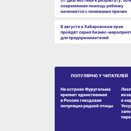
От диагностики к результату: по
современная помощь ребенку
начинается с понимания причин
В августе в Хабаровском крае
пройдёт серия бизнес‑мероприя
для предпринимателей
ПОПУЛЯРНО У ЧИТАТЕЛЕЙ
СРЕДА ОБИТАНИЯ
СРЕД
На острове Фуругельма
Лео
крепнет единственная
воз
в России гнездовая
в ок
популяция редкой птицы
Уссу
запо
перв