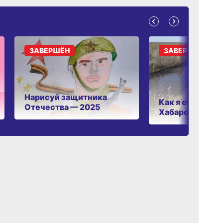
ЗАВЕРШЁН
ЗАВЕРШЁН
Нарисуй защитника
Как я отдыхаю 
Отечества — 2025
Хабаровском к