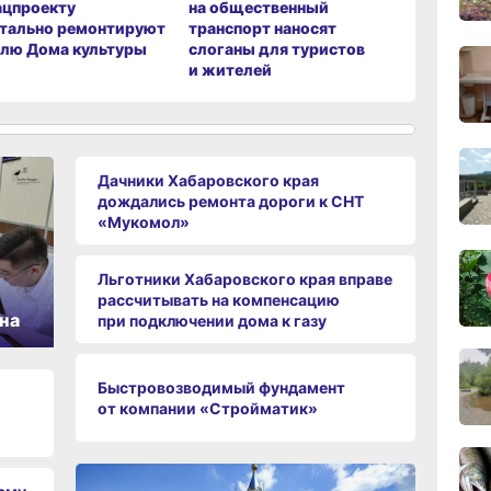
ацпроекту
на общественный
появится
тально ремонтируют
транспорт наносят
спортивн
лю Дома культуры
слоганы для туристов
11:09
и жителей
сего
10:33
Дачники Хабаровского края
сего
дождались ремонта дороги к СНТ
«Мукомол»
10:10
сего
Льготники Хабаровского края вправе
рассчитывать на компенсацию
на
при подключении дома к газу
09:52
сего
Быстровозводимый фундамент
от компании «Стройматик»
09:47