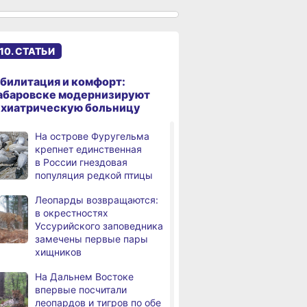
в Хабаровском крае
стабильная
В Хабаровском крае
,
10. СТАТЬИ
дня
высокотехнологичную
помощь получили более
12,5 тысячи человек
билитация и комфорт:
абаровске модернизируют
Уровень Амура
3,
ихиатрическую больницу
дня
у Хабаровска достиг 423
см, вода продолжает
На острове Фуругельма
подниматься
крепнет единственная
в России гнездовая
В администрации
,
популяция редкой птицы
дня
Хабаровска обсудили
использование средств
Леопарды возвращаются:
туристического налога
в окрестностях
на благоустройство
Уссурийского заповедника
замечены первые пары
За сутки в Хабаровском
,
хищников
дня
крае в 4 ДТП пострадали 10
человек
На Дальнем Востоке
впервые посчитали
В Хабаровске из горящей
,
евске-на-Амуре
Федеральный эксперт
Дебаркадеры
леопардов и тигров по обе
дня
квартиры на Чехова