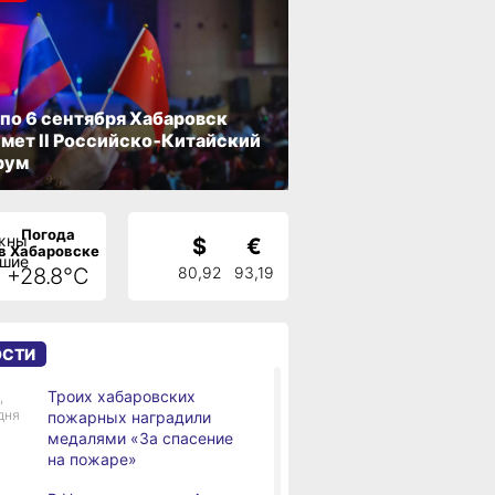
 по 6 сентября Хабаровск
мет II Российско‑Китайский
рум
Погода
$
€
в Хабаровске
+28.8°C
80,92
93,19
ОСТИ
Троих хабаровских
,
дня
пожарных наградили
медалями «За спасение
на пожаре»