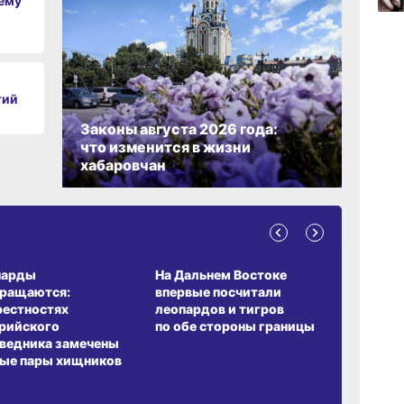
чему
сего
09:31
сего
тий
Законы августа 2026 года:
08:05
что изменится в жизни
сего
хабаровчан
19:40
вчер
А ОБИТАНИЯ
СРЕДА ОБИТАНИЯ
ЗЕМЛЯКИ
парды
На Дальнем Востоке
Пионовый
вращаются:
впервые посчитали
хабаровч
рестностях
леопардов и тигров
Воронкев
рийского
по обе стороны границы
ведника замечены
ые пары хищников