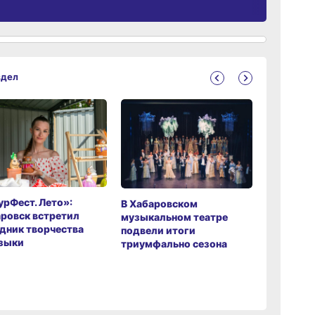
здел
рФест. Лето»:
Хабаров
В Хабаровском
ровск встретил
музыкаль
музыкальном театре
дник творчества
завершил
подвели итоги
зыки
мировой 
триумфально сезона