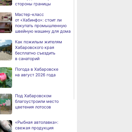
 «умная»
высоко оценил
с памятными 
стороны границы
эвакуировали 6 человек
ая площадка
спортивную
начали строи
инфраструктуру
в Хабаровско
Мастер-класс
В трёх районах
,
Хабаровского края
от «Хабинфо»: стоит ли
дня
Хабаровского края
покупать промышленную
установился высокий класс
швейную машину для дома
пожарной опасности
Как пожилым жителям
В угледобывающем районе
,
Хабаровского края
дня
Хабаровского края
бесплатно съездить
модернизировали 4G
в санаторий
Правительство
,
Погода в Хабаровске
дня
Хабаровского края
на август 2026 года
возрождает
Дальневосточную студию
кинохроники
Под Хабаровском
В команду крупного
,
благоустроили место
дня
издательского дома
цветения лотосов
требуется специалист
по документообороту
и сопровождению продаж
«Рыбная автолавка»:
свежая продукция
«Раскладушки» и «книжки»
,