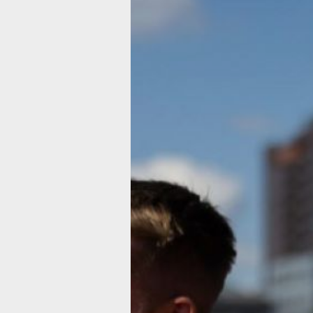
Спортсмены
Хабаровского
края завоевал
медали
на стартах
по легкой
атлетике
и дзюдо
В копилке спортсменов золото и сер
Фото:
ВФЛА
Спортсмены Хабаровского края заво
три медали на престижных
международных соревнованиях.
Дзюдоист Виктор Руденко стал