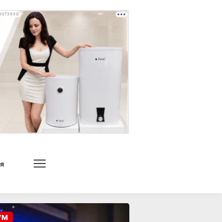
4073930
я
УМ