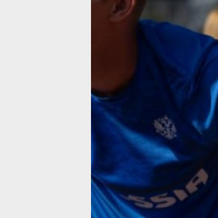
серебряным призером серии Гран-п
по спорту слепых в Египте, а легкоат
Александр Николаев и Екатерина Кон
взяли серебро и золото на турнире
«Королева спорта» в Екатеринбурге,
сообщает пресс-служба Хабаровско
края.
Виктор Руденко, выступавший в весо
категории до 70 кг, уверенно прошел
спортсменов из Франции, Казахстана
и Италии, но в финале уступил
паралимпийскому чемпиону из Румы
На легкоатлетическом турнире, где
собрались 270 спортсменов из Росси
Эфиопии, Беларуси и Буркина-Фасо,
Александр Николаев завоевал сереб
на дистанции 200 метров, уступив
победителю менее 0.3 секунды.
В беге на 100 метров он занял пятое
место. Екатерина Конева одержала 
в тройном прыжке с результатом 14.
метра, а Виктория Баркова заняла ш
место в прыжках в длину, показав
результат уровня мастера спорта Ро