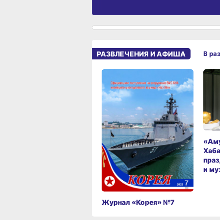
РАЗВЛЕЧЕНИЯ И АФИША
В ра
«Аму
Хаба
праз
и му
Журнал «Корея» №7