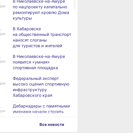
В Николаевске-на-Амуре
,
дня
по нацпроекту капитально
ремонтируют кровлю Дома
культуры
В Хабаровске
,
дня
на общественный транспорт
наносят слоганы
для туристов и жителей
В Николаевске-на-Амуре
,
дня
появится «умная»
спортивная площадка
Федеральный эксперт
дня
высоко оценил спортивную
инфраструктуру
Хабаровского края
Дебаркадеры с памятными
,
дня
именами начали строить
в Хабаровском крае
Все новости
Эпидобстановка
,
дня