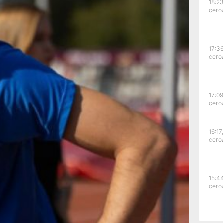
ри
18:23
леты
сего
ева
го
17:36
сего
вой
17:09
сего
нии.
и,
16:17,
сего
ро
15:44
победу
сего
18
естое
15:08
ссии.
сего