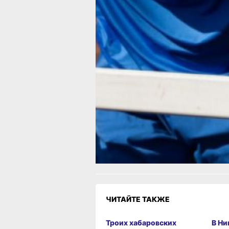
Эти старты стали завершающими в л
сезоне для дальневосточных
спортсменов, показавших стабильно
высокие результаты на международ
арене.
В ТЕМУ:
Высокоскоростной интернет впервы
провели в труднодоступное село Туг
Хабаровского края
Читайте нас в соцсетях:
ВКонтакте
,
Одноклассники,
Телеграм
или
Яндекс.Дзен
и
МАКС
Как вам материал?
Огонь!
Супер
Удивило
Грустно
Злость
Разочаров
ЧИТАЙТЕ ТАКЖЕ
Троих хабаровских
В Ни