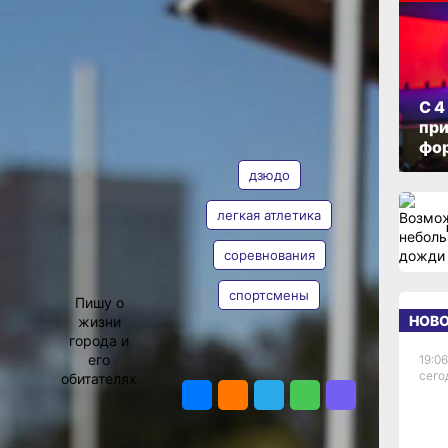
ОПУБЛИКОВАНО
26 августа 2025 г., 16:05
и
С 4
при
АВТОР
ТЕГИ
фо
дзюдо
легкая атлетика
соревнования
Виктория
Андреева
спортсмены
Пишу о
НОВ
жизни
ебро
города и
его
19:06
ПОДЕЛИТЬСЯ
евали
сего
обитателях