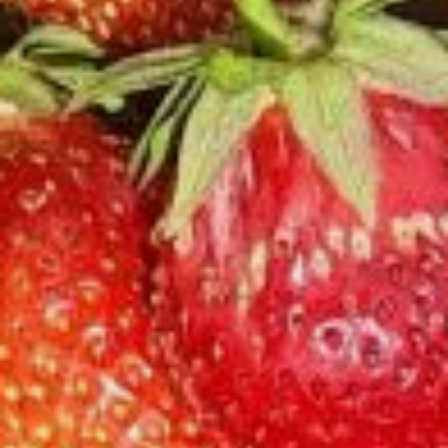
именно: оставлять
для размножения только первые
розетки на усах, а также отбирать
в качестве маточных растений.
Напрашивается вывод, что лучше
пожертвовать одним летним
сезоном, не поддаваться
искушению и обрывать абсолютно
все усы (есть такое мнение,
что вес оборванных усов равен
весу «недополученных» ягод).
Собирать в первый год только
ягоды, отобрав при этом лучшие
по урожайности кустики, и только
в следующем году именно
их использовать как маточные
растения.
Расскажу о своем способе
«ускоренного» размножения
земляники, который разработала
за несколько лет. Суть метода
в том, что мы сами становимся
«родителями» для земляничных