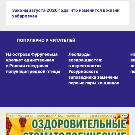
Законы августа 2026 года: что изменится в жизни
хабаровчан
ПОПУЛЯРНО У ЧИТАТЕЛЕЙ
СРЕДА ОБИТАНИЯ
СРЕДА ОБИТАНИЯ
СР
На острове Фуругельма
Леопарды
Н
крепнет единственная
возвращаются:
в
в России гнездовая
в окрестностях
л
популяция редкой птицы
Уссурийского
п
заповедника замечены
первые пары хищников
РЕКЛАМА • ИП СТУЧКОВА ДИАНА ВАДИМОВНА ОГРНИП 325253600107053