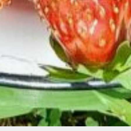
место в поддон, в котором
поддерживать уровень воды
около 1 см. Укоренение наступает
через 2 — 2,5 недели, и еще
через 1,5 — 2 недели их можно
будет высадить в открытый грунт.
При обоих вариантах укореняется
около 90% розеточек.
Ольга Школьникова, дачница
со стажем, ЕАО
В ТЕМУ:
Советы хабаровским дачникам:
что делать с порослью малины?
Еще больше
советов:
Одноклассники
,
ВКонтакте
и
Телеграм
Как вам материал?
Огонь!
Супер
Удивило
1
Грустно
Злость
Разочарование