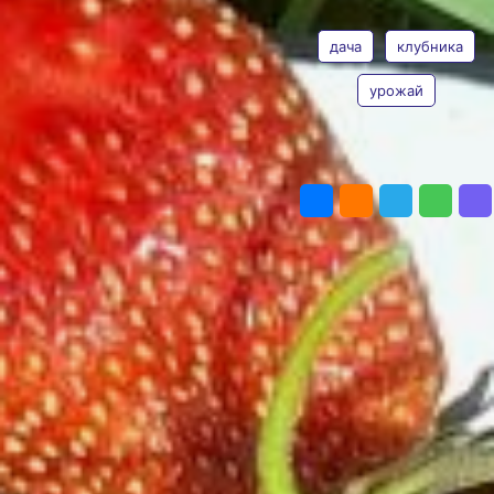
ТЕГИ
садовода
дача
клубника
Фото:
Светлана Калинина
В наше непростое время, когда
садовод приобретает
урожай
понравившиеся ему растения, он
иногда просто не в состоянии
потратить большую сумму денег
ПОДЕЛИТЬСЯ
на то количество экземпляров,
которое необходимо для получения
достаточного для семьи урожая.
Обычно покупается 2 — 3 кустика
крупноплодной земляники
(которую называют клубникой).
Именно они и становятся
маточными растениями. С них
и усы берут для размножения
и собирают ягоды…
К сожалению, при такой
эксплуатации кустиков (и на ягоды,
и на усы) земляника начинает
вырождаться, так как не всегда
удается отследить и выполнить все
требования по размножению. А