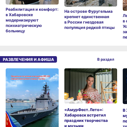
Реабилитация и комфорт:
На острове Фуругельма
в Хабаровске
Л
крепнет единственная
модернизируют
в
в России гнездовая
психиатрическую
У
популяция редкой птицы
больницу
з
п
РАЗВЛЕЧЕНИЯ И АФИША
В раздел
«АмурФест. Лето»:
В
Хабаровск встретил
м
праздник творчества
п
и музыки
т