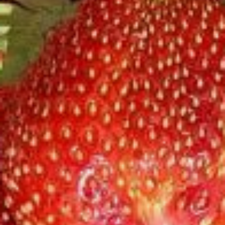
обрывать, не говоря уже
о завязывании плодов, — пусть
не тратят лишние силы.
Когда усы достигнут длины 20 —
30 см, а розеточка не менее 1,5 —
2 см в диаметре, обрезаем
или обрываем ее (придерживая
материнский кустик). Вот теперь-
то и вступают в силу ваши
родительские обязанности. Вы
должны будете обеспечить этих
крох всем самым необходимым —
питанием и влагой.
Здесь
возможно два варианта:
Опустить концы усов
в питательный раствор,
закрепив их концы в сосуде,
чтобы случайно не выскочили.
А сами розеточки либо
оставить как есть и подождать,
пока сформируются зачатки
корней, а затем уже посадить
их, либо сразу закрепить