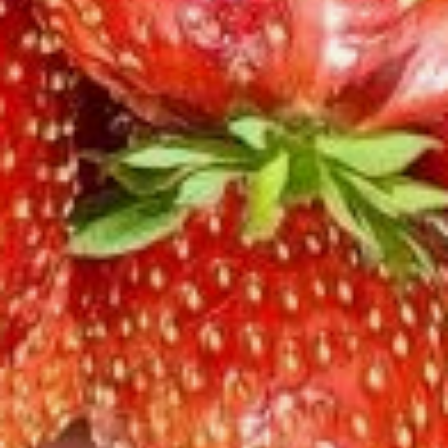
в стаканчиках с субстратом
(как у материнского растения).
Сверху обязательно положить
мох (и следить за тем, чтобы он
был постоянно влажным). Так
розеточки быстрее начнут
укореняться, а значит, смогут
начать «самостоятельную
жизнь» на собственных
корнях;
При заполнении горшочков
субстратом аккуратно,
спиралькой, укладываем усик
в горшочке, оставляя
на поверхности только
розетку. Почву вокруг нее
также необходимо
замульчировать мхом.
Для поддержания необходимого
уровня влажности одно
из основных условий успешного
укоренения — горшочки
надо поставить в притененное