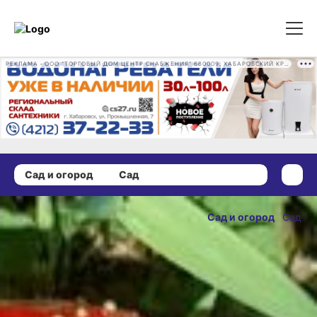
РЕКЛАМА • ООО "ТОРГОВЫЙ ДОМ ЦЕНТР СНАБЖЕНИЯ" 680009, ХАБАРОВСКИЙ КРАЙ, ГОРОД ХАБАРОВСК, ПРОМЫШЛЕННАЯ УЛ., Д. 7 ОГРН 1162724073930
Сад и огород
Сад
11 августа 2025 г., 16:00
Секреты
Сад и огород
Сад
успешного
ОПУБЛИКОВАНО
размножения
11 августа 2025 г., 16:00
клубники
от хабаровского