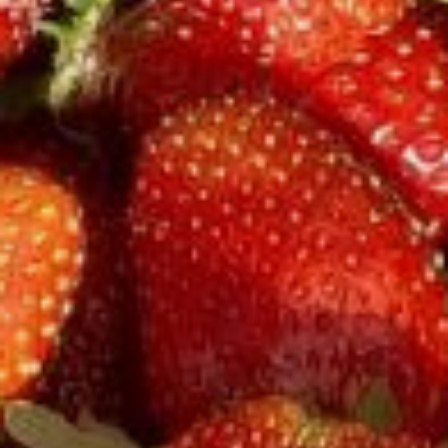
развития;
обработка кустов безопасными
средствами защиты от болезней
(лучше, естественно, природными).
Маточные кустики я высаживаю
в горшки объемом не менее пяти
литров. Так они становятся более
мобильными. И их можно
перемещать в зависимости
от погодных и других условий.
В качестве посадочного субстрата
использую смесь дерновой земли
с иголками из-под сосен и мха-
сфагнума. Такая смесь хорошо
держит влагу, она достаточно
легкая и, что главное, растения
не болеют, крепкие, очень быстро
растут и отлично размножаются.
Через некоторое время кустики
начнут выкидывать и усы,
и бутоны. Поскольку нам нужны
именно усы, то бутоны
(желательно до распускания
цветков) необходимо регулярно