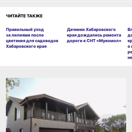
ЧИТАЙТЕ ТАКЖЕ
Правильный уход
Дачники Хабаровского
В
за лилиями после
края дождались ремонта
д
цветения для садоводов
дороги к СНТ «Мукомол»
к
Хабаровского края
о
р
н