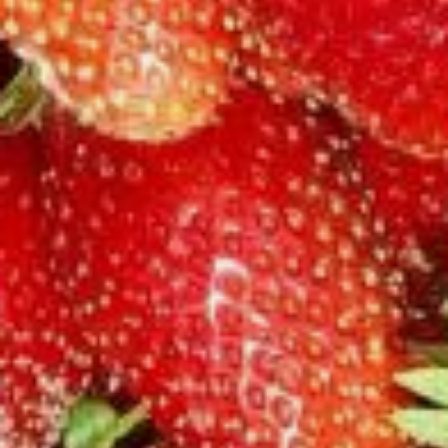
усов.
По усам и происходит питание
детишек — розеточек, пока те
не начнут жить самостоятельно
на своих корнях. Но если рождение
раньше срока детенышей ничего
хорошего не приносит, то с
земляникой матушку-природу
можно немножко и поторопить.
Итак, у вас есть несколько
кустиков земляники, которые вы
хотите размножить. Излишне
говорить, что уход за ними должен
быть очень и очень хорошим.
Необходимы:
большая площадь питания
и освещения;
мульчирование почвы вокруг
кустиков;
регулярные подкормки;
обрезание чистыми ножницами
(чтобы через ранки не произошло
заражение) усов, когда они
достигнут необходимого уровня