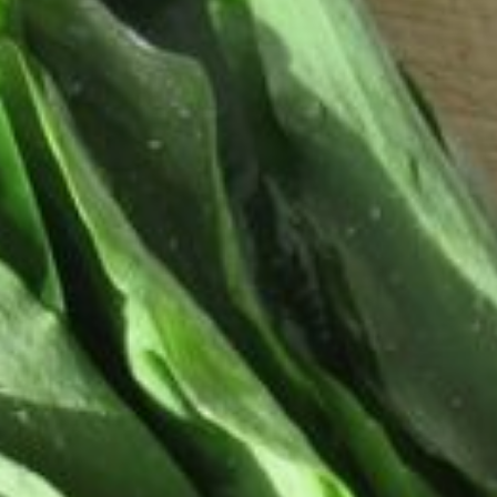
черемша
Собранную черемшу перебрать,
помыть, собрать в небольшие
пучки и сложить в банку.
Приготовить нужное количество
маринада. Из расчета на 1 л воды
— 2 ст. ложки сахара, 1 ст. ложка
соли, 1 ст. ложка уксусной
эссенции. Если черемшу сложили
в трехлитровую банку, потребуется
примерно 2 л маринада. В воде
растворить соль и сахар, довести
маринад до кипения, влить
уксусную эссенцию и убрать
с огня.
Маринад остудить до температуры
60-70 градусов и залить им
черемшу. После остывания
черемша осядет, и надо долить
маринад. Закрыть капроновой
крышкой и хранить в прохладном
месте.
При такой заготовке резкого