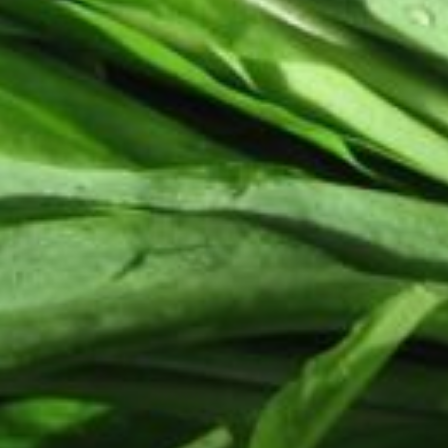
прошлого века. Он повар
по одному из своих образований,
и даже не знаю, сам придумал
или у кого перенял. Но с тех пор
мы каждую весну черемшу ждали
с нетерпением. Позже, когда
появились морозильные камеры,
стали запасать на зиму.
Тесто для вареников и пирожков —
самое обычное, пельменное
или дрожжевое соответственно. А
вот с начинкой возможны
вариации.
Базовый: нарезанную черемшу
перемешать с рублеными
вареными яйцами и слегка
посолить. Здесь главное помнить,
что черемшу, как и любую зелень,
легко пересолить, поэтому
и присаливаем лишь слегка. Всё,
начинка готова, можно
использовать по назначению.
Второй вариант начинки, я стала
так делать недавно: черемша,