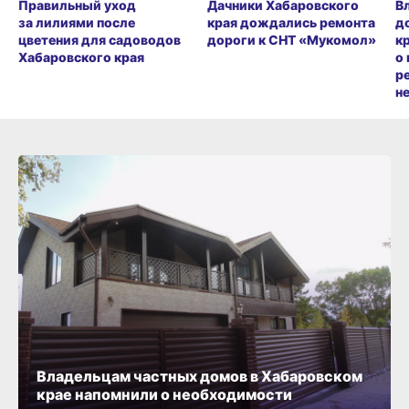
Правильный уход
Дачники Хабаровского
В
за лилиями после
края дождались ремонта
д
цветения для садоводов
дороги к СНТ «Мукомол»
к
Хабаровского края
о
р
н
Владельцам частных домов в Хабаровском
крае напомнили о необходимости