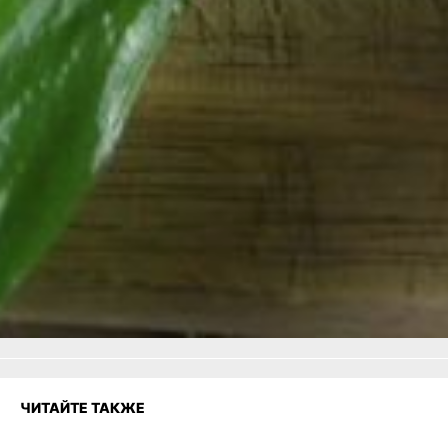
очень вкусно.
Ну и, конечно, замороженную
черемшу, как и свежую, можно
добавлять в первые и вторые
блюда в качестве приправы.
В ТЕМУ:
Делаем запасы на зиму с весны:
жгучий овощ крапива
Еще больше
советов:
Одноклассники
,
ВКонтакте
и
Телеграм
Как вам материал?
Огонь!
Супер
Удивило
4
Грустно
Злость
Разочарование
ЧИТАЙТЕ ТАКЖЕ