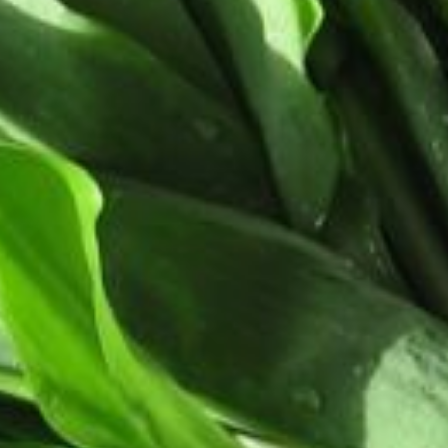
запаха черемши почти не остается,
а вкус очень приятный —
кисловато-сладковатый, слегка
острый. Подходит в качестве
закуски к мясу, рыбе, картофелю…
Черемша
замороженная
Черемшу перебрать, помыть,
и выложить на сито, чтобы стекла
лишняя влага. Дополнительно
можно еще промокнуть
полотенцем. Затем нарезать мелко
вместе с листьями и стеблями,
сложить в плотно закрывающиеся
пластиковые контейнеры,
не слишком уплотняя, и отправить
в морозильную камеру. Все,
заготовка готова.
В моей семье замороженная
черемша — стратегический запас
для вареников и пирожков.
Рецепту этому нас с сестрой
научил старший брат. В 90-е годы