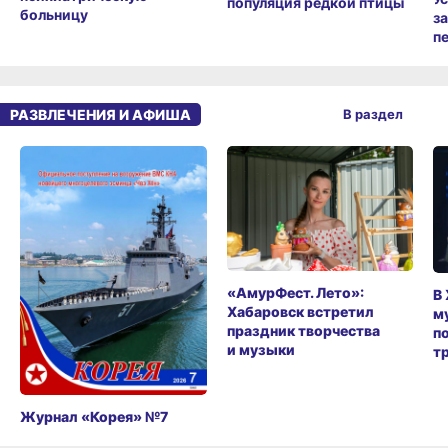
популяция редкой птицы
больницу
з
п
РАЗВЛЕЧЕНИЯ И АФИША
В раздел
«АмурФест. Лето»:
В
Хабаровск встретил
м
праздник творчества
п
и музыки
т
Журнал «Корея» №7