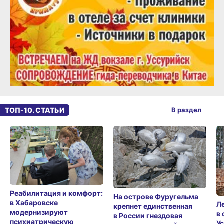
ТОП-10. СТАТЬИ
В раздел
Реабилитация и комфорт:
На острове Фуругельма
в Хабаровске
Л
крепнет единственная
модернизируют
в
в России гнездовая
психиатрическую
У