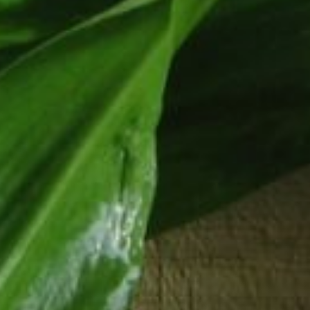
вареные рубленые яйца и натертый
сыр. С сыром вкус получается
более насыщенным и более
нежным, что ли.
Третий, скорее не вариант,
а нюанс: яйца для начинки
не варить, а разбить их на
сковороду с разогретым
растительным маслом, размешать
вилкой и довести до готовности.
Остудить, размять вилкой
и смешать с черемшой.
Если черемша замороженная,
ее для начинки надо смешивать
с другими ингредиентами,
не размораживая. И сразу же,
не мешкая, лепить. Иначе
при оттаивании присоленная
черемша выделит много сока.
Вареники с черемшой можно
подавать со сливочным маслом
или сметаной. Пирожки хороши
жареные в масле. Поверьте, это