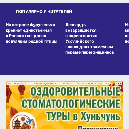
ПОПУЛЯРНО У ЧИТАТЕЛЕЙ
СРЕДА ОБИТАНИЯ
СРЕДА ОБИТАНИЯ
СР
На острове Фуругельма
Леопарды
Н
крепнет единственная
возвращаются:
в
в России гнездовая
в окрестностях
л
популяция редкой птицы
Уссурийского
п
заповедника замечены
первые пары хищников
РЕКЛАМА • ИП СТУЧКОВА ДИАНА ВАДИМОВНА ОГРНИП 325253600107053