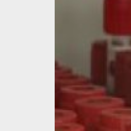
управляемым посредством своевре
выявления и постоянного лечения. П
условиях заболевание практически н
продолжительность и качество жизни
рассказала главный внештатный спе
Минздрава России по вопросам ВИЧ
ДФО Анна Кузнецова.– Раньше наши
приходилось принимать до 20 таблето
сегодня медицина шагнула далеко вп
терапия сильно изменилась, - сегодн
двух препаратов.
центр антиспид