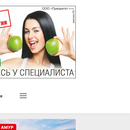
я
 АМУР