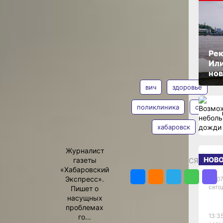
ОПУБЛИКОВАНО
29 ноября 2023 г., 15:18
е до
Рек
т
Или
АВТОР
ТЕГИ
нов
 – строчка из
вич
здоровье
актуальна.
полноценную
поликлиника
спид
ся спортом,
лубокой
хабаровск
Екатерина
но принимать
Подпенко
но более трех
Журналист
, кто встал на
НОВ
газеты
ПОДЕЛИТЬСЯ
з «ушел в
«Хабаровский
лагать, как и
Экспресс».
14:07
сего
 потому что не
Пишет о
 в крае
насущных
арственной
проблемах
иСПИД».
13:35
го...