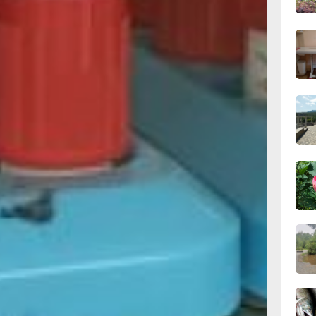
вчер
ы получают
ИД» за счет
15:34
а же они
вчер
ния. На
о, примерно
тся, что
таточно
15:03
ва раза в год.
вчер
ости медицины
ствам вирус
. Такой
14:09
же через три
вчер
енщинам с ВИЧ
льным
13:04
етки, то
вчер
оза. Главное
года все наши
етей, –
филактики,
12:37
. – Но прием
вчер
ние длится