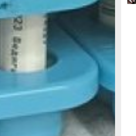
ают врачи,
 по большой,
11:14,
вчер
олевает более
ицинской
евших -
растные
огочисленная
к принято
т о
ораздо
 предметы,
ожатия или
Но в обществе
ким пациентам
в новом
их в краевом
которое
иагноз и жить
водим
альную
качестве