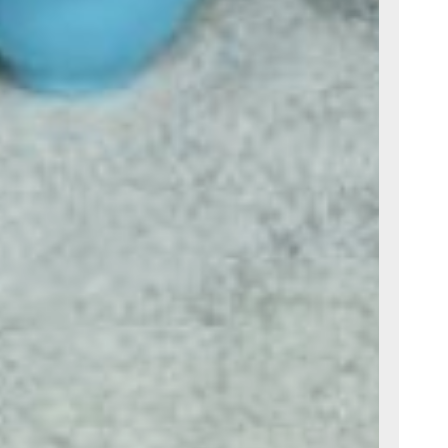
 пациентом.
ем решать
го пациенты
ями. И такое,
 с тем, что им
 с работы.
рачивались от
казывает
Романова,
 20 лет назад,
одится
баровчанка
ВИЧ.