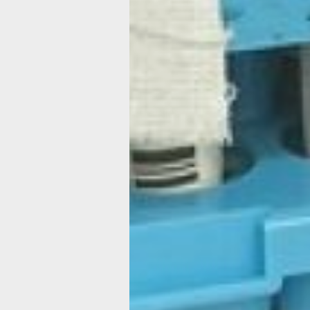
всю жизнь.
Главный путь передачи, предупрежд
незащищённый половой акт. И именно
но незащищенной любви регионе заб
80 процентов. Согласно цифрам мед
статистики почти 60 процентов забол
мужчины. И если рассматривать воз
«предпочтения» вируса, то самая мн
группа 35-45 лет, а не молодежь, ка
считать. Молодежь как раз таки знае
контрацепции и угрозах заражения г
больше.
Вирус не передается через бытовые
укусы животных и насекомых, рукоп
даже поцелуй, подчеркивают врачи. 
все равно до сих пор относятся к та
насторожено. Сложно принять себя 
«статусе» и самим пациентам. Для н
центре работает целое сообщество, 
помогает инфицированным принять д
с ним.
центр антиспид
– Мы собираемся еженедельно, про
совместные беседы оказываем мор
поддержку пациентам, выступаем в 