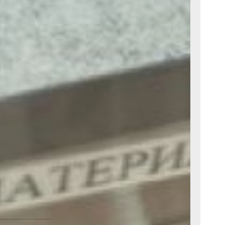
рофессии и
ка находятся
 любовью.
или диагноз
ался делать
дал анализы.
идал. И когда
н не
сказывает
кровь на ВИЧ
рофилактики.
е, тем
терапия.
рственной
центр
Фото автора