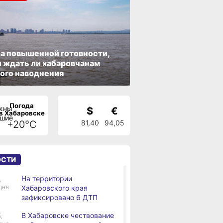
а повышенной готовности,
 ждать ли хабаровчанам
ого наводнения
Погода
$
€
в Хабаровске
+20°C
81,40
94,05
ОСТИ
На территории
,
дня
Хабаровского края
зафиксировано 6 ДТП
В Хабаровске чествование
,