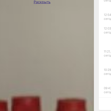
сего
ИЧ-инфекцией
Раскрыть
бря можно
атус в
12:54
жительства, а
сего
, пройти
можно 30
12:03
 часов и 2
сего
о 16 часов.
дственно в
ника по
 8 до 12 часов.
11:21,
сего
ом в
 терапию.
10:29
 зная свой
сего
прохождения
ием лекарств
иентам жить
09:4
и диагноза.
сего
самых
болеваний в
болевание
09:2
, но
сего