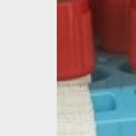
Все лекарства хабаровские пациент
бесплатно в краевом центре «АнтиСП
средств федерального бюджета. Сюд
приходят для контроля своего состоя
первых порах это нужно делать част
раз в месяц. Но когда врачи убеждаю
подобранная терапия действует, дос
посещать центр для сдачи анализов д
По словам врачей, сегодня возможн
дошли до того, что благодаря лекар
может вовсе не определятся в крови
человек перестает быть заразным у
месяца лечения. Именно поэтому ж
удается рожать здоровых детей.
– Если беременная с ВИЧ-положите
статусом получает специальные табл
малыш появляется на свет без диагн
не кормить грудью. За последние 22 
пациентки родили только здоровых д
рассказала заведующая отделом про
врач психиатр-нарколог Ольга Мисак
препаратов прекращать нельзя. Лече