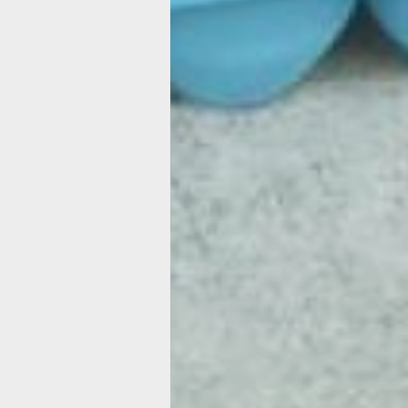
посредников между врачём и самим
Объясняем процесс лечения, помога
какие-то личные вопросы. Чаще все
боятся, что станут социальными изго
увы, не редкость. Люди сталкивались
отказывали в медпомощи и увольняли
Были случаи, когда даже семьи отво
человека с таким диагнозом, – расс
ведущая группы поддержки Инесса 
которая сама узнала о своем статусе
и на личном опыте знает, с чем прих
сталкиваться человеку. А теперь ха
консультирует тех, кому поставили 