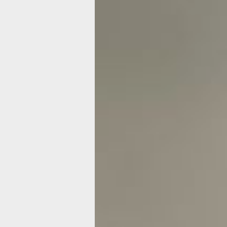
По большой и
чистой любви:
СПИД в регион
сих пор не спи
«А у тебя СПИД, и значит, мы умрем»
этой популярной песни давно уже не 
Сегодня ВИЧ-пациенты могут вести 
жизнь, в том числе активно занимать
иметь здоровых детей и дожить до г
старости. Главное условие - регуляр
лекарства.
центр антиспид
В Хабаровском крае зарегистрирова
тысяч человек с ВИЧ. И это только те
учет. Сколько тех, кто, узнав диагно
подполье» врачи могут только предпо
о тех, кто не знает о своем диагнозе,
проходит тестирование. А его делают
совершено бесплатно в любой госуд
поликлинике и краевом центре «Ант