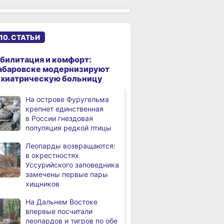
в Хабаровске 8 августа
Какой сегодня день:
,
дня
Всемирный день кошек
10. СТАТЬИ
В сёлах Хабаровского края
,
билитация и комфорт:
а
создают новые
абаровске модернизируют
пространства
ихиатрическую больницу
Арт‑объекты и спортивные
,
На острове Фуругельма
а
площадки станут частью
крепнет единственная
обновлённого сквера
в России гнездовая
в Хабаровске
популяция редкой птицы
В районе имени Лазо
,
Леопарды возвращаются:
а
заканчивают ремонт дороги
в окрестностях
Переяславка — Аргунское
Уссурийского заповедника
замечены первые пары
Тысячи жителей
хищников
а
Хабаровского края
переедут в новые квартиры
На Дальнем Востоке
в 2026 году
впервые посчитали
леопардов и тигров по обе
Дмитрий Демешин наградил
,