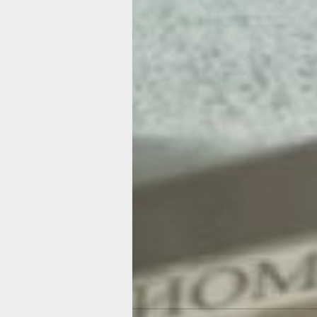
СПИД не делит людей по возрасту, п
социальному положению. В зоне рис
все, даже те, кто давно «завязал» с
– У нас был случай, когда мы постав
70-летнему пациенту. Дедушка собр
операцию по удалению катаракты и с
Такого результата он, конечно, не ож
заразился тоже неизвестно, на ВИЧ о
тестировался очень много лет, – рас
Ольга Мисак.
Специалисты рекомендуют сдавать 
дважды в год, - это основная мера п
Чем раньше обнаружится заболевани
быстрее и эффективней подействует 
Такой анализ делают в любой госуда
поликлинике совершенно бесплатно.
антиспид