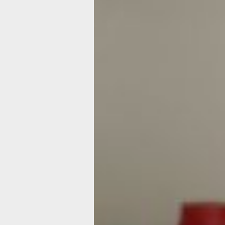
В канун всемирного дня борьбы с В
в Хабаровске с 27 ноября по 5 дека
анонимно и бесплатно узнать свой ст
медицинских организациях по месту 
также во время выездных акций. Так
анонимное экспресс-тестирование 
ноября в ТЦ «На Пушкина» с 12 до 18
декабря — в ТЦ «Южный Парк» с 11 д
Также анализы можно сдать непосре
Центре (пер. Пилотов, 2), с понедель
четверг с 8 до 16 часов и в пятницу с
Почти 90 % пациентов с этим диагноз
Хабаровском крае сегодня получают
Остальные либо находятся на этапе
дополнительного обследования, либо,
статус, добровольно отказались от 
терапии. Между тем, регулярный пр
позволяет ВИЧ-инфицированным пац
такой же жизнью, как и до постановк
– ВИЧ-инфекция остается одним из 
распространенных инфекционных за
России. На сегодняшний день это за
является хроническим, неизлечимым