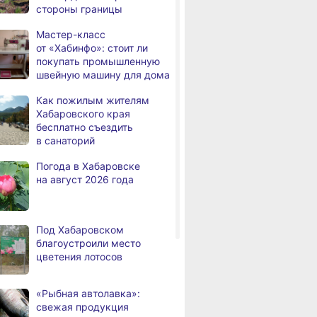
стороны границы
а
лучших представителей
строительной отрасли
Мастер-класс
от «Хабинфо»: стоит ли
Жители Хабаровского края
,
покупать промышленную
а
вправе получить вычет
швейную машину для дома
за спортивные занятия
и сдачу ГТО
Как пожилым жителям
Хабаровского края
В Хабаровске уровень
,
бесплатно съездить
а
Амура достиг 427
в санаторий
сантиметров
Погода в Хабаровске
Житель Хабаровского края
,
на август 2026 года
а
перевёл мошенникам
свыше миллиона рублей
В Хабаровске суд
,
Под Хабаровском
а
рассмотрит дело об ошибке
благоустроили место
при техобслуживании
цветения лотосов
самолёта
В Хабаровском крае
,
«Рыбная автолавка»:
а
за сутки произошло 3
свежая продукция
дорожно-транспортных