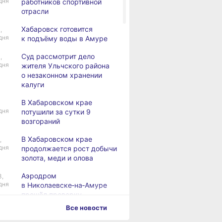
дня
работников спортивной
отрасли
Хабаровск готовится
,
дня
к подъёму воды в Амуре
Суд рассмотрит дело
,
дня
жителя Ульчского района
о незаконном хранении
калуги
В Хабаровском крае
дня
потушили за сутки 9
возгораний
В Хабаровском крае
,
дня
продолжается рост добычи
золота, меди и олова
Аэродром
3,
дня
в Николаевске‑на‑Амуре
прошёл проверку
Все новости
Магнитные бури,
4,
дня
радиационный фон и пробки