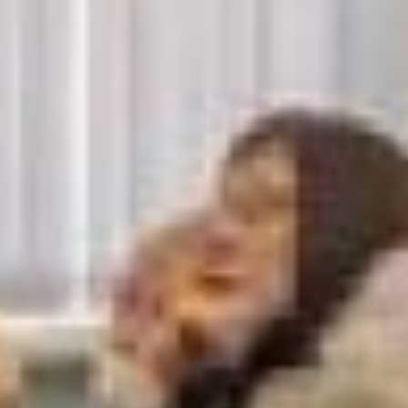
Там же в назначенные дни
встреч будет работать
мобильная бригада для
вакцинации
от «ковида».
«Первая ласточка» в пользу
появления школы прозвучала
от руководителя
регионального отделения
союза пенсионеров России
Анаиды Акопян. Она озвучила
востребованность
гериатрической помощи в
регионе на координационном
совете при нынешнем
губернаторе края. По этому
вопросу дали поручения,
которые теперь исполнены.
Правительство края
предоставило союзу
контакты всех
медучреждений города. И
куратором проекта стал
давнишний партнёр
пенсионерской организации –