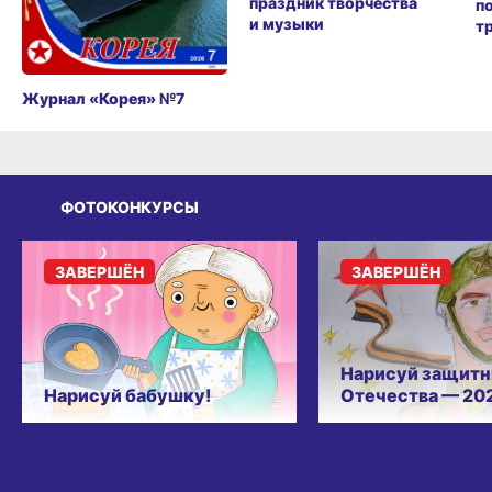
праздник творчества
п
и музыки
т
Журнал «Корея» №7
ФОТОКОНКУРСЫ
ЗАВЕРШЁН
ЗАВЕРШЁН
Нарисуй защитн
Нарисуй бабушку!
Отечества — 20