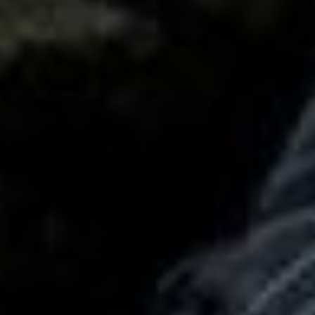
это о развитии
гериатрического направления
в Хабаровском крае.
Наталья Воронина,
заведующая кафедрой
внутренних болезней и
гериатрии дальневосточного
медицинского университета,
рассказала, что к 2050 году
количество людей старше 70
лет увеличится в два раза.
Поэтому главная задача,
которая стоит перед
специалистами, это
обеспечить качественное
старение, чтобы человеку
было комфортно и физически,
и умственно. А также
выявить синдромы, которые
могут привести к
инвалидности и
предотвратить ситуации
падения и перелома шейки
бедра.