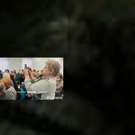
крайней мере, среди
пациентов. Это связано с
развитием интернета, люди
стали жалеть время для
диалога со специалистами с
глазу на глаз. И только сейчас
школы открываются вновь и
то – по потребности,
например, как это произошло
в Хабаровске.
Previous
Next
Практические рекомендации
У большей части пришедших
на лекцию были с собой
блокноты и ручки. 99,9% в
зале сидели женщины.
Первое, о чём им поведали –