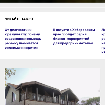
ЧИТАЙТЕ ТАКЖЕ
От диагностики
В августе в Хабаровском
Л
к результату: почему
крае пройдёт серия
к
современная помощь
бизнес‑мероприятий
р
ребенку начинается
для предпринимателей
н
с понимания причин
п
к 