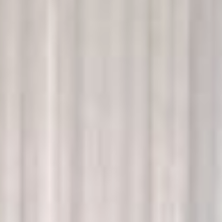
может не успеть задать все
вопросы. А в гериатрической
школе такого нет, здесь
выслушают всех. Проект
позиционируют пластичным,
то есть пожилые люди будут
сами выбирать специалистов,
с которыми хотят
встретиться. Предполагается
присутствие
онкологов
,
офтальмологов, кардиологов
и психиатров и других
медработников.
Суть нынешней новой школы
в том, чтобы научить
пенсионеров тому, что знают
врачи. По мнению одного из
участников встречи, старость
лечить невозможно, как и
диабет
, но ими можно
управлять. А как именно –
расскажут специалисты,
понятным простым языком,
дадут пошаговые инструкции,