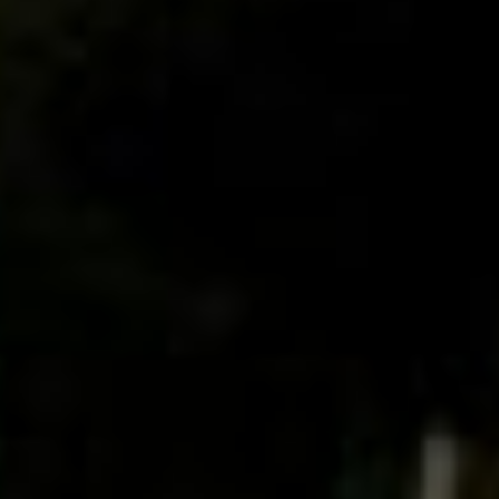
задавали вопросы. Со
стороны участников
подобный опыт в школе
оказался полезным и
востребованным.
В дальнейшем региональное
отделение союза пенсионеров
России планирует открыть
подобные школы в районах
края. Там есть центры по
работе с населением. Туда
можно приглашать
специалистов из районных
поликлиник для выступлений.
гериатрия
Пока же в первой
гериатрической школе
достаточно своих участников.
Появление новых «студентов»
будет превышать
возможности площадки. Но
всё-таки о ближайших
встречах можно узнать в