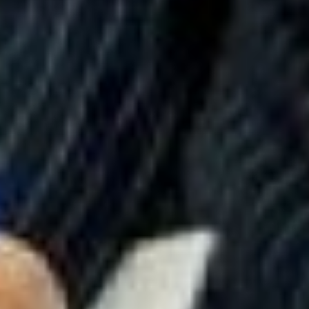
Второй выступила Елена
Пьянкова. Она посоветовала
задуматься о здоровом
образе жизни не в 60 лет, а
раньше. К 60-ти к ней
приходят люди с уже
определёнными
заболеваниями. Чаще всего
это избыточный вес,
артериальная гипертония,
заболевания сердца и
желудочно-кишечного тракта.
В этом случае работа врача, в
частности гериатра, сводится
к тому, чтобы нивелировать
побочные симптомы, которые
возникают на фоне болезни.
Потому что заведомо система
активного долголетия
построена на принципах
профилактической медицины.
Люди в возрасте совершают
как минимум три ошибки по
отношению к себе. Они