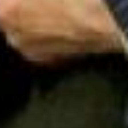
ответственность каждого,
которую не нужно
перекладывать на
родственников, друзей или
государство.
Участие врача на приёме
составляет 5% – оценить,
назначить и рекомендовать, а
вот исполнение (95% работы)
лежит на совести пациента.
На втором месте по
значимости – белковое
питание, чтобы иметь
нормальный мышечный
каркас и не давать прогресса
старческой немощности.
Потом важно посвящать
время физическим
нагрузкам. Главные правила
– регулярность, комфорт и по
возможности в зависимости
от возраста. Четвёртое –
принимать шесть витаминов