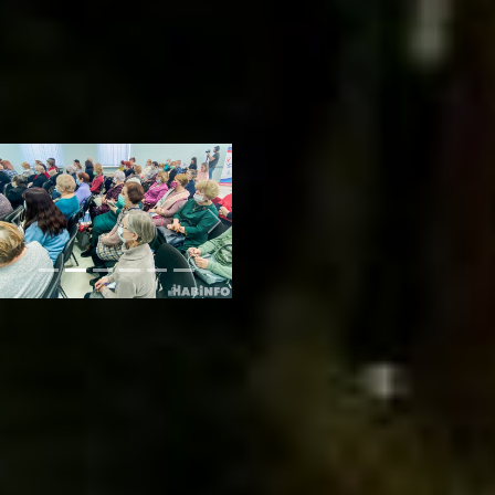
соцсети «Одноклассники»,
где союз ведёт свою
страницу, или оставить
заявку на участие в любом
центре по работе с
населением.
гериатрия
Фото и видео автора
Previous
Next
Читайте нас в соцсетях:
ВКонтакте
,
Одноклассники,
Телеграм
или
Яндекс.Дзен
и
МАКС
Как вам материал?
Огонь!
Супер
Удивило
Грустно
Злость
Разочарование