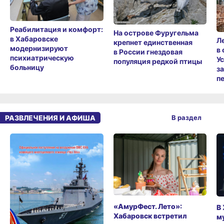
Реабилитация и комфорт:
На острове Фуругельма
в Хабаровске
Л
крепнет единственная
модернизируют
в
в России гнездовая
психиатрическую
У
популяция редкой птицы
больницу
з
п
РАЗВЛЕЧЕНИЯ И АФИША
В раздел
«АмурФест. Лето»:
В
Хабаровск встретил
м