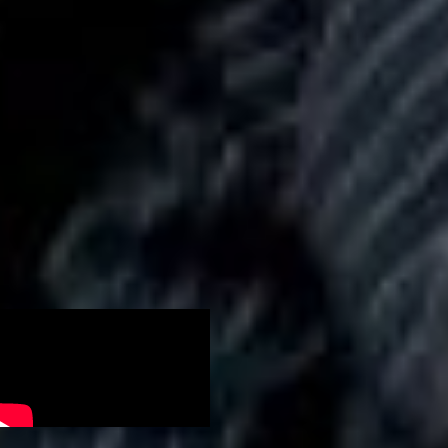
С 2017 года гериатров
выпускают в
дальневосточном
медицинском университете в
Хабаровске. Специалист, как
клинический эксперт-
фармаколог по поведению
больных, вместе с коллегами
создает междисциплинарные
бригады в так называемых
кабинетах. Там
персонифицировано
разбираются в «болячках»
каждого пациента,
составляют индивидуальную
программу.