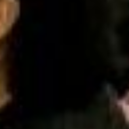
профилактической медицины
института повышения
квалификации специалистов
здравоохранения края и
генеральный директор
клиники гормонального
здоровья Елена Пьянкова. У
истоков стояла вице-мэр
Хабаровска Ирина Шапиро. В
1992 году она ездила в
московский
эндокринологический
научный центр, прошла
подобную школу обучения,
привезла знания в Хабаровск,
обучила коллег.
С 2002 года гериатрию
преподают в институте
повышения квалификации,
где до сих пор работает Елена
Юрьевна. Затем спустя
восемь-десять лет
направление стало
невостребованным, по