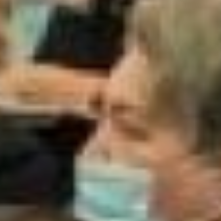
третья городская
клиническая поликлиника. По
запросам членов союза
главврач Ольга Гусева
составит план встреч и будет
приглашать своих
сотрудников и коллег из
других организаций
выступить с лекциями для
новоиспечённых «студентов».
Анаида Акопян и Ольга
Гусева
Второе возрождение