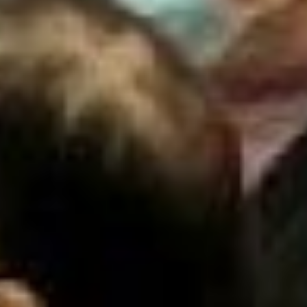
Елена Пьянкова
На самом деле,
гериатрическое направление
в Хабаровске развивалось
ещё в 90-х годах. Об этом
нам рассказала кандидат
медицинских наук, доцент
кафедры терапии и