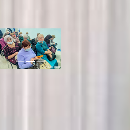
проведут практические
занятия, вплоть до
объяснения как правильно
прокалывать палец
глюкометром.
Previous
Next
Этот цикл лекций
реализуется по двум
программам – нацпроект
«Демография» и как
партийный проект «Старшее
поколение» от «Единой
России». Именно поэтому
встречаться пенсионеры раз
в месяц будут в
общественной приёмной
партии на ул. Шевченко, 9.