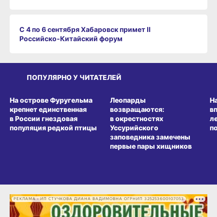
С 4 по 6 сентября Хабаровск примет II
Российско‑Китайский форум
ПОПУЛЯРНО У ЧИТАТЕЛЕЙ
СРЕДА ОБИТАНИЯ
СРЕДА ОБИТАНИЯ
СР
На острове Фуругельма
Леопарды
Н
крепнет единственная
возвращаются:
в
в России гнездовая
в окрестностях
л
популяция редкой птицы
Уссурийского
п
заповедника замечены
первые пары хищников
РЕКЛАМА • ИП СТУЧКОВА ДИАНА ВАДИМОВНА ОГРНИП 325253600107053