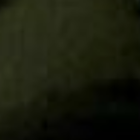
нестарения, в частности
витамин D. А также не
забывать о шести минералах
нестарения, например, о
приёме препаратов кальция.
Ещё не пренебрегать
гормональной терапией и
мелатонином, но отказаться
от пагубных привычек в виде
курения и алкоголя.
гериатрия
Предпоследний пункт –
контроль показателей
организма, например,
уровень артериального
давления и холестерина. И
восьмой пункт – не забывать
о внешнем виде, например,
следить за осанкой.
гериатрия
Итоги, планы, посещение
Выступления первых
спикеров вызвали оживление
аудитории, некоторые