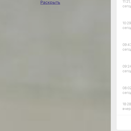
ют хвостатых
11:21,
Раскрыть
сего
ерно те же
10:29
сего
09:4
сего
09:2
сего
08:02
сего
18:28
вчер
18:14
вчер