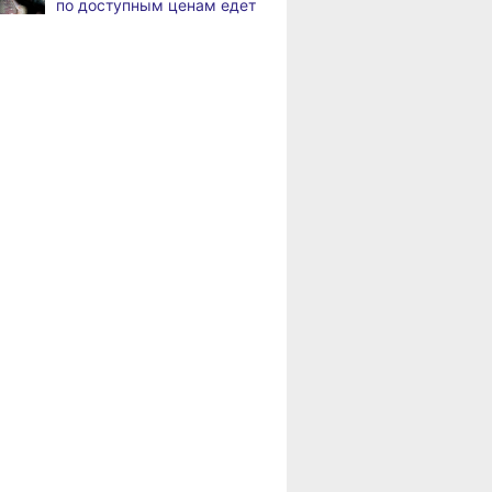
по доступным ценам едет
а
с инвалидностью
в районы Хабаровского
трудоустроены
края
в Хабаровском крае
Пенсионерам
Магнитные бури,
,
Хабаровского края
а
радиационный фон и пробки
положена доплата
в Хабаровске 7 августа
за иждивенцев