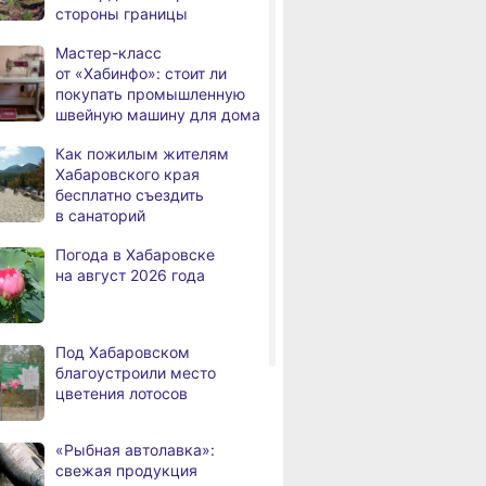
стороны границы
Житель Хабаровского края
,
Мастер-класс
а
перевёл мошенникам
от «Хабинфо»: стоит ли
свыше миллиона рублей
покупать промышленную
швейную машину для дома
В Хабаровске суд
,
а
рассмотрит дело об ошибке
Как пожилым жителям
при техобслуживании
Хабаровского края
самолёта
бесплатно съездить
в санаторий
В Хабаровском крае
,
а
за сутки произошло 3
Погода в Хабаровске
дорожно-транспортных
на август 2026 года
происшествий
В Хабаровске косметолог
а
осуждена
Под Хабаровском
за мошенничество
благоустроили место
цветения лотосов
В Хабаровске потушили
а
крупный пожар
в деревянном доме
«Рыбная автолавка»:
свежая продукция
Более сотни граждан
4,