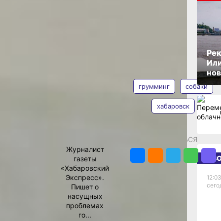
ли Как
ОПУБЛИКОВАНО
19 сентября 2023 г., 10:00
Рек
баки
Или
АВТОР
ТЕГИ
нов
атно, был
грумминг
собаки
егулярно
ура больше
хабаровск
ты. Однако
 в разы дороже
Екатерина
ытались
Подпенко
мце.
как самим
ПОДЕЛИТЬСЯ
Журналист
 нашей собаки
НОВ
газеты
в полторы-две
«Хабаровский
ходила
Экспресс».
12:03
сего
го семейного
Пишет о
 салон, где бы
насущных
ядок, дешевле
проблемах
 Причем даже
го...