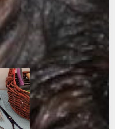
а нужно
я или сильно
 модель
 Прибор
ей.
 почуяв
аться наводить
, крутилась, а
ить. Кажется,
ессионального
офессия,
Next