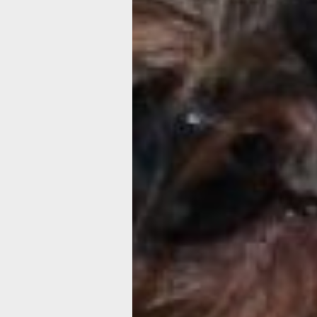
программа курсов «Базовый грумми
в 45 тысяч рублей, индивидуальные 
на десять тысяч дороже. И что прим
судя по словам руководителей курсо
обучение очень востребовано, групп
каждые три-четыре месяца.
Решив, что тратить такую сумму рад
причесок нашему кокеру мы не гото
пойти простым путем – купить маши
для стрижки собак и хорошие ножниц
этот навык самостоятельно. Ведь са
причесок нам не нужно. В нашем слу
стрижка это больше гигиеническая п
чтобы длинная шерсть спаниеля не 
в колтуны, собирая на себя всю гряз
с улицы.
Тут тоже оказалось не все так прост
и зоосалонах огромный выбор всев
триммеров и машинок для стрижки –
дорогих до совсем бюджетных. Каку
Посоветовавшись с консультантом з
выяснили, что дорогие машинки пре
исключительно для грумминг-салонов
специальных знаний не разобраться 