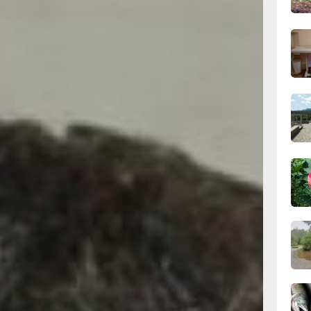
хода за кожей
14:09
расоте мы
вчер
ится стричь
рсы грумминга
жения.
13:04
влекательное
вчер
рофессия.
теринарных
тных и даже
 говорилось
12:37
бует терпения,
вчер
и их
ть добрыми
вовали себя
11:14,
вчер
10:21,
вчер
09:4