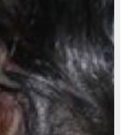
нг» обойдется
занятия еще
ечательно,
в, такое
ы набирают
и новых
вы, решили
нку
ы, и освоить
лонных
чае собачья
роцедура -
спутывалась
ь и пыль
о. В магазинах
озможных
 от очень
ю выбрать?
оомагазина
дназначены
. Без
во всех её