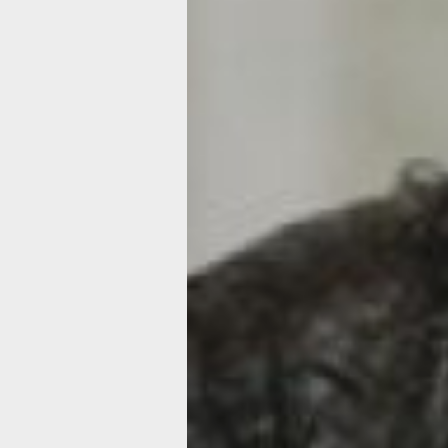
шерсти и используют средства для у
питомцев.
В попытке сэкономить на собачьей к
подумали, почему бы самим не науч
пса? Забив в поисковую строку «Ку
в Хабаровске» стали изучать предло
– Работа груммера - это не только у
занятие, но и высокооплачиваемая п
Можно работать в зоомагазинах, ве
клиниках, салонах красоты для живо
открыть свой собственный бизнес, –
на одном из сайтов. – Профессия тре
внимательности, знаний о животных 
потребностях. Груммеры должны бы
и заботливыми, чтобы питомцы чувст
комфортно и безопасно.