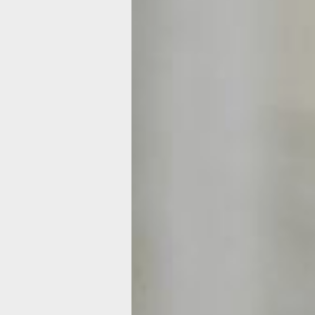
Грумминг по-
домашнему, и
сэкономить
на стрижке со
Чтобы домашний пес выглядел аккур
всегда чист и ухожен, его следует р
стричь. Для хвостатых такая процед
гигиеническая, чем наведение красо
услуги собачьих цирюльников стоят
человеческих. Расскажем, как мы п
сэкономить на своем лохматом пито
подстричь собаку
Если еще год-полтора назад стрижка
породы кокер-спаниель обходилась 
тысячи рублей. И эта процедура про
вообщем-то безболезненно для наше
бюджета, то уже в этом сезоне, найти
нашего лохматого пса привели в пор
чем за 3500 рублей нам не удалось.