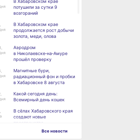
В Хабаровском крае
дня
потушили за сутки 9
возгораний
В Хабаровском крае
,
дня
продолжается рост добычи
золота, меди, олова
Аэродром
3,
дня
в Николаевске‑на‑Амуре
прошёл проверку
Магнитные бури,
4,
дня
радиационный фон и пробки
в Хабаровске 8 августа
Какой сегодня день:
,
дня
Всемирный день кошек
В сёлах Хабаровского края
,
а
создают новые
пространства
Все новости
Арт‑объекты и спортивные
,
а
площадки станут частью