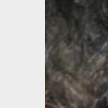
А вот так выглядит собака после пос
А ведь и правда, почему бы не освои
профессию? А там глядишь и соседск
кошек можно стричь, зарабатывая д
«копеечку» в семейный бюджет. Нед