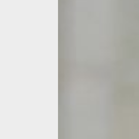
мастера-частники, которые принима
на дому, просят за свои услуги прим
деньги.