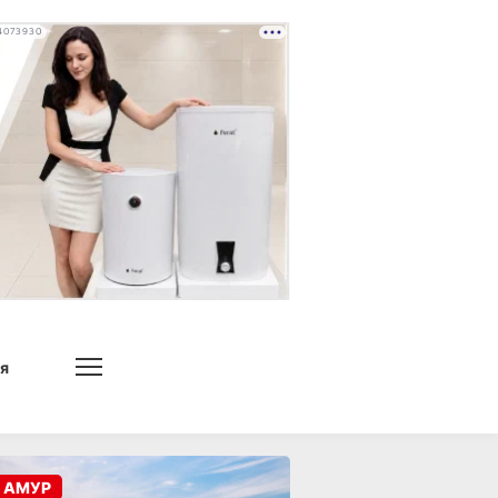
4073930
я
 АМУР