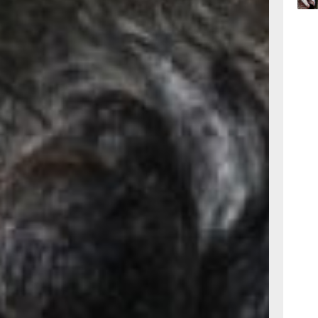
вчер
09:28
вчер
ещения салона.
ть новую
их собак да
ополнительную
ельная