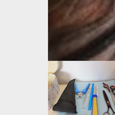
возможностях. В нашем случае, когд
просто состричь старую свалявшуюс
отросшую шерсть, сгодится простая
с несколькими базовыми насадками.
обошелся нам в полторы тысячи рубл
А потом началось самое интересное,
неладное, пес никак не хотел соглаш
красоту. Собака постоянно упиралась
иногда даже рычала и пыталась укус
теперь понятно, почему услуги проф
мастера стоят недешево. Опасная пр
травматичная.
Previous