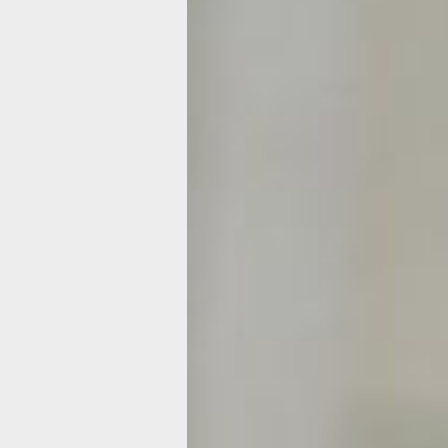
Таким заросшим бывает иногда наш 
Рост цен почти в два раза на свои ус
специалисты объясняют так же как и 
подорожавшие коммунальные услуги
и профессиональные средства по ух
за шерстью собак и кошек также выр
Большинство из них, как и некоторы
зарубежного производства, а значит
время с покупкой «животной» косме
проблемы.
Стоит отметить, услуги груммеров в 
даже за такие расценки очень востр
Запись на несколько дней вперед су
ко всем специалистам, будь-то сало
или «домашний» собачий парикмахер
Напомним, груммеры - специалисты 
за домашними животными. Они зани
стрижкой, мытьем, чисткой, расчес