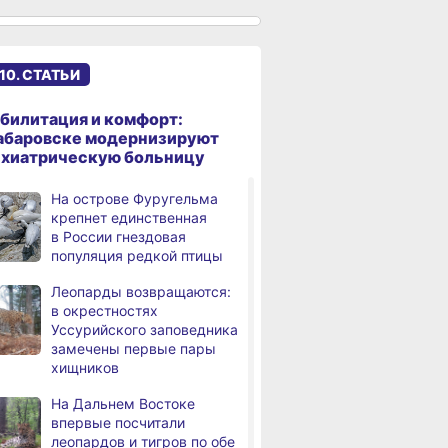
обновлённого сквера
в Хабаровске
В районе имени Лазо
10. СТАТЬИ
,
а
заканчивают ремонт дороги
Переяславка — Аргунское
билитация и комфорт:
абаровске модернизируют
Тысячи жителей
ихиатрическую больницу
а
Хабаровского края
переедут в новые квартиры
На острове Фуругельма
в 2026 году
крепнет единственная
в России гнездовая
Дмитрий Демешин наградил
,
популяция редкой птицы
а
лучших представителей
строительной отрасли
Леопарды возвращаются:
в окрестностях
Жители Хабаровского края
,
Уссурийского заповедника
а
вправе получить вычет
замечены первые пары
за спортивные занятия
хищников
и сдачу ГТО
На Дальнем Востоке
В Хабаровске уровень
,
впервые посчитали
а
Амура достиг 427
леопардов и тигров по обе
сантиметров