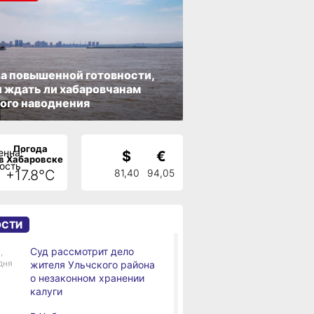
а повышенной готовности,
 ждать ли хабаровчанам
ого наводнения
Погода
$
€
в Хабаровске
+17.8°C
81,40
94,05
ОСТИ
Суд рассмотрит дело
,
дня
жителя Ульчского района
о незаконном хранении
калуги