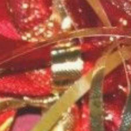
особенностях законодательства
и практических рекомендациях,
которые помогут грамотно
распорядиться таким подарком.
О юридическом
статусе подарочного
сертификата (карты)
Так, согласно позиции Минфина
РФ, подарочный сертификат —
это документ, который
закрепляет за его владельцем
право получить товары, услуги
или работы у эмитента
сертификата (того, кто выпустил
данный сертификат или карту)
на сумму, соответствующую
номиналу карты.
Важно понимать: сам
сертификат не считается
товаром. Это лишь
подтверждение внесения
предоплаты за будущую