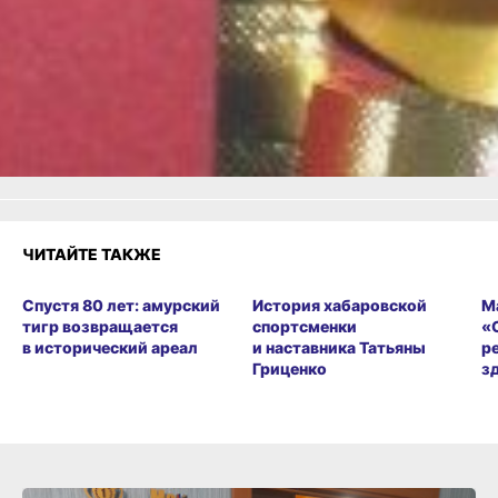
Одноклассники,
Телеграм
или
Яндекс.Дзен
и
МАКС
Как вам материал?
Огонь!
Супер
Удивило
Грустно
Злость
Разочарование
ЧИТАЙТЕ ТАКЖЕ
Спустя 80 лет: амурский
История хабаровской
М
тигр возвращается
спортсменки
«
в исторический ареал
и наставника Татьяны
р
Гриценко
з