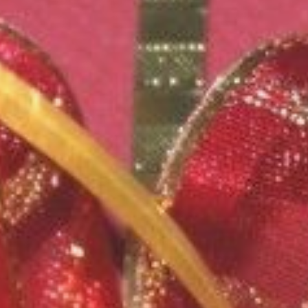
сертификата является свобода
выбора, правда в рамках
конкретного магазина,
розничной сети или клуба. Но
человек сам решает,
что приобрести, ориентируясь
на личные предпочтения
и потребности.
Подарочные карты
или сертификаты можно найти
в широком спектре торговых
точек: от салонов бытовой
техники и магазинов косметики
до спортивных центров
и спа‑комплексов.
Однако, несмотря на простоту
идеи, обращение
с подарочными сертификатами
сопряжено с рядом нюансов,
о которых граждане могут и не
знать. В ФГБУЗ «Центр гигиены
и эпидемиологии в Хабаровском
крае» рассказали о правах
держателя сертификата,