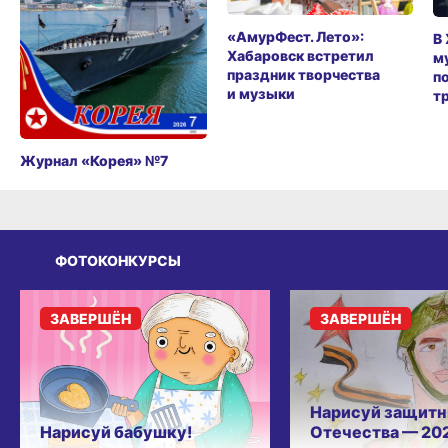
«АмурФест. Лето»:
В
Хабаровск встретил
м
праздник творчества
п
и музыки
т
Журнал «Корея» №7
ФОТОКОНКУРСЫ
ЗАВЕРШЁН
ЗАВЕРШЁН
Нарисуй защитн
Нарисуй бабушку!
Отечества — 20