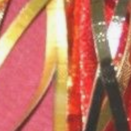
покупку, которую может
совершить как первоначальный
плательщик, так и любое иное
лицо (например, тот, кому
сертификат подарили).
О правовых нюансах
использования
Когда держатель сертификата
обменивает его на товар
или услугу, это юридически
приравнивается к сделке
купли‑продажи. Если же
продавец не может
предоставить товар, покупатель
вправе потребовать передачи
оплаченного товара либо
запросить возврат внесённой
суммы.
В соответствии с Законом РФ «О
защите прав потребителей»,
держатель подарочной карты
признаётся потребителем
и обладает всеми