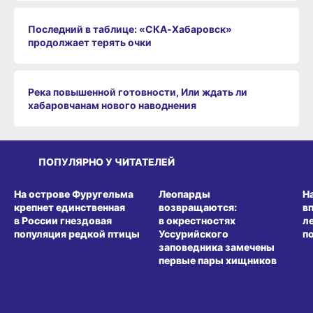
Последний в таблице: «СКА‑Хабаровск»
продолжает терять очки
Река повышенной готовности, Или ждать ли
хабаровчанам нового наводнения
ПОПУЛЯРНО У ЧИТАТЕЛЕЙ
СРЕДА ОБИТАНИЯ
СРЕДА ОБИТАНИЯ
СР
На острове Фуругельма
Леопарды
Н
крепнет единственная
возвращаются:
в
в России гнездовая
в окрестностях
л
популяция редкой птицы
Уссурийского
п
заповедника замечены
первые пары хищников