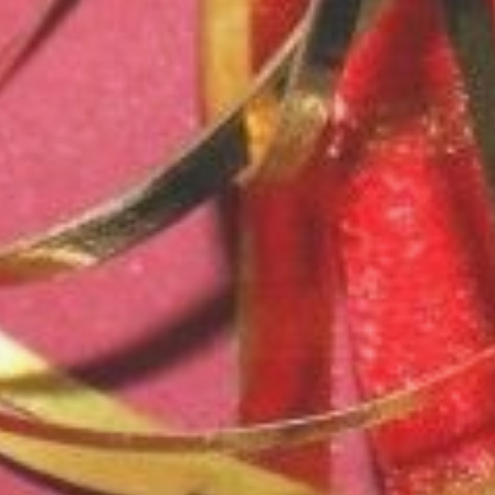
предусмотренными законом
правами. При этом сам
сертификат или карта выступает
платёжным документом —
наличие кассового чека
не является обязательным
условием.
Как вернуть деньги
за неиспользованный
сертификат
Если сертификат не был
использован, его владелец
имеет законное право требовать
возврата денежных средств.
Для этого необходимо
направить продавцу
письменную претензию
с требованием о возврате
уплаченных денежных средств.
Важно выбрать способ
отправки, который позволит
подтвердить факт получения
документа уполномоченным