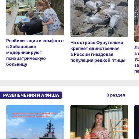
Реабилитация и комфорт:
На острове Фуругельма
в Хабаровске
Л
крепнет единственная
модернизируют
в
в России гнездовая
психиатрическую
У
популяция редкой птицы
больницу
з
п
РАЗВЛЕЧЕНИЯ И АФИША
В раздел