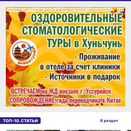
РЕКЛАМА • ИП СТУЧКОВА ДИАНА ВАДИМОВНА ОГРНИП 325253600107053
ТОП-10. СТАТЬИ
В раздел