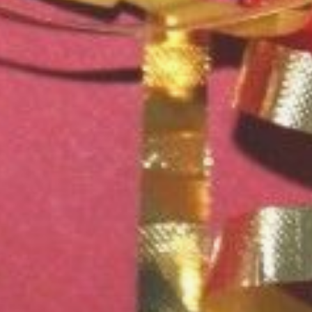
лицом (например, заказное
письмо с уведомлением
о вручении).
«Закон о защите прав
потребителей, как и иные
нормативные правовые акты
не предусматривают право
продавца, получившего
денежные средства за карту
предварительной оплаты,
удерживать средства
при предъявлении к нему
владельцем карты требования
об их возврате. В таком случае
деньги должны быть
возвращены», — сообщили
в Управлении Роспотребнадзора
по Хабаровскому краю.
В ТЕМУ:
В погоне за выгодой: как не
стать жертвой ноябрьских
распродаж
Читайте нас в соцсетях:
ВКонтакте
,