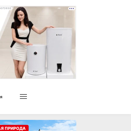
4073930
я
АЯ ПРИРОДА