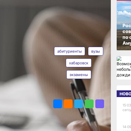
мочь
ОПУБЛИКОВАНО
15 января 2025 г., 16:15
края
Рос
со
 сессию
по 
ТЕГИ
Аму
?
абитуриенты
вузы
хабаровск
весело, но не сейчас.
 и экзаменов. Для
экзамены
ельное время,
 жизни сессию.
т, но легкий тремор
НОВ
ПОДЕЛИТЬСЯ
и в себе могут
удачу. На платформе
15:03
зные гаранты будущих
сего
студенты на удачу
за 1777 рублей —
14:09
серийным номером,