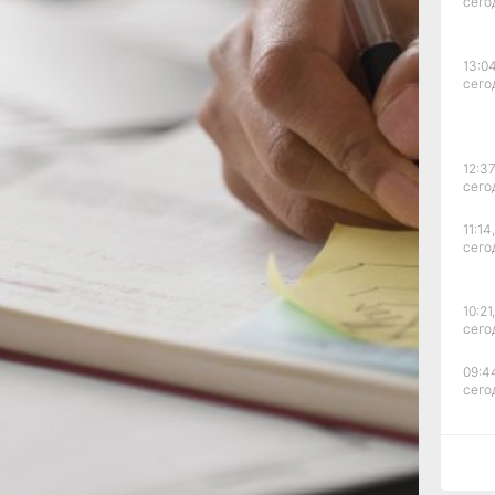
сего
льтернативой «пятаку»
 принести самоцветы.
13:04
иписывает сердолику.
сего
тся одним
и упоминается
лет. В Хабаровском
продается за 1300
12:37
бовать поймать
сего
делка ручной работы
увенир 527 рублей.
11:14,
ты на «отлично»
сего
дошел к учебе еще в
 В этом случае даже
авателем будет
10:21,
туденческих примет
сего
придадут уверенности
09:4
сего
вские школьники
с.Дзен
и
МАКС
09:28
л?
сего