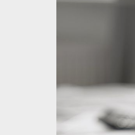
Что может по
студентам
Хабаровского 
сдать зимнюю
без «хвостов»
Фото:
freepik
От сессии до сессии живут студенты 
Январь — традиционная пора зачетов
первокурсников это особенно волнит
поскольку они сдают первую в своей
Если все билеты вручены и кофе выпи
не отпускает, то немного уверенност
добавить признанные талисманы на 
Авито можно найти самые разнообра
пятерок.
В Хабаровском крае за 1500 рублей 
могут купить настоящую подкову, а 
счастливый полтинник с красивым 