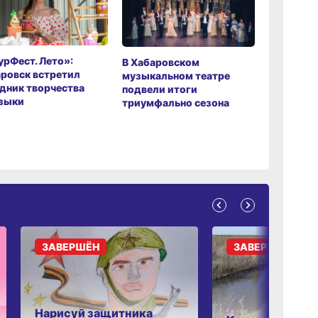
рФест. Лето»:
Хабаров
В Хабаровском
ровск встретил
музыкаль
музыкальном театре
дник творчества
завершил
подвели итоги
зыки
мировой 
триумфально сезона
ЗАВЕРШЁН
ЗАВЕРШЁН
Нарисуй защитника