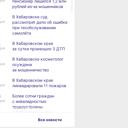
дня
пенсионер лишился 1,2 млн
рублей из‑за мошенников
В Хабаровске суд
,
дня
рассмотрит дело об ошибке
при техобслуживании
самолёта
В Хабаровском крае
,
дня
за сутки произошло 3 ДТП
В Хабаровске косметолог
дня
осуждена
за мошенничество
В Хабаровском крае
дня
ликвидировали 11 пожаров
Более сотни граждан
4,
дня
с инвалидностью
трудоустроены
в Хабаровском крае
Все новости
Магнитные бури,
,
дня
радиационный фон и пробки