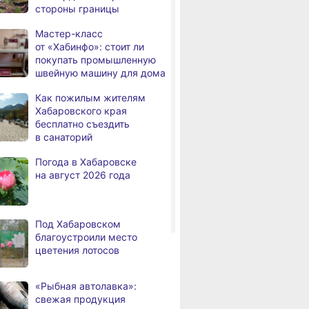
стороны границы
В Николаевске-на-Амуре
,
а
появится «умная»
Мастер-класс
спортивная площадка
от «Хабинфо»: стоит ли
покупать промышленную
Федеральный эксперт
швейную машину для дома
а
высоко оценил спортивную
инфраструктуру
Как пожилым жителям
Хабаровского края
Хабаровского края
бесплатно съездить
Дебаркадеры с памятными
,
в санаторий
а
именами начали строить
в Хабаровском крае
Погода в Хабаровске
на август 2026 года
Эпидобстановка
,
а
в Хабаровском крае
стабильная
Под Хабаровском
В Хабаровском крае
,
благоустроили место
а
высокотехнологичную
цветения лотосов
помощь получили более
12,5 тысячи человек
«Рыбная автолавка»:
Уровень Амура
3,
свежая продукция
а
у Хабаровска достиг 423