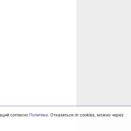
в
рае
даций согласно
Политике
. Отказаться от cookies, можно через