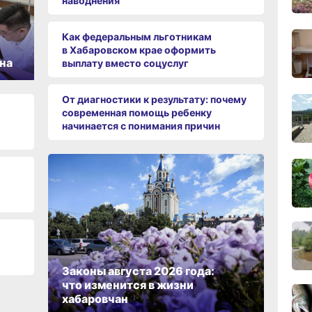
наводнения
17:09
вчер
Как федеральным льготникам
в Хабаровском крае оформить
на
выплату вместо соцуслуг
16:17,
вчер
От диагностики к результату: почему
современная помощь ребенку
начинается с понимания причин
15:44
вчер
15:08
вчер
14:22
вчер
Законы августа 2026 года:
что изменится в жизни
13:4
хабаровчан
вчер