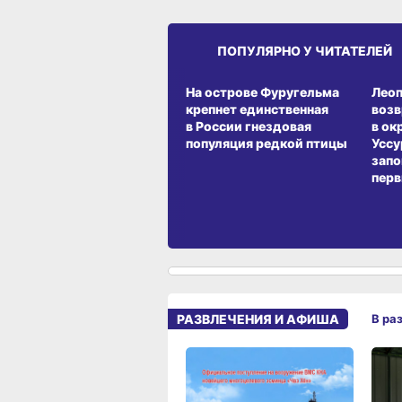
ПОПУЛЯРНО У ЧИТАТЕЛЕЙ
СРЕДА ОБИТАНИЯ
СРЕД
На острове Фуругельма
Лео
крепнет единственная
воз
в России гнездовая
в ок
популяция редкой птицы
Уссу
запо
перв
РАЗВЛЕЧЕНИЯ И АФИША
В ра