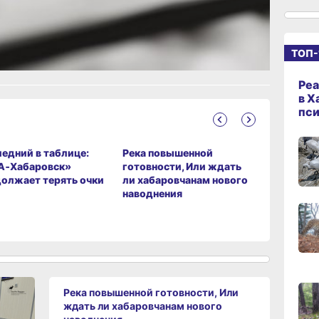
рустно
Злость
08:0
сего
ТОП-
19:34
Реа
вчер
в Х
пс
19:06
вчер
едний в таблице:
Река повышенной
Как фед
А‑Хабаровск»
готовности, Или ждать
льготник
олжает терять очки
ли хабаровчанам нового
в Хабаро
наводнения
оформит
18:23
вместо с
вчер
17:36
вчер
Река повышенной готовности, Или
ждать ли хабаровчанам нового