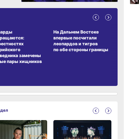
13:06
А ОБИТАНИЯ
СРЕДА ОБИТАНИЯ
ЗЕМЛЯКИ
вчер
парды
На Дальнем Востоке
Пионовый
вращаются:
впервые посчитали
хабаровч
рестностях
леопардов и тигров
Воронкев
рийского
по обе стороны границы
ведника замечены
ые пары хищников
здел