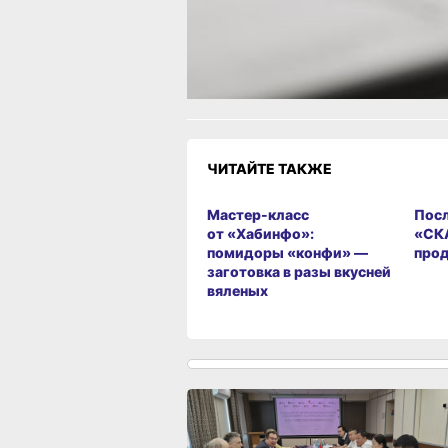
Огонь!
Супер
Удивило
Г
1
Разочарование
ЧИТАЙТЕ ТАКЖЕ
Мастер-класс
Посл
от «Хабинфо»:
«СК
помидоры «конфи» —
прод
заготовка в разы вкусней
вяленых