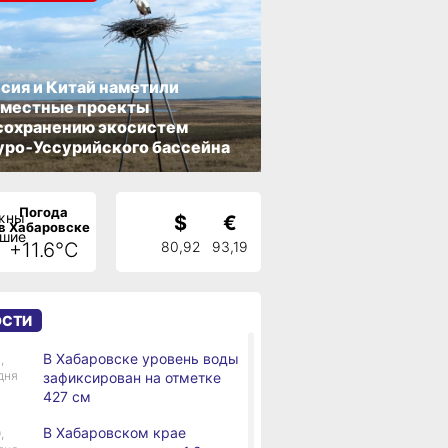
сия и Китай наметили
вместные проекты
сохранению экосистем
ро‑Уссурийского бассейна
Погода
$
€
в Хабаровске
+11.6°C
80,92
93,19
ОСТИ
В Хабаровске уровень воды
,
дня
зафиксирован на отметке
427 см
В Хабаровском крае
,