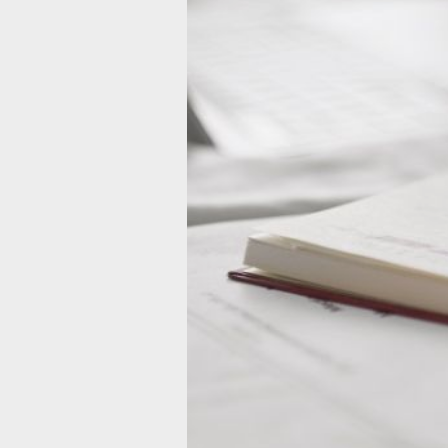
который может стать современной а
под пяткой.
По народным поверьям, удачу могут
Например, такие свойства молва пр
Этот полудрагоценный камень являе
из старейших известных минералов 
в письменах, возрастом около 4000 
крае самородок сердолика на Авито 
рублей. А еще на удачу можно попро
за хвост птицу счастья. Глядишь, по
из бересты и поможет. Стоит такой с
Однако, напомним, точно все предме
сдадут лишь те, кто ответственно по
сентябре, а не надеялся «на авось».
«сопромат» с самым строгим препод
не страшен. Ну а соблюдение всех с
и талисманы на удачу лишь чуточку 
в своих силах и спокойствия.
В ТЕМУ:
Секреты агрономии изучают хабаро
у местных фермеров
Читайте нас в соцсетях:
ВКонтакте
,
Одноклассники,
Телеграм
или
Яндек
Как вам материа