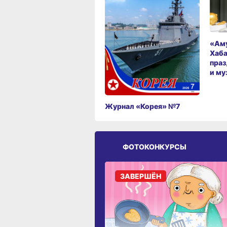
«Аму
Хаба
праз
и му
Журнал «Корея» №7
ФОТОКОНКУРСЫ
ЗАВЕРШЁН