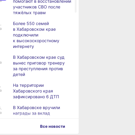
а
помогают в восстановлении
участников СВО после
тяжёлых травм
Более 550 семей
,
а
в Хабаровском крае
подключили
к высокоскоростному
интернету
В Хабаровском крае суд
а
вынес приговор тренеру
за преступления против
детей
На территории
,
а
Хабаровского края
зафиксировано 6 ДТП
В Хабаровске вручили
,
а
награды за вклад
в развитие спорта
Все новости
Хабаровск готовится
,
а