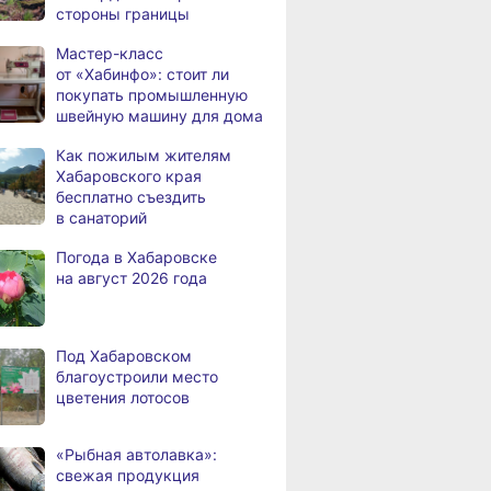
стороны границы
а
Всемирный день кошек
Мастер-класс
В сёлах Хабаровского края
8.2026
от «Хабинфо»: стоит ли
создают новые
покупать промышленную
пространства
швейную машину для дома
Арт‑объекты и спортивные
8.2026
Как пожилым жителям
площадки станут частью
Хабаровского края
обновлённого сквера
бесплатно съездить
в Хабаровске
в санаторий
В районе имени Лазо
8.2026
Погода в Хабаровске
заканчивают ремонт дороги
на август 2026 года
Переяславка — Аргунское
Тысячи жителей
8.2026
Хабаровского края
Под Хабаровском
переедут в новые квартиры
благоустроили место
в 2026 году
цветения лотосов
Дмитрий Демешин наградил
8.2026
лучших представителей
«Рыбная автолавка»:
строительной отрасли
свежая продукция