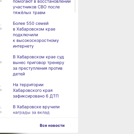
а
помогают в восстановлении
участников СВО после
тяжёлых травм
Более 550 семей
,
а
в Хабаровском крае
подключили
к высокоскоростному
интернету
В Хабаровском крае суд
а
вынес приговор тренеру
за преступления против
детей
На территории
,
а
Хабаровского края
зафиксировано 6 ДТП
В Хабаровске вручили
,
а
награды за вклад
в развитие спорта
Все новости
Хабаровск готовится
,
а