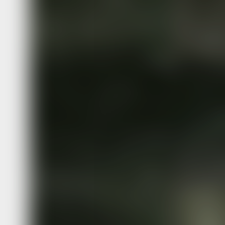
топливом
Уссурийскую
и Амурскую 
дороги.
Революции и последовавшая за ними
война застала многих китайских под
на российской территории, а послед
в результате них экономический и с
хаос привел к их бесконтрольной миг
условиях кровавого лихолетья и час
властей затеряться на большой терр
Дальнего Востока оказалось достаточ
Товарищ Ва
Гражданская война «потребовала» о
определенной политической стороны
пришлось делать и китайским поддан
в 1920 году китайцы, трудившиеся н
копях, организовали свой партизанск
Группа из 300 подданных Поднебесн
сплотилась вокруг лидера Ван Ин-Зу
против атамана Семенова, режима б
Меркуловых и японских экспедицион