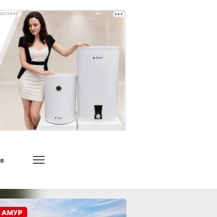
4073930
я
 АМУР