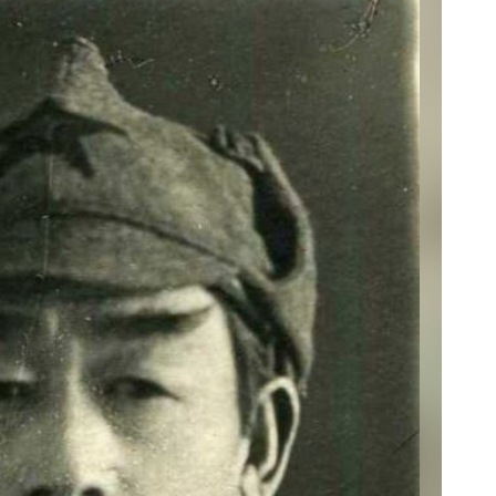
месте со своей
ссию, где
артели.
сторону
в Никольск-
и он вступил
щенность,
ыта
ы рабочих
ынуждены
 должны были
капливать силы