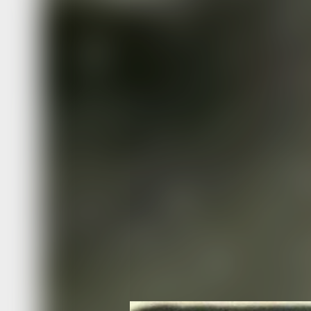
Фотопортрет. Ван Ин-Зун Николай в 
куртке с меховым воротником. Хабар
1937 годы.
Он родился в 1882 году в деревне С
провинции Шаньдун в семье крестья
удалось получить среднее образован
в германской железнодорожной школе
Китае работал чернорабочим на желе