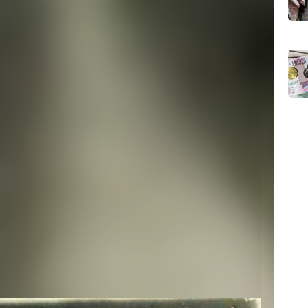
07.0
07.0
кожаной
овск. 1936 –
ы-Фан
нина. Ему
ие
 г. Циндао. В
зной дороге,