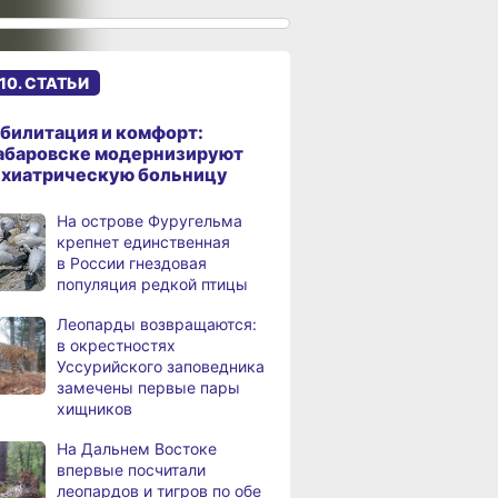
к подъёму воды в Амуре
Суд рассмотрит дело
,
а
жителя Ульчского района
10. СТАТЬИ
о незаконном хранении
калуги
билитация и комфорт:
В Хабаровском крае
абаровске модернизируют
а
потушили за сутки 9
ихиатрическую больницу
возгораний
На острове Фуругельма
Горнодобывающая отрасль
,
крепнет единственная
а
Хабаровского края
в России гнездовая
демонстрирует уверенный
популяция редкой птицы
рост
Леопарды возвращаются:
Аэродром
3,
в окрестностях
а
в Николаевске‑на‑Амуре
Уссурийского заповедника
прошёл проверку
замечены первые пары
хищников
Магнитные бури,
4,
а
радиационный фон и пробки
На Дальнем Востоке
в Хабаровске 8 августа
впервые посчитали
леопардов и тигров по обе
Какой сегодня день:
,