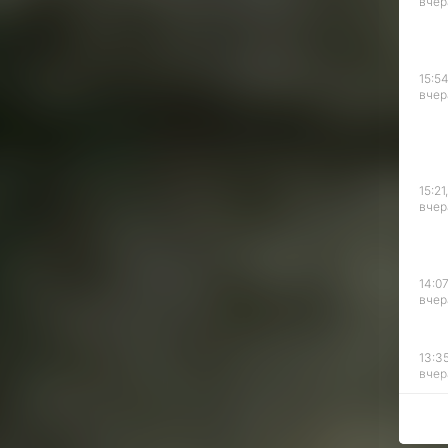
 народов
вчер
ийцы,
ы, англичане,
угой узел
яшней
15:54
вчер
из их
опролитную
нное
15:21,
ло
вчер
рье и Приморье
ейцев.
транцев была
14:07
 империи (с
вчер
 в возрасте
ким
ми на тяжелых
13:35
оительстве
вчер
ий.
ки региона
торые питали
12:54
вчер