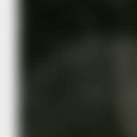
За власть Сов
История китай
партизана
Гражданская война «потребовала» о
определенной политической стороны
подданным тоже пришлось сделать т
Фотопортрет. Ван Ин-Зун Николай ст
лейтенант государственной безопасн
Хабаровск. 1931 – 1933 годы.
Фото:
goskatalog.ru
Гражданская война стала тяжёлым 
для нашего Отечества. Не обошла он
Восток. Её острие прошло не между
партиями и группировками, а в перв
посреди семей, разделив наших род
по две стороны барьера.
В событиях
Гражданской войны
на Д
Востоке России активное участие пр
не только вчерашние подданные Рос