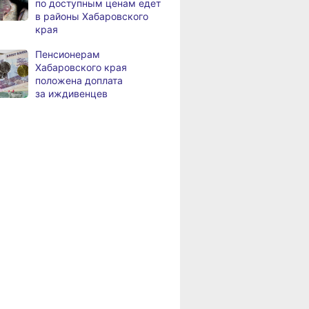
по доступным ценам едет
Жители Хабаровского края
8.2026
в районы Хабаровского
вправе получить вычет
края
за спортивные занятия
и сдачу ГТО
Пенсионерам
Хабаровского края
В Хабаровске уровень
8.2026
положена доплата
Амура достиг 427
за иждивенцев
сантиметров