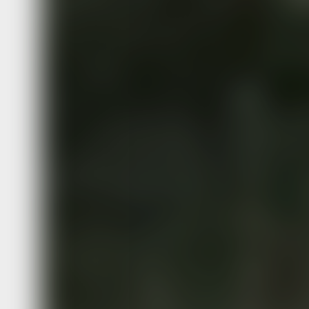
империи, но и представители разных
Европы и Азии. Чехи, словаки, австр
мадъяры, японцы, поляки, американц
китайцы… Все их судьбы связало в т
кровавое лихолетье. В нашей сегодн
публикации мы расскажем об одном 
представителей, вступивших в кров
борьбу за Советскую власть.
В России
В дореволюционный период иностра
население юга Дальнего Востока бы
представлено разными народами
и национальностями. Так, в Приаму
можно было встретить японцев и кор
Однако самая большая колония инос
представлена жителями Поднебесной
преобладающим количеством мужчин
20 — 30 лет). Они занимались сельс
хозяйством, трудились разнорабочи
работах, торговали, работали на стр
железных дорог, строительстве здан
Немаловажное значение для экономи
играл их труд на угольных копях, ко