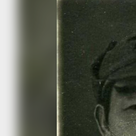
пивоваренном заводе. В 1907 году в
женой Ниной Ван Ин-Зун прибыл в Ро
дослужился до старшины китайской 
Еще в 1918 году Ван Ин-Зун выбрал 
Советской власти. Работая на копях 
Уссурийском, вместе с 15 товарищам
в боевой отряд рабочих, собранный
для сопротивления формированиям
Чехословацкого корпуса.
Недостаточная вооруженность, осна
численность и отсутствие боевого оп
предопределили ход событий. Отряд
были разбиты, а их остатки были в
отступить и уйти в тайгу. Здесь они
перейти к партизанской борьбе и на
для последующего удара.