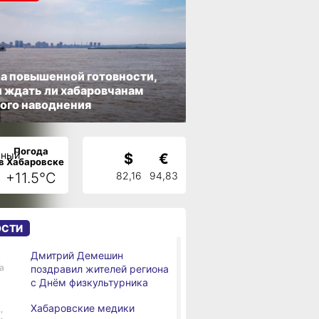
а повышенной готовности,
 ждать ли хабаровчанам
ого наводнения
Погода
$
€
в Хабаровске
+11.5°C
82,16
94,83
ОСТИ
Дмитрий Демешин
,
а
поздравил жителей региона
с Днём физкультурника
Хабаровские медики
,