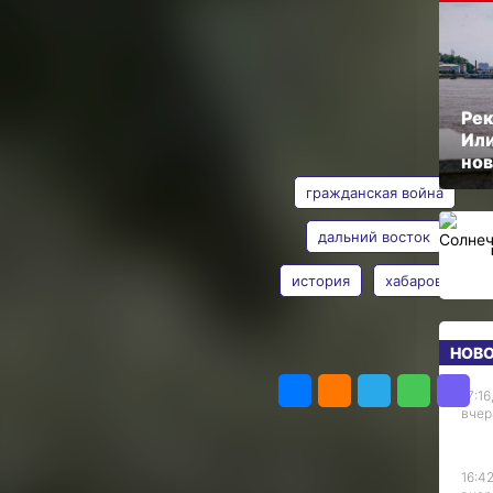
етов!
ОПУБЛИКОВАНО
ского
29 октября 2024 г., 09:00
Рек
Или
АВТОР
ТЕГИ
т всех выбора
нов
. Китайским
гражданская война
акой выбор.
арший
дальний восток
ости.
история
хабаровск
Николай
периодом
Иванов
а и Дальний
Фото:
 политическими
НОВ
ПОДЕЛИТЬСЯ
goskatalog.ru
ую очередь
ственников
17:16
вчер
альнем
иняли
сийской
16:42