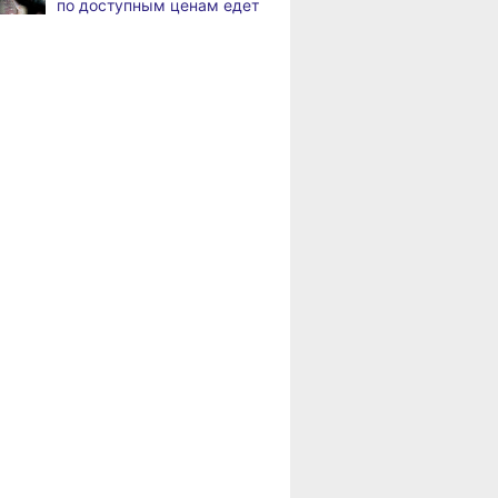
по доступным ценам едет
в районы Хабаровского
В Хабаровске
,
края
а
на общественный транспорт
наносят слоганы
Пенсионерам
для туристов и жителей
Хабаровского края
положена доплата
В Николаевске-на-Амуре
,
за иждивенцев
а
появится «умная»
спортивная площадка