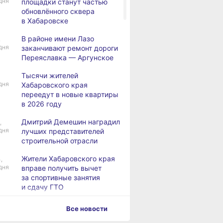
дня
площадки станут частью
обновлённого сквера
в Хабаровске
В районе имени Лазо
,
дня
заканчивают ремонт дороги
Переяславка — Аргунское
Тысячи жителей
дня
Хабаровского края
переедут в новые квартиры
в 2026 году
Дмитрий Демешин наградил
,
дня
лучших представителей
строительной отрасли
Жители Хабаровского края
,
дня
вправе получить вычет
за спортивные занятия
и сдачу ГТО
В Хабаровске уровень
,
Все новости
дня
Амура достиг 427