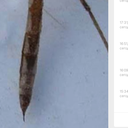
 В.И. Девятков
сего
 делится
23 году, когда
дуя юг Приморья,
17:31
сего
секомое. Позже,
й объектом
, выдающегося
ам.
16:51,
сего
на Хехцире,
чное зрелище, но и
я безопасности: эти
ка, не представляют
16:09
и объектами
сего
ирском заповеднике
 комаров-долгоножек
по размерам
15:34
сего
является, что в
ые семейства, такие
орые, хотя и мелкие,
пособностью
15:03
 Дальнем Востоке
сего
ra maculipennis.