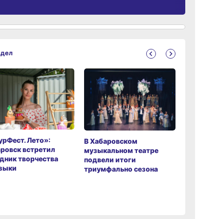
здел
рФест. Лето»:
Хабаров
В Хабаровском
ровск встретил
музыкаль
музыкальном театре
дник творчества
завершил
подвели итоги
зыки
мировой 
триумфально сезона