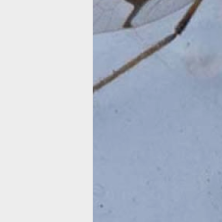
специалист по комарам-долгоножкам
из Северо-Восточного Казахстана
, —
впечатлениями Владимир Дубатолов.
История этого вида берёт начало в 19
профессор Теодор Коккерелл, иссле
впервые описал это удивительное на
в честь него был назван вид, ставши
исследования Чарльза Александера
специалиста по комарам-долгоножк
Комары-долгоножки, обнаруженные 
представляют собой не только необы
заслуживают внимания с точки зрени
существа не питаются кровью челове
опасности, но остаются интересным
для изучения энтомологами. В Хехц
зафиксировано 46 видов настоящих
и 33 вида болотниц, разнообразных 
и рисункам.
По мере дальнейших исследований вы
округе обитают также менее известн
как зимние комары Trichoceridae, кот
всё же заметны своей уникальной с
раскачиваться на длинных ногах. На
встречается только один вид Trichoce