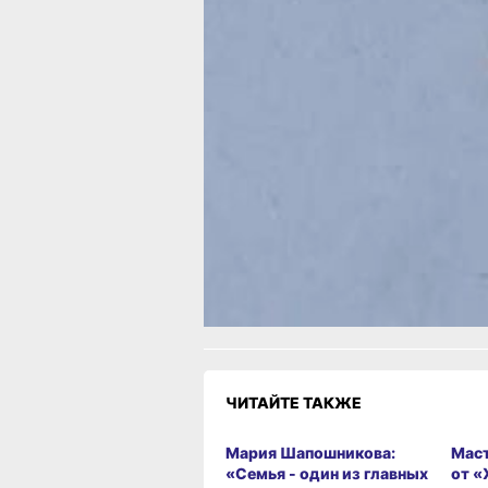
Подводя итог, стоит отметить, что к
являются интригующими представите
исследование может привести к но
в области энтомологии и экологии, а
понимание биоразнообразия региона
В ТЕМУ:
«А бабочка крылышками бяк-бяк-бяк-
обитают в крае
Читайте нас в соцсетях:
ВКонтакте
,
Одноклассники,
Телеграм
или
Яндек
Как вам материа
Огонь!
Супер
Удивило
Г
1
2
Разочарование
ЧИТАЙТЕ ТАКЖЕ
Мария Шапошникова:
Маст
«Семья - один из главных
от «