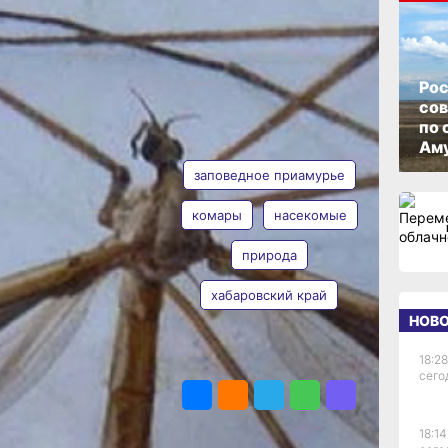
едкий
ОПУБЛИКОВАНО
14 августа 2024 г., 12:10
Рос
со
по 
овано 46 видов
ТЕГИ
Аму
заповедное приамурье
ика в светоловушку,
ловым, ведущим
комары
насекомые
опал гигантский
li. Этот представитель
природа
ние благодаря своему
льев, достигающим 4-
хабаровский край
 резкими контрастами:
коричневые перевязи
НОВ
 «Заповедное
18:28
ПОДЕЛИТЬСЯ
сивый
сего
их комаров-
 этот вид ловили
Определил его
18:14