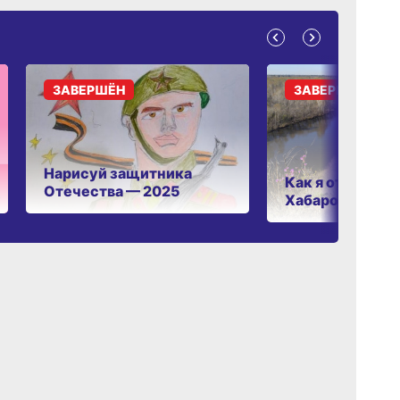
ЗАВЕРШЁН
ЗАВЕРШЁН
Нарисуй защитника
Как я отдыхаю 
Отечества — 2025
Хабаровском к