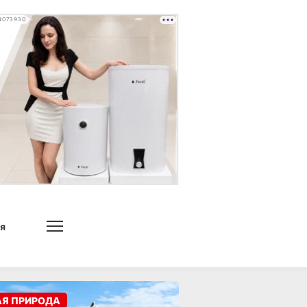
4073930
я
АЯ ПРИРОДА