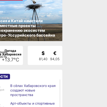
сия и Китай наметили
вместные проекты
сохранению экосистем
ро‑Уссурийского бассейна
Погода
$
€
в Хабаровске
+13.7°C
81,40
94,05
ОСТИ
В сёлах Хабаровского края
,
дня
создают новые
пространства
Арт‑объекты и спортивные
,