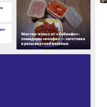
ле
17:36
вчер
дин
17:09
Мастер-класс от «Хабинфо»:
вчер
помидоры «конфи» — заготовка
в разы вкусней вяленых