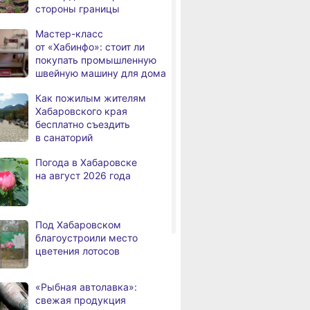
овчанам нового
в Хабаровском крае
в жизни хаба
стороны границы
дня
с инвалидностью
ия
оформить выплату
трудоустроены
вместо соцуслуг
Мастер-класс
в Хабаровском крае
от «Хабинфо»: стоит ли
покупать промышленную
Магнитные бури,
,
швейную машину для дома
дня
радиационный фон и пробки
в Хабаровске 7 августа
Как пожилым жителям
Хабаровского края
Какой сегодня день: День
3,
бесплатно съездить
дня
маяка
в санаторий
В вузы Хабаровского края
,
Погода в Хабаровске
а
в этом году подали свыше
на август 2026 года
100 тысяч заявлений
Троих хабаровских
,
а
пожарных наградили
Под Хабаровском
медалями «За спасение
благоустроили место
на пожаре»
цветения лотосов
В Николаевске-на-Амуре
,
а
по нацпроекту капитально
«Рыбная автолавка»:
ремонтируют кровлю Дома
свежая продукция
культуры