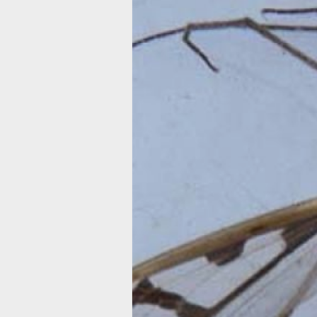
На Хехцире
обнаружили р
вид комаров
В Хехцирском заповеднике зафиксир
настоящих комаров-долгоножек.
Фото:
Заповедное Приамурье
На территории Хехцирского заповедн
установленную Владимиром Дубато
научным сотрудником заповедника, п
комар-долгоножка — Pedicia cockerel
семейства Pediciidae привлёк внима
размеру и уникальному рисунку кры
5 см в размахе. Крылья выделяются
две продольные и одна поперечная 
и пятно на переднем крае, сообщает
Приамурье».
—
Наверное, он самый крупный, кра
и запоминающийся из всех хехцирск
долгоножек. Помимо нынешнего года,
на Хецире три года назад в Бычихе. 