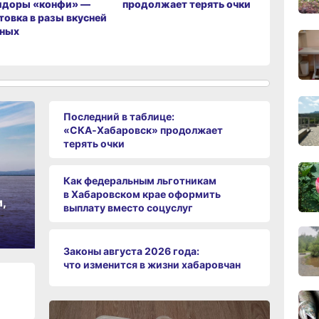
идоры «конфи» —
продолжает терять очки
ли хабар
сего
товка в разы вкусней
наводнен
еных
09:28
сего
Последний в таблице:
08:0
«СКА‑Хабаровск» продолжает
сего
терять очки
19:34
вчер
Как федеральным льготникам
в Хабаровском крае оформить
,
выплату вместо соцуслуг
19:06
вчер
Законы августа 2026 года:
что изменится в жизни хабаровчан
18:23
вчер