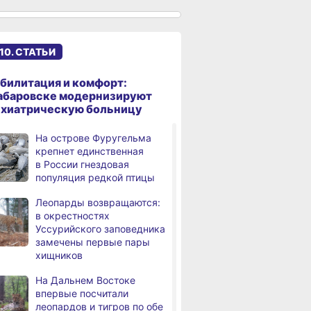
сантиметров
Житель Хабаровского края
,
дня
перевёл мошенникам
10. СТАТЬИ
свыше миллиона рублей
В Хабаровске суд
,
билитация и комфорт:
дня
рассмотрит дело об ошибке
абаровске модернизируют
при техобслуживании
ихиатрическую больницу
самолёта
На острове Фуругельма
В Хабаровском крае
,
крепнет единственная
дня
за сутки произошло 3
в России гнездовая
дорожно-транспортных
популяция редкой птицы
происшествий
Леопарды возвращаются:
В Хабаровске косметолог
в окрестностях
дня
осуждена
Уссурийского заповедника
за мошенничество
замечены первые пары
хищников
В Хабаровске потушили
дня
крупный пожар
На Дальнем Востоке
в деревянном доме
ышенной
Как федеральным
Законы авгус
впервые посчитали
ти, Или ждать
льготникам
года: что изм
леопардов и тигров по обе
Более сотни граждан
4,