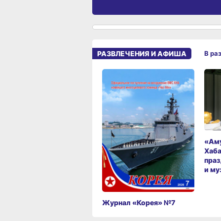
РАЗВЛЕЧЕНИЯ И АФИША
В ра
«Аму
Хаба
праз
и му
Журнал «Корея» №7