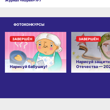
Журнал «Корея» №7
ФОТОКОНКУРСЫ
ЗАВЕРШЁН
ЗАВЕРШЁН
Нарисуй защитн
Нарисуй бабушку!
Отечества — 20