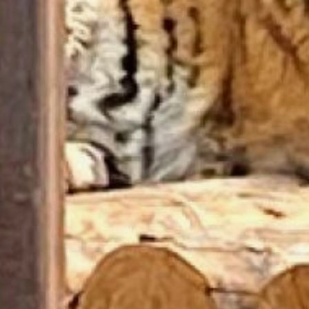
и сено.
А плоды дуба, жёлуди
служат пищей для лосей,
косуль, оленей, изюбрей,
кабанов, медведей, куниц,
белок, кроликов, грызунов
и даже коз. Такие птицы,
как сойки, поползни, дятлы
и кедровки, также
питаются этими плодами.
Употребление желудей
в рационе животных
способствует их лучшей
подготовке к холодам,
поскольку они содержат
разнообразные
микроэлементы, эфирные
масла и обладают
антибактериальными
свойствами.
Также многие животные,
в том числе и хищники,
любят траву, которая