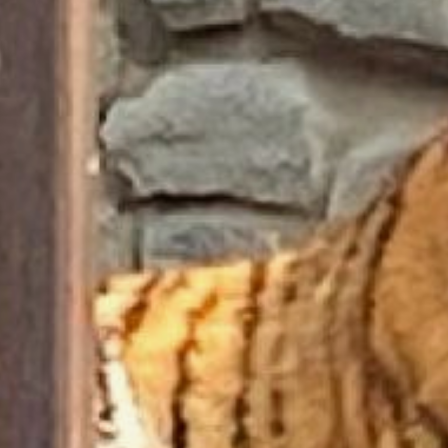
сообщается в социальных
сетях зоосада.
Всего же в неделю
обитатели зоосада
съедают: 600 кг мяса, 100
кг рыбы, 200 кг моркови,
150 кг капусты, более 200
кг яблок, 3 кг винограда,
1,5 кг бананов, арбузы
и тыквы.
Например, белый медведь
Алмаз любит тыкву,
а кошачьи любят сырое
мясо. Кстати, в день тигр
получает 10 кг сырого
мяса, лев — 7,5 кг, а рысь
— 5 кг.
А в период подготовки
к спячке медведям
и барсукам увеличивают
порции и калорийность
основного рациона. Для
копытных питомцев
заготавливают веники