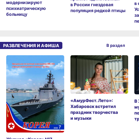
модернизируют
в
в России гнездовая
психиатрическую
У
популяция редкой птицы
больницу
з
п
РАЗВЛЕЧЕНИЯ И АФИША
В раздел
«АмурФест. Лето»:
В
Хабаровск встретил
м
праздник творчества
п
и музыки
т