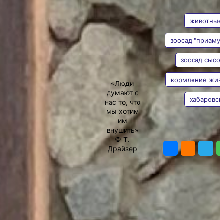
АВТОР
ТЕГИ
Приамурского
зоосада
животны
Кормление животных
зоосад "приаму
собственным кормом
запрещено.
зоосад сыс
Наталья
Фото:
Елена Барабанова
Сорокина
Питание — важный аспект
кормление жи
здоровья не только людей,
«Люди
но и животных. Поэтому
думают о
хабаровс
сотрудники Приамурского
нас то, что
зоосада стараются
мы хотим
разнообразить меню
им
обитателей.
внушить»
ПОДЕЛИТ
Рыба, мясо, овощи,
© Т.
зелень, фрукты, орехи,
Драйзер
ягоды и мёд — всё это
входит в рацион
обитателей зоосада. При
этом у каждого животного
есть своя «кормовая
карта», где указаны
продукты и их количество,