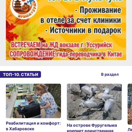
ТОП-10. СТАТЬИ
В раздел
Реабилитация и комфорт:
На острове Фуругельма
в Хабаровске
Л
крепнет единственная