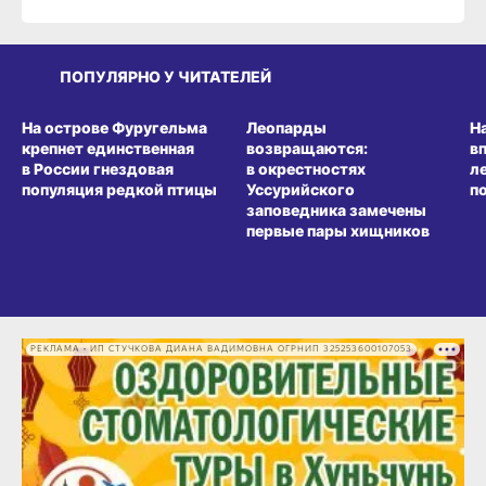
ПОПУЛЯРНО У ЧИТАТЕЛЕЙ
СРЕДА ОБИТАНИЯ
СРЕДА ОБИТАНИЯ
СР
На острове Фуругельма
Леопарды
Н
крепнет единственная
возвращаются:
в
в России гнездовая
в окрестностях
л
популяция редкой птицы
Уссурийского
п
заповедника замечены
первые пары хищников
РЕКЛАМА • ИП СТУЧКОВА ДИАНА ВАДИМОВНА ОГРНИП 325253600107053