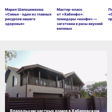
Мария Шапошникова:
Мастер-класс
П
«Семья - один из главных
от «Хабинфо»:
«
ресурсов нашего
помидоры «конфи» —
п
здоровья»
заготовка в разы вкусней
вяленых
Владельцам частных домов в Хабаровском