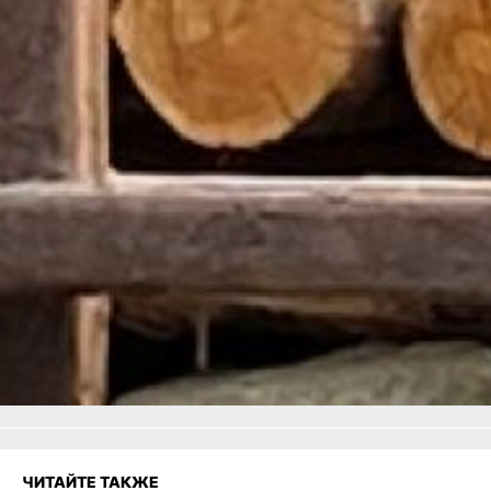
является источником
витаминов
и микроэлементов.
Напоминаем, что
кормление животных
собственным кормом
запрещено.
Читайте нас в соцсетях:
ВКонтакте
,
Одноклассники,
Телеграм
или
Яндекс.Дзен
и
МАКС
Как вам материал?
Огонь!
Супер
3
Удивило
Грустно
Злость
Разочарование
ЧИТАЙТЕ ТАКЖЕ