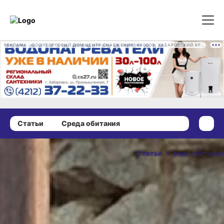
РЕКЛАМА • ООО "ТОРГОВЫЙ ДОМ ЦЕНТР СНАБЖЕНИЯ" 680009, ХАБАРОВСКИЙ КРАЙ, ГОРОД ХАБАРОВСК, ПРОМЫШЛЕННАЯ УЛ., Д. 7 ОГРН 1162724073930
Статьи
Среда обитания
17 октября 2024 г., 10:40
Тайны
Статьи
Среда обитания
звериного
ОПУБЛИКОВАНО
меню: чем
17 октября 2024 г., 10:40
кормят
обитателей